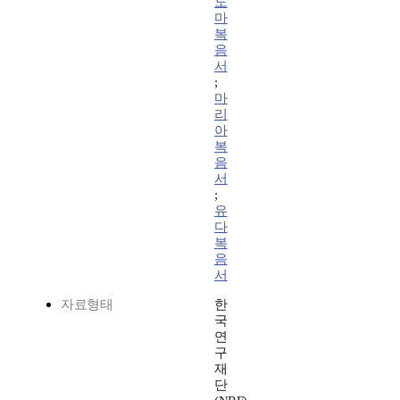
도
마
복
음
서
;
마
리
아
복
음
서
;
유
다
복
음
서
자료형태
한
국
연
구
재
단