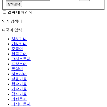
상세검색
결과 내 재검색
인기 검색어
다국어 입력
히라가나
가타카나
중국어
한글고어
그리스문자
프랑스어
독일어
히브리어
괄호기호
학술기호
기술기호
첨자기호
라틴문자
러시아문자