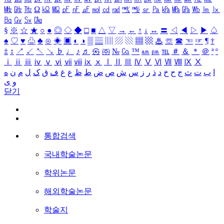
㎒
㎓
㎔
Ω
㏀
㏁
㎊
㎋
㎌
㏖
㏅
㎭
㎮
㎯
㏛
㎩
㎪
㎫
㎬
㏝
㏐
㏓
㏃
㏉
㏜
㏆
§
※
☆
★
○
●
◎
◇
◆
□
■
△
▽
→
←
↑
↓
↔
〓
◁
◀
▷
▶
♤
♠
♡
♥
♧
♣
⊙
◈
▣
◐
◑
▒
▤
▥
▨
▧
▦
▩
♨
☏
☎
☜
☞
¶
†
‡
↕
↗
↙
↖
↘
♭
♩
♪
♬
㉿
㈜
№
㏇
™
㏂
㏘
℡
＃
＆
＊
＠
ª
º
ⅰ
ⅱ
ⅲ
ⅳ
ⅴ
ⅵ
ⅶ
ⅷ
ⅸ
ⅹ
Ⅰ
Ⅱ
Ⅲ
Ⅳ
Ⅴ
Ⅵ
Ⅶ
Ⅷ
Ⅸ
Ⅹ
ا
ب
ت
ث
ج
ح
خ
د
ذ
ر
ز
س
ش
ص
ض
ط
ظ
ع
غ
ف
ق
ک
ل
م
ن
ه
و
ی
닫기
통합검색
국내학술논문
학위논문
해외학술논문
학술지