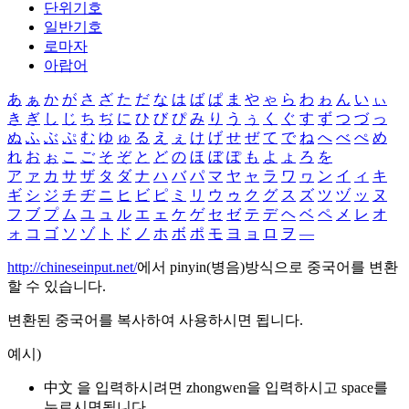
단위기호
일반기호
로마자
아랍어
あ
ぁ
か
が
さ
ざ
た
だ
な
は
ば
ぱ
ま
や
ゃ
ら
わ
ゎ
ん
い
ぃ
き
ぎ
し
じ
ち
ぢ
に
ひ
び
ぴ
み
り
う
ぅ
く
ぐ
す
ず
つ
づ
っ
ぬ
ふ
ぶ
ぷ
む
ゆ
ゅ
る
え
ぇ
け
げ
せ
ぜ
て
で
ね
へ
べ
ぺ
め
れ
お
ぉ
こ
ご
そ
ぞ
と
ど
の
ほ
ぼ
ぽ
も
よ
ょ
ろ
を
ア
ァ
カ
サ
ザ
タ
ダ
ナ
ハ
バ
パ
マ
ヤ
ャ
ラ
ワ
ヮ
ン
イ
ィ
キ
ギ
シ
ジ
チ
ヂ
ニ
ヒ
ビ
ピ
ミ
リ
ウ
ゥ
ク
グ
ス
ズ
ツ
ヅ
ッ
ヌ
フ
ブ
プ
ム
ユ
ュ
ル
エ
ェ
ケ
ゲ
セ
ゼ
テ
デ
ヘ
ベ
ペ
メ
レ
オ
ォ
コ
ゴ
ソ
ゾ
ト
ド
ノ
ホ
ボ
ポ
モ
ヨ
ョ
ロ
ヲ
―
http://chineseinput.net/
에서 pinyin(병음)방식으로 중국어를 변환
할 수 있습니다.
변환된 중국어를 복사하여 사용하시면 됩니다.
예시)
中文 을 입력하시려면
zhongwen
을 입력하시고 space를
누르시면됩니다.