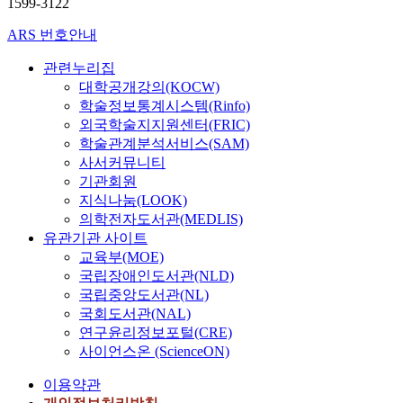
1599-3122
ARS 번호안내
관련누리집
대학공개강의(KOCW)
학술정보통계시스템(Rinfo)
외국학술지지원센터(FRIC)
학술관계분석서비스(SAM)
사서커뮤니티
기관회원
지식나눔(LOOK)
의학전자도서관(MEDLIS)
유관기관 사이트
교육부(MOE)
국립장애인도서관(NLD)
국립중앙도서관(NL)
국회도서관(NAL)
연구윤리정보포털(CRE)
사이언스온 (ScienceON)
이용약관