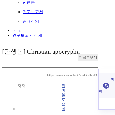
단행본
연구보고서
공개강의
home
연구보고서 상세
[단행본] Christian apocrypha
한글로보기
https://www.riss.kr/link?id=G3765485
이
저자
진
미
료
첼
로
슬
리