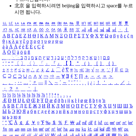
北京 을 입력하시려면
beijing
을 입력하시고 space를 누르
시면 됩니다.
ㅥ
ㅦ
ㅧ
ㅨ
ㅩ
ㅪ
ㅫ
ㅬ
ㅭ
ㅮ
ㅯ
ㅰ
ㅱ
ㅲ
ㅳ
ㅴ
ㅵ
ㅶ
ㅷ
ㅸ
ㅹ
ㅺ
ㅻ
ㅼ
ㅽ
ㅾ
ㅿ
ㆀ
ㆁ
ㆂ
ㆃ
ㆄ
ㆅ
ㆆ
ㆇ
ㆈ
ㆉ
ㆊ
ㆋ
ㆌ
ㆍ
ㆎ
Α
Β
Γ
Δ
Ε
Ζ
Η
Θ
Ι
Κ
Λ
Μ
Ν
Ξ
Ο
Π
Ρ
Σ
Τ
Υ
Φ
Χ
Ψ
Ω
α
β
γ
δ
ε
ζ
η
θ
ι
κ
λ
μ
ν
ξ
ο
π
ρ
σ
τ
υ
φ
χ
ψ
ω
á
à
Á
À
é
è
É
È
ç
Ç
ê
Ä
Ö
Ü
ä
ö
ü
ß
ְ
ֳ
ֲ
ֱ
ָ
ַ
ֵ
ֶ
ִ
ֹ
ּ
ֻ
ׂ
ׁ
ּ
ב
ה
נ
מ
צ
ת
ץ
ש
ד
ג
כ
ע
י
ח
ל
ך
ף
ק
ר
א
ט
ו
ן
ם
פ
‘
’
“
”
〔
〕
〈
〉
「
」
『
』
【
】
＂
（
）
［
］
｛
｝
±
×
÷
≠
≤
≥
∞
∴
♂
♀
∠
⊥
⌒
∂
∇
≡
≒
≪
≫
√
∽
∝
∵
∫
∬
∈
∋
⊆
⊇
⊂
⊃
∪
∩
∧
∨
￢
⇒
⇔
∀
∃
∮
∑
∏
＋
－
＜
＝
＞
、
。
·
‥
…
¨
〃
―
∥
＼
∼
´
～
ˇ
˘
˝
˚
˙
¸
˛
¡
¿
ː
！
＇
，
．
／
：
；
？
＾
＿
｀
｜
½
⅓
⅔
¼
¾
⅛
⅜
⅝
⅞
¹
²
³
⁴
ⁿ
₁
₂
₃
₄
Æ
Ð
Ħ
Ĳ
Ł
Ø
Œ
Þ
Ŧ
Ŋ
æ
đ
ð
ħ
ı
ĳ
ĸ
ŀ
ł
ø
œ
ß
þ
ŧ
ŋ
ŉ
А
Б
В
Г
Д
Е
Ё
Ж
З
И
Й
К
Л
М
Н
О
П
Р
С
Т
У
Ф
Х
Ц
Ч
Ш
Щ
Ъ
Ы
Ь
Э
Ю
Я
а
б
в
г
д
е
ё
ж
з
и
й
к
л
м
н
о
п
р
с
т
у
ф
х
ц
ч
ш
щ
ъ
ы
ь
э
ю
я
′
″
℃
Å
￠
￡
￥
¤
℉
‰
＄
％
Ｆ
￦
㎕
㎖
㎗
ℓ
㎘
㏄
㎣
㎤
㎥
㎦
㎙
㎚
㎛
㎜
㎝
㎞
㎟
㎠
㎡
㎢
㏊
㎍
㎎
㎏
㏏
㎈
㎉
㏈
㎧
㎨
㎰
㎱
㎲
㎳
㎴
㎵
㎶
㎷
㎸
㎹
㎀
㎁
㎂
㎃
㎄
㎺
㎻
㎽
㎾
㎿
㎐
㎑