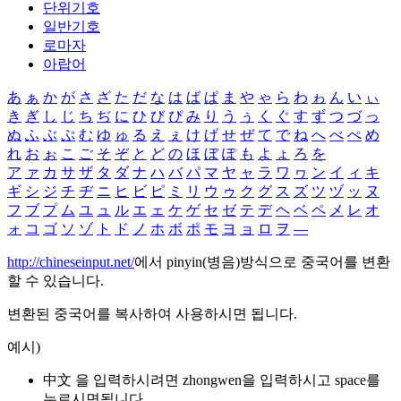
단위기호
일반기호
로마자
아랍어
あ
ぁ
か
が
さ
ざ
た
だ
な
は
ば
ぱ
ま
や
ゃ
ら
わ
ゎ
ん
い
ぃ
き
ぎ
し
じ
ち
ぢ
に
ひ
び
ぴ
み
り
う
ぅ
く
ぐ
す
ず
つ
づ
っ
ぬ
ふ
ぶ
ぷ
む
ゆ
ゅ
る
え
ぇ
け
げ
せ
ぜ
て
で
ね
へ
べ
ぺ
め
れ
お
ぉ
こ
ご
そ
ぞ
と
ど
の
ほ
ぼ
ぽ
も
よ
ょ
ろ
を
ア
ァ
カ
サ
ザ
タ
ダ
ナ
ハ
バ
パ
マ
ヤ
ャ
ラ
ワ
ヮ
ン
イ
ィ
キ
ギ
シ
ジ
チ
ヂ
ニ
ヒ
ビ
ピ
ミ
リ
ウ
ゥ
ク
グ
ス
ズ
ツ
ヅ
ッ
ヌ
フ
ブ
プ
ム
ユ
ュ
ル
エ
ェ
ケ
ゲ
セ
ゼ
テ
デ
ヘ
ベ
ペ
メ
レ
オ
ォ
コ
ゴ
ソ
ゾ
ト
ド
ノ
ホ
ボ
ポ
モ
ヨ
ョ
ロ
ヲ
―
http://chineseinput.net/
에서 pinyin(병음)방식으로 중국어를 변환
할 수 있습니다.
변환된 중국어를 복사하여 사용하시면 됩니다.
예시)
中文 을 입력하시려면
zhongwen
을 입력하시고 space를
누르시면됩니다.