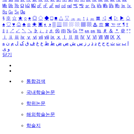
㎒
㎓
㎔
Ω
㏀
㏁
㎊
㎋
㎌
㏖
㏅
㎭
㎮
㎯
㏛
㎩
㎪
㎫
㎬
㏝
㏐
㏓
㏃
㏉
㏜
㏆
§
※
☆
★
○
●
◎
◇
◆
□
■
△
▽
→
←
↑
↓
↔
〓
◁
◀
▷
▶
♤
♠
♡
♥
♧
♣
⊙
◈
▣
◐
◑
▒
▤
▥
▨
▧
▦
▩
♨
☏
☎
☜
☞
¶
†
‡
↕
↗
↙
↖
↘
♭
♩
♪
♬
㉿
㈜
№
㏇
™
㏂
㏘
℡
＃
＆
＊
＠
ª
º
ⅰ
ⅱ
ⅲ
ⅳ
ⅴ
ⅵ
ⅶ
ⅷ
ⅸ
ⅹ
Ⅰ
Ⅱ
Ⅲ
Ⅳ
Ⅴ
Ⅵ
Ⅶ
Ⅷ
Ⅸ
Ⅹ
ا
ب
ت
ث
ج
ح
خ
د
ذ
ر
ز
س
ش
ص
ض
ط
ظ
ع
غ
ف
ق
ک
ل
م
ن
ه
و
ی
닫기
통합검색
국내학술논문
학위논문
해외학술논문
학술지