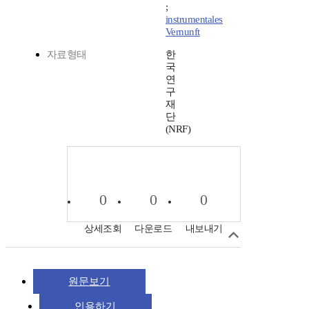
;
instrumentales
Vernunft
자료형태
한
국
연
구
재
단
(NRF)
0
0
0
상세조회
다운로드
내보내기
원문보기
인용하기