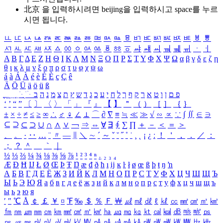
北京 을 입력하시려면
beijing
을 입력하시고 space를 누르
시면 됩니다.
ㅥ
ㅦ
ㅧ
ㅨ
ㅩ
ㅪ
ㅫ
ㅬ
ㅭ
ㅮ
ㅯ
ㅰ
ㅱ
ㅲ
ㅳ
ㅴ
ㅵ
ㅶ
ㅷ
ㅸ
ㅹ
ㅺ
ㅻ
ㅼ
ㅽ
ㅾ
ㅿ
ㆀ
ㆁ
ㆂ
ㆃ
ㆄ
ㆅ
ㆆ
ㆇ
ㆈ
ㆉ
ㆊ
ㆋ
ㆌ
ㆍ
ㆎ
Α
Β
Γ
Δ
Ε
Ζ
Η
Θ
Ι
Κ
Λ
Μ
Ν
Ξ
Ο
Π
Ρ
Σ
Τ
Υ
Φ
Χ
Ψ
Ω
α
β
γ
δ
ε
ζ
η
θ
ι
κ
λ
μ
ν
ξ
ο
π
ρ
σ
τ
υ
φ
χ
ψ
ω
á
à
Á
À
é
è
É
È
ç
Ç
ê
Ä
Ö
Ü
ä
ö
ü
ß
ְ
ֳ
ֲ
ֱ
ָ
ַ
ֵ
ֶ
ִ
ֹ
ּ
ֻ
ׂ
ׁ
ּ
ב
ה
נ
מ
צ
ת
ץ
ש
ד
ג
כ
ע
י
ח
ל
ך
ף
ק
ר
א
ט
ו
ן
ם
פ
‘
’
“
”
〔
〕
〈
〉
「
」
『
』
【
】
＂
（
）
［
］
｛
｝
±
×
÷
≠
≤
≥
∞
∴
♂
♀
∠
⊥
⌒
∂
∇
≡
≒
≪
≫
√
∽
∝
∵
∫
∬
∈
∋
⊆
⊇
⊂
⊃
∪
∩
∧
∨
￢
⇒
⇔
∀
∃
∮
∑
∏
＋
－
＜
＝
＞
、
。
·
‥
…
¨
〃
―
∥
＼
∼
´
～
ˇ
˘
˝
˚
˙
¸
˛
¡
¿
ː
！
＇
，
．
／
：
；
？
＾
＿
｀
｜
½
⅓
⅔
¼
¾
⅛
⅜
⅝
⅞
¹
²
³
⁴
ⁿ
₁
₂
₃
₄
Æ
Ð
Ħ
Ĳ
Ł
Ø
Œ
Þ
Ŧ
Ŋ
æ
đ
ð
ħ
ı
ĳ
ĸ
ŀ
ł
ø
œ
ß
þ
ŧ
ŋ
ŉ
А
Б
В
Г
Д
Е
Ё
Ж
З
И
Й
К
Л
М
Н
О
П
Р
С
Т
У
Ф
Х
Ц
Ч
Ш
Щ
Ъ
Ы
Ь
Э
Ю
Я
а
б
в
г
д
е
ё
ж
з
и
й
к
л
м
н
о
п
р
с
т
у
ф
х
ц
ч
ш
щ
ъ
ы
ь
э
ю
я
′
″
℃
Å
￠
￡
￥
¤
℉
‰
＄
％
Ｆ
￦
㎕
㎖
㎗
ℓ
㎘
㏄
㎣
㎤
㎥
㎦
㎙
㎚
㎛
㎜
㎝
㎞
㎟
㎠
㎡
㎢
㏊
㎍
㎎
㎏
㏏
㎈
㎉
㏈
㎧
㎨
㎰
㎱
㎲
㎳
㎴
㎵
㎶
㎷
㎸
㎹
㎀
㎁
㎂
㎃
㎄
㎺
㎻
㎽
㎾
㎿
㎐
㎑