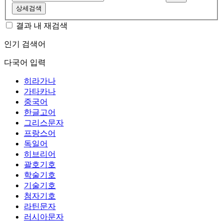
상세검색
결과 내 재검색
인기 검색어
다국어 입력
히라가나
가타카나
중국어
한글고어
그리스문자
프랑스어
독일어
히브리어
괄호기호
학술기호
기술기호
첨자기호
라틴문자
러시아문자