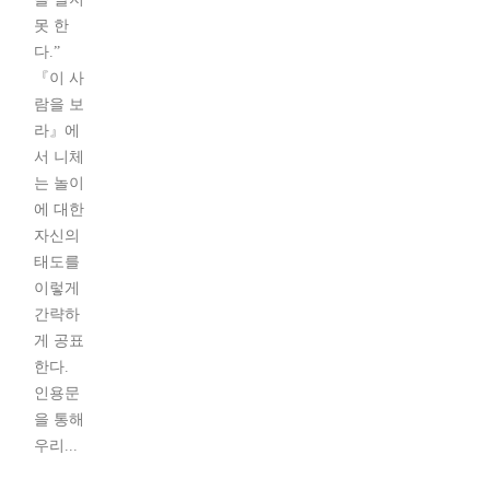
못 한
다.”
『이 사
람을 보
라』에
서 니체
는 놀이
에 대한
자신의
태도를
이렇게
간략하
게 공표
한다.
인용문
을 통해
우리...