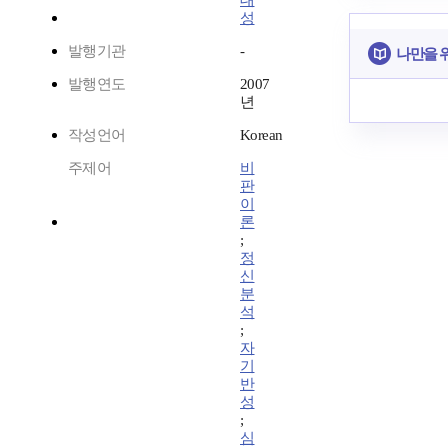
대
성
발행기관
-
나만을 
발행연도
2007
년
작성언어
Korean
주제어
비
판
이
론
;
정
신
분
석
;
자
기
반
성
;
심