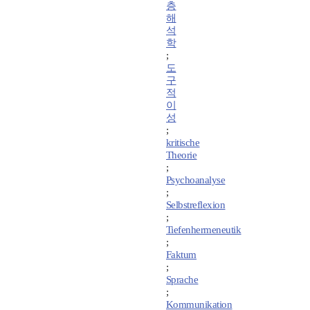
층
해
석
학
;
도
구
적
이
성
;
kritische
Theorie
;
Psychoanalyse
;
Selbstreflexion
;
Tiefenhermeneutik
;
Faktum
;
Sprache
;
Kommunikation