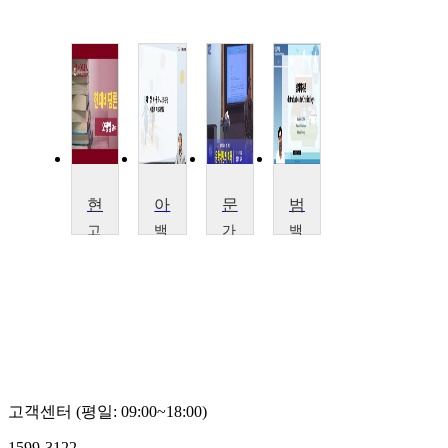
현대비평론
아동복지론
문학비평의 이해
범죄학개론
고
백
가
백
려
석
톨
석
대
문
릭
대
학
화
대
학
교
대
학
교
오
학
교
임
형
교
박
형
엽
박
주
진
주
식
현
고객센터 (평일: 09:00~18:00)
1599-3122