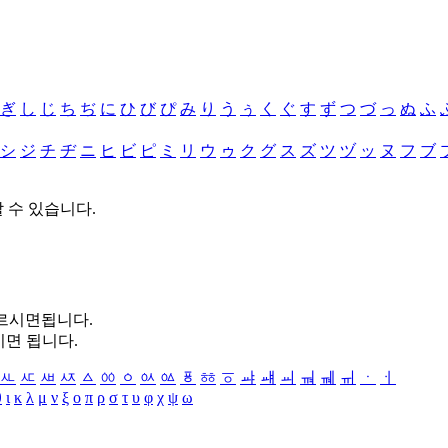
ぎ
し
じ
ち
ぢ
に
ひ
び
ぴ
み
り
う
ぅ
く
ぐ
す
ず
つ
づ
っ
ぬ
ふ
シ
ジ
チ
ヂ
ニ
ヒ
ビ
ピ
ミ
リ
ウ
ゥ
ク
グ
ス
ズ
ツ
ヅ
ッ
ヌ
フ
ブ
할 수 있습니다.
누르시면됩니다.
시면 됩니다.
ㅻ
ㅼ
ㅽ
ㅾ
ㅿ
ㆀ
ㆁ
ㆂ
ㆃ
ㆄ
ㆅ
ㆆ
ㆇ
ㆈ
ㆉ
ㆊ
ㆋ
ㆌ
ㆍ
ㆎ
θ
ι
κ
λ
μ
ν
ξ
ο
π
ρ
σ
τ
υ
φ
χ
ψ
ω