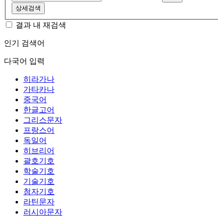
상세검색
결과 내 재검색
인기 검색어
다국어 입력
히라가나
가타카나
중국어
한글고어
그리스문자
프랑스어
독일어
히브리어
괄호기호
학술기호
기술기호
첨자기호
라틴문자
러시아문자