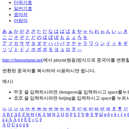
단위기호
일반기호
로마자
아랍어
あ
ぁ
か
が
さ
ざ
た
だ
な
は
ば
ぱ
ま
や
ゃ
ら
わ
ゎ
ん
い
ぃ
き
こ
ご
そ
ぞ
と
ど
の
ほ
ぼ
ぽ
も
よ
ょ
ろ
を
ア
ァ
カ
サ
ザ
タ
ダ
ナ
ハ
バ
パ
マ
ヤ
ャ
ラ
ワ
ヮ
ン
イ
ィ
キ
ギ
ソ
ゾ
ト
ド
ノ
ホ
ボ
ポ
モ
ヨ
ョ
ロ
ヲ
―
http://chineseinput.net/
에서 pinyin(병음)방식으로 중국어를 변환
변환된 중국어를 복사하여 사용하시면 됩니다.
예시)
中文 을 입력하시려면
zhongwen
을 입력하시고 space를
北京 을 입력하시려면
beijing
을 입력하시고 space를 누르
ㅥ
ㅦ
ㅧ
ㅨ
ㅩ
ㅪ
ㅫ
ㅬ
ㅭ
ㅮ
ㅯ
ㅰ
ㅱ
ㅲ
ㅳ
ㅴ
ㅵ
ㅶ
ㅷ
ㅸ
ㅹ
ㅺ
Α
Β
Γ
Δ
Ε
Ζ
Η
Θ
Ι
Κ
Λ
Μ
Ν
Ξ
Ο
Π
Ρ
Σ
Τ
Υ
Φ
Χ
Ψ
Ω
α
β
γ
δ
ε
ζ
η
á
à
Á
À
é
è
É
È
ç
Ç
ê
Ä
Ö
Ü
ä
ö
ü
ß