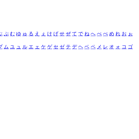
ぶ
ぷ
む
ゆ
ゅ
る
え
ぇ
け
げ
せ
ぜ
て
で
ね
へ
べ
ぺ
め
れ
お
ぉ
プ
ム
ユ
ュ
ル
エ
ェ
ケ
ゲ
セ
ゼ
テ
デ
ヘ
ベ
ペ
メ
レ
オ
ォ
コ
ゴ