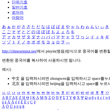
단위기호
일반기호
로마자
아랍어
あ
ぁ
か
が
さ
ざ
た
だ
な
は
ば
ぱ
ま
や
ゃ
ら
わ
ゎ
ん
い
ぃ
き
こ
ご
そ
ぞ
と
ど
の
ほ
ぼ
ぽ
も
よ
ょ
ろ
を
ア
ァ
カ
サ
ザ
タ
ダ
ナ
ハ
バ
パ
マ
ヤ
ャ
ラ
ワ
ヮ
ン
イ
ィ
キ
ギ
ソ
ゾ
ト
ド
ノ
ホ
ボ
ポ
モ
ヨ
ョ
ロ
ヲ
―
http://chineseinput.net/
에서 pinyin(병음)방식으로 중국어를 변환
변환된 중국어를 복사하여 사용하시면 됩니다.
예시)
中文 을 입력하시려면
zhongwen
을 입력하시고 space를
北京 을 입력하시려면
beijing
을 입력하시고 space를 누르
ㅥ
ㅦ
ㅧ
ㅨ
ㅩ
ㅪ
ㅫ
ㅬ
ㅭ
ㅮ
ㅯ
ㅰ
ㅱ
ㅲ
ㅳ
ㅴ
ㅵ
ㅶ
ㅷ
ㅸ
ㅹ
ㅺ
Α
Β
Γ
Δ
Ε
Ζ
Η
Θ
Ι
Κ
Λ
Μ
Ν
Ξ
Ο
Π
Ρ
Σ
Τ
Υ
Φ
Χ
Ψ
Ω
α
β
γ
δ
ε
ζ
η
á
à
Á
À
é
è
É
È
ç
Ç
ê
Ä
Ö
Ü
ä
ö
ü
ß