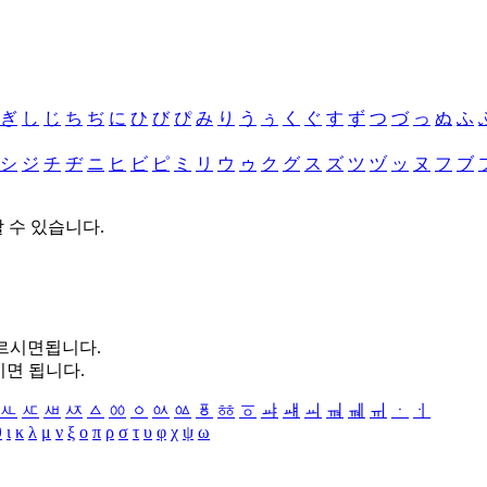
ぎ
し
じ
ち
ぢ
に
ひ
び
ぴ
み
り
う
ぅ
く
ぐ
す
ず
つ
づ
っ
ぬ
ふ
シ
ジ
チ
ヂ
ニ
ヒ
ビ
ピ
ミ
リ
ウ
ゥ
ク
グ
ス
ズ
ツ
ヅ
ッ
ヌ
フ
ブ
할 수 있습니다.
누르시면됩니다.
시면 됩니다.
ㅻ
ㅼ
ㅽ
ㅾ
ㅿ
ㆀ
ㆁ
ㆂ
ㆃ
ㆄ
ㆅ
ㆆ
ㆇ
ㆈ
ㆉ
ㆊ
ㆋ
ㆌ
ㆍ
ㆎ
θ
ι
κ
λ
μ
ν
ξ
ο
π
ρ
σ
τ
υ
φ
χ
ψ
ω