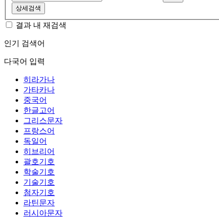
상세검색
결과 내 재검색
인기 검색어
다국어 입력
히라가나
가타카나
중국어
한글고어
그리스문자
프랑스어
독일어
히브리어
괄호기호
학술기호
기술기호
첨자기호
라틴문자
러시아문자