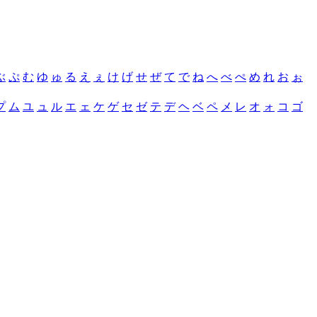
ぶ
ぷ
む
ゆ
ゅ
る
え
ぇ
け
げ
せ
ぜ
て
で
ね
へ
べ
ぺ
め
れ
お
ぉ
プ
ム
ユ
ュ
ル
エ
ェ
ケ
ゲ
セ
ゼ
テ
デ
ヘ
ベ
ペ
メ
レ
オ
ォ
コ
ゴ