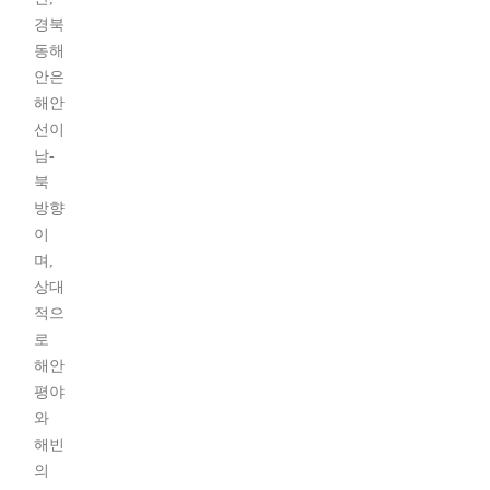
경북
동해
안은
해안
선이
남-
북
방향
이
며,
상대
적으
로
해안
평야
와
해빈
의