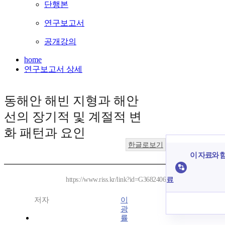
단행본
연구보고서
공개강의
home
연구보고서 상세
동해안 해빈 지형과 해안
선의 장기적 및 계절적 변
화 패턴과 요인
한글로보기
이 자료와 함
료
https://www.riss.kr/link?id=G3682406
저자
이
광
률