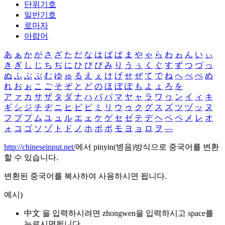
단위기호
일반기호
로마자
아랍어
あ
ぁ
か
が
さ
ざ
た
だ
な
は
ば
ぱ
ま
や
ゃ
ら
わ
ゎ
ん
い
ぃ
き
ぎ
し
じ
ち
ぢ
に
ひ
び
ぴ
み
り
う
ぅ
く
ぐ
す
ず
つ
づ
っ
ぬ
ふ
ぶ
ぷ
む
ゆ
ゅ
る
え
ぇ
け
げ
せ
ぜ
て
で
ね
へ
べ
ぺ
め
れ
お
ぉ
こ
ご
そ
ぞ
と
ど
の
ほ
ぼ
ぽ
も
よ
ょ
ろ
を
ア
ァ
カ
サ
ザ
タ
ダ
ナ
ハ
バ
パ
マ
ヤ
ャ
ラ
ワ
ヮ
ン
イ
ィ
キ
ギ
シ
ジ
チ
ヂ
ニ
ヒ
ビ
ピ
ミ
リ
ウ
ゥ
ク
グ
ス
ズ
ツ
ヅ
ッ
ヌ
フ
ブ
プ
ム
ユ
ュ
ル
エ
ェ
ケ
ゲ
セ
ゼ
テ
デ
ヘ
ベ
ペ
メ
レ
オ
ォ
コ
ゴ
ソ
ゾ
ト
ド
ノ
ホ
ボ
ポ
モ
ヨ
ョ
ロ
ヲ
―
http://chineseinput.net/
에서 pinyin(병음)방식으로 중국어를 변환
할 수 있습니다.
변환된 중국어를 복사하여 사용하시면 됩니다.
예시)
中文 을 입력하시려면
zhongwen
을 입력하시고 space를
누르시면됩니다.