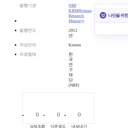
발행기관
NRF
KRM(Korean
나만을 위한
Research
Memory)
발행연도
2012
년
작성언어
Korean
자료형태
한
국
연
구
재
단
(NRF)
0
0
0
상세조회
다운로드
내보내기