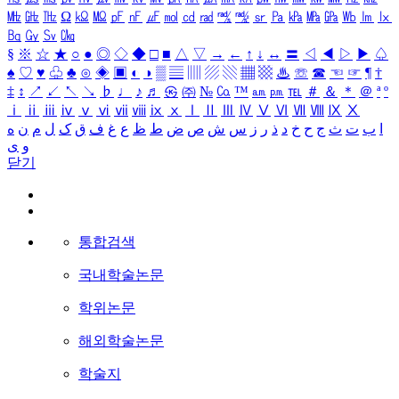
㎒
㎓
㎔
Ω
㏀
㏁
㎊
㎋
㎌
㏖
㏅
㎭
㎮
㎯
㏛
㎩
㎪
㎫
㎬
㏝
㏐
㏓
㏃
㏉
㏜
㏆
§
※
☆
★
○
●
◎
◇
◆
□
■
△
▽
→
←
↑
↓
↔
〓
◁
◀
▷
▶
♤
♠
♡
♥
♧
♣
⊙
◈
▣
◐
◑
▒
▤
▥
▨
▧
▦
▩
♨
☏
☎
☜
☞
¶
†
‡
↕
↗
↙
↖
↘
♭
♩
♪
♬
㉿
㈜
№
㏇
™
㏂
㏘
℡
＃
＆
＊
＠
ª
º
ⅰ
ⅱ
ⅲ
ⅳ
ⅴ
ⅵ
ⅶ
ⅷ
ⅸ
ⅹ
Ⅰ
Ⅱ
Ⅲ
Ⅳ
Ⅴ
Ⅵ
Ⅶ
Ⅷ
Ⅸ
Ⅹ
ا
ب
ت
ث
ج
ح
خ
د
ذ
ر
ز
س
ش
ص
ض
ط
ظ
ع
غ
ف
ق
ک
ل
م
ن
ه
و
ی
닫기
통합검색
국내학술논문
학위논문
해외학술논문
학술지