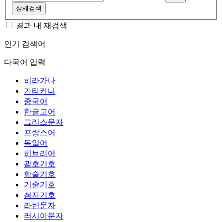
상세검색
결과 내 재검색
인기 검색어
다국어 입력
히라가나
가타카나
중국어
한글고어
그리스문자
프랑스어
독일어
히브리어
괄호기호
학술기호
기술기호
첨자기호
라틴문자
러시아문자