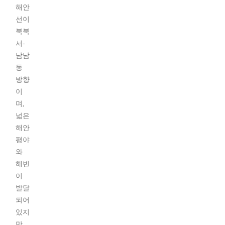
해안
선이
북북
서-
남남
동
방향
이
며,
넓은
해안
평야
와
해빈
이
발달
되어
있지
만,