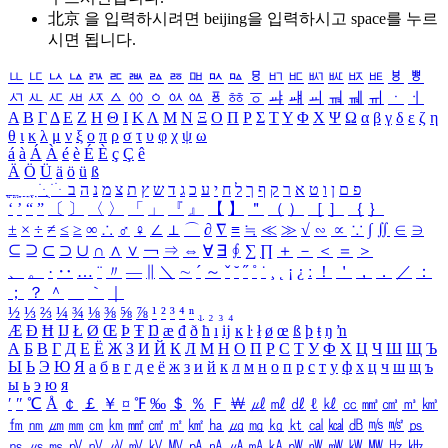
北京 을 입력하시려면
beijing
을 입력하시고 space를 누르
시면 됩니다.
ㅥ
ㅦ
ㅧ
ㅨ
ㅩ
ㅪ
ㅫ
ㅬ
ㅭ
ㅮ
ㅯ
ㅰ
ㅱ
ㅲ
ㅳ
ㅴ
ㅵ
ㅶ
ㅷ
ㅸ
ㅹ
ㅺ
ㅻ
ㅼ
ㅽ
ㅾ
ㅿ
ㆀ
ㆁ
ㆂ
ㆃ
ㆄ
ㆅ
ㆆ
ㆇ
ㆈ
ㆉ
ㆊ
ㆋ
ㆌ
ㆍ
ㆎ
Α
Β
Γ
Δ
Ε
Ζ
Η
Θ
Ι
Κ
Λ
Μ
Ν
Ξ
Ο
Π
Ρ
Σ
Τ
Υ
Φ
Χ
Ψ
Ω
α
β
γ
δ
ε
ζ
η
θ
ι
κ
λ
μ
ν
ξ
ο
π
ρ
σ
τ
υ
φ
χ
ψ
ω
á
à
Á
À
é
è
É
È
ç
Ç
ê
Ä
Ö
Ü
ä
ö
ü
ß
ְ
ֳ
ֲ
ֱ
ָ
ַ
ֵ
ֶ
ִ
ֹ
ּ
ֻ
ׂ
ׁ
ּ
ב
ה
נ
מ
צ
ת
ץ
ש
ד
ג
כ
ע
י
ח
ל
ך
ף
ק
ר
א
ט
ו
ן
ם
פ
‘
’
“
”
〔
〕
〈
〉
「
」
『
』
【
】
＂
（
）
［
］
｛
｝
±
×
÷
≠
≤
≥
∞
∴
♂
♀
∠
⊥
⌒
∂
∇
≡
≒
≪
≫
√
∽
∝
∵
∫
∬
∈
∋
⊆
⊇
⊂
⊃
∪
∩
∧
∨
￢
⇒
⇔
∀
∃
∮
∑
∏
＋
－
＜
＝
＞
、
。
·
‥
…
¨
〃
―
∥
＼
∼
´
～
ˇ
˘
˝
˚
˙
¸
˛
¡
¿
ː
！
＇
，
．
／
：
；
？
＾
＿
｀
｜
½
⅓
⅔
¼
¾
⅛
⅜
⅝
⅞
¹
²
³
⁴
ⁿ
₁
₂
₃
₄
Æ
Ð
Ħ
Ĳ
Ł
Ø
Œ
Þ
Ŧ
Ŋ
æ
đ
ð
ħ
ı
ĳ
ĸ
ŀ
ł
ø
œ
ß
þ
ŧ
ŋ
ŉ
А
Б
В
Г
Д
Е
Ё
Ж
З
И
Й
К
Л
М
Н
О
П
Р
С
Т
У
Ф
Х
Ц
Ч
Ш
Щ
Ъ
Ы
Ь
Э
Ю
Я
а
б
в
г
д
е
ё
ж
з
и
й
к
л
м
н
о
п
р
с
т
у
ф
х
ц
ч
ш
щ
ъ
ы
ь
э
ю
я
′
″
℃
Å
￠
￡
￥
¤
℉
‰
＄
％
Ｆ
￦
㎕
㎖
㎗
ℓ
㎘
㏄
㎣
㎤
㎥
㎦
㎙
㎚
㎛
㎜
㎝
㎞
㎟
㎠
㎡
㎢
㏊
㎍
㎎
㎏
㏏
㎈
㎉
㏈
㎧
㎨
㎰
㎱
㎲
㎳
㎴
㎵
㎶
㎷
㎸
㎹
㎀
㎁
㎂
㎃
㎄
㎺
㎻
㎽
㎾
㎿
㎐
㎑