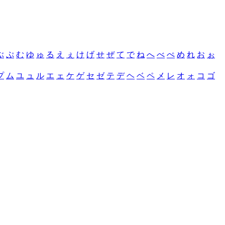
ぶ
ぷ
む
ゆ
ゅ
る
え
ぇ
け
げ
せ
ぜ
て
で
ね
へ
べ
ぺ
め
れ
お
ぉ
プ
ム
ユ
ュ
ル
エ
ェ
ケ
ゲ
セ
ゼ
テ
デ
ヘ
ベ
ペ
メ
レ
オ
ォ
コ
ゴ