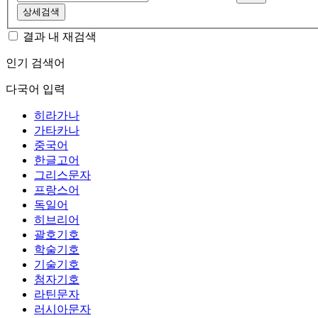
상세검색
결과 내 재검색
인기 검색어
다국어 입력
히라가나
가타카나
중국어
한글고어
그리스문자
프랑스어
독일어
히브리어
괄호기호
학술기호
기술기호
첨자기호
라틴문자
러시아문자