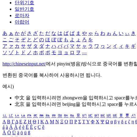
단위기호
일반기호
로마자
아랍어
あ
ぁ
か
が
さ
ざ
た
だ
な
は
ば
ぱ
ま
や
ゃ
ら
わ
ゎ
ん
い
ぃ
き
こ
ご
そ
ぞ
と
ど
の
ほ
ぼ
ぽ
も
よ
ょ
ろ
を
ア
ァ
カ
サ
ザ
タ
ダ
ナ
ハ
バ
パ
マ
ヤ
ャ
ラ
ワ
ヮ
ン
イ
ィ
キ
ギ
ソ
ゾ
ト
ド
ノ
ホ
ボ
ポ
モ
ヨ
ョ
ロ
ヲ
―
http://chineseinput.net/
에서 pinyin(병음)방식으로 중국어를 변환
변환된 중국어를 복사하여 사용하시면 됩니다.
예시)
中文 을 입력하시려면
zhongwen
을 입력하시고 space를
北京 을 입력하시려면
beijing
을 입력하시고 space를 누르
ㅥ
ㅦ
ㅧ
ㅨ
ㅩ
ㅪ
ㅫ
ㅬ
ㅭ
ㅮ
ㅯ
ㅰ
ㅱ
ㅲ
ㅳ
ㅴ
ㅵ
ㅶ
ㅷ
ㅸ
ㅹ
ㅺ
Α
Β
Γ
Δ
Ε
Ζ
Η
Θ
Ι
Κ
Λ
Μ
Ν
Ξ
Ο
Π
Ρ
Σ
Τ
Υ
Φ
Χ
Ψ
Ω
α
β
γ
δ
ε
ζ
η
á
à
Á
À
é
è
É
È
ç
Ç
ê
Ä
Ö
Ü
ä
ö
ü
ß