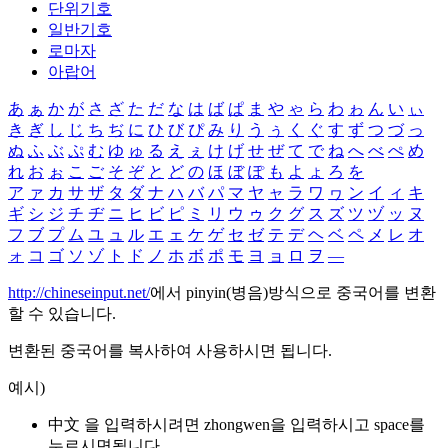
단위기호
일반기호
로마자
아랍어
あ
ぁ
か
が
さ
ざ
た
だ
な
は
ば
ぱ
ま
や
ゃ
ら
わ
ゎ
ん
い
ぃ
き
ぎ
し
じ
ち
ぢ
に
ひ
び
ぴ
み
り
う
ぅ
く
ぐ
す
ず
つ
づ
っ
ぬ
ふ
ぶ
ぷ
む
ゆ
ゅ
る
え
ぇ
け
げ
せ
ぜ
て
で
ね
へ
べ
ぺ
め
れ
お
ぉ
こ
ご
そ
ぞ
と
ど
の
ほ
ぼ
ぽ
も
よ
ょ
ろ
を
ア
ァ
カ
サ
ザ
タ
ダ
ナ
ハ
バ
パ
マ
ヤ
ャ
ラ
ワ
ヮ
ン
イ
ィ
キ
ギ
シ
ジ
チ
ヂ
ニ
ヒ
ビ
ピ
ミ
リ
ウ
ゥ
ク
グ
ス
ズ
ツ
ヅ
ッ
ヌ
フ
ブ
プ
ム
ユ
ュ
ル
エ
ェ
ケ
ゲ
セ
ゼ
テ
デ
ヘ
ベ
ペ
メ
レ
オ
ォ
コ
ゴ
ソ
ゾ
ト
ド
ノ
ホ
ボ
ポ
モ
ヨ
ョ
ロ
ヲ
―
http://chineseinput.net/
에서 pinyin(병음)방식으로 중국어를 변환
할 수 있습니다.
변환된 중국어를 복사하여 사용하시면 됩니다.
예시)
中文 을 입력하시려면
zhongwen
을 입력하시고 space를
누르시면됩니다.