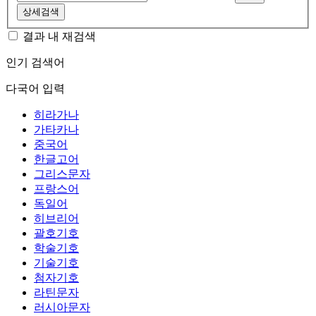
상세검색
결과 내 재검색
인기 검색어
다국어 입력
히라가나
가타카나
중국어
한글고어
그리스문자
프랑스어
독일어
히브리어
괄호기호
학술기호
기술기호
첨자기호
라틴문자
러시아문자