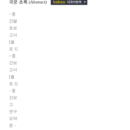
국문 초록 (Abstract)
◦ 중
간발
표보
고서
[별
표 1]
◦ 중
간보
고서
[별
표 2]
- 중
간보
고
연구
요약
문 -