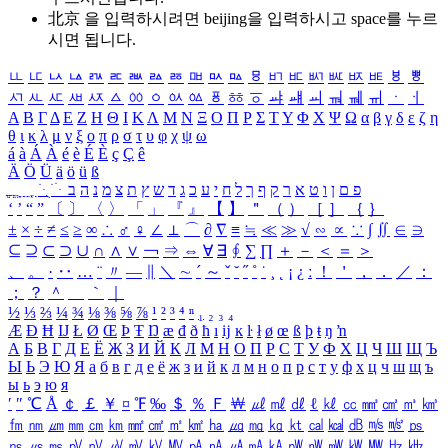
北京 을 입력하시려면
beijing
을 입력하시고 space를 누르
시면 됩니다.
ㅥ
ㅦ
ㅧ
ㅨ
ㅩ
ㅪ
ㅫ
ㅬ
ㅭ
ㅮ
ㅯ
ㅰ
ㅱ
ㅲ
ㅳ
ㅴ
ㅵ
ㅶ
ㅷ
ㅸ
ㅹ
ㅺ
ㅻ
ㅼ
ㅽ
ㅾ
ㅿ
ㆀ
ㆁ
ㆂ
ㆃ
ㆄ
ㆅ
ㆆ
ㆇ
ㆈ
ㆉ
ㆊ
ㆋ
ㆌ
ㆍ
ㆎ
Α
Β
Γ
Δ
Ε
Ζ
Η
Θ
Ι
Κ
Λ
Μ
Ν
Ξ
Ο
Π
Ρ
Σ
Τ
Υ
Φ
Χ
Ψ
Ω
α
β
γ
δ
ε
ζ
η
θ
ι
κ
λ
μ
ν
ξ
ο
π
ρ
σ
τ
υ
φ
χ
ψ
ω
á
à
Á
À
é
è
É
È
ç
Ç
ê
Ä
Ö
Ü
ä
ö
ü
ß
ְ
ֳ
ֲ
ֱ
ָ
ַ
ֵ
ֶ
ִ
ֹ
ּ
ֻ
ׂ
ׁ
ּ
ב
ה
נ
מ
צ
ת
ץ
ש
ד
ג
כ
ע
י
ח
ל
ך
ף
ק
ר
א
ט
ו
ן
ם
פ
‘
’
“
”
〔
〕
〈
〉
「
」
『
』
【
】
＂
（
）
［
］
｛
｝
±
×
÷
≠
≤
≥
∞
∴
♂
♀
∠
⊥
⌒
∂
∇
≡
≒
≪
≫
√
∽
∝
∵
∫
∬
∈
∋
⊆
⊇
⊂
⊃
∪
∩
∧
∨
￢
⇒
⇔
∀
∃
∮
∑
∏
＋
－
＜
＝
＞
、
。
·
‥
…
¨
〃
―
∥
＼
∼
´
～
ˇ
˘
˝
˚
˙
¸
˛
¡
¿
ː
！
＇
，
．
／
：
；
？
＾
＿
｀
｜
½
⅓
⅔
¼
¾
⅛
⅜
⅝
⅞
¹
²
³
⁴
ⁿ
₁
₂
₃
₄
Æ
Ð
Ħ
Ĳ
Ł
Ø
Œ
Þ
Ŧ
Ŋ
æ
đ
ð
ħ
ı
ĳ
ĸ
ŀ
ł
ø
œ
ß
þ
ŧ
ŋ
ŉ
А
Б
В
Г
Д
Е
Ё
Ж
З
И
Й
К
Л
М
Н
О
П
Р
С
Т
У
Ф
Х
Ц
Ч
Ш
Щ
Ъ
Ы
Ь
Э
Ю
Я
а
б
в
г
д
е
ё
ж
з
и
й
к
л
м
н
о
п
р
с
т
у
ф
х
ц
ч
ш
щ
ъ
ы
ь
э
ю
я
′
″
℃
Å
￠
￡
￥
¤
℉
‰
＄
％
Ｆ
￦
㎕
㎖
㎗
ℓ
㎘
㏄
㎣
㎤
㎥
㎦
㎙
㎚
㎛
㎜
㎝
㎞
㎟
㎠
㎡
㎢
㏊
㎍
㎎
㎏
㏏
㎈
㎉
㏈
㎧
㎨
㎰
㎱
㎲
㎳
㎴
㎵
㎶
㎷
㎸
㎹
㎀
㎁
㎂
㎃
㎄
㎺
㎻
㎽
㎾
㎿
㎐
㎑