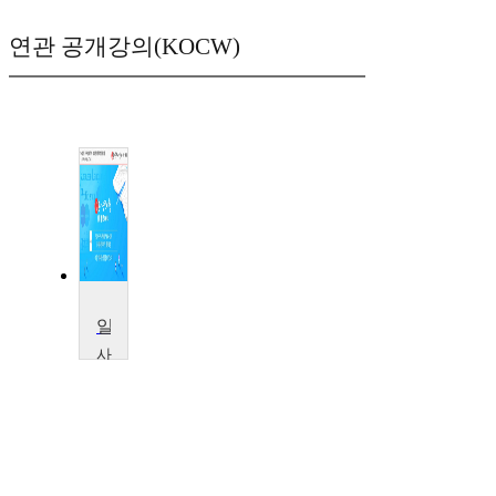
연관 공개강의(KOCW)
일본어능력시험 N1.N2대비
사
이
버
한
국
외
국
어