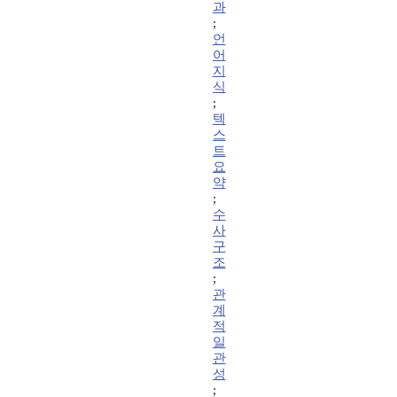
과
;
언
어
지
식
;
텍
스
트
요
약
;
수
사
구
조
;
관
계
적
일
관
성
;