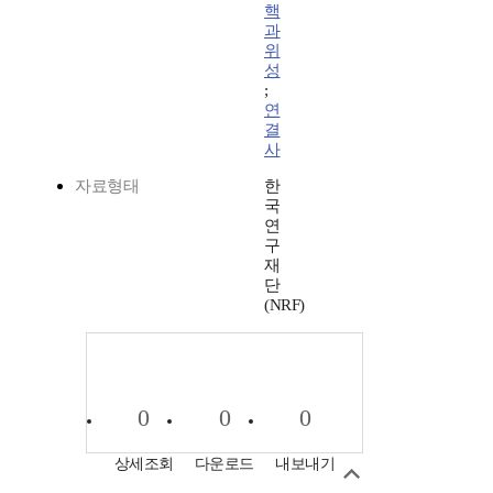
핵
과
위
성
;
연
결
사
자료형태
한
국
연
구
재
단
(NRF)
0
0
0
상세조회
다운로드
내보내기