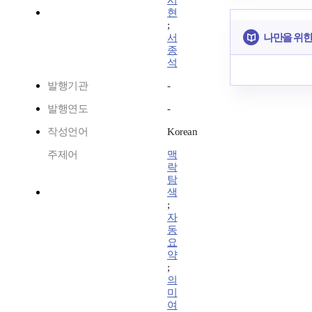
시
현
;
나만을 위한
서
종
석
발행기관
-
발행연도
-
작성언어
Korean
주제어
맥
락
탐
색
;
자
동
요
약
;
의
미
여