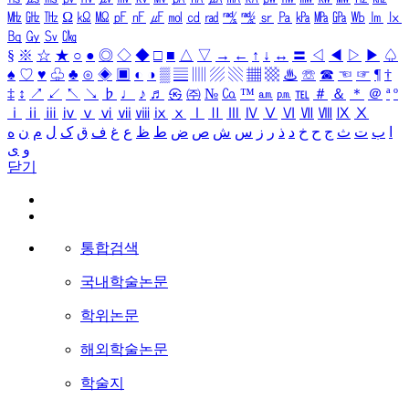
㎒
㎓
㎔
Ω
㏀
㏁
㎊
㎋
㎌
㏖
㏅
㎭
㎮
㎯
㏛
㎩
㎪
㎫
㎬
㏝
㏐
㏓
㏃
㏉
㏜
㏆
§
※
☆
★
○
●
◎
◇
◆
□
■
△
▽
→
←
↑
↓
↔
〓
◁
◀
▷
▶
♤
♠
♡
♥
♧
♣
⊙
◈
▣
◐
◑
▒
▤
▥
▨
▧
▦
▩
♨
☏
☎
☜
☞
¶
†
‡
↕
↗
↙
↖
↘
♭
♩
♪
♬
㉿
㈜
№
㏇
™
㏂
㏘
℡
＃
＆
＊
＠
ª
º
ⅰ
ⅱ
ⅲ
ⅳ
ⅴ
ⅵ
ⅶ
ⅷ
ⅸ
ⅹ
Ⅰ
Ⅱ
Ⅲ
Ⅳ
Ⅴ
Ⅵ
Ⅶ
Ⅷ
Ⅸ
Ⅹ
ا
ب
ت
ث
ج
ح
خ
د
ذ
ر
ز
س
ش
ص
ض
ط
ظ
ع
غ
ف
ق
ک
ل
م
ن
ه
و
ی
닫기
통합검색
국내학술논문
학위논문
해외학술논문
학술지