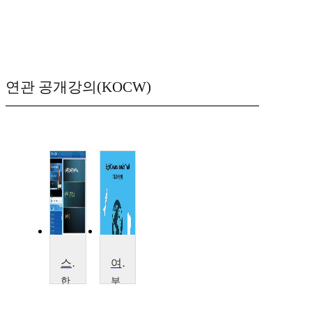
연관 공개강의(KOCW)
스와힐리어권지역 세미나
여행으로 배우는 영어회화
한
부
국
천
외
대