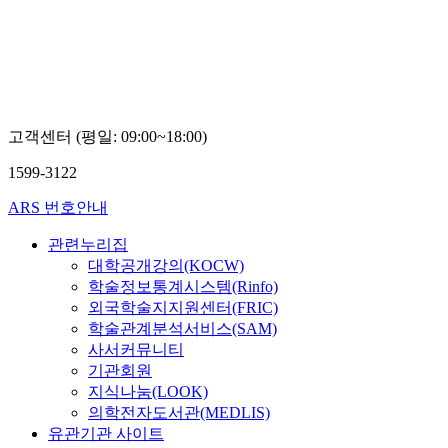
국
학
어
교
Neil
대
Simpson
학
Munro
교
박
정
고객센터 (평일: 09:00~18:00)
경
1599-3122
ARS 번호안내
관련누리집
대학공개강의(KOCW)
학술정보통계시스템(Rinfo)
외국학술지지원센터(FRIC)
학술관계분석서비스(SAM)
사서커뮤니티
기관회원
지식나눔(LOOK)
의학전자도서관(MEDLIS)
유관기관 사이트