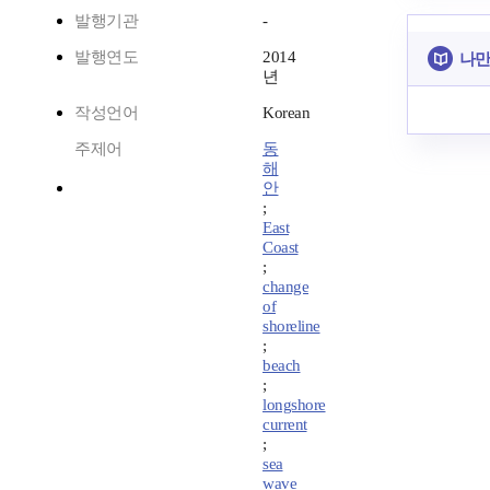
발행기관
-
발행연도
2014
나만
년
작성언어
Korean
주제어
동
해
안
;
East
Coast
;
change
of
shoreline
;
beach
;
longshore
current
;
sea
wave