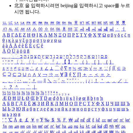
北京 을 입력하시려면
beijing
을 입력하시고 space를 누르
시면 됩니다.
ㅥ
ㅦ
ㅧ
ㅨ
ㅩ
ㅪ
ㅫ
ㅬ
ㅭ
ㅮ
ㅯ
ㅰ
ㅱ
ㅲ
ㅳ
ㅴ
ㅵ
ㅶ
ㅷ
ㅸ
ㅹ
ㅺ
ㅻ
ㅼ
ㅽ
ㅾ
ㅿ
ㆀ
ㆁ
ㆂ
ㆃ
ㆄ
ㆅ
ㆆ
ㆇ
ㆈ
ㆉ
ㆊ
ㆋ
ㆌ
ㆍ
ㆎ
Α
Β
Γ
Δ
Ε
Ζ
Η
Θ
Ι
Κ
Λ
Μ
Ν
Ξ
Ο
Π
Ρ
Σ
Τ
Υ
Φ
Χ
Ψ
Ω
α
β
γ
δ
ε
ζ
η
θ
ι
κ
λ
μ
ν
ξ
ο
π
ρ
σ
τ
υ
φ
χ
ψ
ω
á
à
Á
À
é
è
É
È
ç
Ç
ê
Ä
Ö
Ü
ä
ö
ü
ß
ְ
ֳ
ֲ
ֱ
ָ
ַ
ֵ
ֶ
ִ
ֹ
ּ
ֻ
ׂ
ׁ
ּ
ב
ה
נ
מ
צ
ת
ץ
ש
ד
ג
כ
ע
י
ח
ל
ך
ף
ק
ר
א
ט
ו
ן
ם
פ
‘
’
“
”
〔
〕
〈
〉
「
」
『
』
【
】
＂
（
）
［
］
｛
｝
±
×
÷
≠
≤
≥
∞
∴
♂
♀
∠
⊥
⌒
∂
∇
≡
≒
≪
≫
√
∽
∝
∵
∫
∬
∈
∋
⊆
⊇
⊂
⊃
∪
∩
∧
∨
￢
⇒
⇔
∀
∃
∮
∑
∏
＋
－
＜
＝
＞
、
。
·
‥
…
¨
〃
―
∥
＼
∼
´
～
ˇ
˘
˝
˚
˙
¸
˛
¡
¿
ː
！
＇
，
．
／
：
；
？
＾
＿
｀
｜
½
⅓
⅔
¼
¾
⅛
⅜
⅝
⅞
¹
²
³
⁴
ⁿ
₁
₂
₃
₄
Æ
Ð
Ħ
Ĳ
Ł
Ø
Œ
Þ
Ŧ
Ŋ
æ
đ
ð
ħ
ı
ĳ
ĸ
ŀ
ł
ø
œ
ß
þ
ŧ
ŋ
ŉ
А
Б
В
Г
Д
Е
Ё
Ж
З
И
Й
К
Л
М
Н
О
П
Р
С
Т
У
Ф
Х
Ц
Ч
Ш
Щ
Ъ
Ы
Ь
Э
Ю
Я
а
б
в
г
д
е
ё
ж
з
и
й
к
л
м
н
о
п
р
с
т
у
ф
х
ц
ч
ш
щ
ъ
ы
ь
э
ю
я
′
″
℃
Å
￠
￡
￥
¤
℉
‰
＄
％
Ｆ
￦
㎕
㎖
㎗
ℓ
㎘
㏄
㎣
㎤
㎥
㎦
㎙
㎚
㎛
㎜
㎝
㎞
㎟
㎠
㎡
㎢
㏊
㎍
㎎
㎏
㏏
㎈
㎉
㏈
㎧
㎨
㎰
㎱
㎲
㎳
㎴
㎵
㎶
㎷
㎸
㎹
㎀
㎁
㎂
㎃
㎄
㎺
㎻
㎽
㎾
㎿
㎐
㎑