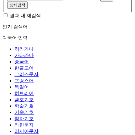
상세검색
결과 내 재검색
인기 검색어
다국어 입력
히라가나
가타카나
중국어
한글고어
그리스문자
프랑스어
독일어
히브리어
괄호기호
학술기호
기술기호
첨자기호
라틴문자
러시아문자