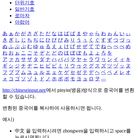
단위기호
일반기호
로마자
아랍어
あ
ぁ
か
が
さ
ざ
た
だ
な
は
ば
ぱ
ま
や
ゃ
ら
わ
ゎ
ん
い
ぃ
き
ぎ
し
じ
ち
ぢ
に
ひ
び
ぴ
み
り
う
ぅ
く
ぐ
す
ず
つ
づ
っ
ぬ
ふ
ぶ
ぷ
む
ゆ
ゅ
る
え
ぇ
け
げ
せ
ぜ
て
で
ね
へ
べ
ぺ
め
れ
お
ぉ
こ
ご
そ
ぞ
と
ど
の
ほ
ぼ
ぽ
も
よ
ょ
ろ
を
ア
ァ
カ
サ
ザ
タ
ダ
ナ
ハ
バ
パ
マ
ヤ
ャ
ラ
ワ
ヮ
ン
イ
ィ
キ
ギ
シ
ジ
チ
ヂ
ニ
ヒ
ビ
ピ
ミ
リ
ウ
ゥ
ク
グ
ス
ズ
ツ
ヅ
ッ
ヌ
フ
ブ
プ
ム
ユ
ュ
ル
エ
ェ
ケ
ゲ
セ
ゼ
テ
デ
ヘ
ベ
ペ
メ
レ
オ
ォ
コ
ゴ
ソ
ゾ
ト
ド
ノ
ホ
ボ
ポ
モ
ヨ
ョ
ロ
ヲ
―
http://chineseinput.net/
에서 pinyin(병음)방식으로 중국어를 변환
할 수 있습니다.
변환된 중국어를 복사하여 사용하시면 됩니다.
예시)
中文 을 입력하시려면
zhongwen
을 입력하시고 space를
누르시면됩니다.