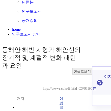
단행본
연구보고서
공개강의
home
연구보고서 상세
동해안 해빈 지형과 해안선의
장기적 및 계절적 변화 패턴
과 요인
한글로보기
이 자
료
https://www.riss.kr/link?id=G3795990
저자
이
광
률