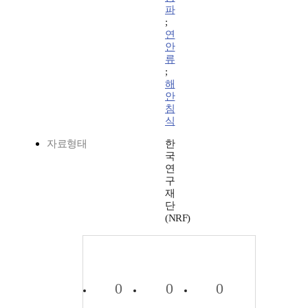
파
;
연
안
류
;
해
안
침
식
자료형태
한
국
연
구
재
단
(NRF)
0
0
0