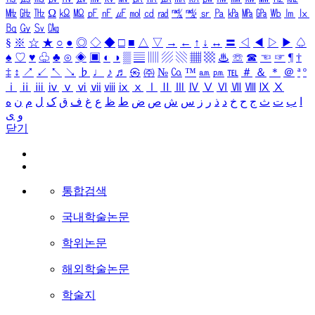
㎒
㎓
㎔
Ω
㏀
㏁
㎊
㎋
㎌
㏖
㏅
㎭
㎮
㎯
㏛
㎩
㎪
㎫
㎬
㏝
㏐
㏓
㏃
㏉
㏜
㏆
§
※
☆
★
○
●
◎
◇
◆
□
■
△
▽
→
←
↑
↓
↔
〓
◁
◀
▷
▶
♤
♠
♡
♥
♧
♣
⊙
◈
▣
◐
◑
▒
▤
▥
▨
▧
▦
▩
♨
☏
☎
☜
☞
¶
†
‡
↕
↗
↙
↖
↘
♭
♩
♪
♬
㉿
㈜
№
㏇
™
㏂
㏘
℡
＃
＆
＊
＠
ª
º
ⅰ
ⅱ
ⅲ
ⅳ
ⅴ
ⅵ
ⅶ
ⅷ
ⅸ
ⅹ
Ⅰ
Ⅱ
Ⅲ
Ⅳ
Ⅴ
Ⅵ
Ⅶ
Ⅷ
Ⅸ
Ⅹ
ا
ب
ت
ث
ج
ح
خ
د
ذ
ر
ز
س
ش
ص
ض
ط
ظ
ع
غ
ف
ق
ک
ل
م
ن
ه
و
ی
닫기
통합검색
국내학술논문
학위논문
해외학술논문
학술지