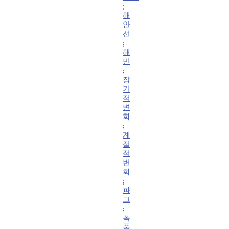
;
해
안
선
;
해
빈
;
장
기
적
변
화
;
계
절
적
변
화
;
파
고
;
폭
풍