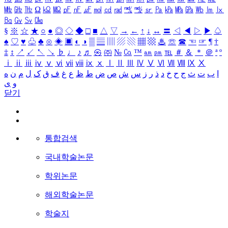
㎒
㎓
㎔
Ω
㏀
㏁
㎊
㎋
㎌
㏖
㏅
㎭
㎮
㎯
㏛
㎩
㎪
㎫
㎬
㏝
㏐
㏓
㏃
㏉
㏜
㏆
§
※
☆
★
○
●
◎
◇
◆
□
■
△
▽
→
←
↑
↓
↔
〓
◁
◀
▷
▶
♤
♠
♡
♥
♧
♣
⊙
◈
▣
◐
◑
▒
▤
▥
▨
▧
▦
▩
♨
☏
☎
☜
☞
¶
†
‡
↕
↗
↙
↖
↘
♭
♩
♪
♬
㉿
㈜
№
㏇
™
㏂
㏘
℡
＃
＆
＊
＠
ª
º
ⅰ
ⅱ
ⅲ
ⅳ
ⅴ
ⅵ
ⅶ
ⅷ
ⅸ
ⅹ
Ⅰ
Ⅱ
Ⅲ
Ⅳ
Ⅴ
Ⅵ
Ⅶ
Ⅷ
Ⅸ
Ⅹ
ه
ن
م
ل
ک
ق
ف
غ
ع
ظ
ط
ض
ص
ش
س
ز
ر
ذ
د
خ
ح
ج
ث
ت
ب
ا
ی
و
닫기
통합검색
국내학술논문
학위논문
해외학술논문
학술지