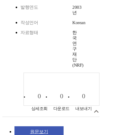
발행연도
2003
년
작성언어
Korean
자료형태
한
국
연
구
재
단
(NRF)
0
0
0
상세조회
다운로드
내보내기
원문보기