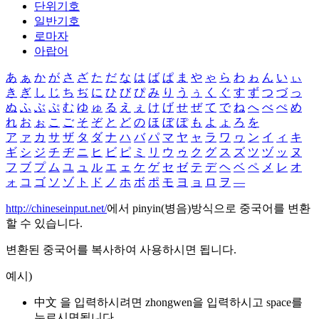
단위기호
일반기호
로마자
아랍어
あ
ぁ
か
が
さ
ざ
た
だ
な
は
ば
ぱ
ま
や
ゃ
ら
わ
ゎ
ん
い
ぃ
き
ぎ
し
じ
ち
ぢ
に
ひ
び
ぴ
み
り
う
ぅ
く
ぐ
す
ず
つ
づ
っ
ぬ
ふ
ぶ
ぷ
む
ゆ
ゅ
る
え
ぇ
け
げ
せ
ぜ
て
で
ね
へ
べ
ぺ
め
れ
お
ぉ
こ
ご
そ
ぞ
と
ど
の
ほ
ぼ
ぽ
も
よ
ょ
ろ
を
ア
ァ
カ
サ
ザ
タ
ダ
ナ
ハ
バ
パ
マ
ヤ
ャ
ラ
ワ
ヮ
ン
イ
ィ
キ
ギ
シ
ジ
チ
ヂ
ニ
ヒ
ビ
ピ
ミ
リ
ウ
ゥ
ク
グ
ス
ズ
ツ
ヅ
ッ
ヌ
フ
ブ
プ
ム
ユ
ュ
ル
エ
ェ
ケ
ゲ
セ
ゼ
テ
デ
ヘ
ベ
ペ
メ
レ
オ
ォ
コ
ゴ
ソ
ゾ
ト
ド
ノ
ホ
ボ
ポ
モ
ヨ
ョ
ロ
ヲ
―
http://chineseinput.net/
에서 pinyin(병음)방식으로 중국어를 변환
할 수 있습니다.
변환된 중국어를 복사하여 사용하시면 됩니다.
예시)
中文 을 입력하시려면
zhongwen
을 입력하시고 space를
누르시면됩니다.