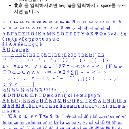
北京 을 입력하시려면
beijing
을 입력하시고 space를 누르
시면 됩니다.
ㅥ
ㅦ
ㅧ
ㅨ
ㅩ
ㅪ
ㅫ
ㅬ
ㅭ
ㅮ
ㅯ
ㅰ
ㅱ
ㅲ
ㅳ
ㅴ
ㅵ
ㅶ
ㅷ
ㅸ
ㅹ
ㅺ
ㅻ
ㅼ
ㅽ
ㅾ
ㅿ
ㆀ
ㆁ
ㆂ
ㆃ
ㆄ
ㆅ
ㆆ
ㆇ
ㆈ
ㆉ
ㆊ
ㆋ
ㆌ
ㆍ
ㆎ
Α
Β
Γ
Δ
Ε
Ζ
Η
Θ
Ι
Κ
Λ
Μ
Ν
Ξ
Ο
Π
Ρ
Σ
Τ
Υ
Φ
Χ
Ψ
Ω
α
β
γ
δ
ε
ζ
η
θ
ι
κ
λ
μ
ν
ξ
ο
π
ρ
σ
τ
υ
φ
χ
ψ
ω
á
à
Á
À
é
è
É
È
ç
Ç
ê
Ä
Ö
Ü
ä
ö
ü
ß
ְ
ֳ
ֲ
ֱ
ָ
ַ
ֵ
ֶ
ִ
ֹ
ּ
ֻ
ׂ
ׁ
ּ
ב
ה
נ
מ
צ
ת
ץ
ש
ד
ג
כ
ע
י
ח
ל
ך
ף
ק
ר
א
ט
ו
ן
ם
פ
‘
’
“
”
〔
〕
〈
〉
「
」
『
』
【
】
＂
（
）
［
］
｛
｝
±
×
÷
≠
≤
≥
∞
∴
♂
♀
∠
⊥
⌒
∂
∇
≡
≒
≪
≫
√
∽
∝
∵
∫
∬
∈
∋
⊆
⊇
⊂
⊃
∪
∩
∧
∨
￢
⇒
⇔
∀
∃
∮
∑
∏
＋
－
＜
＝
＞
、
。
·
‥
…
¨
〃
―
∥
＼
∼
´
～
ˇ
˘
˝
˚
˙
¸
˛
¡
¿
ː
！
＇
，
．
／
：
；
？
＾
＿
｀
｜
½
⅓
⅔
¼
¾
⅛
⅜
⅝
⅞
¹
²
³
⁴
ⁿ
₁
₂
₃
₄
Æ
Ð
Ħ
Ĳ
Ł
Ø
Œ
Þ
Ŧ
Ŋ
æ
đ
ð
ħ
ı
ĳ
ĸ
ŀ
ł
ø
œ
ß
þ
ŧ
ŋ
ŉ
А
Б
В
Г
Д
Е
Ё
Ж
З
И
Й
К
Л
М
Н
О
П
Р
С
Т
У
Ф
Х
Ц
Ч
Ш
Щ
Ъ
Ы
Ь
Э
Ю
Я
а
б
в
г
д
е
ё
ж
з
и
й
к
л
м
н
о
п
р
с
т
у
ф
х
ц
ч
ш
щ
ъ
ы
ь
э
ю
я
′
″
℃
Å
￠
￡
￥
¤
℉
‰
＄
％
Ｆ
￦
㎕
㎖
㎗
ℓ
㎘
㏄
㎣
㎤
㎥
㎦
㎙
㎚
㎛
㎜
㎝
㎞
㎟
㎠
㎡
㎢
㏊
㎍
㎎
㎏
㏏
㎈
㎉
㏈
㎧
㎨
㎰
㎱
㎲
㎳
㎴
㎵
㎶
㎷
㎸
㎹
㎀
㎁
㎂
㎃
㎄
㎺
㎻
㎽
㎾
㎿
㎐
㎑