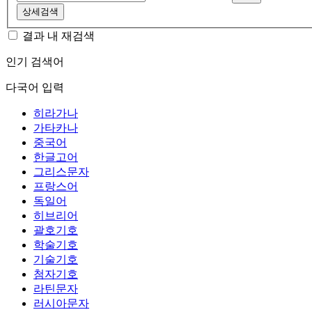
상세검색
결과 내 재검색
인기 검색어
다국어 입력
히라가나
가타카나
중국어
한글고어
그리스문자
프랑스어
독일어
히브리어
괄호기호
학술기호
기술기호
첨자기호
라틴문자
러시아문자