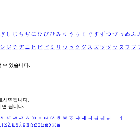
ぎ
し
じ
ち
ぢ
に
ひ
び
ぴ
み
り
う
ぅ
く
ぐ
す
ず
つ
づ
っ
ぬ
ふ
シ
ジ
チ
ヂ
ニ
ヒ
ビ
ピ
ミ
リ
ウ
ゥ
ク
グ
ス
ズ
ツ
ヅ
ッ
ヌ
フ
ブ
할 수 있습니다.
누르시면됩니다.
시면 됩니다.
ㅻ
ㅼ
ㅽ
ㅾ
ㅿ
ㆀ
ㆁ
ㆂ
ㆃ
ㆄ
ㆅ
ㆆ
ㆇ
ㆈ
ㆉ
ㆊ
ㆋ
ㆌ
ㆍ
ㆎ
θ
ι
κ
λ
μ
ν
ξ
ο
π
ρ
σ
τ
υ
φ
χ
ψ
ω