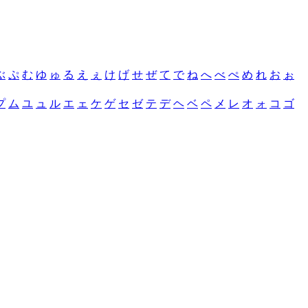
ぶ
ぷ
む
ゆ
ゅ
る
え
ぇ
け
げ
せ
ぜ
て
で
ね
へ
べ
ぺ
め
れ
お
ぉ
プ
ム
ユ
ュ
ル
エ
ェ
ケ
ゲ
セ
ゼ
テ
デ
ヘ
ベ
ペ
メ
レ
オ
ォ
コ
ゴ