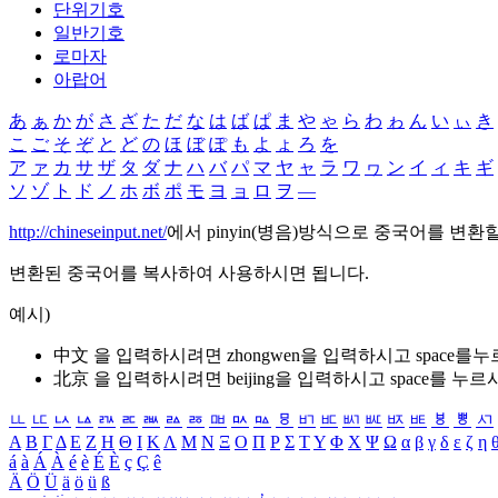
단위기호
일반기호
로마자
아랍어
あ
ぁ
か
が
さ
ざ
た
だ
な
は
ば
ぱ
ま
や
ゃ
ら
わ
ゎ
ん
い
ぃ
き
こ
ご
そ
ぞ
と
ど
の
ほ
ぼ
ぽ
も
よ
ょ
ろ
を
ア
ァ
カ
サ
ザ
タ
ダ
ナ
ハ
バ
パ
マ
ヤ
ャ
ラ
ワ
ヮ
ン
イ
ィ
キ
ギ
ソ
ゾ
ト
ド
ノ
ホ
ボ
ポ
モ
ヨ
ョ
ロ
ヲ
―
http://chineseinput.net/
에서 pinyin(병음)방식으로 중국어를 변환
변환된 중국어를 복사하여 사용하시면 됩니다.
예시)
中文 을 입력하시려면
zhongwen
을 입력하시고 space를
北京 을 입력하시려면
beijing
을 입력하시고 space를 누르
ㅥ
ㅦ
ㅧ
ㅨ
ㅩ
ㅪ
ㅫ
ㅬ
ㅭ
ㅮ
ㅯ
ㅰ
ㅱ
ㅲ
ㅳ
ㅴ
ㅵ
ㅶ
ㅷ
ㅸ
ㅹ
ㅺ
Α
Β
Γ
Δ
Ε
Ζ
Η
Θ
Ι
Κ
Λ
Μ
Ν
Ξ
Ο
Π
Ρ
Σ
Τ
Υ
Φ
Χ
Ψ
Ω
α
β
γ
δ
ε
ζ
η
á
à
Á
À
é
è
É
È
ç
Ç
ê
Ä
Ö
Ü
ä
ö
ü
ß