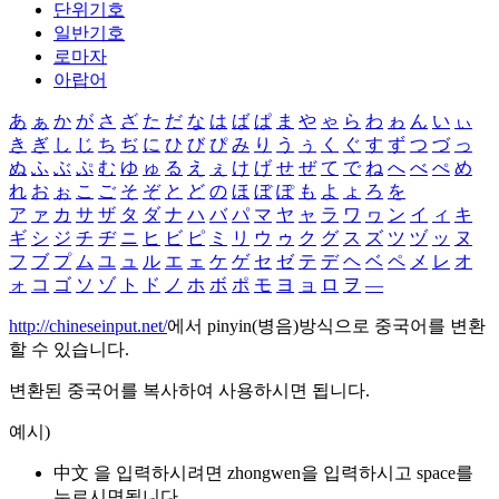
단위기호
일반기호
로마자
아랍어
あ
ぁ
か
が
さ
ざ
た
だ
な
は
ば
ぱ
ま
や
ゃ
ら
わ
ゎ
ん
い
ぃ
き
ぎ
し
じ
ち
ぢ
に
ひ
び
ぴ
み
り
う
ぅ
く
ぐ
す
ず
つ
づ
っ
ぬ
ふ
ぶ
ぷ
む
ゆ
ゅ
る
え
ぇ
け
げ
せ
ぜ
て
で
ね
へ
べ
ぺ
め
れ
お
ぉ
こ
ご
そ
ぞ
と
ど
の
ほ
ぼ
ぽ
も
よ
ょ
ろ
を
ア
ァ
カ
サ
ザ
タ
ダ
ナ
ハ
バ
パ
マ
ヤ
ャ
ラ
ワ
ヮ
ン
イ
ィ
キ
ギ
シ
ジ
チ
ヂ
ニ
ヒ
ビ
ピ
ミ
リ
ウ
ゥ
ク
グ
ス
ズ
ツ
ヅ
ッ
ヌ
フ
ブ
プ
ム
ユ
ュ
ル
エ
ェ
ケ
ゲ
セ
ゼ
テ
デ
ヘ
ベ
ペ
メ
レ
オ
ォ
コ
ゴ
ソ
ゾ
ト
ド
ノ
ホ
ボ
ポ
モ
ヨ
ョ
ロ
ヲ
―
http://chineseinput.net/
에서 pinyin(병음)방식으로 중국어를 변환
할 수 있습니다.
변환된 중국어를 복사하여 사용하시면 됩니다.
예시)
中文 을 입력하시려면
zhongwen
을 입력하시고 space를
누르시면됩니다.