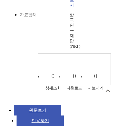
로
지
자료형태
한
국
연
구
재
단
(NRF)
0
0
0
상세조회
다운로드
내보내기
원문보기
인용하기