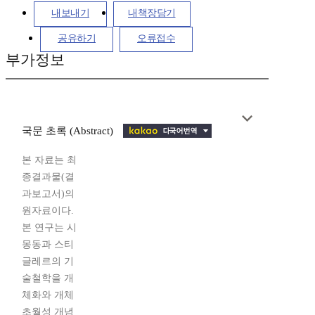
내보내기
내책장담기
공유하기
오류접수
부가정보
국문 초록 (Abstract)
본 자료는 최
종결과물(결
과보고서)의
원자료이다.
본 연구는 시
몽동과 스티
글레르의 기
술철학을 개
체화와 개체
초월성 개념