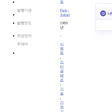
동
발행기관
Paris :
나
Aubier
발행연도
1989
년
작성언어
-
주제어
시
몽
동
;
스
티
글
레
르
;
기
술
;
기
억
기