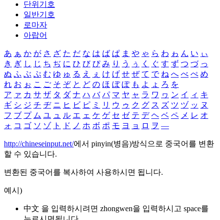
단위기호
일반기호
로마자
아랍어
あ
ぁ
か
が
さ
ざ
た
だ
な
は
ば
ぱ
ま
や
ゃ
ら
わ
ゎ
ん
い
ぃ
き
ぎ
し
じ
ち
ぢ
に
ひ
び
ぴ
み
り
う
ぅ
く
ぐ
す
ず
つ
づ
っ
ぬ
ふ
ぶ
ぷ
む
ゆ
ゅ
る
え
ぇ
け
げ
せ
ぜ
て
で
ね
へ
べ
ぺ
め
れ
お
ぉ
こ
ご
そ
ぞ
と
ど
の
ほ
ぼ
ぽ
も
よ
ょ
ろ
を
ア
ァ
カ
サ
ザ
タ
ダ
ナ
ハ
バ
パ
マ
ヤ
ャ
ラ
ワ
ヮ
ン
イ
ィ
キ
ギ
シ
ジ
チ
ヂ
ニ
ヒ
ビ
ピ
ミ
リ
ウ
ゥ
ク
グ
ス
ズ
ツ
ヅ
ッ
ヌ
フ
ブ
プ
ム
ユ
ュ
ル
エ
ェ
ケ
ゲ
セ
ゼ
テ
デ
ヘ
ベ
ペ
メ
レ
オ
ォ
コ
ゴ
ソ
ゾ
ト
ド
ノ
ホ
ボ
ポ
モ
ヨ
ョ
ロ
ヲ
―
http://chineseinput.net/
에서 pinyin(병음)방식으로 중국어를 변환
할 수 있습니다.
변환된 중국어를 복사하여 사용하시면 됩니다.
예시)
中文 을 입력하시려면
zhongwen
을 입력하시고 space를
누르시면됩니다.