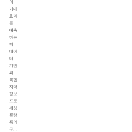
의
기대
효과
를
예측
하는
빅
데이
터
기반
의
복합
지역
정보
프로
세싱
플랫
폼의
구...