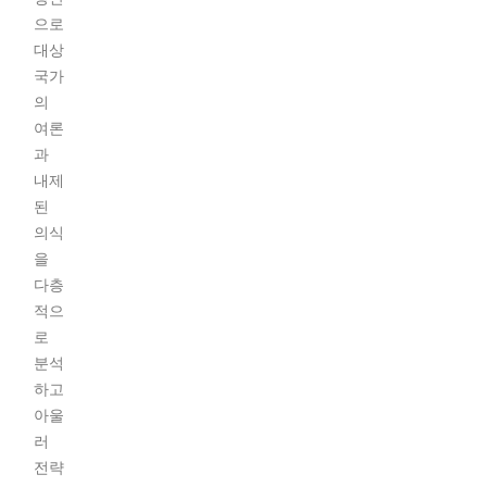
으로
대상
국가
의
여론
과
내제
된
의식
을
다층
적으
로
분석
하고
아울
러
전략