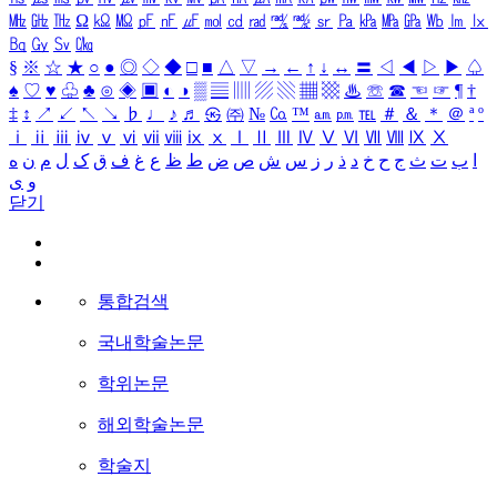
㎒
㎓
㎔
Ω
㏀
㏁
㎊
㎋
㎌
㏖
㏅
㎭
㎮
㎯
㏛
㎩
㎪
㎫
㎬
㏝
㏐
㏓
㏃
㏉
㏜
㏆
§
※
☆
★
○
●
◎
◇
◆
□
■
△
▽
→
←
↑
↓
↔
〓
◁
◀
▷
▶
♤
♠
♡
♥
♧
♣
⊙
◈
▣
◐
◑
▒
▤
▥
▨
▧
▦
▩
♨
☏
☎
☜
☞
¶
†
‡
↕
↗
↙
↖
↘
♭
♩
♪
♬
㉿
㈜
№
㏇
™
㏂
㏘
℡
＃
＆
＊
＠
ª
º
ⅰ
ⅱ
ⅲ
ⅳ
ⅴ
ⅵ
ⅶ
ⅷ
ⅸ
ⅹ
Ⅰ
Ⅱ
Ⅲ
Ⅳ
Ⅴ
Ⅵ
Ⅶ
Ⅷ
Ⅸ
Ⅹ
ا
ب
ت
ث
ج
ح
خ
د
ذ
ر
ز
س
ش
ص
ض
ط
ظ
ع
غ
ف
ق
ک
ل
م
ن
ه
و
ی
닫기
통합검색
국내학술논문
학위논문
해외학술논문
학술지