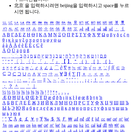
北京 을 입력하시려면
beijing
을 입력하시고 space를 누르
시면 됩니다.
ㅥ
ㅦ
ㅧ
ㅨ
ㅩ
ㅪ
ㅫ
ㅬ
ㅭ
ㅮ
ㅯ
ㅰ
ㅱ
ㅲ
ㅳ
ㅴ
ㅵ
ㅶ
ㅷ
ㅸ
ㅹ
ㅺ
ㅻ
ㅼ
ㅽ
ㅾ
ㅿ
ㆀ
ㆁ
ㆂ
ㆃ
ㆄ
ㆅ
ㆆ
ㆇ
ㆈ
ㆉ
ㆊ
ㆋ
ㆌ
ㆍ
ㆎ
Α
Β
Γ
Δ
Ε
Ζ
Η
Θ
Ι
Κ
Λ
Μ
Ν
Ξ
Ο
Π
Ρ
Σ
Τ
Υ
Φ
Χ
Ψ
Ω
α
β
γ
δ
ε
ζ
η
θ
ι
κ
λ
μ
ν
ξ
ο
π
ρ
σ
τ
υ
φ
χ
ψ
ω
á
à
Á
À
é
è
É
È
ç
Ç
ê
Ä
Ö
Ü
ä
ö
ü
ß
ְ
ֳ
ֲ
ֱ
ָ
ַ
ֵ
ֶ
ִ
ֹ
ּ
ֻ
ׂ
ׁ
ּ
ב
ה
נ
מ
צ
ת
ץ
ש
ד
ג
כ
ע
י
ח
ל
ך
ף
ק
ר
א
ט
ו
ן
ם
פ
‘
’
“
”
〔
〕
〈
〉
「
」
『
』
【
】
＂
（
）
［
］
｛
｝
±
×
÷
≠
≤
≥
∞
∴
♂
♀
∠
⊥
⌒
∂
∇
≡
≒
≪
≫
√
∽
∝
∵
∫
∬
∈
∋
⊆
⊇
⊂
⊃
∪
∩
∧
∨
￢
⇒
⇔
∀
∃
∮
∑
∏
＋
－
＜
＝
＞
、
。
·
‥
…
¨
〃
―
∥
＼
∼
´
～
ˇ
˘
˝
˚
˙
¸
˛
¡
¿
ː
！
＇
，
．
／
：
；
？
＾
＿
｀
｜
½
⅓
⅔
¼
¾
⅛
⅜
⅝
⅞
¹
²
³
⁴
ⁿ
₁
₂
₃
₄
Æ
Ð
Ħ
Ĳ
Ł
Ø
Œ
Þ
Ŧ
Ŋ
æ
đ
ð
ħ
ı
ĳ
ĸ
ŀ
ł
ø
œ
ß
þ
ŧ
ŋ
ŉ
А
Б
В
Г
Д
Е
Ё
Ж
З
И
Й
К
Л
М
Н
О
П
Р
С
Т
У
Ф
Х
Ц
Ч
Ш
Щ
Ъ
Ы
Ь
Э
Ю
Я
а
б
в
г
д
е
ё
ж
з
и
й
к
л
м
н
о
п
р
с
т
у
ф
х
ц
ч
ш
щ
ъ
ы
ь
э
ю
я
′
″
℃
Å
￠
￡
￥
¤
℉
‰
＄
％
Ｆ
￦
㎕
㎖
㎗
ℓ
㎘
㏄
㎣
㎤
㎥
㎦
㎙
㎚
㎛
㎜
㎝
㎞
㎟
㎠
㎡
㎢
㏊
㎍
㎎
㎏
㏏
㎈
㎉
㏈
㎧
㎨
㎰
㎱
㎲
㎳
㎴
㎵
㎶
㎷
㎸
㎹
㎀
㎁
㎂
㎃
㎄
㎺
㎻
㎽
㎾
㎿
㎐
㎑