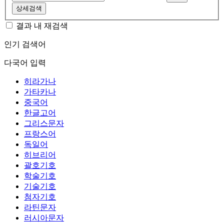
상세검색
결과 내 재검색
인기 검색어
다국어 입력
히라가나
가타카나
중국어
한글고어
그리스문자
프랑스어
독일어
히브리어
괄호기호
학술기호
기술기호
첨자기호
라틴문자
러시아문자