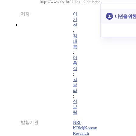
https://www.riss.kr/link?id=G3708363
저자
이
나만을 위한
기
천
;
김
태
복
;
이
홍
섭
;
김
보
라
;
신
보
람
발행기관
NRF
KRM(Korean
Research