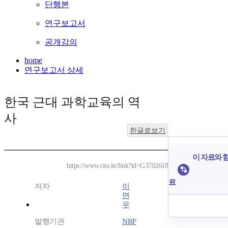
단행본
연구보고서
공개강의
home
연구보고서 상세
한국 근대 과학교육의 역
사
한글로보기
이 자료와 함
https://www.riss.kr/link?id=G3702618
료
저자
이
면
우
발행기관
NRF