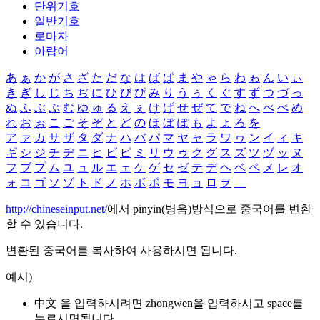
단위기호
일반기호
로마자
아랍어
あ
ぁ
か
が
さ
ざ
た
だ
な
は
ば
ぱ
ま
や
ゃ
ら
わ
ゎ
ん
い
ぃ
き
ぎ
し
じ
ち
ぢ
に
ひ
び
ぴ
み
り
う
ぅ
く
ぐ
す
ず
つ
づ
っ
ぬ
ふ
ぶ
ぷ
む
ゆ
ゅ
る
え
ぇ
け
げ
せ
ぜ
て
で
ね
へ
べ
ぺ
め
れ
お
ぉ
こ
ご
そ
ぞ
と
ど
の
ほ
ぼ
ぽ
も
よ
ょ
ろ
を
ア
ァ
カ
サ
ザ
タ
ダ
ナ
ハ
バ
パ
マ
ヤ
ャ
ラ
ワ
ヮ
ン
イ
ィ
キ
ギ
シ
ジ
チ
ヂ
ニ
ヒ
ビ
ピ
ミ
リ
ウ
ゥ
ク
グ
ス
ズ
ツ
ヅ
ッ
ヌ
フ
ブ
プ
ム
ユ
ュ
ル
エ
ェ
ケ
ゲ
セ
ゼ
テ
デ
ヘ
ベ
ペ
メ
レ
オ
ォ
コ
ゴ
ソ
ゾ
ト
ド
ノ
ホ
ボ
ポ
モ
ヨ
ョ
ロ
ヲ
―
http://chineseinput.net/
에서 pinyin(병음)방식으로 중국어를 변환
할 수 있습니다.
변환된 중국어를 복사하여 사용하시면 됩니다.
예시)
中文 을 입력하시려면
zhongwen
을 입력하시고 space를
누르시면됩니다.