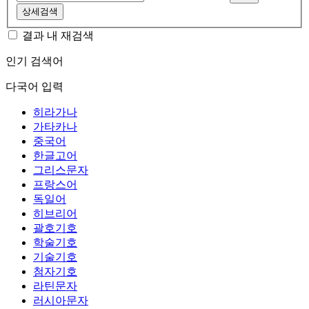
상세검색
결과 내 재검색
인기 검색어
다국어 입력
히라가나
가타카나
중국어
한글고어
그리스문자
프랑스어
독일어
히브리어
괄호기호
학술기호
기술기호
첨자기호
라틴문자
러시아문자