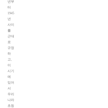
년부
터
1945
년
사이
를
근대
로
규정
하
고,
이
시기
에
있어
서
우리
나라
초등