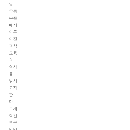
및
중등
수준
에서
이루
어진
과학
교육
의
역사
를
밝히
고자
한
다.
구체
적인
연구
방법