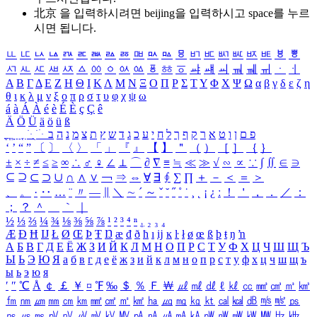
北京 을 입력하시려면
beijing
을 입력하시고 space를 누르
시면 됩니다.
ㅥ
ㅦ
ㅧ
ㅨ
ㅩ
ㅪ
ㅫ
ㅬ
ㅭ
ㅮ
ㅯ
ㅰ
ㅱ
ㅲ
ㅳ
ㅴ
ㅵ
ㅶ
ㅷ
ㅸ
ㅹ
ㅺ
ㅻ
ㅼ
ㅽ
ㅾ
ㅿ
ㆀ
ㆁ
ㆂ
ㆃ
ㆄ
ㆅ
ㆆ
ㆇ
ㆈ
ㆉ
ㆊ
ㆋ
ㆌ
ㆍ
ㆎ
Α
Β
Γ
Δ
Ε
Ζ
Η
Θ
Ι
Κ
Λ
Μ
Ν
Ξ
Ο
Π
Ρ
Σ
Τ
Υ
Φ
Χ
Ψ
Ω
α
β
γ
δ
ε
ζ
η
θ
ι
κ
λ
μ
ν
ξ
ο
π
ρ
σ
τ
υ
φ
χ
ψ
ω
á
à
Á
À
é
è
É
È
ç
Ç
ê
Ä
Ö
Ü
ä
ö
ü
ß
ְ
ֳ
ֲ
ֱ
ָ
ַ
ֵ
ֶ
ִ
ֹ
ּ
ֻ
ׂ
ׁ
ּ
ב
ה
נ
מ
צ
ת
ץ
ש
ד
ג
כ
ע
י
ח
ל
ך
ף
ק
ר
א
ט
ו
ן
ם
פ
‘
’
“
”
〔
〕
〈
〉
「
」
『
』
【
】
＂
（
）
［
］
｛
｝
±
×
÷
≠
≤
≥
∞
∴
♂
♀
∠
⊥
⌒
∂
∇
≡
≒
≪
≫
√
∽
∝
∵
∫
∬
∈
∋
⊆
⊇
⊂
⊃
∪
∩
∧
∨
￢
⇒
⇔
∀
∃
∮
∑
∏
＋
－
＜
＝
＞
、
。
·
‥
…
¨
〃
―
∥
＼
∼
´
～
ˇ
˘
˝
˚
˙
¸
˛
¡
¿
ː
！
＇
，
．
／
：
；
？
＾
＿
｀
｜
½
⅓
⅔
¼
¾
⅛
⅜
⅝
⅞
¹
²
³
⁴
ⁿ
₁
₂
₃
₄
Æ
Ð
Ħ
Ĳ
Ł
Ø
Œ
Þ
Ŧ
Ŋ
æ
đ
ð
ħ
ı
ĳ
ĸ
ŀ
ł
ø
œ
ß
þ
ŧ
ŋ
ŉ
А
Б
В
Г
Д
Е
Ё
Ж
З
И
Й
К
Л
М
Н
О
П
Р
С
Т
У
Ф
Х
Ц
Ч
Ш
Щ
Ъ
Ы
Ь
Э
Ю
Я
а
б
в
г
д
е
ё
ж
з
и
й
к
л
м
н
о
п
р
с
т
у
ф
х
ц
ч
ш
щ
ъ
ы
ь
э
ю
я
′
″
℃
Å
￠
￡
￥
¤
℉
‰
＄
％
Ｆ
￦
㎕
㎖
㎗
ℓ
㎘
㏄
㎣
㎤
㎥
㎦
㎙
㎚
㎛
㎜
㎝
㎞
㎟
㎠
㎡
㎢
㏊
㎍
㎎
㎏
㏏
㎈
㎉
㏈
㎧
㎨
㎰
㎱
㎲
㎳
㎴
㎵
㎶
㎷
㎸
㎹
㎀
㎁
㎂
㎃
㎄
㎺
㎻
㎽
㎾
㎿
㎐
㎑