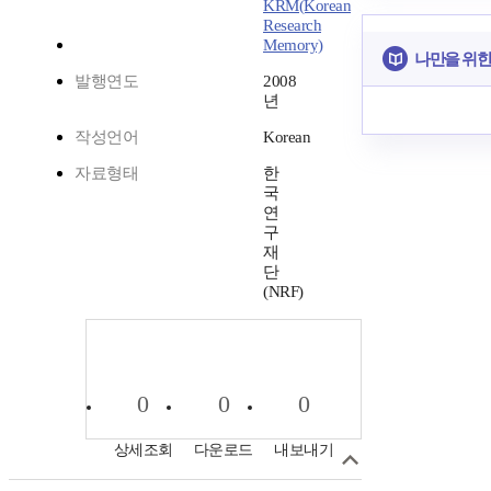
KRM(Korean
Research
Memory)
나만을 위한
발행연도
2008
년
작성언어
Korean
자료형태
한
국
연
구
재
단
(NRF)
0
0
0
상세조회
다운로드
내보내기