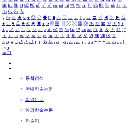
㎒
㎓
㎔
Ω
㏀
㏁
㎊
㎋
㎌
㏖
㏅
㎭
㎮
㎯
㏛
㎩
㎪
㎫
㎬
㏝
㏐
㏓
㏃
㏉
㏜
㏆
§
※
☆
★
○
●
◎
◇
◆
□
■
△
▽
→
←
↑
↓
↔
〓
◁
◀
▷
▶
♤
♠
♡
♥
♧
♣
⊙
◈
▣
◐
◑
▒
▤
▥
▨
▧
▦
▩
♨
☏
☎
☜
☞
¶
†
‡
↕
↗
↙
↖
↘
♭
♩
♪
♬
㉿
㈜
№
㏇
™
㏂
㏘
℡
＃
＆
＊
＠
ª
º
ⅰ
ⅱ
ⅲ
ⅳ
ⅴ
ⅵ
ⅶ
ⅷ
ⅸ
ⅹ
Ⅰ
Ⅱ
Ⅲ
Ⅳ
Ⅴ
Ⅵ
Ⅶ
Ⅷ
Ⅸ
Ⅹ
ا
ب
ت
ث
ج
ح
خ
د
ذ
ر
ز
س
ش
ص
ض
ط
ظ
ع
غ
ف
ق
ک
ل
م
ن
ه
و
ی
닫기
통합검색
국내학술논문
학위논문
해외학술논문
학술지