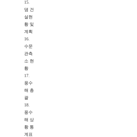
15.
댐 건
설현
황 및
계획
16.
수문
관측
소 현
황
17.
풍수
해 총
괄
18.
풍수
해 상
황 통
계표