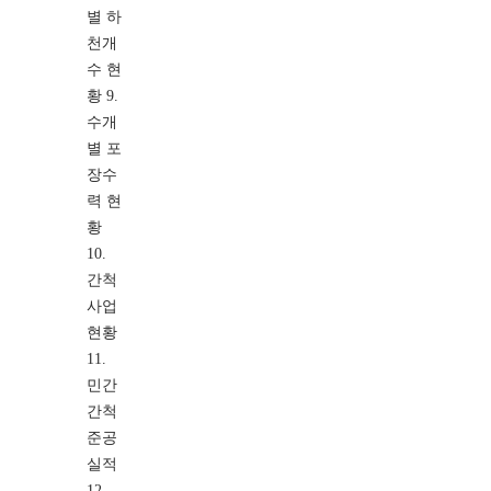
별 하
천개
수 현
황 9.
수개
별 포
장수
력 현
황
10.
간척
사업
현황
11.
민간
간척
준공
실적
12.