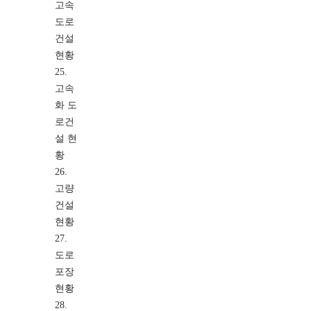
고속
도로
건설
현황
25.
고속
화 도
로건
설 현
황
26.
고량
건설
현황
27.
도로
포장
현황
28.