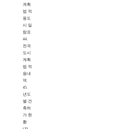
계획
법 적
용도
시 일
람표
44.
전국
도시
계획
법 적
용내
역
45.
년도
별 건
축허
가 현
황
(자