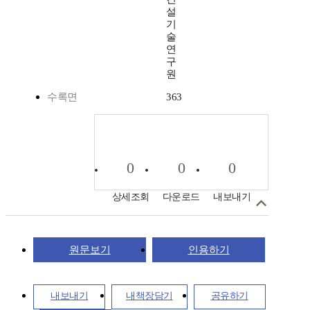
설
기
술
연
구
원
수록면
363
0
0
0
상세조회
다운로드
내보내기
원문보기
인용하기
내보내기
내책장담기
공유하기