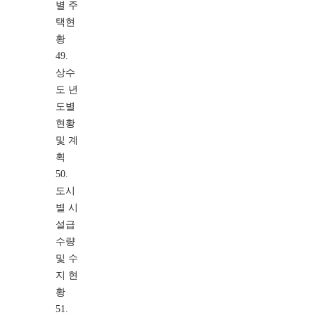
별 주
택현
황
49.
상수
도 년
도별
현황
및 계
획
50.
도시
별 시
설급
수량
및 수
지 현
황
51.