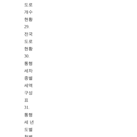
도로
개수
현황
29.
전국
도로
현황
30.
통행
세차
종별
세액
구성
표
31.
통행
세 년
도별
청별