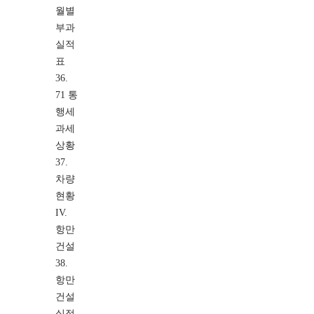
월별
부과
실적
표
36.
71 통
행세
과세
상황
37.
차량
현황
IV.
항만
건설
38.
항만
건설
실적