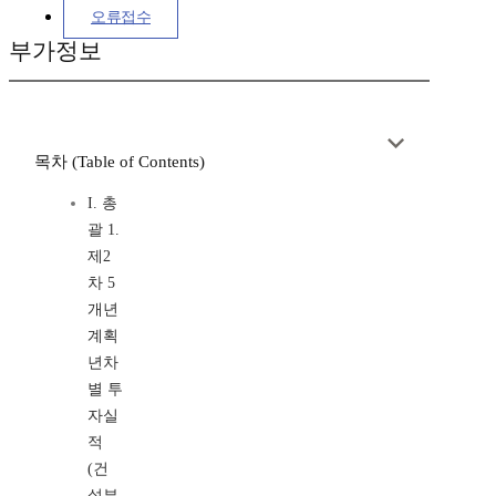
오류접수
부가정보
목차 (Table of Contents)
I. 총
괄 1.
제2
차 5
개년
계획
년차
별 투
자실
적
(건
설부