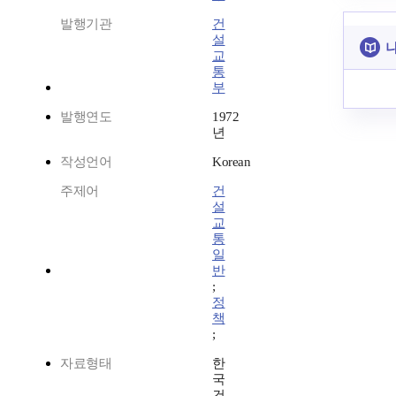
발행기관
건
설
나
교
통
부
발행연도
1972
년
작성언어
Korean
주제어
건
설
교
통
일
반
;
정
책
;
자료형태
한
국
건