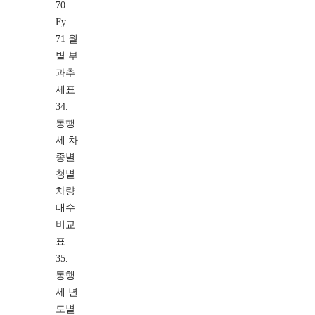
70.
Fy
71 월
별 부
과추
세표
34.
통행
세 차
종별
청별
차량
대수
비교
표
35.
통행
세 년
도별