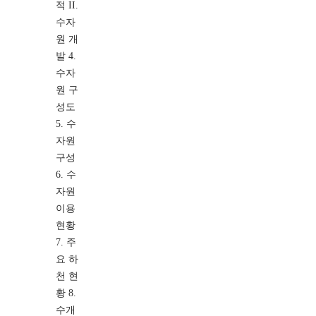
적 II.
수자
원 개
발 4.
수자
원 구
성도
5. 수
자원
구성
6. 수
자원
이용
현황
7. 주
요 하
천 현
황 8.
수개