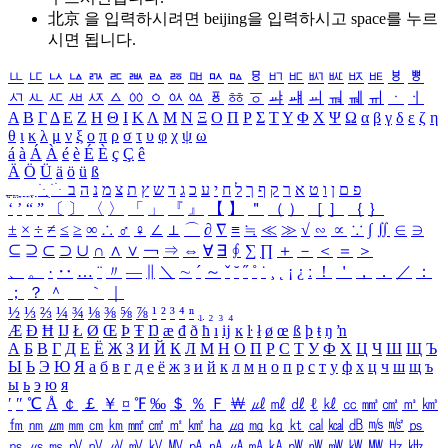
北京 을 입력하시려면
beijing
을 입력하시고 space를 누르
시면 됩니다.
ㅥ
ㅦ
ㅧ
ㅨ
ㅩ
ㅪ
ㅫ
ㅬ
ㅭ
ㅮ
ㅯ
ㅰ
ㅱ
ㅲ
ㅳ
ㅴ
ㅵ
ㅶ
ㅷ
ㅸ
ㅹ
ㅺ
ㅻ
ㅼ
ㅽ
ㅾ
ㅿ
ㆀ
ㆁ
ㆂ
ㆃ
ㆄ
ㆅ
ㆆ
ㆇ
ㆈ
ㆉ
ㆊ
ㆋ
ㆌ
ㆍ
ㆎ
Α
Β
Γ
Δ
Ε
Ζ
Η
Θ
Ι
Κ
Λ
Μ
Ν
Ξ
Ο
Π
Ρ
Σ
Τ
Υ
Φ
Χ
Ψ
Ω
α
β
γ
δ
ε
ζ
η
θ
ι
κ
λ
μ
ν
ξ
ο
π
ρ
σ
τ
υ
φ
χ
ψ
ω
á
à
Á
À
é
è
É
È
ç
Ç
ê
Ä
Ö
Ü
ä
ö
ü
ß
ְ
ֳ
ֲ
ֱ
ָ
ַ
ֵ
ֶ
ִ
ֹ
ּ
ֻ
ׂ
ׁ
ּ
ב
ה
נ
מ
צ
ת
ץ
ש
ד
ג
כ
ע
י
ח
ל
ך
ף
ק
ר
א
ט
ו
ן
ם
פ
‘
’
“
”
〔
〕
〈
〉
「
」
『
』
【
】
＂
（
）
［
］
｛
｝
±
×
÷
≠
≤
≥
∞
∴
♂
♀
∠
⊥
⌒
∂
∇
≡
≒
≪
≫
√
∽
∝
∵
∫
∬
∈
∋
⊆
⊇
⊂
⊃
∪
∩
∧
∨
￢
⇒
⇔
∀
∃
∮
∑
∏
＋
－
＜
＝
＞
、
。
·
‥
…
¨
〃
―
∥
＼
∼
´
～
ˇ
˘
˝
˚
˙
¸
˛
¡
¿
ː
！
＇
，
．
／
：
；
？
＾
＿
｀
｜
½
⅓
⅔
¼
¾
⅛
⅜
⅝
⅞
¹
²
³
⁴
ⁿ
₁
₂
₃
₄
Æ
Ð
Ħ
Ĳ
Ł
Ø
Œ
Þ
Ŧ
Ŋ
æ
đ
ð
ħ
ı
ĳ
ĸ
ŀ
ł
ø
œ
ß
þ
ŧ
ŋ
ŉ
А
Б
В
Г
Д
Е
Ё
Ж
З
И
Й
К
Л
М
Н
О
П
Р
С
Т
У
Ф
Х
Ц
Ч
Ш
Щ
Ъ
Ы
Ь
Э
Ю
Я
а
б
в
г
д
е
ё
ж
з
и
й
к
л
м
н
о
п
р
с
т
у
ф
х
ц
ч
ш
щ
ъ
ы
ь
э
ю
я
′
″
℃
Å
￠
￡
￥
¤
℉
‰
＄
％
Ｆ
￦
㎕
㎖
㎗
ℓ
㎘
㏄
㎣
㎤
㎥
㎦
㎙
㎚
㎛
㎜
㎝
㎞
㎟
㎠
㎡
㎢
㏊
㎍
㎎
㎏
㏏
㎈
㎉
㏈
㎧
㎨
㎰
㎱
㎲
㎳
㎴
㎵
㎶
㎷
㎸
㎹
㎀
㎁
㎂
㎃
㎄
㎺
㎻
㎽
㎾
㎿
㎐
㎑