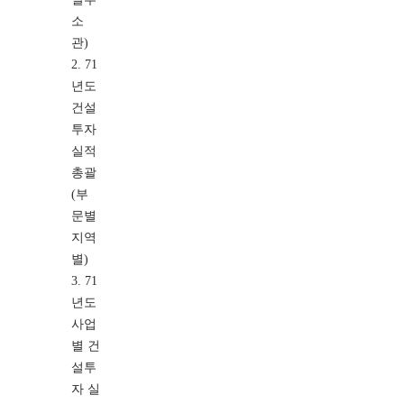
소
관)
2. 71
년도
건설
투자
실적
총괄
(부
문별
지역
별)
3. 71
년도
사업
별 건
설투
자 실