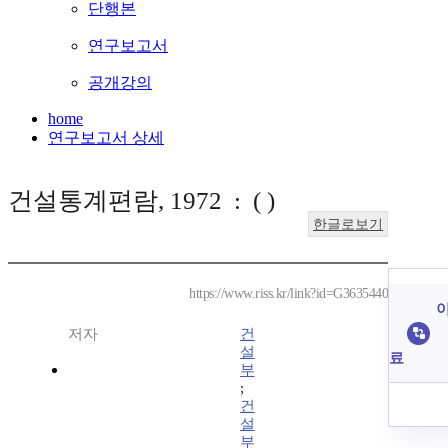
단행본
연구보고서
공개강의
home
연구보고서 상세
건설통계편람, 1972 : ( )
한글로보기
https://www.riss.kr/link?id=G3635440
이
저자
건
설
료
부
;
건
설
부