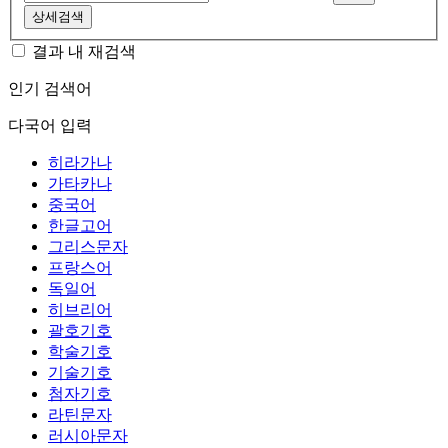
상세검색
결과 내 재검색
인기 검색어
다국어 입력
히라가나
가타카나
중국어
한글고어
그리스문자
프랑스어
독일어
히브리어
괄호기호
학술기호
기술기호
첨자기호
라틴문자
러시아문자