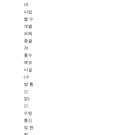
19.
사업
별 수
개별
피해
총괄
20.
홍수
예보
시설
(수
방 통
신
망)
21.
수방
통신
망 현
황