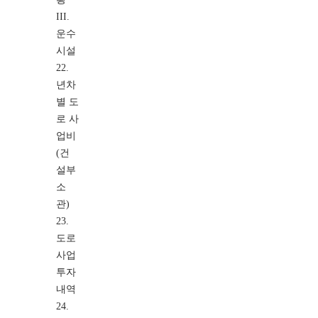
III.
운수
시설
22.
년차
별 도
로 사
업비
(건
설부
소
관)
23.
도로
사업
투자
내역
24.