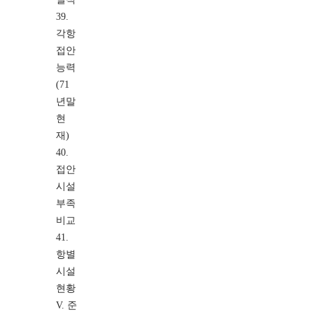
39.
각항
접안
능력
(71
년말
현
재)
40.
접안
시설
부족
비교
41.
항별
시설
현황
V. 준