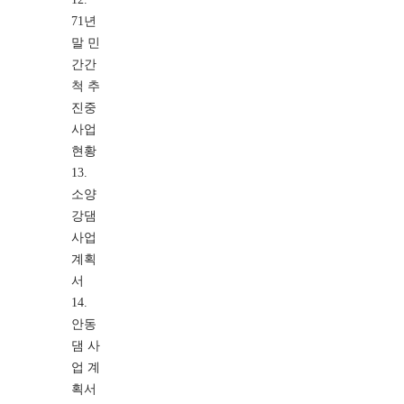
71년
말 민
간간
척 추
진중
사업
현황
13.
소양
강댐
사업
계획
서
14.
안동
댐 사
업 계
획서