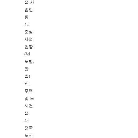
설 사
업현
황
42.
준설
사업
현황
(년
도별,
항
별)
VI.
주택
및 도
시건
설
43.
전국
도시