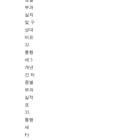
부과
실적
및 구
성대
비표
32.
통행
세 5
개년
간 차
종별
부과
실적
표
33.
통행
세
Fy