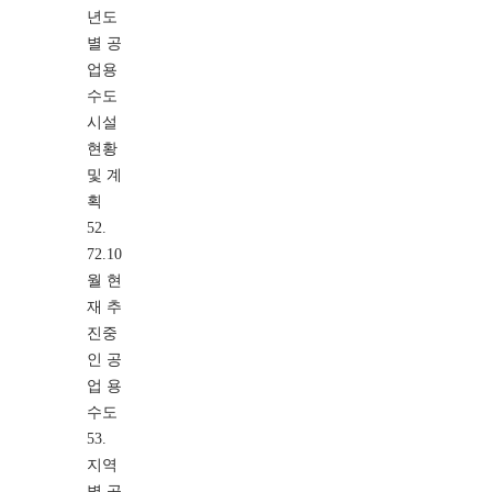
년도
별 공
업용
수도
시설
현황
및 계
획
52.
72.10
월 현
재 추
진중
인 공
업 용
수도
53.
지역
별 공