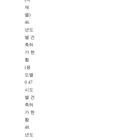
재
별)
46.
년도
별 건
축허
가 현
황
(용
도별
0 47.
시도
별 건
축허
가 현
황
48.
년도