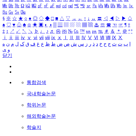
㎒
㎓
㎔
Ω
㏀
㏁
㎊
㎋
㎌
㏖
㏅
㎭
㎮
㎯
㏛
㎩
㎪
㎫
㎬
㏝
㏐
㏓
㏃
㏉
㏜
㏆
§
※
☆
★
○
●
◎
◇
◆
□
■
△
▽
→
←
↑
↓
↔
〓
◁
◀
▷
▶
♤
♠
♡
♥
♧
♣
⊙
◈
▣
◐
◑
▒
▤
▥
▨
▧
▦
▩
♨
☏
☎
☜
☞
¶
†
‡
↕
↗
↙
↖
↘
♭
♩
♪
♬
㉿
㈜
№
㏇
™
㏂
㏘
℡
＃
＆
＊
＠
ª
º
ⅰ
ⅱ
ⅲ
ⅳ
ⅴ
ⅵ
ⅶ
ⅷ
ⅸ
ⅹ
Ⅰ
Ⅱ
Ⅲ
Ⅳ
Ⅴ
Ⅵ
Ⅶ
Ⅷ
Ⅸ
Ⅹ
ا
ب
ت
ث
ج
ح
خ
د
ذ
ر
ز
س
ش
ص
ض
ط
ظ
ع
غ
ف
ق
ک
ل
م
ن
ه
و
ی
닫기
통합검색
국내학술논문
학위논문
해외학술논문
학술지