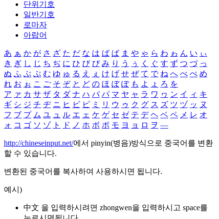
단위기호
일반기호
로마자
아랍어
あ
ぁ
か
が
さ
ざ
た
だ
な
は
ば
ぱ
ま
や
ゃ
ら
わ
ゎ
ん
い
ぃ
き
ぎ
し
じ
ち
ぢ
に
ひ
び
ぴ
み
り
う
ぅ
く
ぐ
す
ず
つ
づ
っ
ぬ
ふ
ぶ
ぷ
む
ゆ
ゅ
る
え
ぇ
け
げ
せ
ぜ
て
で
ね
へ
べ
ぺ
め
れ
お
ぉ
こ
ご
そ
ぞ
と
ど
の
ほ
ぼ
ぽ
も
よ
ょ
ろ
を
ア
ァ
カ
サ
ザ
タ
ダ
ナ
ハ
バ
パ
マ
ヤ
ャ
ラ
ワ
ヮ
ン
イ
ィ
キ
ギ
シ
ジ
チ
ヂ
ニ
ヒ
ビ
ピ
ミ
リ
ウ
ゥ
ク
グ
ス
ズ
ツ
ヅ
ッ
ヌ
フ
ブ
プ
ム
ユ
ュ
ル
エ
ェ
ケ
ゲ
セ
ゼ
テ
デ
ヘ
ベ
ペ
メ
レ
オ
ォ
コ
ゴ
ソ
ゾ
ト
ド
ノ
ホ
ボ
ポ
モ
ヨ
ョ
ロ
ヲ
―
http://chineseinput.net/
에서 pinyin(병음)방식으로 중국어를 변환
할 수 있습니다.
변환된 중국어를 복사하여 사용하시면 됩니다.
예시)
中文 을 입력하시려면
zhongwen
을 입력하시고 space를
누르시면됩니다.