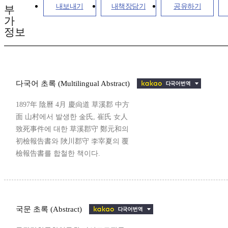
내보내기
내책장담기
공유하기
부
가
정보
다국어 초록 (Multilingual Abstract)
1897年 陰曆 4月 慶尙道 草溪郡 中方
面 山村에서 발생한 金氏, 崔氏 女人
致死事件에 대한 草溪郡守 鄭元和의
初檢報告書와 陜川郡守 李宰夏의 覆
檢報告書를 합철한 책이다.
국문 초록 (Abstract)