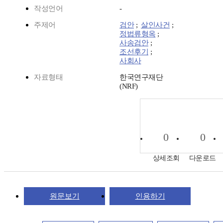
작성언어
-
주제어
검안
;
살인사건
;
정법류형옥
;
사송검안
;
조선후기
;
사회사
자료형태
한국연구재단
(NRF)
0
0
상세조회
다운로드
원문보기
인용하기