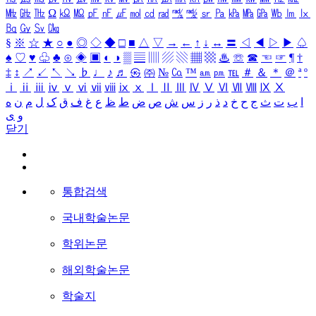
㎒
㎓
㎔
Ω
㏀
㏁
㎊
㎋
㎌
㏖
㏅
㎭
㎮
㎯
㏛
㎩
㎪
㎫
㎬
㏝
㏐
㏓
㏃
㏉
㏜
㏆
§
※
☆
★
○
●
◎
◇
◆
□
■
△
▽
→
←
↑
↓
↔
〓
◁
◀
▷
▶
♤
♠
♡
♥
♧
♣
⊙
◈
▣
◐
◑
▒
▤
▥
▨
▧
▦
▩
♨
☏
☎
☜
☞
¶
†
‡
↕
↗
↙
↖
↘
♭
♩
♪
♬
㉿
㈜
№
㏇
™
㏂
㏘
℡
＃
＆
＊
＠
ª
º
ⅰ
ⅱ
ⅲ
ⅳ
ⅴ
ⅵ
ⅶ
ⅷ
ⅸ
ⅹ
Ⅰ
Ⅱ
Ⅲ
Ⅳ
Ⅴ
Ⅵ
Ⅶ
Ⅷ
Ⅸ
Ⅹ
ا
ب
ت
ث
ج
ح
خ
د
ذ
ر
ز
س
ش
ص
ض
ط
ظ
ع
غ
ف
ق
ک
ل
م
ن
ه
و
ی
닫기
통합검색
국내학술논문
학위논문
해외학술논문
학술지