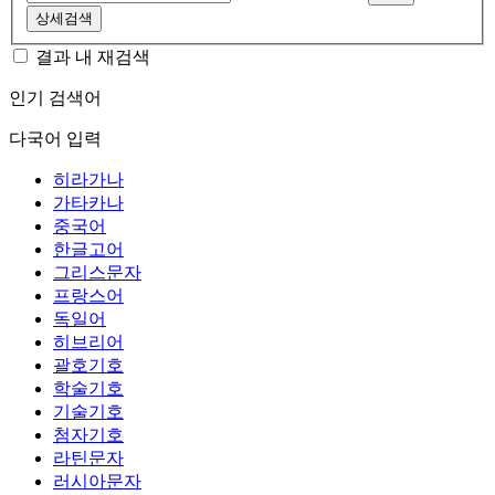
상세검색
결과 내 재검색
인기 검색어
다국어 입력
히라가나
가타카나
중국어
한글고어
그리스문자
프랑스어
독일어
히브리어
괄호기호
학술기호
기술기호
첨자기호
라틴문자
러시아문자