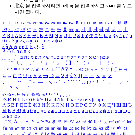
北京 을 입력하시려면
beijing
을 입력하시고 space를 누르
시면 됩니다.
ㅥ
ㅦ
ㅧ
ㅨ
ㅩ
ㅪ
ㅫ
ㅬ
ㅭ
ㅮ
ㅯ
ㅰ
ㅱ
ㅲ
ㅳ
ㅴ
ㅵ
ㅶ
ㅷ
ㅸ
ㅹ
ㅺ
ㅻ
ㅼ
ㅽ
ㅾ
ㅿ
ㆀ
ㆁ
ㆂ
ㆃ
ㆄ
ㆅ
ㆆ
ㆇ
ㆈ
ㆉ
ㆊ
ㆋ
ㆌ
ㆍ
ㆎ
Α
Β
Γ
Δ
Ε
Ζ
Η
Θ
Ι
Κ
Λ
Μ
Ν
Ξ
Ο
Π
Ρ
Σ
Τ
Υ
Φ
Χ
Ψ
Ω
α
β
γ
δ
ε
ζ
η
θ
ι
κ
λ
μ
ν
ξ
ο
π
ρ
σ
τ
υ
φ
χ
ψ
ω
á
à
Á
À
é
è
É
È
ç
Ç
ê
Ä
Ö
Ü
ä
ö
ü
ß
ְ
ֳ
ֲ
ֱ
ָ
ַ
ֵ
ֶ
ִ
ֹ
ּ
ֻ
ׂ
ׁ
ּ
ב
ה
נ
מ
צ
ת
ץ
ש
ד
ג
כ
ע
י
ח
ל
ך
ף
ק
ר
א
ט
ו
ן
ם
פ
‘
’
“
”
〔
〕
〈
〉
「
」
『
』
【
】
＂
（
）
［
］
｛
｝
±
×
÷
≠
≤
≥
∞
∴
♂
♀
∠
⊥
⌒
∂
∇
≡
≒
≪
≫
√
∽
∝
∵
∫
∬
∈
∋
⊆
⊇
⊂
⊃
∪
∩
∧
∨
￢
⇒
⇔
∀
∃
∮
∑
∏
＋
－
＜
＝
＞
、
。
·
‥
…
¨
〃
―
∥
＼
∼
´
～
ˇ
˘
˝
˚
˙
¸
˛
¡
¿
ː
！
＇
，
．
／
：
；
？
＾
＿
｀
｜
½
⅓
⅔
¼
¾
⅛
⅜
⅝
⅞
¹
²
³
⁴
ⁿ
₁
₂
₃
₄
Æ
Ð
Ħ
Ĳ
Ł
Ø
Œ
Þ
Ŧ
Ŋ
æ
đ
ð
ħ
ı
ĳ
ĸ
ŀ
ł
ø
œ
ß
þ
ŧ
ŋ
ŉ
А
Б
В
Г
Д
Е
Ё
Ж
З
И
Й
К
Л
М
Н
О
П
Р
С
Т
У
Ф
Х
Ц
Ч
Ш
Щ
Ъ
Ы
Ь
Э
Ю
Я
а
б
в
г
д
е
ё
ж
з
и
й
к
л
м
н
о
п
р
с
т
у
ф
х
ц
ч
ш
щ
ъ
ы
ь
э
ю
я
′
″
℃
Å
￠
￡
￥
¤
℉
‰
＄
％
Ｆ
￦
㎕
㎖
㎗
ℓ
㎘
㏄
㎣
㎤
㎥
㎦
㎙
㎚
㎛
㎜
㎝
㎞
㎟
㎠
㎡
㎢
㏊
㎍
㎎
㎏
㏏
㎈
㎉
㏈
㎧
㎨
㎰
㎱
㎲
㎳
㎴
㎵
㎶
㎷
㎸
㎹
㎀
㎁
㎂
㎃
㎄
㎺
㎻
㎽
㎾
㎿
㎐
㎑