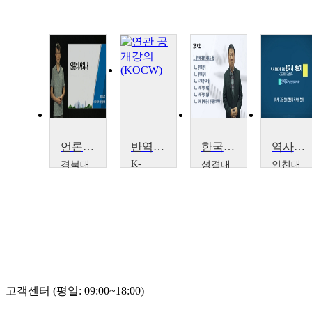
언론의 사회사
반역자들의 종교 – 심문 기록으로 보는 조선후기 종교사
한국문학사
역사초보자를 위한 한국사 엿보기
K-
경북대
성결대
인천대
MOOC
학교
학교
학교
연세
남재
류해
신유
대학
일
춘
아
교
(미
래)
글로
벌한
국학
연구
고객센터 (평일: 09:00~18:00)
소