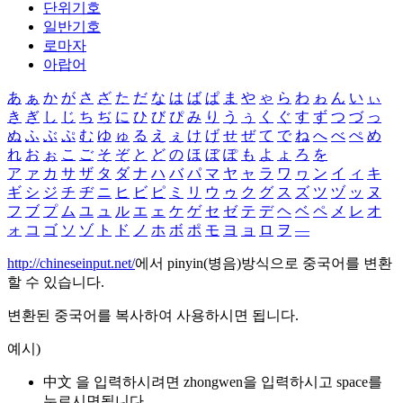
단위기호
일반기호
로마자
아랍어
あ
ぁ
か
が
さ
ざ
た
だ
な
は
ば
ぱ
ま
や
ゃ
ら
わ
ゎ
ん
い
ぃ
き
ぎ
し
じ
ち
ぢ
に
ひ
び
ぴ
み
り
う
ぅ
く
ぐ
す
ず
つ
づ
っ
ぬ
ふ
ぶ
ぷ
む
ゆ
ゅ
る
え
ぇ
け
げ
せ
ぜ
て
で
ね
へ
べ
ぺ
め
れ
お
ぉ
こ
ご
そ
ぞ
と
ど
の
ほ
ぼ
ぽ
も
よ
ょ
ろ
を
ア
ァ
カ
サ
ザ
タ
ダ
ナ
ハ
バ
パ
マ
ヤ
ャ
ラ
ワ
ヮ
ン
イ
ィ
キ
ギ
シ
ジ
チ
ヂ
ニ
ヒ
ビ
ピ
ミ
リ
ウ
ゥ
ク
グ
ス
ズ
ツ
ヅ
ッ
ヌ
フ
ブ
プ
ム
ユ
ュ
ル
エ
ェ
ケ
ゲ
セ
ゼ
テ
デ
ヘ
ベ
ペ
メ
レ
オ
ォ
コ
ゴ
ソ
ゾ
ト
ド
ノ
ホ
ボ
ポ
モ
ヨ
ョ
ロ
ヲ
―
http://chineseinput.net/
에서 pinyin(병음)방식으로 중국어를 변환
할 수 있습니다.
변환된 중국어를 복사하여 사용하시면 됩니다.
예시)
中文 을 입력하시려면
zhongwen
을 입력하시고 space를
누르시면됩니다.