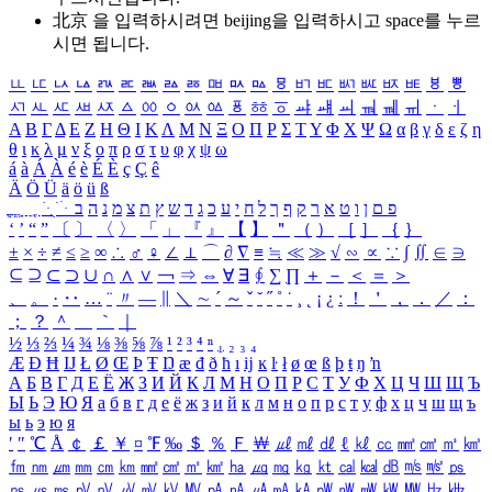
北京 을 입력하시려면
beijing
을 입력하시고 space를 누르
시면 됩니다.
ㅥ
ㅦ
ㅧ
ㅨ
ㅩ
ㅪ
ㅫ
ㅬ
ㅭ
ㅮ
ㅯ
ㅰ
ㅱ
ㅲ
ㅳ
ㅴ
ㅵ
ㅶ
ㅷ
ㅸ
ㅹ
ㅺ
ㅻ
ㅼ
ㅽ
ㅾ
ㅿ
ㆀ
ㆁ
ㆂ
ㆃ
ㆄ
ㆅ
ㆆ
ㆇ
ㆈ
ㆉ
ㆊ
ㆋ
ㆌ
ㆍ
ㆎ
Α
Β
Γ
Δ
Ε
Ζ
Η
Θ
Ι
Κ
Λ
Μ
Ν
Ξ
Ο
Π
Ρ
Σ
Τ
Υ
Φ
Χ
Ψ
Ω
α
β
γ
δ
ε
ζ
η
θ
ι
κ
λ
μ
ν
ξ
ο
π
ρ
σ
τ
υ
φ
χ
ψ
ω
á
à
Á
À
é
è
É
È
ç
Ç
ê
Ä
Ö
Ü
ä
ö
ü
ß
ְ
ֳ
ֲ
ֱ
ָ
ַ
ֵ
ֶ
ִ
ֹ
ּ
ֻ
ׂ
ׁ
ּ
ב
ה
נ
מ
צ
ת
ץ
ש
ד
ג
כ
ע
י
ח
ל
ך
ף
ק
ר
א
ט
ו
ן
ם
פ
‘
’
“
”
〔
〕
〈
〉
「
」
『
』
【
】
＂
（
）
［
］
｛
｝
±
×
÷
≠
≤
≥
∞
∴
♂
♀
∠
⊥
⌒
∂
∇
≡
≒
≪
≫
√
∽
∝
∵
∫
∬
∈
∋
⊆
⊇
⊂
⊃
∪
∩
∧
∨
￢
⇒
⇔
∀
∃
∮
∑
∏
＋
－
＜
＝
＞
、
。
·
‥
…
¨
〃
―
∥
＼
∼
´
～
ˇ
˘
˝
˚
˙
¸
˛
¡
¿
ː
！
＇
，
．
／
：
；
？
＾
＿
｀
｜
½
⅓
⅔
¼
¾
⅛
⅜
⅝
⅞
¹
²
³
⁴
ⁿ
₁
₂
₃
₄
Æ
Ð
Ħ
Ĳ
Ł
Ø
Œ
Þ
Ŧ
Ŋ
æ
đ
ð
ħ
ı
ĳ
ĸ
ŀ
ł
ø
œ
ß
þ
ŧ
ŋ
ŉ
А
Б
В
Г
Д
Е
Ё
Ж
З
И
Й
К
Л
М
Н
О
П
Р
С
Т
У
Ф
Х
Ц
Ч
Ш
Щ
Ъ
Ы
Ь
Э
Ю
Я
а
б
в
г
д
е
ё
ж
з
и
й
к
л
м
н
о
п
р
с
т
у
ф
х
ц
ч
ш
щ
ъ
ы
ь
э
ю
я
′
″
℃
Å
￠
￡
￥
¤
℉
‰
＄
％
Ｆ
￦
㎕
㎖
㎗
ℓ
㎘
㏄
㎣
㎤
㎥
㎦
㎙
㎚
㎛
㎜
㎝
㎞
㎟
㎠
㎡
㎢
㏊
㎍
㎎
㎏
㏏
㎈
㎉
㏈
㎧
㎨
㎰
㎱
㎲
㎳
㎴
㎵
㎶
㎷
㎸
㎹
㎀
㎁
㎂
㎃
㎄
㎺
㎻
㎽
㎾
㎿
㎐
㎑