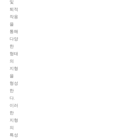
및
퇴적
작용
을
통해
다양
한
형태
의
지형
을
형성
한
다.
이러
한
지형
의
특성