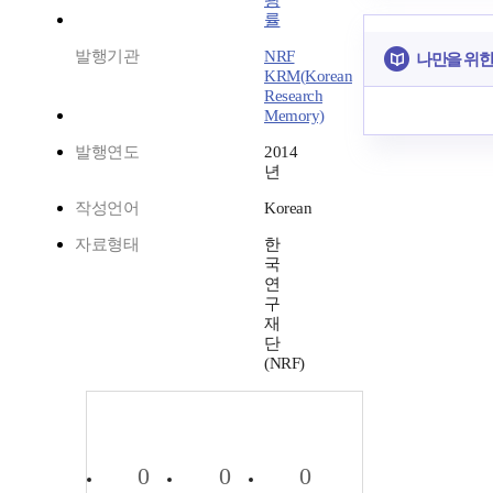
광
률
발행기관
NRF
나만을 위한
KRM(Korean
Research
Memory)
발행연도
2014
년
작성언어
Korean
자료형태
한
국
연
구
재
단
(NRF)
0
0
0