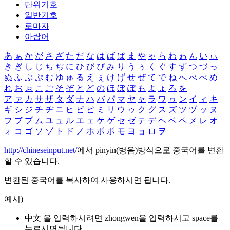
단위기호
일반기호
로마자
아랍어
あ
ぁ
か
が
さ
ざ
た
だ
な
は
ば
ぱ
ま
や
ゃ
ら
わ
ゎ
ん
い
ぃ
き
ぎ
し
じ
ち
ぢ
に
ひ
び
ぴ
み
り
う
ぅ
く
ぐ
す
ず
つ
づ
っ
ぬ
ふ
ぶ
ぷ
む
ゆ
ゅ
る
え
ぇ
け
げ
せ
ぜ
て
で
ね
へ
べ
ぺ
め
れ
お
ぉ
こ
ご
そ
ぞ
と
ど
の
ほ
ぼ
ぽ
も
よ
ょ
ろ
を
ア
ァ
カ
サ
ザ
タ
ダ
ナ
ハ
バ
パ
マ
ヤ
ャ
ラ
ワ
ヮ
ン
イ
ィ
キ
ギ
シ
ジ
チ
ヂ
ニ
ヒ
ビ
ピ
ミ
リ
ウ
ゥ
ク
グ
ス
ズ
ツ
ヅ
ッ
ヌ
フ
ブ
プ
ム
ユ
ュ
ル
エ
ェ
ケ
ゲ
セ
ゼ
テ
デ
ヘ
ベ
ペ
メ
レ
オ
ォ
コ
ゴ
ソ
ゾ
ト
ド
ノ
ホ
ボ
ポ
モ
ヨ
ョ
ロ
ヲ
―
http://chineseinput.net/
에서 pinyin(병음)방식으로 중국어를 변환
할 수 있습니다.
변환된 중국어를 복사하여 사용하시면 됩니다.
예시)
中文 을 입력하시려면
zhongwen
을 입력하시고 space를
누르시면됩니다.