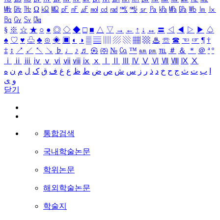
㎒
㎓
㎔
Ω
㏀
㏁
㎊
㎋
㎌
㏖
㏅
㎭
㎮
㎯
㏛
㎩
㎪
㎫
㎬
㏝
㏐
㏓
㏃
㏉
㏜
㏆
§
※
☆
★
○
●
◎
◇
◆
□
■
△
▽
→
←
↑
↓
↔
〓
◁
◀
▷
▶
♤
♠
♡
♥
♧
♣
⊙
◈
▣
◐
◑
▒
▤
▥
▨
▧
▦
▩
♨
☏
☎
☜
☞
¶
†
‡
↕
↗
↙
↖
↘
♭
♩
♪
♬
㉿
㈜
№
㏇
™
㏂
㏘
℡
＃
＆
＊
＠
ª
º
ⅰ
ⅱ
ⅲ
ⅳ
ⅴ
ⅵ
ⅶ
ⅷ
ⅸ
ⅹ
Ⅰ
Ⅱ
Ⅲ
Ⅳ
Ⅴ
Ⅵ
Ⅶ
Ⅷ
Ⅸ
Ⅹ
ا
ب
ت
ث
ج
ح
خ
د
ذ
ر
ز
س
ش
ص
ض
ط
ظ
ع
غ
ف
ق
ک
ل
م
ن
ه
و
ی
닫기
통합검색
국내학술논문
학위논문
해외학술논문
학술지