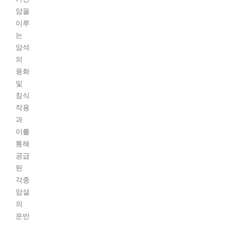
암을
이루
는
암석
의
풍화
및
침식
작용
과
이를
통해
공급
된
각종
암설
의
운반