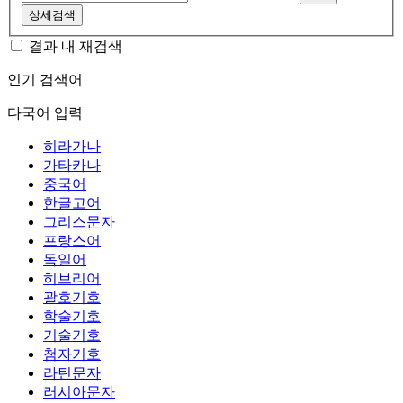
상세검색
결과 내 재검색
인기 검색어
다국어 입력
히라가나
가타카나
중국어
한글고어
그리스문자
프랑스어
독일어
히브리어
괄호기호
학술기호
기술기호
첨자기호
라틴문자
러시아문자