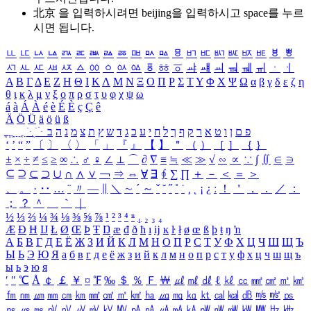
北京 을 입력하시려면
beijing
을 입력하시고 space를 누르
시면 됩니다.
ㅥ
ㅦ
ㅧ
ㅨ
ㅩ
ㅪ
ㅫ
ㅬ
ㅭ
ㅮ
ㅯ
ㅰ
ㅱ
ㅲ
ㅳ
ㅴ
ㅵ
ㅶ
ㅷ
ㅸ
ㅹ
ㅺ
ㅻ
ㅼ
ㅽ
ㅾ
ㅿ
ㆀ
ㆁ
ㆂ
ㆃ
ㆄ
ㆅ
ㆆ
ㆇ
ㆈ
ㆉ
ㆊ
ㆋ
ㆌ
ㆍ
ㆎ
Α
Β
Γ
Δ
Ε
Ζ
Η
Θ
Ι
Κ
Λ
Μ
Ν
Ξ
Ο
Π
Ρ
Σ
Τ
Υ
Φ
Χ
Ψ
Ω
α
β
γ
δ
ε
ζ
η
θ
ι
κ
λ
μ
ν
ξ
ο
π
ρ
σ
τ
υ
φ
χ
ψ
ω
á
à
Á
À
é
è
É
È
ç
Ç
ê
Ä
Ö
Ü
ä
ö
ü
ß
ְ
ֳ
ֲ
ֱ
ָ
ַ
ֵ
ֶ
ִ
ֹ
ּ
ֻ
ׂ
ׁ
ּ
ב
ה
נ
מ
צ
ת
ץ
ש
ד
ג
כ
ע
י
ח
ל
ך
ף
ק
ר
א
ט
ו
ן
ם
פ
‘
’
“
”
〔
〕
〈
〉
「
」
『
』
【
】
＂
（
）
［
］
｛
｝
±
×
÷
≠
≤
≥
∞
∴
♂
♀
∠
⊥
⌒
∂
∇
≡
≒
≪
≫
√
∽
∝
∵
∫
∬
∈
∋
⊆
⊇
⊂
⊃
∪
∩
∧
∨
￢
⇒
⇔
∀
∃
∮
∑
∏
＋
－
＜
＝
＞
、
。
·
‥
…
¨
〃
―
∥
＼
∼
´
～
ˇ
˘
˝
˚
˙
¸
˛
¡
¿
ː
！
＇
，
．
／
：
；
？
＾
＿
｀
｜
½
⅓
⅔
¼
¾
⅛
⅜
⅝
⅞
¹
²
³
⁴
ⁿ
₁
₂
₃
₄
Æ
Ð
Ħ
Ĳ
Ł
Ø
Œ
Þ
Ŧ
Ŋ
æ
đ
ð
ħ
ı
ĳ
ĸ
ŀ
ł
ø
œ
ß
þ
ŧ
ŋ
ŉ
А
Б
В
Г
Д
Е
Ё
Ж
З
И
Й
К
Л
М
Н
О
П
Р
С
Т
У
Ф
Х
Ц
Ч
Ш
Щ
Ъ
Ы
Ь
Э
Ю
Я
а
б
в
г
д
е
ё
ж
з
и
й
к
л
м
н
о
п
р
с
т
у
ф
х
ц
ч
ш
щ
ъ
ы
ь
э
ю
я
′
″
℃
Å
￠
￡
￥
¤
℉
‰
＄
％
Ｆ
￦
㎕
㎖
㎗
ℓ
㎘
㏄
㎣
㎤
㎥
㎦
㎙
㎚
㎛
㎜
㎝
㎞
㎟
㎠
㎡
㎢
㏊
㎍
㎎
㎏
㏏
㎈
㎉
㏈
㎧
㎨
㎰
㎱
㎲
㎳
㎴
㎵
㎶
㎷
㎸
㎹
㎀
㎁
㎂
㎃
㎄
㎺
㎻
㎽
㎾
㎿
㎐
㎑