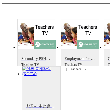
Secondary PSHE: Self-Employment
Employment for NQTs
Teachers TV
Teachers TV
T
Teachers TV
Teachers TV
항공사 취업을 위한 미래 항공 운송 산업의 이해[Understanding the Future Air Transport Industry for Airline Employment]