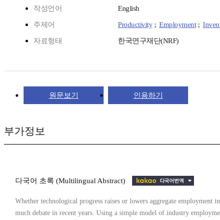
작성언어
English
주제어
Productivity
;
Employment
;
Inven
자료형태
한국연구재단(NRF)
원문보기
인용하기
부가정보
다국어 초록 (Multilingual Abstract)
Whether technological progress raises or lowers aggregate employment in 
much debate in recent years. Using a simple model of industry employmen