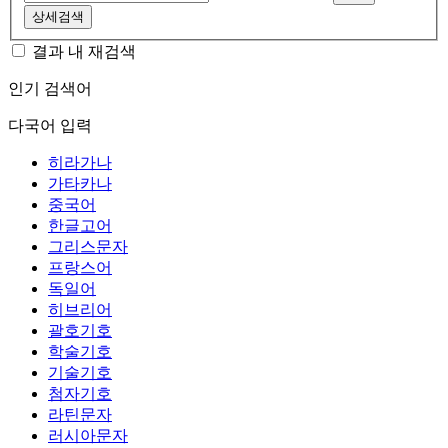
상세검색
결과 내 재검색
인기 검색어
다국어 입력
히라가나
가타카나
중국어
한글고어
그리스문자
프랑스어
독일어
히브리어
괄호기호
학술기호
기술기호
첨자기호
라틴문자
러시아문자