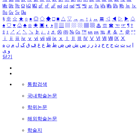
㎒
㎓
㎔
Ω
㏀
㏁
㎊
㎋
㎌
㏖
㏅
㎭
㎮
㎯
㏛
㎩
㎪
㎫
㎬
㏝
㏐
㏓
㏃
㏉
㏜
㏆
§
※
☆
★
○
●
◎
◇
◆
□
■
△
▽
→
←
↑
↓
↔
〓
◁
◀
▷
▶
♤
♠
♡
♥
♧
♣
⊙
◈
▣
◐
◑
▒
▤
▥
▨
▧
▦
▩
♨
☏
☎
☜
☞
¶
†
‡
↕
↗
↙
↖
↘
♭
♩
♪
♬
㉿
㈜
№
㏇
™
㏂
㏘
℡
＃
＆
＊
＠
ª
º
ⅰ
ⅱ
ⅲ
ⅳ
ⅴ
ⅵ
ⅶ
ⅷ
ⅸ
ⅹ
Ⅰ
Ⅱ
Ⅲ
Ⅳ
Ⅴ
Ⅵ
Ⅶ
Ⅷ
Ⅸ
Ⅹ
ا
ب
ت
ث
ج
ح
خ
د
ذ
ر
ز
س
ش
ص
ض
ط
ظ
ع
غ
ف
ق
ک
ل
م
ن
ه
و
ی
닫기
통합검색
국내학술논문
학위논문
해외학술논문
학술지