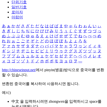
단위기호
일반기호
로마자
아랍어
あ
ぁ
か
が
さ
ざ
た
だ
な
は
ば
ぱ
ま
や
ゃ
ら
わ
ゎ
ん
い
ぃ
き
ぎ
し
じ
ち
ぢ
に
ひ
び
ぴ
み
り
う
ぅ
く
ぐ
す
ず
つ
づ
っ
ぬ
ふ
ぶ
ぷ
む
ゆ
ゅ
る
え
ぇ
け
げ
せ
ぜ
て
で
ね
へ
べ
ぺ
め
れ
お
ぉ
こ
ご
そ
ぞ
と
ど
の
ほ
ぼ
ぽ
も
よ
ょ
ろ
を
ア
ァ
カ
サ
ザ
タ
ダ
ナ
ハ
バ
パ
マ
ヤ
ャ
ラ
ワ
ヮ
ン
イ
ィ
キ
ギ
シ
ジ
チ
ヂ
ニ
ヒ
ビ
ピ
ミ
リ
ウ
ゥ
ク
グ
ス
ズ
ツ
ヅ
ッ
ヌ
フ
ブ
プ
ム
ユ
ュ
ル
エ
ェ
ケ
ゲ
セ
ゼ
テ
デ
ヘ
ベ
ペ
メ
レ
オ
ォ
コ
ゴ
ソ
ゾ
ト
ド
ノ
ホ
ボ
ポ
モ
ヨ
ョ
ロ
ヲ
―
http://chineseinput.net/
에서 pinyin(병음)방식으로 중국어를 변환
할 수 있습니다.
변환된 중국어를 복사하여 사용하시면 됩니다.
예시)
中文 을 입력하시려면
zhongwen
을 입력하시고 space를
누르시면됩니다.