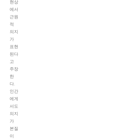
현상
에서
근원
적
의지
가
표현
된다
고
주장
한
다.
인간
에게
서도
의지
가
본질
이