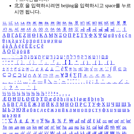
北京 을 입력하시려면
beijing
을 입력하시고 space를 누르
시면 됩니다.
ㅥ
ㅦ
ㅧ
ㅨ
ㅩ
ㅪ
ㅫ
ㅬ
ㅭ
ㅮ
ㅯ
ㅰ
ㅱ
ㅲ
ㅳ
ㅴ
ㅵ
ㅶ
ㅷ
ㅸ
ㅹ
ㅺ
ㅻ
ㅼ
ㅽ
ㅾ
ㅿ
ㆀ
ㆁ
ㆂ
ㆃ
ㆄ
ㆅ
ㆆ
ㆇ
ㆈ
ㆉ
ㆊ
ㆋ
ㆌ
ㆍ
ㆎ
Α
Β
Γ
Δ
Ε
Ζ
Η
Θ
Ι
Κ
Λ
Μ
Ν
Ξ
Ο
Π
Ρ
Σ
Τ
Υ
Φ
Χ
Ψ
Ω
α
β
γ
δ
ε
ζ
η
θ
ι
κ
λ
μ
ν
ξ
ο
π
ρ
σ
τ
υ
φ
χ
ψ
ω
á
à
Á
À
é
è
É
È
ç
Ç
ê
Ä
Ö
Ü
ä
ö
ü
ß
ְ
ֳ
ֲ
ֱ
ָ
ַ
ֵ
ֶ
ִ
ֹ
ּ
ֻ
ׂ
ׁ
ּ
ב
ה
נ
מ
צ
ת
ץ
ש
ד
ג
כ
ע
י
ח
ל
ך
ף
ק
ר
א
ט
ו
ן
ם
פ
‘
’
“
”
〔
〕
〈
〉
「
」
『
』
【
】
＂
（
）
［
］
｛
｝
±
×
÷
≠
≤
≥
∞
∴
♂
♀
∠
⊥
⌒
∂
∇
≡
≒
≪
≫
√
∽
∝
∵
∫
∬
∈
∋
⊆
⊇
⊂
⊃
∪
∩
∧
∨
￢
⇒
⇔
∀
∃
∮
∑
∏
＋
－
＜
＝
＞
、
。
·
‥
…
¨
〃
―
∥
＼
∼
´
～
ˇ
˘
˝
˚
˙
¸
˛
¡
¿
ː
！
＇
，
．
／
：
；
？
＾
＿
｀
｜
½
⅓
⅔
¼
¾
⅛
⅜
⅝
⅞
¹
²
³
⁴
ⁿ
₁
₂
₃
₄
Æ
Ð
Ħ
Ĳ
Ł
Ø
Œ
Þ
Ŧ
Ŋ
æ
đ
ð
ħ
ı
ĳ
ĸ
ŀ
ł
ø
œ
ß
þ
ŧ
ŋ
ŉ
А
Б
В
Г
Д
Е
Ё
Ж
З
И
Й
К
Л
М
Н
О
П
Р
С
Т
У
Ф
Х
Ц
Ч
Ш
Щ
Ъ
Ы
Ь
Э
Ю
Я
а
б
в
г
д
е
ё
ж
з
и
й
к
л
м
н
о
п
р
с
т
у
ф
х
ц
ч
ш
щ
ъ
ы
ь
э
ю
я
′
″
℃
Å
￠
￡
￥
¤
℉
‰
＄
％
Ｆ
￦
㎕
㎖
㎗
ℓ
㎘
㏄
㎣
㎤
㎥
㎦
㎙
㎚
㎛
㎜
㎝
㎞
㎟
㎠
㎡
㎢
㏊
㎍
㎎
㎏
㏏
㎈
㎉
㏈
㎧
㎨
㎰
㎱
㎲
㎳
㎴
㎵
㎶
㎷
㎸
㎹
㎀
㎁
㎂
㎃
㎄
㎺
㎻
㎽
㎾
㎿
㎐
㎑