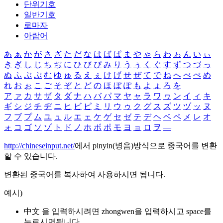
단위기호
일반기호
로마자
아랍어
あ
ぁ
か
が
さ
ざ
た
だ
な
は
ば
ぱ
ま
や
ゃ
ら
わ
ゎ
ん
い
ぃ
き
ぎ
し
じ
ち
ぢ
に
ひ
び
ぴ
み
り
う
ぅ
く
ぐ
す
ず
つ
づ
っ
ぬ
ふ
ぶ
ぷ
む
ゆ
ゅ
る
え
ぇ
け
げ
せ
ぜ
て
で
ね
へ
べ
ぺ
め
れ
お
ぉ
こ
ご
そ
ぞ
と
ど
の
ほ
ぼ
ぽ
も
よ
ょ
ろ
を
ア
ァ
カ
サ
ザ
タ
ダ
ナ
ハ
バ
パ
マ
ヤ
ャ
ラ
ワ
ヮ
ン
イ
ィ
キ
ギ
シ
ジ
チ
ヂ
ニ
ヒ
ビ
ピ
ミ
リ
ウ
ゥ
ク
グ
ス
ズ
ツ
ヅ
ッ
ヌ
フ
ブ
プ
ム
ユ
ュ
ル
エ
ェ
ケ
ゲ
セ
ゼ
テ
デ
ヘ
ベ
ペ
メ
レ
オ
ォ
コ
ゴ
ソ
ゾ
ト
ド
ノ
ホ
ボ
ポ
モ
ヨ
ョ
ロ
ヲ
―
http://chineseinput.net/
에서 pinyin(병음)방식으로 중국어를 변환
할 수 있습니다.
변환된 중국어를 복사하여 사용하시면 됩니다.
예시)
中文 을 입력하시려면
zhongwen
을 입력하시고 space를
누르시면됩니다.