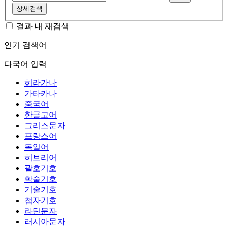
상세검색
결과 내 재검색
인기 검색어
다국어 입력
히라가나
가타카나
중국어
한글고어
그리스문자
프랑스어
독일어
히브리어
괄호기호
학술기호
기술기호
첨자기호
라틴문자
러시아문자