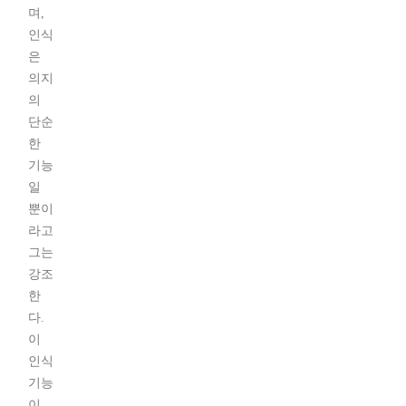
며,
인식
은
의지
의
단순
한
기능
일
뿐이
라고
그는
강조
한
다.
이
인식
기능
이