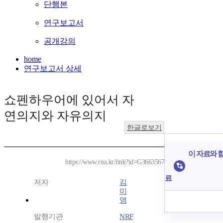
단행본
연구보고서
공개강의
home
연구보고서 상세
쇼펜하우어에 있어서 자
연의지와 자유의지
한글로보기
이 자료와 함
https://www.riss.kr/link?id=G3663567
료
저자
김
미
영
발행기관
NRF