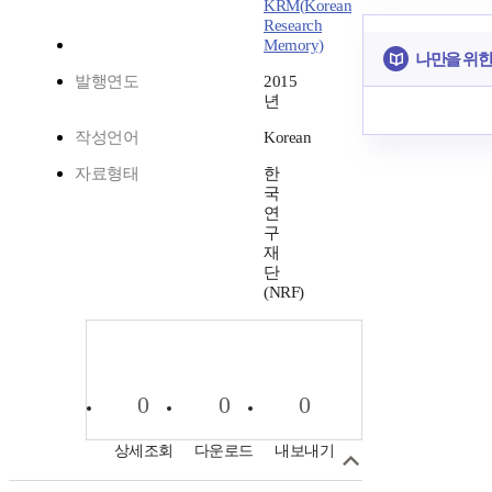
KRM(Korean
Research
Memory)
나만을 위한
발행연도
2015
년
작성언어
Korean
자료형태
한
국
연
구
재
단
(NRF)
0
0
0
상세조회
다운로드
내보내기