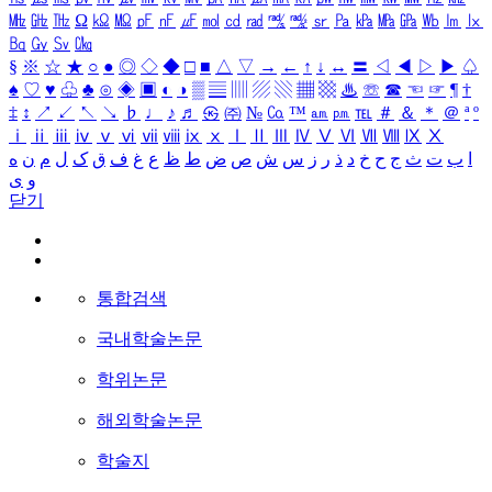
㎒
㎓
㎔
Ω
㏀
㏁
㎊
㎋
㎌
㏖
㏅
㎭
㎮
㎯
㏛
㎩
㎪
㎫
㎬
㏝
㏐
㏓
㏃
㏉
㏜
㏆
§
※
☆
★
○
●
◎
◇
◆
□
■
△
▽
→
←
↑
↓
↔
〓
◁
◀
▷
▶
♤
♠
♡
♥
♧
♣
⊙
◈
▣
◐
◑
▒
▤
▥
▨
▧
▦
▩
♨
☏
☎
☜
☞
¶
†
‡
↕
↗
↙
↖
↘
♭
♩
♪
♬
㉿
㈜
№
㏇
™
㏂
㏘
℡
＃
＆
＊
＠
ª
º
ⅰ
ⅱ
ⅲ
ⅳ
ⅴ
ⅵ
ⅶ
ⅷ
ⅸ
ⅹ
Ⅰ
Ⅱ
Ⅲ
Ⅳ
Ⅴ
Ⅵ
Ⅶ
Ⅷ
Ⅸ
Ⅹ
ا
ب
ت
ث
ج
ح
خ
د
ذ
ر
ز
س
ش
ص
ض
ط
ظ
ع
غ
ف
ق
ک
ل
م
ن
ه
و
ی
닫기
통합검색
국내학술논문
학위논문
해외학술논문
학술지