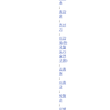
추
;
최강
윤
;
천선
기
;
이강
욱(한
국철
도기
술연
구원)
;
김종
현
;
이중
규
;
박형
순
;
이병