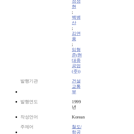
정성
현
;
백병
산
;
김연
풍
;
임형
준(현
대중
공업
(주))
발행기관
건설
교통
부
발행연도
1999
년
작성언어
Korean
주제어
철도/
항공