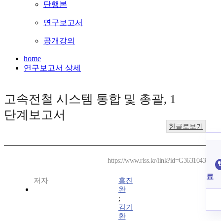
단행본
연구보고서
공개강의
home
연구보고서 상세
고속전철 시스템 통합 및 총괄, 1
단계보고서
한글로보기
https://www.riss.kr/link?id=G3631043
료
저자
홍진
완
;
김기
환