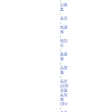
;
신동
호
;
송진
;
박광
복
;
박만
수
;
최종
묵
;
김현
철
;
김진
선(한
국철
도차
량
(주))
;