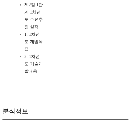
제2절 1단
계 1차년
도 주요추
진 실적
1. 1차년
도 개발목
표
2. 1차년
도 기술개
발내용
분석정보