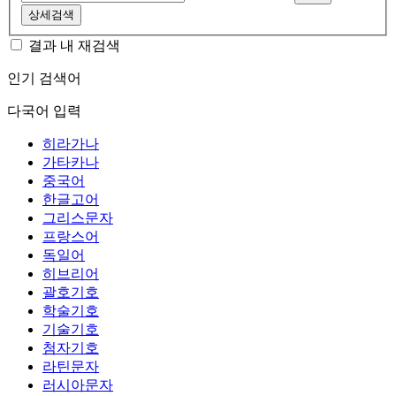
상세검색
결과 내 재검색
인기 검색어
다국어 입력
히라가나
가타카나
중국어
한글고어
그리스문자
프랑스어
독일어
히브리어
괄호기호
학술기호
기술기호
첨자기호
라틴문자
러시아문자