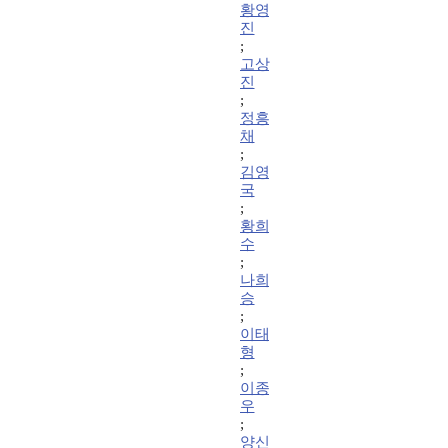
황영
진
;
고상
진
;
정흥
채
;
김영
국
;
황희
수
;
나희
승
;
이태
형
;
이종
우
;
양신