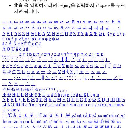
北京 을 입력하시려면
beijing
을 입력하시고 space를 누르
시면 됩니다.
ㅥ
ㅦ
ㅧ
ㅨ
ㅩ
ㅪ
ㅫ
ㅬ
ㅭ
ㅮ
ㅯ
ㅰ
ㅱ
ㅲ
ㅳ
ㅴ
ㅵ
ㅶ
ㅷ
ㅸ
ㅹ
ㅺ
ㅻ
ㅼ
ㅽ
ㅾ
ㅿ
ㆀ
ㆁ
ㆂ
ㆃ
ㆄ
ㆅ
ㆆ
ㆇ
ㆈ
ㆉ
ㆊ
ㆋ
ㆌ
ㆍ
ㆎ
Α
Β
Γ
Δ
Ε
Ζ
Η
Θ
Ι
Κ
Λ
Μ
Ν
Ξ
Ο
Π
Ρ
Σ
Τ
Υ
Φ
Χ
Ψ
Ω
α
β
γ
δ
ε
ζ
η
θ
ι
κ
λ
μ
ν
ξ
ο
π
ρ
σ
τ
υ
φ
χ
ψ
ω
á
à
Á
À
é
è
É
È
ç
Ç
ê
Ä
Ö
Ü
ä
ö
ü
ß
ְ
ֳ
ֲ
ֱ
ָ
ַ
ֵ
ֶ
ִ
ֹ
ּ
ֻ
ׂ
ׁ
ּ
ב
ה
נ
מ
צ
ת
ץ
ש
ד
ג
כ
ע
י
ח
ל
ך
ף
ק
ר
א
ט
ו
ן
ם
פ
‘
’
“
”
〔
〕
〈
〉
「
」
『
』
【
】
＂
（
）
［
］
｛
｝
±
×
÷
≠
≤
≥
∞
∴
♂
♀
∠
⊥
⌒
∂
∇
≡
≒
≪
≫
√
∽
∝
∵
∫
∬
∈
∋
⊆
⊇
⊂
⊃
∪
∩
∧
∨
￢
⇒
⇔
∀
∃
∮
∑
∏
＋
－
＜
＝
＞
、
。
·
‥
…
¨
〃
―
∥
＼
∼
´
～
ˇ
˘
˝
˚
˙
¸
˛
¡
¿
ː
！
＇
，
．
／
：
；
？
＾
＿
｀
｜
½
⅓
⅔
¼
¾
⅛
⅜
⅝
⅞
¹
²
³
⁴
ⁿ
₁
₂
₃
₄
Æ
Ð
Ħ
Ĳ
Ł
Ø
Œ
Þ
Ŧ
Ŋ
æ
đ
ð
ħ
ı
ĳ
ĸ
ŀ
ł
ø
œ
ß
þ
ŧ
ŋ
ŉ
А
Б
В
Г
Д
Е
Ё
Ж
З
И
Й
К
Л
М
Н
О
П
Р
С
Т
У
Ф
Х
Ц
Ч
Ш
Щ
Ъ
Ы
Ь
Э
Ю
Я
а
б
в
г
д
е
ё
ж
з
и
й
к
л
м
н
о
п
р
с
т
у
ф
х
ц
ч
ш
щ
ъ
ы
ь
э
ю
я
′
″
℃
Å
￠
￡
￥
¤
℉
‰
＄
％
Ｆ
￦
㎕
㎖
㎗
ℓ
㎘
㏄
㎣
㎤
㎥
㎦
㎙
㎚
㎛
㎜
㎝
㎞
㎟
㎠
㎡
㎢
㏊
㎍
㎎
㎏
㏏
㎈
㎉
㏈
㎧
㎨
㎰
㎱
㎲
㎳
㎴
㎵
㎶
㎷
㎸
㎹
㎀
㎁
㎂
㎃
㎄
㎺
㎻
㎽
㎾
㎿
㎐
㎑