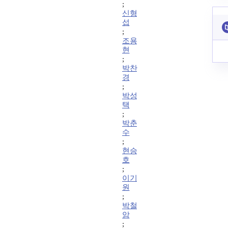
;
신형
섭
;
조용
현
;
박찬
경
;
박성
택
;
박춘
수
;
현승
호
;
이기
원
;
박철
암
;