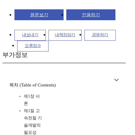
원문보기
인용하기
내보내기
내책장담기
공유하기
오류접수
부가정보
목차 (Table of Contents)
제1장 서
론
제1절 고
속전철 기
술개발의
필요성