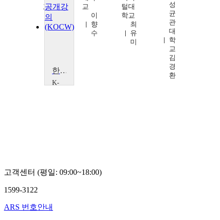
성
교
교
털대
균
박
이
학교
관
관
향
최
대
후
수
유
학
미
교
김
경
한국창업정책 60년사와 우수 기업 사례
환
K-
MOOC
성
균
관
대
학
교
김
경
환
고객센터 (평일: 09:00~18:00)
1599-3122
ARS 번호안내