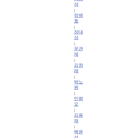
석
;
정병
호
;
장대
성
;
우관
제
;
김창
래
;
박노
원
;
민평
오
;
김용
재
;
백윤
성