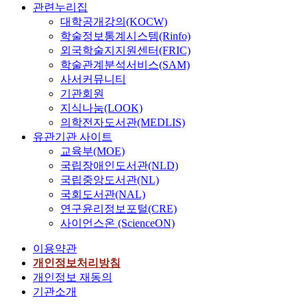
관련누리집
대학공개강의(KOCW)
학술정보통계시스템(Rinfo)
외국학술지지원센터(FRIC)
학술관계분석서비스(SAM)
사서커뮤니티
기관회원
지식나눔(LOOK)
의학전자도서관(MEDLIS)
유관기관 사이트
교육부(MOE)
국립장애인도서관(NLD)
국립중앙도서관(NL)
국회도서관(NAL)
연구윤리정보포털(CRE)
사이언스온 (ScienceON)
이용약관
개인정보처리방침
개인정보 재동의
기관소개