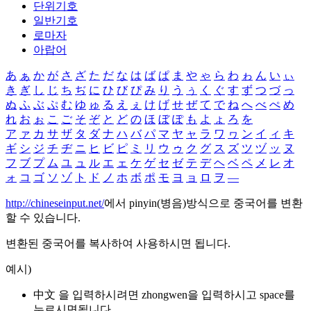
단위기호
일반기호
로마자
아랍어
あ
ぁ
か
が
さ
ざ
た
だ
な
は
ば
ぱ
ま
や
ゃ
ら
わ
ゎ
ん
い
ぃ
き
ぎ
し
じ
ち
ぢ
に
ひ
び
ぴ
み
り
う
ぅ
く
ぐ
す
ず
つ
づ
っ
ぬ
ふ
ぶ
ぷ
む
ゆ
ゅ
る
え
ぇ
け
げ
せ
ぜ
て
で
ね
へ
べ
ぺ
め
れ
お
ぉ
こ
ご
そ
ぞ
と
ど
の
ほ
ぼ
ぽ
も
よ
ょ
ろ
を
ア
ァ
カ
サ
ザ
タ
ダ
ナ
ハ
バ
パ
マ
ヤ
ャ
ラ
ワ
ヮ
ン
イ
ィ
キ
ギ
シ
ジ
チ
ヂ
ニ
ヒ
ビ
ピ
ミ
リ
ウ
ゥ
ク
グ
ス
ズ
ツ
ヅ
ッ
ヌ
フ
ブ
プ
ム
ユ
ュ
ル
エ
ェ
ケ
ゲ
セ
ゼ
テ
デ
ヘ
ベ
ペ
メ
レ
オ
ォ
コ
ゴ
ソ
ゾ
ト
ド
ノ
ホ
ボ
ポ
モ
ヨ
ョ
ロ
ヲ
―
http://chineseinput.net/
에서 pinyin(병음)방식으로 중국어를 변환
할 수 있습니다.
변환된 중국어를 복사하여 사용하시면 됩니다.
예시)
中文 을 입력하시려면
zhongwen
을 입력하시고 space를
누르시면됩니다.