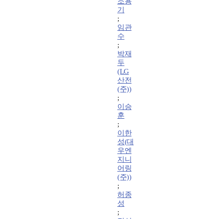
조용
기
;
임관
수
;
박재
두
(LG
산전
(주))
;
이승
훈
;
이한
성(대
우엔
지니
어링
(주))
;
허종
성
;