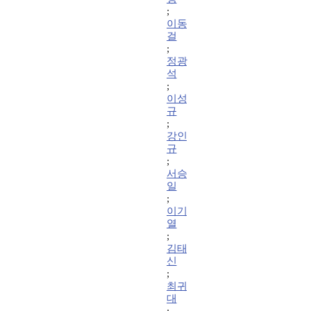
;
이동
걸
;
정광
석
;
이성
규
;
강인
규
;
서승
일
;
이기
열
;
김태
신
;
최귀
대