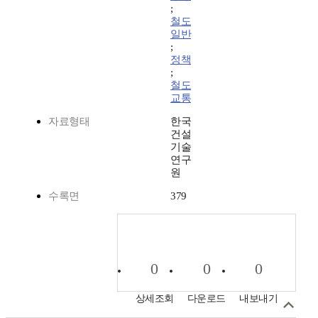
;
철도
일반
;
정책
;
철도
교통
자료형태
한국
건설
기술
연구
원
수록면
379
0
0
0
상세조회
다운로드
내보내기