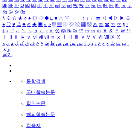
㎒
㎓
㎔
Ω
㏀
㏁
㎊
㎋
㎌
㏖
㏅
㎭
㎮
㎯
㏛
㎩
㎪
㎫
㎬
㏝
㏐
㏓
㏃
㏉
㏜
㏆
§
※
☆
★
○
●
◎
◇
◆
□
■
△
▽
→
←
↑
↓
↔
〓
◁
◀
▷
▶
♤
♠
♡
♥
♧
♣
⊙
◈
▣
◐
◑
▒
▤
▥
▨
▧
▦
▩
♨
☏
☎
☜
☞
¶
†
‡
↕
↗
↙
↖
↘
♭
♩
♪
♬
㉿
㈜
№
㏇
™
㏂
㏘
℡
＃
＆
＊
＠
ª
º
ⅰ
ⅱ
ⅲ
ⅳ
ⅴ
ⅵ
ⅶ
ⅷ
ⅸ
ⅹ
Ⅰ
Ⅱ
Ⅲ
Ⅳ
Ⅴ
Ⅵ
Ⅶ
Ⅷ
Ⅸ
Ⅹ
ا
ب
ت
ث
ج
ح
خ
د
ذ
ر
ز
س
ش
ص
ض
ط
ظ
ع
غ
ف
ق
ک
ل
م
ن
ه
و
ی
닫기
통합검색
국내학술논문
학위논문
해외학술논문
학술지