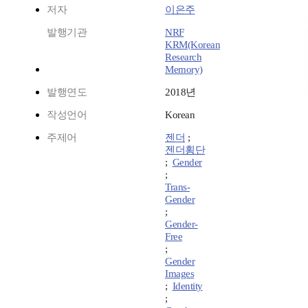
저자
이은주
발행기관
NRF
KRM(Korean
Research
Memory)
발행연도
2018년
작성언어
Korean
주제어
젠더
;
젠더횡단
;
Gender
;
Trans-
Gender
;
Gender-
Free
;
Gender
Images
;
Identity
;