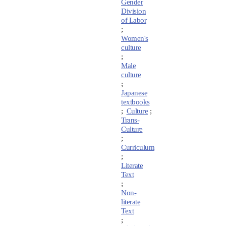
Gender
Division
of Labor
;
Women's
culture
;
Male
culture
;
Japanese
textbooks
;
Culture
;
Trans-
Culture
;
Curriculum
;
Literate
Text
;
Non-
literate
Text
;