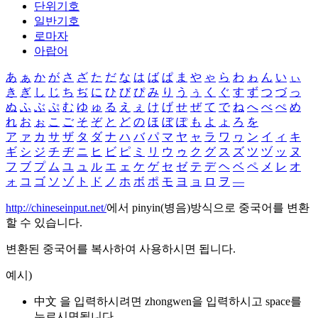
단위기호
일반기호
로마자
아랍어
あ
ぁ
か
が
さ
ざ
た
だ
な
は
ば
ぱ
ま
や
ゃ
ら
わ
ゎ
ん
い
ぃ
き
ぎ
し
じ
ち
ぢ
に
ひ
び
ぴ
み
り
う
ぅ
く
ぐ
す
ず
つ
づ
っ
ぬ
ふ
ぶ
ぷ
む
ゆ
ゅ
る
え
ぇ
け
げ
せ
ぜ
て
で
ね
へ
べ
ぺ
め
れ
お
ぉ
こ
ご
そ
ぞ
と
ど
の
ほ
ぼ
ぽ
も
よ
ょ
ろ
を
ア
ァ
カ
サ
ザ
タ
ダ
ナ
ハ
バ
パ
マ
ヤ
ャ
ラ
ワ
ヮ
ン
イ
ィ
キ
ギ
シ
ジ
チ
ヂ
ニ
ヒ
ビ
ピ
ミ
リ
ウ
ゥ
ク
グ
ス
ズ
ツ
ヅ
ッ
ヌ
フ
ブ
プ
ム
ユ
ュ
ル
エ
ェ
ケ
ゲ
セ
ゼ
テ
デ
ヘ
ベ
ペ
メ
レ
オ
ォ
コ
ゴ
ソ
ゾ
ト
ド
ノ
ホ
ボ
ポ
モ
ヨ
ョ
ロ
ヲ
―
http://chineseinput.net/
에서 pinyin(병음)방식으로 중국어를 변환
할 수 있습니다.
변환된 중국어를 복사하여 사용하시면 됩니다.
예시)
中文 을 입력하시려면
zhongwen
을 입력하시고 space를
누르시면됩니다.