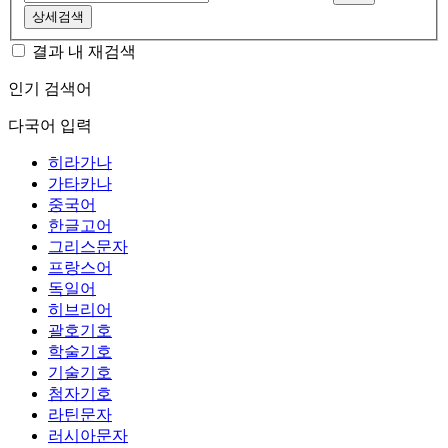
상세검색
결과 내 재검색
인기 검색어
다국어 입력
히라가나
가타카나
중국어
한글고어
그리스문자
프랑스어
독일어
히브리어
괄호기호
학술기호
기술기호
첨자기호
라틴문자
러시아문자