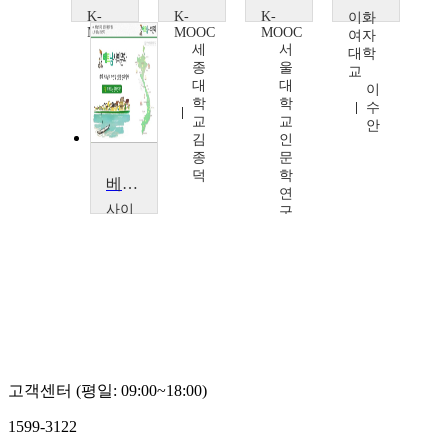
K-
K-
K-
이화
MOOC
MOOC
MOOC
여자
세
세
서
대학
종
종
울
교
대
대
대
이
학
학
학
수
교
교
교
안
김
김
인
종
종
문
덕
덕
학
베트남 사회문화
연
사이
구
버한
원
국외
한
국어
국
대학
어
교
문
장
학
준
연
영
구
소
고객센터 (평일: 09:00~18:00)
나
수
1599-3122
호