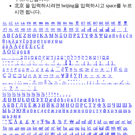
北京 을 입력하시려면
beijing
을 입력하시고 space를 누르
시면 됩니다.
ㅥ
ㅦ
ㅧ
ㅨ
ㅩ
ㅪ
ㅫ
ㅬ
ㅭ
ㅮ
ㅯ
ㅰ
ㅱ
ㅲ
ㅳ
ㅴ
ㅵ
ㅶ
ㅷ
ㅸ
ㅹ
ㅺ
ㅻ
ㅼ
ㅽ
ㅾ
ㅿ
ㆀ
ㆁ
ㆂ
ㆃ
ㆄ
ㆅ
ㆆ
ㆇ
ㆈ
ㆉ
ㆊ
ㆋ
ㆌ
ㆍ
ㆎ
Α
Β
Γ
Δ
Ε
Ζ
Η
Θ
Ι
Κ
Λ
Μ
Ν
Ξ
Ο
Π
Ρ
Σ
Τ
Υ
Φ
Χ
Ψ
Ω
α
β
γ
δ
ε
ζ
η
θ
ι
κ
λ
μ
ν
ξ
ο
π
ρ
σ
τ
υ
φ
χ
ψ
ω
á
à
Á
À
é
è
É
È
ç
Ç
ê
Ä
Ö
Ü
ä
ö
ü
ß
ְ
ֳ
ֲ
ֱ
ָ
ַ
ֵ
ֶ
ִ
ֹ
ּ
ֻ
ׂ
ׁ
ּ
ב
ה
נ
מ
צ
ת
ץ
ש
ד
ג
כ
ע
י
ח
ל
ך
ף
ק
ר
א
ט
ו
ן
ם
פ
‘
’
“
”
〔
〕
〈
〉
「
」
『
』
【
】
＂
（
）
［
］
｛
｝
±
×
÷
≠
≤
≥
∞
∴
♂
♀
∠
⊥
⌒
∂
∇
≡
≒
≪
≫
√
∽
∝
∵
∫
∬
∈
∋
⊆
⊇
⊂
⊃
∪
∩
∧
∨
￢
⇒
⇔
∀
∃
∮
∑
∏
＋
－
＜
＝
＞
、
。
·
‥
…
¨
〃
―
∥
＼
∼
´
～
ˇ
˘
˝
˚
˙
¸
˛
¡
¿
ː
！
＇
，
．
／
：
；
？
＾
＿
｀
｜
½
⅓
⅔
¼
¾
⅛
⅜
⅝
⅞
¹
²
³
⁴
ⁿ
₁
₂
₃
₄
Æ
Ð
Ħ
Ĳ
Ł
Ø
Œ
Þ
Ŧ
Ŋ
æ
đ
ð
ħ
ı
ĳ
ĸ
ŀ
ł
ø
œ
ß
þ
ŧ
ŋ
ŉ
А
Б
В
Г
Д
Е
Ё
Ж
З
И
Й
К
Л
М
Н
О
П
Р
С
Т
У
Ф
Х
Ц
Ч
Ш
Щ
Ъ
Ы
Ь
Э
Ю
Я
а
б
в
г
д
е
ё
ж
з
и
й
к
л
м
н
о
п
р
с
т
у
ф
х
ц
ч
ш
щ
ъ
ы
ь
э
ю
я
′
″
℃
Å
￠
￡
￥
¤
℉
‰
＄
％
Ｆ
￦
㎕
㎖
㎗
ℓ
㎘
㏄
㎣
㎤
㎥
㎦
㎙
㎚
㎛
㎜
㎝
㎞
㎟
㎠
㎡
㎢
㏊
㎍
㎎
㎏
㏏
㎈
㎉
㏈
㎧
㎨
㎰
㎱
㎲
㎳
㎴
㎵
㎶
㎷
㎸
㎹
㎀
㎁
㎂
㎃
㎄
㎺
㎻
㎽
㎾
㎿
㎐
㎑