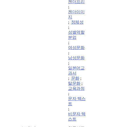
젠더프리
;
젠더이미
지
;
정체성
;
성별역할
분업
;
여성문화
;
남성문화
;
일본어교
과서
;
문화
;
탈문화
;
교육과정
;
문자 텍스
트
;
비문자 텍
스트