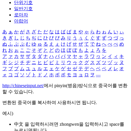
단위기호
일반기호
로마자
아랍어
あ
ぁ
か
が
さ
ざ
た
だ
な
は
ば
ぱ
ま
や
ゃ
ら
わ
ゎ
ん
い
ぃ
き
ぎ
し
じ
ち
ぢ
に
ひ
び
ぴ
み
り
う
ぅ
く
ぐ
す
ず
つ
づ
っ
ぬ
ふ
ぶ
ぷ
む
ゆ
ゅ
る
え
ぇ
け
げ
せ
ぜ
て
で
ね
へ
べ
ぺ
め
れ
お
ぉ
こ
ご
そ
ぞ
と
ど
の
ほ
ぼ
ぽ
も
よ
ょ
ろ
を
ア
ァ
カ
サ
ザ
タ
ダ
ナ
ハ
バ
パ
マ
ヤ
ャ
ラ
ワ
ヮ
ン
イ
ィ
キ
ギ
シ
ジ
チ
ヂ
ニ
ヒ
ビ
ピ
ミ
リ
ウ
ゥ
ク
グ
ス
ズ
ツ
ヅ
ッ
ヌ
フ
ブ
プ
ム
ユ
ュ
ル
エ
ェ
ケ
ゲ
セ
ゼ
テ
デ
ヘ
ベ
ペ
メ
レ
オ
ォ
コ
ゴ
ソ
ゾ
ト
ド
ノ
ホ
ボ
ポ
モ
ヨ
ョ
ロ
ヲ
―
http://chineseinput.net/
에서 pinyin(병음)방식으로 중국어를 변환
할 수 있습니다.
변환된 중국어를 복사하여 사용하시면 됩니다.
예시)
中文 을 입력하시려면
zhongwen
을 입력하시고 space를
누르시면됩니다.