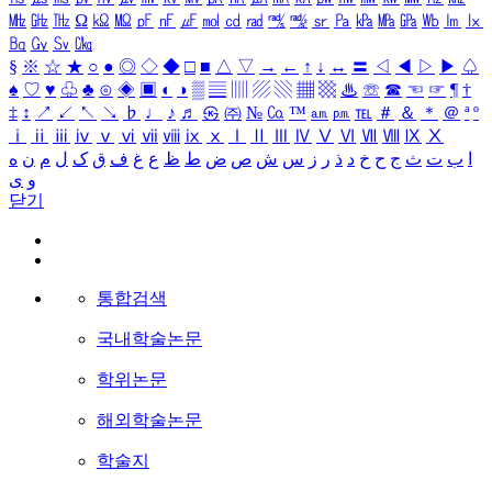
㎒
㎓
㎔
Ω
㏀
㏁
㎊
㎋
㎌
㏖
㏅
㎭
㎮
㎯
㏛
㎩
㎪
㎫
㎬
㏝
㏐
㏓
㏃
㏉
㏜
㏆
§
※
☆
★
○
●
◎
◇
◆
□
■
△
▽
→
←
↑
↓
↔
〓
◁
◀
▷
▶
♤
♠
♡
♥
♧
♣
⊙
◈
▣
◐
◑
▒
▤
▥
▨
▧
▦
▩
♨
☏
☎
☜
☞
¶
†
‡
↕
↗
↙
↖
↘
♭
♩
♪
♬
㉿
㈜
№
㏇
™
㏂
㏘
℡
＃
＆
＊
＠
ª
º
ⅰ
ⅱ
ⅲ
ⅳ
ⅴ
ⅵ
ⅶ
ⅷ
ⅸ
ⅹ
Ⅰ
Ⅱ
Ⅲ
Ⅳ
Ⅴ
Ⅵ
Ⅶ
Ⅷ
Ⅸ
Ⅹ
ا
ب
ت
ث
ج
ح
خ
د
ذ
ر
ز
س
ش
ص
ض
ط
ظ
ع
غ
ف
ق
ک
ل
م
ن
ه
و
ی
닫기
통합검색
국내학술논문
학위논문
해외학술논문
학술지