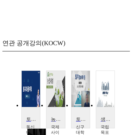
연관 공개강의(KOCW)
토지이용계획
농촌주택과 농업시설
토지정보체계론
생활과 부동산
동신
국제
신구
국립
대학
사이
대학
목포