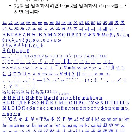
北京 을 입력하시려면
beijing
을 입력하시고 space를 누르
시면 됩니다.
ㅥ
ㅦ
ㅧ
ㅨ
ㅩ
ㅪ
ㅫ
ㅬ
ㅭ
ㅮ
ㅯ
ㅰ
ㅱ
ㅲ
ㅳ
ㅴ
ㅵ
ㅶ
ㅷ
ㅸ
ㅹ
ㅺ
ㅻ
ㅼ
ㅽ
ㅾ
ㅿ
ㆀ
ㆁ
ㆂ
ㆃ
ㆄ
ㆅ
ㆆ
ㆇ
ㆈ
ㆉ
ㆊ
ㆋ
ㆌ
ㆍ
ㆎ
Α
Β
Γ
Δ
Ε
Ζ
Η
Θ
Ι
Κ
Λ
Μ
Ν
Ξ
Ο
Π
Ρ
Σ
Τ
Υ
Φ
Χ
Ψ
Ω
α
β
γ
δ
ε
ζ
η
θ
ι
κ
λ
μ
ν
ξ
ο
π
ρ
σ
τ
υ
φ
χ
ψ
ω
á
à
Á
À
é
è
É
È
ç
Ç
ê
Ä
Ö
Ü
ä
ö
ü
ß
ְ
ֳ
ֲ
ֱ
ָ
ַ
ֵ
ֶ
ִ
ֹ
ּ
ֻ
ׂ
ׁ
ּ
ב
ה
נ
מ
צ
ת
ץ
ש
ד
ג
כ
ע
י
ח
ל
ך
ף
ק
ר
א
ט
ו
ן
ם
פ
‘
’
“
”
〔
〕
〈
〉
「
」
『
』
【
】
＂
（
）
［
］
｛
｝
±
×
÷
≠
≤
≥
∞
∴
♂
♀
∠
⊥
⌒
∂
∇
≡
≒
≪
≫
√
∽
∝
∵
∫
∬
∈
∋
⊆
⊇
⊂
⊃
∪
∩
∧
∨
￢
⇒
⇔
∀
∃
∮
∑
∏
＋
－
＜
＝
＞
、
。
·
‥
…
¨
〃
―
∥
＼
∼
´
～
ˇ
˘
˝
˚
˙
¸
˛
¡
¿
ː
！
＇
，
．
／
：
；
？
＾
＿
｀
｜
½
⅓
⅔
¼
¾
⅛
⅜
⅝
⅞
¹
²
³
⁴
ⁿ
₁
₂
₃
₄
Æ
Ð
Ħ
Ĳ
Ł
Ø
Œ
Þ
Ŧ
Ŋ
æ
đ
ð
ħ
ı
ĳ
ĸ
ŀ
ł
ø
œ
ß
þ
ŧ
ŋ
ŉ
А
Б
В
Г
Д
Е
Ё
Ж
З
И
Й
К
Л
М
Н
О
П
Р
С
Т
У
Ф
Х
Ц
Ч
Ш
Щ
Ъ
Ы
Ь
Э
Ю
Я
а
б
в
г
д
е
ё
ж
з
и
й
к
л
м
н
о
п
р
с
т
у
ф
х
ц
ч
ш
щ
ъ
ы
ь
э
ю
я
′
″
℃
Å
￠
￡
￥
¤
℉
‰
＄
％
Ｆ
￦
㎕
㎖
㎗
ℓ
㎘
㏄
㎣
㎤
㎥
㎦
㎙
㎚
㎛
㎜
㎝
㎞
㎟
㎠
㎡
㎢
㏊
㎍
㎎
㎏
㏏
㎈
㎉
㏈
㎧
㎨
㎰
㎱
㎲
㎳
㎴
㎵
㎶
㎷
㎸
㎹
㎀
㎁
㎂
㎃
㎄
㎺
㎻
㎽
㎾
㎿
㎐
㎑