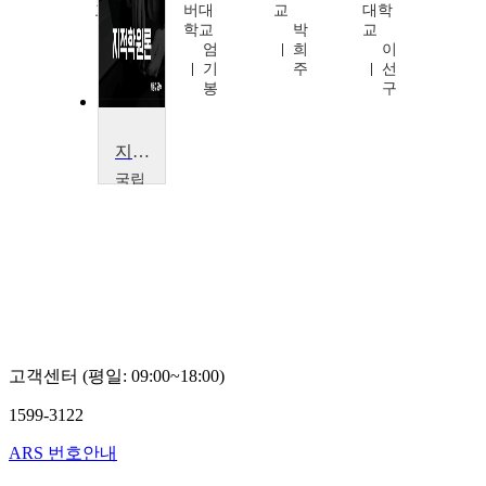
교
버대
교
대학
안
학교
박
교
형
엄
희
이
순
기
주
선
봉
구
지적학원론
국립
목포
대학
교
서
용
수
고객센터 (평일: 09:00~18:00)
1599-3122
ARS 번호안내