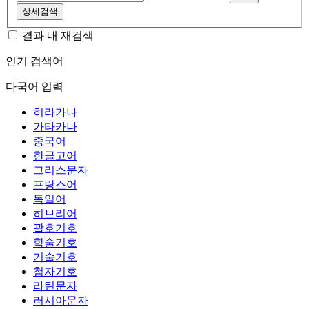
상세검색
결과 내 재검색
인기 검색어
다국어 입력
히라가나
가타카나
중국어
한글고어
그리스문자
프랑스어
독일어
히브리어
괄호기호
학술기호
기술기호
첨자기호
라틴문자
러시아문자