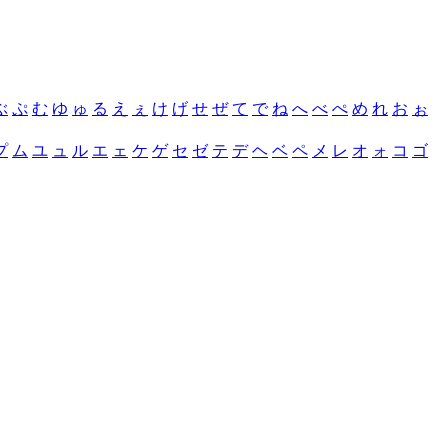
ぶ
ぷ
む
ゆ
ゅ
る
え
ぇ
け
げ
せ
ぜ
て
で
ね
へ
べ
ぺ
め
れ
お
ぉ
プ
ム
ユ
ュ
ル
エ
ェ
ケ
ゲ
セ
ゼ
テ
デ
ヘ
ベ
ペ
メ
レ
オ
ォ
コ
ゴ