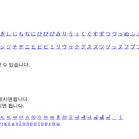
ぎ
し
じ
ち
ぢ
に
ひ
び
ぴ
み
り
う
ぅ
く
ぐ
す
ず
つ
づ
っ
ぬ
ふ
シ
ジ
チ
ヂ
ニ
ヒ
ビ
ピ
ミ
リ
ウ
ゥ
ク
グ
ス
ズ
ツ
ヅ
ッ
ヌ
フ
ブ
할 수 있습니다.
누르시면됩니다.
시면 됩니다.
ㅻ
ㅼ
ㅽ
ㅾ
ㅿ
ㆀ
ㆁ
ㆂ
ㆃ
ㆄ
ㆅ
ㆆ
ㆇ
ㆈ
ㆉ
ㆊ
ㆋ
ㆌ
ㆍ
ㆎ
θ
ι
κ
λ
μ
ν
ξ
ο
π
ρ
σ
τ
υ
φ
χ
ψ
ω