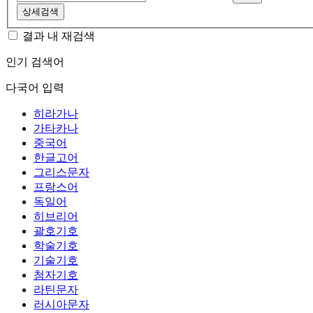
상세검색
결과 내 재검색
인기 검색어
다국어 입력
히라가나
가타카나
중국어
한글고어
그리스문자
프랑스어
독일어
히브리어
괄호기호
학술기호
기술기호
첨자기호
라틴문자
러시아문자