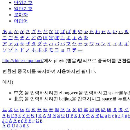
단위기호
일반기호
로마자
아랍어
あ
ぁ
か
が
さ
ざ
た
だ
な
は
ば
ぱ
ま
や
ゃ
ら
わ
ゎ
ん
い
ぃ
き
こ
ご
そ
ぞ
と
ど
の
ほ
ぼ
ぽ
も
よ
ょ
ろ
を
ア
ァ
カ
サ
ザ
タ
ダ
ナ
ハ
バ
パ
マ
ヤ
ャ
ラ
ワ
ヮ
ン
イ
ィ
キ
ギ
ソ
ゾ
ト
ド
ノ
ホ
ボ
ポ
モ
ヨ
ョ
ロ
ヲ
―
http://chineseinput.net/
에서 pinyin(병음)방식으로 중국어를 변환
변환된 중국어를 복사하여 사용하시면 됩니다.
예시)
中文 을 입력하시려면
zhongwen
을 입력하시고 space를
北京 을 입력하시려면
beijing
을 입력하시고 space를 누르
ㅥ
ㅦ
ㅧ
ㅨ
ㅩ
ㅪ
ㅫ
ㅬ
ㅭ
ㅮ
ㅯ
ㅰ
ㅱ
ㅲ
ㅳ
ㅴ
ㅵ
ㅶ
ㅷ
ㅸ
ㅹ
ㅺ
Α
Β
Γ
Δ
Ε
Ζ
Η
Θ
Ι
Κ
Λ
Μ
Ν
Ξ
Ο
Π
Ρ
Σ
Τ
Υ
Φ
Χ
Ψ
Ω
α
β
γ
δ
ε
ζ
η
á
à
Á
À
é
è
É
È
ç
Ç
ê
Ä
Ö
Ü
ä
ö
ü
ß