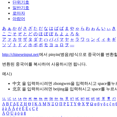
단위기호
일반기호
로마자
아랍어
あ
ぁ
か
が
さ
ざ
た
だ
な
は
ば
ぱ
ま
や
ゃ
ら
わ
ゎ
ん
い
ぃ
き
こ
ご
そ
ぞ
と
ど
の
ほ
ぼ
ぽ
も
よ
ょ
ろ
を
ア
ァ
カ
サ
ザ
タ
ダ
ナ
ハ
バ
パ
マ
ヤ
ャ
ラ
ワ
ヮ
ン
イ
ィ
キ
ギ
ソ
ゾ
ト
ド
ノ
ホ
ボ
ポ
モ
ヨ
ョ
ロ
ヲ
―
http://chineseinput.net/
에서 pinyin(병음)방식으로 중국어를 변환
변환된 중국어를 복사하여 사용하시면 됩니다.
예시)
中文 을 입력하시려면
zhongwen
을 입력하시고 space를
北京 을 입력하시려면
beijing
을 입력하시고 space를 누르
ㅥ
ㅦ
ㅧ
ㅨ
ㅩ
ㅪ
ㅫ
ㅬ
ㅭ
ㅮ
ㅯ
ㅰ
ㅱ
ㅲ
ㅳ
ㅴ
ㅵ
ㅶ
ㅷ
ㅸ
ㅹ
ㅺ
Α
Β
Γ
Δ
Ε
Ζ
Η
Θ
Ι
Κ
Λ
Μ
Ν
Ξ
Ο
Π
Ρ
Σ
Τ
Υ
Φ
Χ
Ψ
Ω
α
β
γ
δ
ε
ζ
η
á
à
Á
À
é
è
É
È
ç
Ç
ê
Ä
Ö
Ü
ä
ö
ü
ß