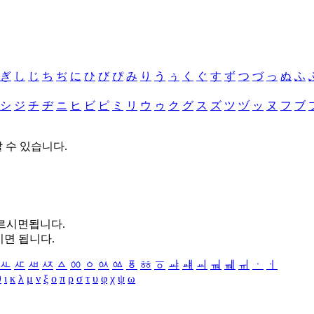
ぎ
し
じ
ち
ぢ
に
ひ
び
ぴ
み
り
う
ぅ
く
ぐ
す
ず
つ
づ
っ
ぬ
ふ
シ
ジ
チ
ヂ
ニ
ヒ
ビ
ピ
ミ
リ
ウ
ゥ
ク
グ
ス
ズ
ツ
ヅ
ッ
ヌ
フ
ブ
할 수 있습니다.
누르시면됩니다.
시면 됩니다.
ㅻ
ㅼ
ㅽ
ㅾ
ㅿ
ㆀ
ㆁ
ㆂ
ㆃ
ㆄ
ㆅ
ㆆ
ㆇ
ㆈ
ㆉ
ㆊ
ㆋ
ㆌ
ㆍ
ㆎ
θ
ι
κ
λ
μ
ν
ξ
ο
π
ρ
σ
τ
υ
φ
χ
ψ
ω