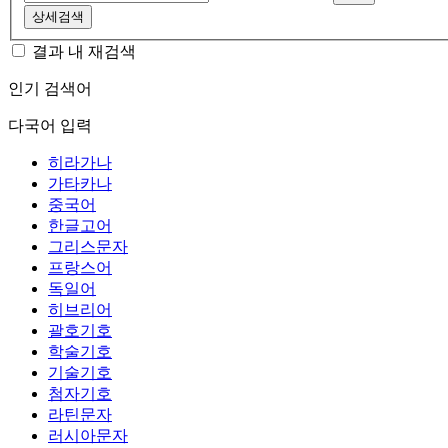
상세검색
결과 내 재검색
인기 검색어
다국어 입력
히라가나
가타카나
중국어
한글고어
그리스문자
프랑스어
독일어
히브리어
괄호기호
학술기호
기술기호
첨자기호
라틴문자
러시아문자