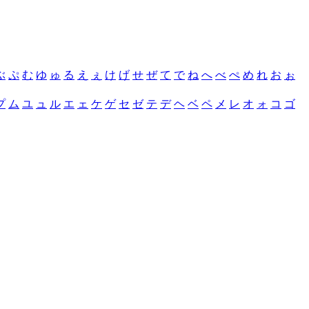
ぶ
ぷ
む
ゆ
ゅ
る
え
ぇ
け
げ
せ
ぜ
て
で
ね
へ
べ
ぺ
め
れ
お
ぉ
プ
ム
ユ
ュ
ル
エ
ェ
ケ
ゲ
セ
ゼ
テ
デ
ヘ
ベ
ペ
メ
レ
オ
ォ
コ
ゴ