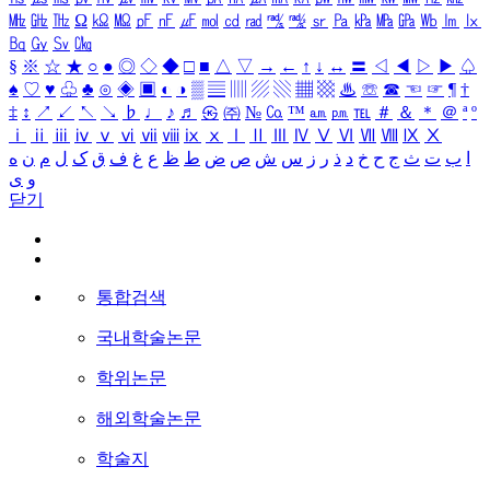
㎒
㎓
㎔
Ω
㏀
㏁
㎊
㎋
㎌
㏖
㏅
㎭
㎮
㎯
㏛
㎩
㎪
㎫
㎬
㏝
㏐
㏓
㏃
㏉
㏜
㏆
§
※
☆
★
○
●
◎
◇
◆
□
■
△
▽
→
←
↑
↓
↔
〓
◁
◀
▷
▶
♤
♠
♡
♥
♧
♣
⊙
◈
▣
◐
◑
▒
▤
▥
▨
▧
▦
▩
♨
☏
☎
☜
☞
¶
†
‡
↕
↗
↙
↖
↘
♭
♩
♪
♬
㉿
㈜
№
㏇
™
㏂
㏘
℡
＃
＆
＊
＠
ª
º
ⅰ
ⅱ
ⅲ
ⅳ
ⅴ
ⅵ
ⅶ
ⅷ
ⅸ
ⅹ
Ⅰ
Ⅱ
Ⅲ
Ⅳ
Ⅴ
Ⅵ
Ⅶ
Ⅷ
Ⅸ
Ⅹ
ا
ب
ت
ث
ج
ح
خ
د
ذ
ر
ز
س
ش
ص
ض
ط
ظ
ع
غ
ف
ق
ک
ل
م
ن
ه
و
ی
닫기
통합검색
국내학술논문
학위논문
해외학술논문
학술지