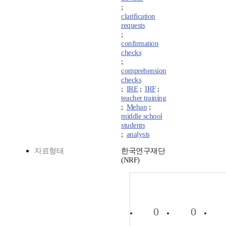
;
clarification
requests
;
confirmation
checks
;
comprehension
checks
;
IRE
;
IRF
;
teacher training
;
Mehan
;
middle school
students
;
analysis
자료형태
한국연구재단
(NRF)
0
0