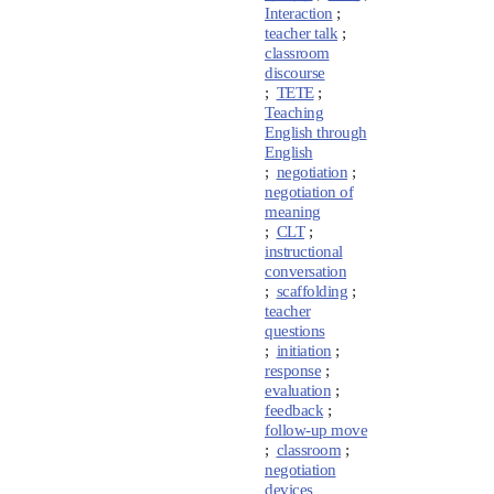
Interaction
;
teacher talk
;
classroom
discourse
;
TETE
;
Teaching
English through
English
;
negotiation
;
negotiation of
meaning
;
CLT
;
instructional
conversation
;
scaffolding
;
teacher
questions
;
initiation
;
response
;
evaluation
;
feedback
;
follow-up move
;
classroom
;
negotiation
devices