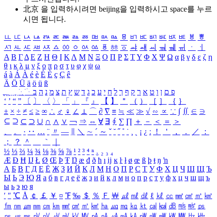
北京 을 입력하시려면
beijing
을 입력하시고 space를 누르
시면 됩니다.
ㅥ
ㅦ
ㅧ
ㅨ
ㅩ
ㅪ
ㅫ
ㅬ
ㅭ
ㅮ
ㅯ
ㅰ
ㅱ
ㅲ
ㅳ
ㅴ
ㅵ
ㅶ
ㅷ
ㅸ
ㅹ
ㅺ
ㅻ
ㅼ
ㅽ
ㅾ
ㅿ
ㆀ
ㆁ
ㆂ
ㆃ
ㆄ
ㆅ
ㆆ
ㆇ
ㆈ
ㆉ
ㆊ
ㆋ
ㆌ
ㆍ
ㆎ
Α
Β
Γ
Δ
Ε
Ζ
Η
Θ
Ι
Κ
Λ
Μ
Ν
Ξ
Ο
Π
Ρ
Σ
Τ
Υ
Φ
Χ
Ψ
Ω
α
β
γ
δ
ε
ζ
η
θ
ι
κ
λ
μ
ν
ξ
ο
π
ρ
σ
τ
υ
φ
χ
ψ
ω
á
à
Á
À
é
è
É
È
ç
Ç
ê
Ä
Ö
Ü
ä
ö
ü
ß
ְ
ֳ
ֲ
ֱ
ָ
ַ
ֵ
ֶ
ִ
ֹ
ּ
ֻ
ׂ
ׁ
ּ
ב
ה
נ
מ
צ
ת
ץ
ש
ד
ג
כ
ע
י
ח
ל
ך
ף
ק
ר
א
ט
ו
ן
ם
פ
‘
’
“
”
〔
〕
〈
〉
「
」
『
』
【
】
＂
（
）
［
］
｛
｝
±
×
÷
≠
≤
≥
∞
∴
♂
♀
∠
⊥
⌒
∂
∇
≡
≒
≪
≫
√
∽
∝
∵
∫
∬
∈
∋
⊆
⊇
⊂
⊃
∪
∩
∧
∨
￢
⇒
⇔
∀
∃
∮
∑
∏
＋
－
＜
＝
＞
、
。
·
‥
…
¨
〃
―
∥
＼
∼
´
～
ˇ
˘
˝
˚
˙
¸
˛
¡
¿
ː
！
＇
，
．
／
：
；
？
＾
＿
｀
｜
½
⅓
⅔
¼
¾
⅛
⅜
⅝
⅞
¹
²
³
⁴
ⁿ
₁
₂
₃
₄
Æ
Ð
Ħ
Ĳ
Ł
Ø
Œ
Þ
Ŧ
Ŋ
æ
đ
ð
ħ
ı
ĳ
ĸ
ŀ
ł
ø
œ
ß
þ
ŧ
ŋ
ŉ
А
Б
В
Г
Д
Е
Ё
Ж
З
И
Й
К
Л
М
Н
О
П
Р
С
Т
У
Ф
Х
Ц
Ч
Ш
Щ
Ъ
Ы
Ь
Э
Ю
Я
а
б
в
г
д
е
ё
ж
з
и
й
к
л
м
н
о
п
р
с
т
у
ф
х
ц
ч
ш
щ
ъ
ы
ь
э
ю
я
′
″
℃
Å
￠
￡
￥
¤
℉
‰
＄
％
Ｆ
￦
㎕
㎖
㎗
ℓ
㎘
㏄
㎣
㎤
㎥
㎦
㎙
㎚
㎛
㎜
㎝
㎞
㎟
㎠
㎡
㎢
㏊
㎍
㎎
㎏
㏏
㎈
㎉
㏈
㎧
㎨
㎰
㎱
㎲
㎳
㎴
㎵
㎶
㎷
㎸
㎹
㎀
㎁
㎂
㎃
㎄
㎺
㎻
㎽
㎾
㎿
㎐
㎑