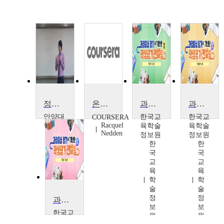
정책분석평가론
온라인 수업(Virtual Classroom)에서의 수행 평가
과정중심 평가에 기반한 학생평가 컨설팅, 중등 사회
과정중심 평가에 기반한 학생평가 컨설팅, 중등 수학
안양대
한국교
한국교
COURSERA
Racquel
학교
육학술
육학술
Nedden
서
정보원
정보원
인
한
한
석
국
국
교
교
육
육
학
학
술
술
정
정
과정중심 평가에 기반한 학생평가 컨설팅, 중등 영어
보
보
한국교
원
원
육학술