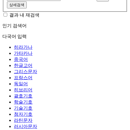
상세검색
결과 내 재검색
인기 검색어
다국어 입력
히라가나
가타카나
중국어
한글고어
그리스문자
프랑스어
독일어
히브리어
괄호기호
학술기호
기술기호
첨자기호
라틴문자
러시아문자