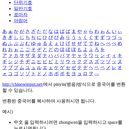
단위기호
일반기호
로마자
아랍어
あ
ぁ
か
が
さ
ざ
た
だ
な
は
ば
ぱ
ま
や
ゃ
ら
わ
ゎ
ん
い
ぃ
き
ぎ
し
じ
ち
ぢ
に
ひ
び
ぴ
み
り
う
ぅ
く
ぐ
す
ず
つ
づ
っ
ぬ
ふ
ぶ
ぷ
む
ゆ
ゅ
る
え
ぇ
け
げ
せ
ぜ
て
で
ね
へ
べ
ぺ
め
れ
お
ぉ
こ
ご
そ
ぞ
と
ど
の
ほ
ぼ
ぽ
も
よ
ょ
ろ
を
ア
ァ
カ
サ
ザ
タ
ダ
ナ
ハ
バ
パ
マ
ヤ
ャ
ラ
ワ
ヮ
ン
イ
ィ
キ
ギ
シ
ジ
チ
ヂ
ニ
ヒ
ビ
ピ
ミ
リ
ウ
ゥ
ク
グ
ス
ズ
ツ
ヅ
ッ
ヌ
フ
ブ
プ
ム
ユ
ュ
ル
エ
ェ
ケ
ゲ
セ
ゼ
テ
デ
ヘ
ベ
ペ
メ
レ
オ
ォ
コ
ゴ
ソ
ゾ
ト
ド
ノ
ホ
ボ
ポ
モ
ヨ
ョ
ロ
ヲ
―
http://chineseinput.net/
에서 pinyin(병음)방식으로 중국어를 변환
할 수 있습니다.
변환된 중국어를 복사하여 사용하시면 됩니다.
예시)
中文 을 입력하시려면
zhongwen
을 입력하시고 space를
누르시면됩니다.