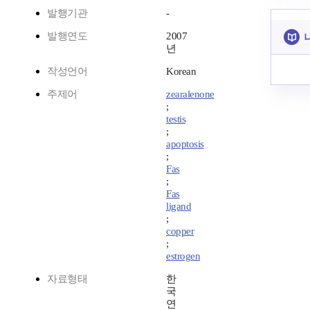
발행기관
-
발행연도
2007
년
작성언어
Korean
주제어
zearalenone
;
testis
;
apoptosis
;
Fas
;
Fas
ligand
;
copper
;
estrogen
자료형태
한
국
연