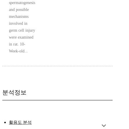
spermatogenesis
and possible
mechanisms
involved in
germ cell injury
were examined
in rat. 10-
Week-old...
분석정보
활용도 분석