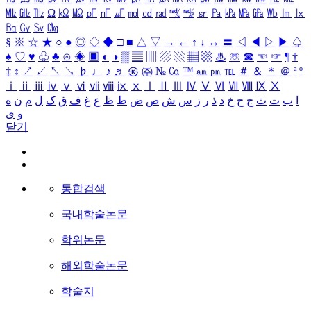
㎒
㎓
㎔
Ω
㏀
㏁
㎊
㎋
㎌
㏖
㏅
㎭
㎮
㎯
㏛
㎩
㎪
㎫
㎬
㏝
㏐
㏓
㏃
㏉
㏜
㏆
§
※
☆
★
○
●
◎
◇
◆
□
■
△
▽
→
←
↑
↓
↔
〓
◁
◀
▷
▶
♤
♠
♡
♥
♧
♣
⊙
◈
▣
◐
◑
▒
▤
▥
▨
▧
▦
▩
♨
☏
☎
☜
☞
¶
†
‡
↕
↗
↙
↖
↘
♭
♩
♪
♬
㉿
㈜
№
㏇
™
㏂
㏘
℡
＃
＆
＊
＠
ª
º
ⅰ
ⅱ
ⅲ
ⅳ
ⅴ
ⅵ
ⅶ
ⅷ
ⅸ
ⅹ
Ⅰ
Ⅱ
Ⅲ
Ⅳ
Ⅴ
Ⅵ
Ⅶ
Ⅷ
Ⅸ
Ⅹ
ا
ب
ت
ث
ج
ح
خ
د
ذ
ر
ز
س
ش
ص
ض
ط
ظ
ع
غ
ف
ق
ک
ل
م
ن
ه
و
ی
닫기
통합검색
국내학술논문
학위논문
해외학술논문
학술지