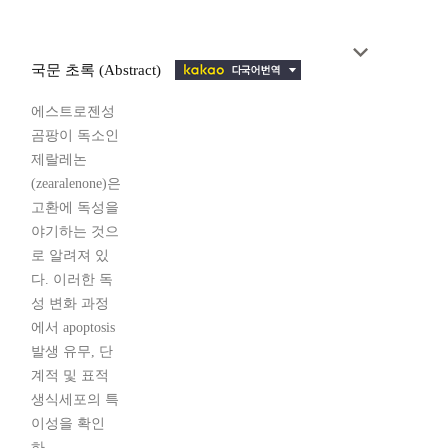
국문 초록 (Abstract)
에스트로젠성
곰팡이 독소인
제랄레논
(zearalenone)은
고환에 독성을
야기하는 것으
로 알려져 있
다. 이러한 독
성 변화 과정
에서 apoptosis
발생 유무, 단
계적 및 표적
생식세포의 특
이성을 확인
하...