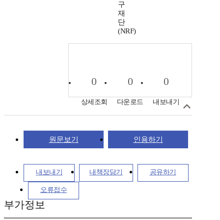
구
재
단
(NRF)
0
0
0
상세조회
다운로드
내보내기
원문보기
인용하기
내보내기
내책장담기
공유하기
오류접수
부가정보