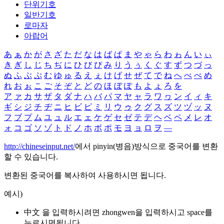
단위기호
일반기호
로마자
아랍어
あ
ぁ
か
が
さ
ざ
た
だ
な
は
ば
ぱ
ま
や
ゃ
ら
わ
ゎ
ん
い
ぃ
き
ぎ
し
じ
ち
ぢ
に
ひ
び
ぴ
み
り
う
ぅ
く
ぐ
す
ず
つ
づ
っ
ぬ
ふ
ぶ
ぷ
む
ゆ
ゅ
る
え
ぇ
け
げ
せ
ぜ
て
で
ね
へ
べ
ぺ
め
れ
お
ぉ
こ
ご
そ
ぞ
と
ど
の
ほ
ぼ
ぽ
も
よ
ょ
ろ
を
ア
ァ
カ
サ
ザ
タ
ダ
ナ
ハ
バ
パ
マ
ヤ
ャ
ラ
ワ
ヮ
ン
イ
ィ
キ
ギ
シ
ジ
チ
ヂ
ニ
ヒ
ビ
ピ
ミ
リ
ウ
ゥ
ク
グ
ス
ズ
ツ
ヅ
ッ
ヌ
フ
ブ
プ
ム
ユ
ュ
ル
エ
ェ
ケ
ゲ
セ
ゼ
テ
デ
ヘ
ベ
ペ
メ
レ
オ
ォ
コ
ゴ
ソ
ゾ
ト
ド
ノ
ホ
ボ
ポ
モ
ヨ
ョ
ロ
ヲ
―
http://chineseinput.net/
에서 pinyin(병음)방식으로 중국어를 변환
할 수 있습니다.
변환된 중국어를 복사하여 사용하시면 됩니다.
예시)
中文 을 입력하시려면
zhongwen
을 입력하시고 space를
누르시면됩니다.