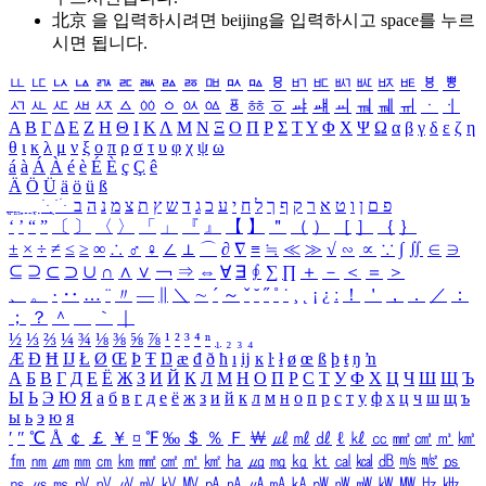
北京 을 입력하시려면
beijing
을 입력하시고 space를 누르
시면 됩니다.
ㅥ
ㅦ
ㅧ
ㅨ
ㅩ
ㅪ
ㅫ
ㅬ
ㅭ
ㅮ
ㅯ
ㅰ
ㅱ
ㅲ
ㅳ
ㅴ
ㅵ
ㅶ
ㅷ
ㅸ
ㅹ
ㅺ
ㅻ
ㅼ
ㅽ
ㅾ
ㅿ
ㆀ
ㆁ
ㆂ
ㆃ
ㆄ
ㆅ
ㆆ
ㆇ
ㆈ
ㆉ
ㆊ
ㆋ
ㆌ
ㆍ
ㆎ
Α
Β
Γ
Δ
Ε
Ζ
Η
Θ
Ι
Κ
Λ
Μ
Ν
Ξ
Ο
Π
Ρ
Σ
Τ
Υ
Φ
Χ
Ψ
Ω
α
β
γ
δ
ε
ζ
η
θ
ι
κ
λ
μ
ν
ξ
ο
π
ρ
σ
τ
υ
φ
χ
ψ
ω
á
à
Á
À
é
è
É
È
ç
Ç
ê
Ä
Ö
Ü
ä
ö
ü
ß
ְ
ֳ
ֲ
ֱ
ָ
ַ
ֵ
ֶ
ִ
ֹ
ּ
ֻ
ׂ
ׁ
ּ
ב
ה
נ
מ
צ
ת
ץ
ש
ד
ג
כ
ע
י
ח
ל
ך
ף
ק
ר
א
ט
ו
ן
ם
פ
‘
’
“
”
〔
〕
〈
〉
「
」
『
』
【
】
＂
（
）
［
］
｛
｝
±
×
÷
≠
≤
≥
∞
∴
♂
♀
∠
⊥
⌒
∂
∇
≡
≒
≪
≫
√
∽
∝
∵
∫
∬
∈
∋
⊆
⊇
⊂
⊃
∪
∩
∧
∨
￢
⇒
⇔
∀
∃
∮
∑
∏
＋
－
＜
＝
＞
、
。
·
‥
…
¨
〃
―
∥
＼
∼
´
～
ˇ
˘
˝
˚
˙
¸
˛
¡
¿
ː
！
＇
，
．
／
：
；
？
＾
＿
｀
｜
½
⅓
⅔
¼
¾
⅛
⅜
⅝
⅞
¹
²
³
⁴
ⁿ
₁
₂
₃
₄
Æ
Ð
Ħ
Ĳ
Ł
Ø
Œ
Þ
Ŧ
Ŋ
æ
đ
ð
ħ
ı
ĳ
ĸ
ŀ
ł
ø
œ
ß
þ
ŧ
ŋ
ŉ
А
Б
В
Г
Д
Е
Ё
Ж
З
И
Й
К
Л
М
Н
О
П
Р
С
Т
У
Ф
Х
Ц
Ч
Ш
Щ
Ъ
Ы
Ь
Э
Ю
Я
а
б
в
г
д
е
ё
ж
з
и
й
к
л
м
н
о
п
р
с
т
у
ф
х
ц
ч
ш
щ
ъ
ы
ь
э
ю
я
′
″
℃
Å
￠
￡
￥
¤
℉
‰
＄
％
Ｆ
￦
㎕
㎖
㎗
ℓ
㎘
㏄
㎣
㎤
㎥
㎦
㎙
㎚
㎛
㎜
㎝
㎞
㎟
㎠
㎡
㎢
㏊
㎍
㎎
㎏
㏏
㎈
㎉
㏈
㎧
㎨
㎰
㎱
㎲
㎳
㎴
㎵
㎶
㎷
㎸
㎹
㎀
㎁
㎂
㎃
㎄
㎺
㎻
㎽
㎾
㎿
㎐
㎑