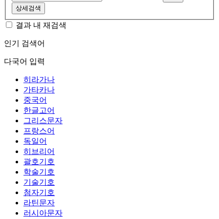
상세검색
결과 내 재검색
인기 검색어
다국어 입력
히라가나
가타카나
중국어
한글고어
그리스문자
프랑스어
독일어
히브리어
괄호기호
학술기호
기술기호
첨자기호
라틴문자
러시아문자