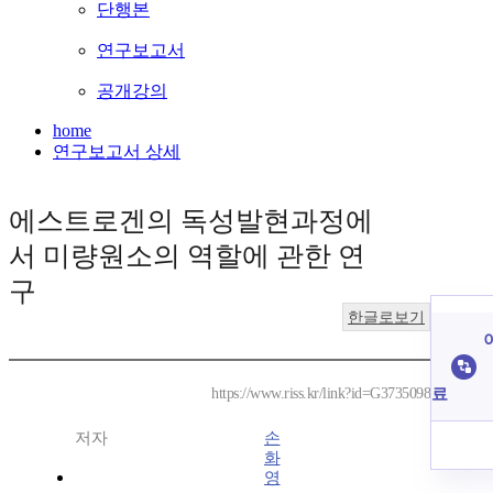
단행본
연구보고서
공개강의
home
연구보고서 상세
에스트로겐의 독성발현과정에
서 미량원소의 역할에 관한 연
구
한글로보기
료
https://www.riss.kr/link?id=G3735098
저자
손
화
영