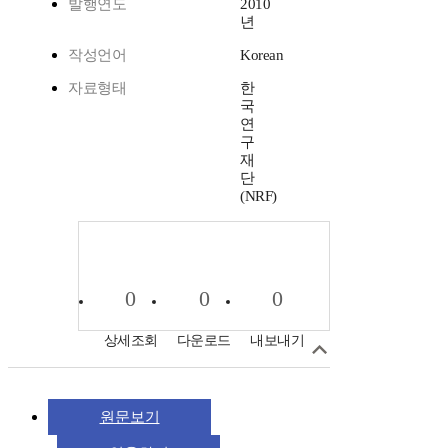
발행연도
2010
년
작성언어
Korean
자료형태
한
국
연
구
재
단
(NRF)
0
0
0
상세조회
다운로드
내보내기
원문보기