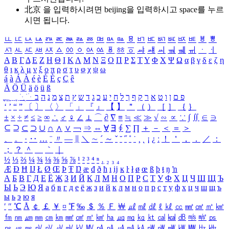
北京 을 입력하시려면
beijing
을 입력하시고 space를 누르
시면 됩니다.
ㅥ
ㅦ
ㅧ
ㅨ
ㅩ
ㅪ
ㅫ
ㅬ
ㅭ
ㅮ
ㅯ
ㅰ
ㅱ
ㅲ
ㅳ
ㅴ
ㅵ
ㅶ
ㅷ
ㅸ
ㅹ
ㅺ
ㅻ
ㅼ
ㅽ
ㅾ
ㅿ
ㆀ
ㆁ
ㆂ
ㆃ
ㆄ
ㆅ
ㆆ
ㆇ
ㆈ
ㆉ
ㆊ
ㆋ
ㆌ
ㆍ
ㆎ
Α
Β
Γ
Δ
Ε
Ζ
Η
Θ
Ι
Κ
Λ
Μ
Ν
Ξ
Ο
Π
Ρ
Σ
Τ
Υ
Φ
Χ
Ψ
Ω
α
β
γ
δ
ε
ζ
η
θ
ι
κ
λ
μ
ν
ξ
ο
π
ρ
σ
τ
υ
φ
χ
ψ
ω
á
à
Á
À
é
è
É
È
ç
Ç
ê
Ä
Ö
Ü
ä
ö
ü
ß
ְ
ֳ
ֲ
ֱ
ָ
ַ
ֵ
ֶ
ִ
ֹ
ּ
ֻ
ׂ
ׁ
ּ
ב
ה
נ
מ
צ
ת
ץ
ש
ד
ג
כ
ע
י
ח
ל
ך
ף
ק
ר
א
ט
ו
ן
ם
פ
‘
’
“
”
〔
〕
〈
〉
「
」
『
』
【
】
＂
（
）
［
］
｛
｝
±
×
÷
≠
≤
≥
∞
∴
♂
♀
∠
⊥
⌒
∂
∇
≡
≒
≪
≫
√
∽
∝
∵
∫
∬
∈
∋
⊆
⊇
⊂
⊃
∪
∩
∧
∨
￢
⇒
⇔
∀
∃
∮
∑
∏
＋
－
＜
＝
＞
、
。
·
‥
…
¨
〃
―
∥
＼
∼
´
～
ˇ
˘
˝
˚
˙
¸
˛
¡
¿
ː
！
＇
，
．
／
：
；
？
＾
＿
｀
｜
½
⅓
⅔
¼
¾
⅛
⅜
⅝
⅞
¹
²
³
⁴
ⁿ
₁
₂
₃
₄
Æ
Ð
Ħ
Ĳ
Ł
Ø
Œ
Þ
Ŧ
Ŋ
æ
đ
ð
ħ
ı
ĳ
ĸ
ŀ
ł
ø
œ
ß
þ
ŧ
ŋ
ŉ
А
Б
В
Г
Д
Е
Ё
Ж
З
И
Й
К
Л
М
Н
О
П
Р
С
Т
У
Ф
Х
Ц
Ч
Ш
Щ
Ъ
Ы
Ь
Э
Ю
Я
а
б
в
г
д
е
ё
ж
з
и
й
к
л
м
н
о
п
р
с
т
у
ф
х
ц
ч
ш
щ
ъ
ы
ь
э
ю
я
′
″
℃
Å
￠
￡
￥
¤
℉
‰
＄
％
Ｆ
￦
㎕
㎖
㎗
ℓ
㎘
㏄
㎣
㎤
㎥
㎦
㎙
㎚
㎛
㎜
㎝
㎞
㎟
㎠
㎡
㎢
㏊
㎍
㎎
㎏
㏏
㎈
㎉
㏈
㎧
㎨
㎰
㎱
㎲
㎳
㎴
㎵
㎶
㎷
㎸
㎹
㎀
㎁
㎂
㎃
㎄
㎺
㎻
㎽
㎾
㎿
㎐
㎑