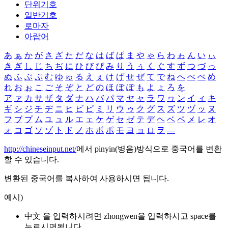
단위기호
일반기호
로마자
아랍어
あ
ぁ
か
が
さ
ざ
た
だ
な
は
ば
ぱ
ま
や
ゃ
ら
わ
ゎ
ん
い
ぃ
き
ぎ
し
じ
ち
ぢ
に
ひ
び
ぴ
み
り
う
ぅ
く
ぐ
す
ず
つ
づ
っ
ぬ
ふ
ぶ
ぷ
む
ゆ
ゅ
る
え
ぇ
け
げ
せ
ぜ
て
で
ね
へ
べ
ぺ
め
れ
お
ぉ
こ
ご
そ
ぞ
と
ど
の
ほ
ぼ
ぽ
も
よ
ょ
ろ
を
ア
ァ
カ
サ
ザ
タ
ダ
ナ
ハ
バ
パ
マ
ヤ
ャ
ラ
ワ
ヮ
ン
イ
ィ
キ
ギ
シ
ジ
チ
ヂ
ニ
ヒ
ビ
ピ
ミ
リ
ウ
ゥ
ク
グ
ス
ズ
ツ
ヅ
ッ
ヌ
フ
ブ
プ
ム
ユ
ュ
ル
エ
ェ
ケ
ゲ
セ
ゼ
テ
デ
ヘ
ベ
ペ
メ
レ
オ
ォ
コ
ゴ
ソ
ゾ
ト
ド
ノ
ホ
ボ
ポ
モ
ヨ
ョ
ロ
ヲ
―
http://chineseinput.net/
에서 pinyin(병음)방식으로 중국어를 변환
할 수 있습니다.
변환된 중국어를 복사하여 사용하시면 됩니다.
예시)
中文 을 입력하시려면
zhongwen
을 입력하시고 space를
누르시면됩니다.