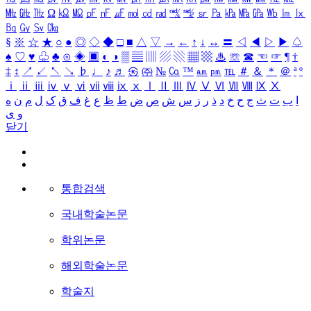
㎒
㎓
㎔
Ω
㏀
㏁
㎊
㎋
㎌
㏖
㏅
㎭
㎮
㎯
㏛
㎩
㎪
㎫
㎬
㏝
㏐
㏓
㏃
㏉
㏜
㏆
§
※
☆
★
○
●
◎
◇
◆
□
■
△
▽
→
←
↑
↓
↔
〓
◁
◀
▷
▶
♤
♠
♡
♥
♧
♣
⊙
◈
▣
◐
◑
▒
▤
▥
▨
▧
▦
▩
♨
☏
☎
☜
☞
¶
†
‡
↕
↗
↙
↖
↘
♭
♩
♪
♬
㉿
㈜
№
㏇
™
㏂
㏘
℡
＃
＆
＊
＠
ª
º
ⅰ
ⅱ
ⅲ
ⅳ
ⅴ
ⅵ
ⅶ
ⅷ
ⅸ
ⅹ
Ⅰ
Ⅱ
Ⅲ
Ⅳ
Ⅴ
Ⅵ
Ⅶ
Ⅷ
Ⅸ
Ⅹ
ا
ب
ت
ث
ج
ح
خ
د
ذ
ر
ز
س
ش
ص
ض
ط
ظ
ع
غ
ف
ق
ک
ل
م
ن
ه
و
ی
닫기
통합검색
국내학술논문
학위논문
해외학술논문
학술지