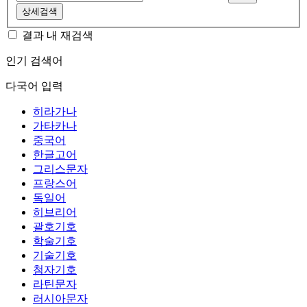
상세검색
결과 내 재검색
인기 검색어
다국어 입력
히라가나
가타카나
중국어
한글고어
그리스문자
프랑스어
독일어
히브리어
괄호기호
학술기호
기술기호
첨자기호
라틴문자
러시아문자