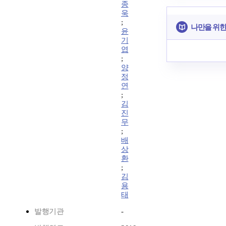
종
욱
;
나만을 위한
윤
기
엽
;
양
정
연
;
김
진
무
;
배
상
환
;
김
용
태
발행기관
-