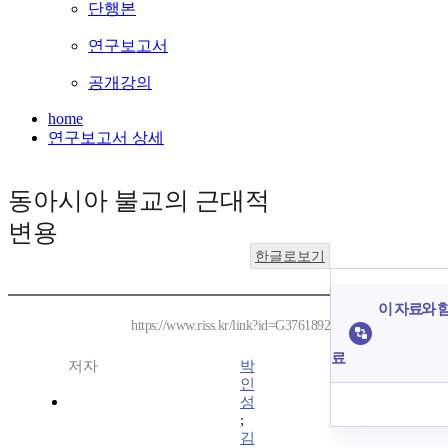
단행본
연구보고서
공개강의
home
연구보고서 상세
동아시아 불교의 근대적
변용
한글로보기
이 자료와 함
https://www.riss.kr/link?id=G3761892
료
저자
박
인
성
;
김