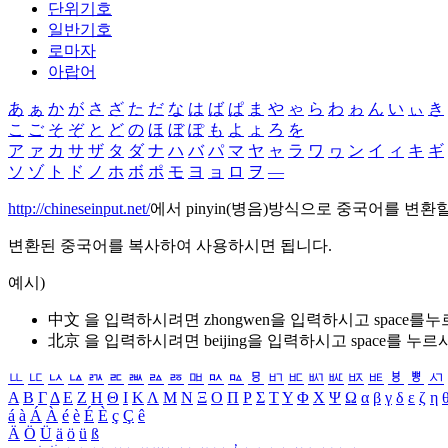
단위기호
일반기호
로마자
아랍어
あ
ぁ
か
が
さ
ざ
た
だ
な
は
ば
ぱ
ま
や
ゃ
ら
わ
ゎ
ん
い
ぃ
き
こ
ご
そ
ぞ
と
ど
の
ほ
ぼ
ぽ
も
よ
ょ
ろ
を
ア
ァ
カ
サ
ザ
タ
ダ
ナ
ハ
バ
パ
マ
ヤ
ャ
ラ
ワ
ヮ
ン
イ
ィ
キ
ギ
ソ
ゾ
ト
ド
ノ
ホ
ボ
ポ
モ
ヨ
ョ
ロ
ヲ
―
http://chineseinput.net/
에서 pinyin(병음)방식으로 중국어를 변환
변환된 중국어를 복사하여 사용하시면 됩니다.
예시)
中文 을 입력하시려면
zhongwen
을 입력하시고 space를
北京 을 입력하시려면
beijing
을 입력하시고 space를 누르
ㅥ
ㅦ
ㅧ
ㅨ
ㅩ
ㅪ
ㅫ
ㅬ
ㅭ
ㅮ
ㅯ
ㅰ
ㅱ
ㅲ
ㅳ
ㅴ
ㅵ
ㅶ
ㅷ
ㅸ
ㅹ
ㅺ
Α
Β
Γ
Δ
Ε
Ζ
Η
Θ
Ι
Κ
Λ
Μ
Ν
Ξ
Ο
Π
Ρ
Σ
Τ
Υ
Φ
Χ
Ψ
Ω
α
β
γ
δ
ε
ζ
η
á
à
Á
À
é
è
É
È
ç
Ç
ê
Ä
Ö
Ü
ä
ö
ü
ß