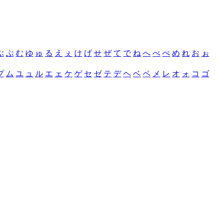
ぶ
ぷ
む
ゆ
ゅ
る
え
ぇ
け
げ
せ
ぜ
て
で
ね
へ
べ
ぺ
め
れ
お
ぉ
プ
ム
ユ
ュ
ル
エ
ェ
ケ
ゲ
セ
ゼ
テ
デ
ヘ
ベ
ペ
メ
レ
オ
ォ
コ
ゴ