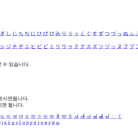
ぎ
し
じ
ち
ぢ
に
ひ
び
ぴ
み
り
う
ぅ
く
ぐ
す
ず
つ
づ
っ
ぬ
ふ
シ
ジ
チ
ヂ
ニ
ヒ
ビ
ピ
ミ
リ
ウ
ゥ
ク
グ
ス
ズ
ツ
ヅ
ッ
ヌ
フ
ブ
할 수 있습니다.
누르시면됩니다.
시면 됩니다.
ㅻ
ㅼ
ㅽ
ㅾ
ㅿ
ㆀ
ㆁ
ㆂ
ㆃ
ㆄ
ㆅ
ㆆ
ㆇ
ㆈ
ㆉ
ㆊ
ㆋ
ㆌ
ㆍ
ㆎ
θ
ι
κ
λ
μ
ν
ξ
ο
π
ρ
σ
τ
υ
φ
χ
ψ
ω