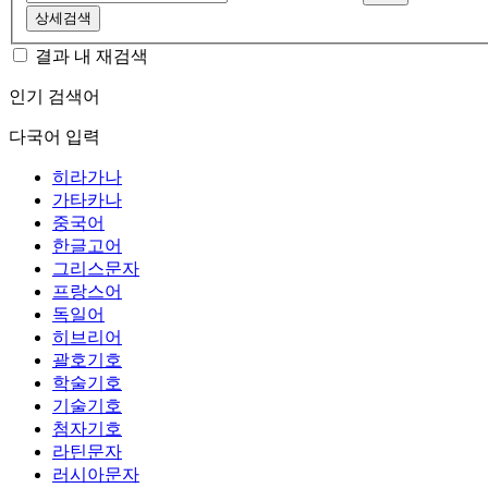
상세검색
결과 내 재검색
인기 검색어
다국어 입력
히라가나
가타카나
중국어
한글고어
그리스문자
프랑스어
독일어
히브리어
괄호기호
학술기호
기술기호
첨자기호
라틴문자
러시아문자