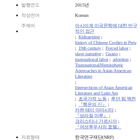
발행연도
2015년
작성언어
Korean
주제어
아시아계 미국문학에 대한 반구
적인 접근
;
Kidnapping
;
history of Chinese Coolies in Peru
;
19th century
;
Forced labor
;
slave narrative
;
Guano
;
transnational labor
;
adoption
;
Transnational/Hemispheric
Approaches to Asian American
Literature
;
Intersections of Asian American
Literature and Latin Am
;
초국가적 노동
;
루던 럼 맥컨
;
『행운의 신』
;
카렌 테이 야마시타
;
『브라질 마루』
;
크리스티나 가르시아
;
『여성투우사의 호텔』
자료형태
한국연구재단(NRF)