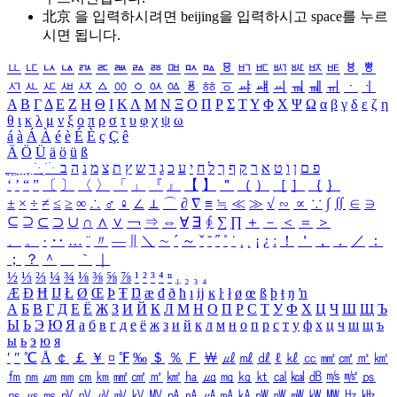
北京 을 입력하시려면
beijing
을 입력하시고 space를 누르
시면 됩니다.
ㅥ
ㅦ
ㅧ
ㅨ
ㅩ
ㅪ
ㅫ
ㅬ
ㅭ
ㅮ
ㅯ
ㅰ
ㅱ
ㅲ
ㅳ
ㅴ
ㅵ
ㅶ
ㅷ
ㅸ
ㅹ
ㅺ
ㅻ
ㅼ
ㅽ
ㅾ
ㅿ
ㆀ
ㆁ
ㆂ
ㆃ
ㆄ
ㆅ
ㆆ
ㆇ
ㆈ
ㆉ
ㆊ
ㆋ
ㆌ
ㆍ
ㆎ
Α
Β
Γ
Δ
Ε
Ζ
Η
Θ
Ι
Κ
Λ
Μ
Ν
Ξ
Ο
Π
Ρ
Σ
Τ
Υ
Φ
Χ
Ψ
Ω
α
β
γ
δ
ε
ζ
η
θ
ι
κ
λ
μ
ν
ξ
ο
π
ρ
σ
τ
υ
φ
χ
ψ
ω
á
à
Á
À
é
è
É
È
ç
Ç
ê
Ä
Ö
Ü
ä
ö
ü
ß
ְ
ֳ
ֲ
ֱ
ָ
ַ
ֵ
ֶ
ִ
ֹ
ּ
ֻ
ׂ
ׁ
ּ
ב
ה
נ
מ
צ
ת
ץ
ש
ד
ג
כ
ע
י
ח
ל
ך
ף
ק
ר
א
ט
ו
ן
ם
פ
‘
’
“
”
〔
〕
〈
〉
「
」
『
』
【
】
＂
（
）
［
］
｛
｝
±
×
÷
≠
≤
≥
∞
∴
♂
♀
∠
⊥
⌒
∂
∇
≡
≒
≪
≫
√
∽
∝
∵
∫
∬
∈
∋
⊆
⊇
⊂
⊃
∪
∩
∧
∨
￢
⇒
⇔
∀
∃
∮
∑
∏
＋
－
＜
＝
＞
、
。
·
‥
…
¨
〃
―
∥
＼
∼
´
～
ˇ
˘
˝
˚
˙
¸
˛
¡
¿
ː
！
＇
，
．
／
：
；
？
＾
＿
｀
｜
½
⅓
⅔
¼
¾
⅛
⅜
⅝
⅞
¹
²
³
⁴
ⁿ
₁
₂
₃
₄
Æ
Ð
Ħ
Ĳ
Ł
Ø
Œ
Þ
Ŧ
Ŋ
æ
đ
ð
ħ
ı
ĳ
ĸ
ŀ
ł
ø
œ
ß
þ
ŧ
ŋ
ŉ
А
Б
В
Г
Д
Е
Ё
Ж
З
И
Й
К
Л
М
Н
О
П
Р
С
Т
У
Ф
Х
Ц
Ч
Ш
Щ
Ъ
Ы
Ь
Э
Ю
Я
а
б
в
г
д
е
ё
ж
з
и
й
к
л
м
н
о
п
р
с
т
у
ф
х
ц
ч
ш
щ
ъ
ы
ь
э
ю
я
′
″
℃
Å
￠
￡
￥
¤
℉
‰
＄
％
Ｆ
￦
㎕
㎖
㎗
ℓ
㎘
㏄
㎣
㎤
㎥
㎦
㎙
㎚
㎛
㎜
㎝
㎞
㎟
㎠
㎡
㎢
㏊
㎍
㎎
㎏
㏏
㎈
㎉
㏈
㎧
㎨
㎰
㎱
㎲
㎳
㎴
㎵
㎶
㎷
㎸
㎹
㎀
㎁
㎂
㎃
㎄
㎺
㎻
㎽
㎾
㎿
㎐
㎑