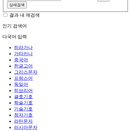
상세검색
결과 내 재검색
인기 검색어
다국어 입력
히라가나
가타카나
중국어
한글고어
그리스문자
프랑스어
독일어
히브리어
괄호기호
학술기호
기술기호
첨자기호
라틴문자
러시아문자