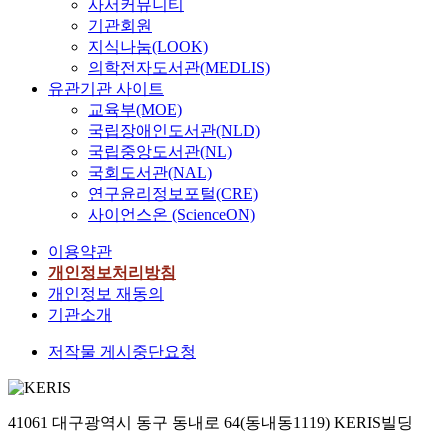
사서커뮤니티
기관회원
지식나눔(LOOK)
의학전자도서관(MEDLIS)
유관기관 사이트
교육부(MOE)
국립장애인도서관(NLD)
국립중앙도서관(NL)
국회도서관(NAL)
연구윤리정보포털(CRE)
사이언스온 (ScienceON)
이용약관
개인정보처리방침
개인정보 재동의
기관소개
저작물 게시중단요청
41061 대구광역시 동구 동내로 64(동내동1119) KERIS빌딩