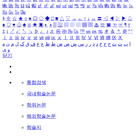
㎒
㎓
㎔
Ω
㏀
㏁
㎊
㎋
㎌
㏖
㏅
㎭
㎮
㎯
㏛
㎩
㎪
㎫
㎬
㏝
㏐
㏓
㏃
㏉
㏜
㏆
§
※
☆
★
○
●
◎
◇
◆
□
■
△
▽
→
←
↑
↓
↔
〓
◁
◀
▷
▶
♤
♠
♡
♥
♧
♣
⊙
◈
▣
◐
◑
▒
▤
▥
▨
▧
▦
▩
♨
☏
☎
☜
☞
¶
†
‡
↕
↗
↙
↖
↘
♭
♩
♪
♬
㉿
㈜
№
㏇
™
㏂
㏘
℡
＃
＆
＊
＠
ª
º
ⅰ
ⅱ
ⅲ
ⅳ
ⅴ
ⅵ
ⅶ
ⅷ
ⅸ
ⅹ
Ⅰ
Ⅱ
Ⅲ
Ⅳ
Ⅴ
Ⅵ
Ⅶ
Ⅷ
Ⅸ
Ⅹ
ا
ب
ت
ث
ج
ح
خ
د
ذ
ر
ز
س
ش
ص
ض
ط
ظ
ع
غ
ف
ق
ک
ل
م
ن
ه
و
ی
닫기
통합검색
국내학술논문
학위논문
해외학술논문
학술지