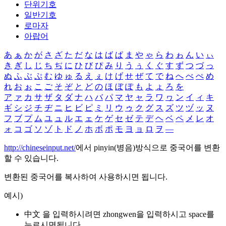
단위기호
일반기호
로마자
아랍어
あ
ぁ
か
が
さ
ざ
た
だ
な
は
ば
ぱ
ま
や
ゃ
ら
わ
ゎ
ん
い
ぃ
き
ぎ
し
じ
ち
ぢ
に
ひ
び
ぴ
み
り
う
ぅ
く
ぐ
す
ず
つ
づ
っ
ぬ
ふ
ぶ
ぷ
む
ゆ
ゅ
る
え
ぇ
け
げ
せ
ぜ
て
で
ね
へ
べ
ぺ
め
れ
お
ぉ
こ
ご
そ
ぞ
と
ど
の
ほ
ぼ
ぽ
も
よ
ょ
ろ
を
ア
ァ
カ
サ
ザ
タ
ダ
ナ
ハ
バ
パ
マ
ヤ
ャ
ラ
ワ
ヮ
ン
イ
ィ
キ
ギ
シ
ジ
チ
ヂ
ニ
ヒ
ビ
ピ
ミ
リ
ウ
ゥ
ク
グ
ス
ズ
ツ
ヅ
ッ
ヌ
フ
ブ
プ
ム
ユ
ュ
ル
エ
ェ
ケ
ゲ
セ
ゼ
テ
デ
ヘ
ベ
ペ
メ
レ
オ
ォ
コ
ゴ
ソ
ゾ
ト
ド
ノ
ホ
ボ
ポ
モ
ヨ
ョ
ロ
ヲ
―
http://chineseinput.net/
에서 pinyin(병음)방식으로 중국어를 변환
할 수 있습니다.
변환된 중국어를 복사하여 사용하시면 됩니다.
예시)
中文 을 입력하시려면
zhongwen
을 입력하시고 space를
누르시면됩니다.