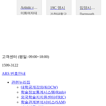
Artistic research as a means to critically translate perceptions of transnational adoption
19C 영시
입양시장: 현시대의 신념, 계층, 인종
이화여자대
가천대학교
Dartmouth
학교
Michele
이만식
Jane Jin
Goodwin
Kaisen
고객센터 (평일: 09:00~18:00)
1599-3122
ARS 번호안내
관련누리집
대학공개강의(KOCW)
학술정보통계시스템(Rinfo)
외국학술지지원센터(FRIC)
학술관계분석서비스(SAM)