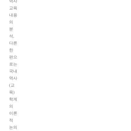
역사
교육
내용
의
분
석,
다른
한
편으
로는
국내
역사
(교
육)
학계
의
이론
적
논의