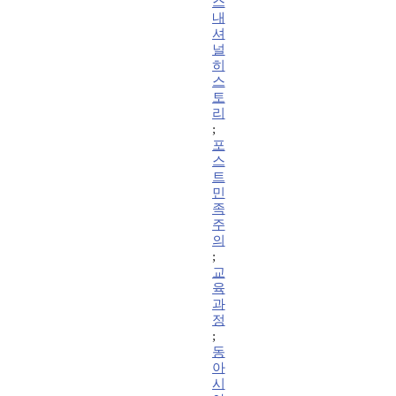
스
내
셔
널
히
스
토
리
;
포
스
트
민
족
주
의
;
교
육
과
정
;
동
아
시