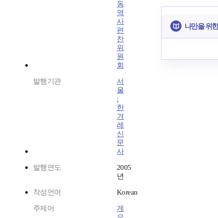
동
역
사
나만을 위한
편
찬
위
원
회
발행기관
서
울
:
한
겨
레
신
문
사
발행연도
2005
년
작성언어
Korean
주제어
게
오