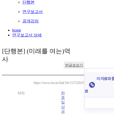
단행본
연구보고서
공개강의
home
연구보고서 상세
[단행본] (미래를 여는)역
사
한글로보기
이 자료와 함
https://www.riss.kr/link?id=G3724567
료
저자
한
중
일
삼
공