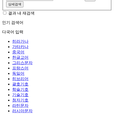
상세검색
결과 내 재검색
인기 검색어
다국어 입력
히라가나
가타카나
중국어
한글고어
그리스문자
프랑스어
독일어
히브리어
괄호기호
학술기호
기술기호
첨자기호
라틴문자
러시아문자