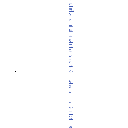
르
크-
에
케
르
트-
국
제
교
과
서
연
구
소
;
세
계
사
;
역
사
교
육
;