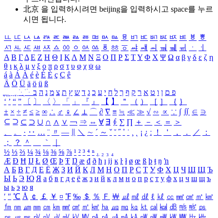
北京 을 입력하시려면
beijing
을 입력하시고 space를 누르
시면 됩니다.
ㅥ
ㅦ
ㅧ
ㅨ
ㅩ
ㅪ
ㅫ
ㅬ
ㅭ
ㅮ
ㅯ
ㅰ
ㅱ
ㅲ
ㅳ
ㅴ
ㅵ
ㅶ
ㅷ
ㅸ
ㅹ
ㅺ
ㅻ
ㅼ
ㅽ
ㅾ
ㅿ
ㆀ
ㆁ
ㆂ
ㆃ
ㆄ
ㆅ
ㆆ
ㆇ
ㆈ
ㆉ
ㆊ
ㆋ
ㆌ
ㆍ
ㆎ
Α
Β
Γ
Δ
Ε
Ζ
Η
Θ
Ι
Κ
Λ
Μ
Ν
Ξ
Ο
Π
Ρ
Σ
Τ
Υ
Φ
Χ
Ψ
Ω
α
β
γ
δ
ε
ζ
η
θ
ι
κ
λ
μ
ν
ξ
ο
π
ρ
σ
τ
υ
φ
χ
ψ
ω
á
à
Á
À
é
è
É
È
ç
Ç
ê
Ä
Ö
Ü
ä
ö
ü
ß
ְ
ֳ
ֲ
ֱ
ָ
ַ
ֵ
ֶ
ִ
ֹ
ּ
ֻ
ׂ
ׁ
ּ
ב
ה
נ
מ
צ
ת
ץ
ש
ד
ג
כ
ע
י
ח
ל
ך
ף
ק
ר
א
ט
ו
ן
ם
פ
‘
’
“
”
〔
〕
〈
〉
「
」
『
』
【
】
＂
（
）
［
］
｛
｝
±
×
÷
≠
≤
≥
∞
∴
♂
♀
∠
⊥
⌒
∂
∇
≡
≒
≪
≫
√
∽
∝
∵
∫
∬
∈
∋
⊆
⊇
⊂
⊃
∪
∩
∧
∨
￢
⇒
⇔
∀
∃
∮
∑
∏
＋
－
＜
＝
＞
、
。
·
‥
…
¨
〃
―
∥
＼
∼
´
～
ˇ
˘
˝
˚
˙
¸
˛
¡
¿
ː
！
＇
，
．
／
：
；
？
＾
＿
｀
｜
½
⅓
⅔
¼
¾
⅛
⅜
⅝
⅞
¹
²
³
⁴
ⁿ
₁
₂
₃
₄
Æ
Ð
Ħ
Ĳ
Ł
Ø
Œ
Þ
Ŧ
Ŋ
æ
đ
ð
ħ
ı
ĳ
ĸ
ŀ
ł
ø
œ
ß
þ
ŧ
ŋ
ŉ
А
Б
В
Г
Д
Е
Ё
Ж
З
И
Й
К
Л
М
Н
О
П
Р
С
Т
У
Ф
Х
Ц
Ч
Ш
Щ
Ъ
Ы
Ь
Э
Ю
Я
а
б
в
г
д
е
ё
ж
з
и
й
к
л
м
н
о
п
р
с
т
у
ф
х
ц
ч
ш
щ
ъ
ы
ь
э
ю
я
′
″
℃
Å
￠
￡
￥
¤
℉
‰
＄
％
Ｆ
￦
㎕
㎖
㎗
ℓ
㎘
㏄
㎣
㎤
㎥
㎦
㎙
㎚
㎛
㎜
㎝
㎞
㎟
㎠
㎡
㎢
㏊
㎍
㎎
㎏
㏏
㎈
㎉
㏈
㎧
㎨
㎰
㎱
㎲
㎳
㎴
㎵
㎶
㎷
㎸
㎹
㎀
㎁
㎂
㎃
㎄
㎺
㎻
㎽
㎾
㎿
㎐
㎑