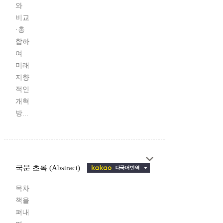
와
비교
·총
합하
여
미래
지향
적인
개혁
방...
국문 초록 (Abstract)
목차
책을
펴내