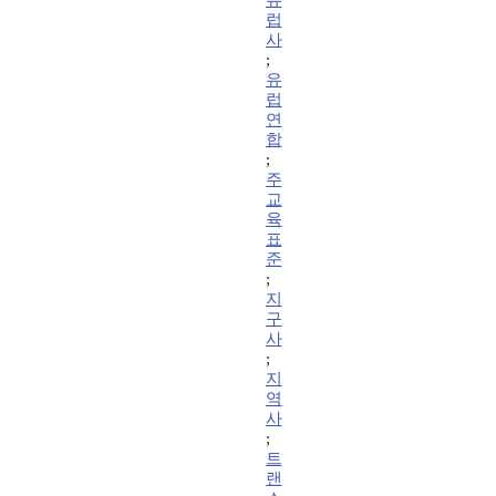
유
럽
사
;
유
럽
연
합
;
주
교
육
표
준
;
지
구
사
;
지
역
사
;
트
랜