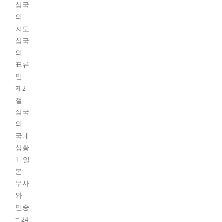
삼국
의
지도
삼국
의
표류
민
제2
절
삼국
의
국내
상황
1. 일
본 -
무사
와
민중
= 24