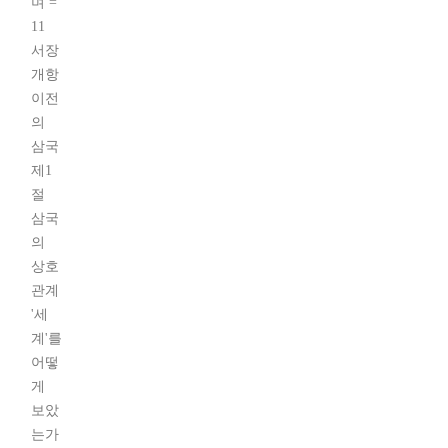
며 =
11
서장
개항
이전
의
삼국
제1
절
삼국
의
상호
관계
'세
계'를
어떻
게
보았
는가