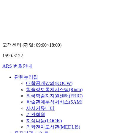
사
구
대
이
소
학
버
김
교
대
성
윤
학
진
희
교
정
김
진
고객센터 (평일: 09:00~18:00)
명
1599-3122
ARS 번호안내
관련누리집
대학공개강의(KOCW)
학술정보통계시스템(Rinfo)
외국학술지지원센터(FRIC)
학술관계분석서비스(SAM)
사서커뮤니티
기관회원
지식나눔(LOOK)
의학전자도서관(MEDLIS)