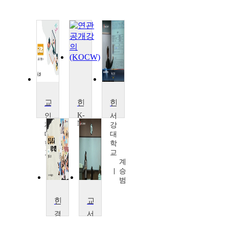
교육과정
한국사회와 정체성
한국사강독II
K-
인
서
MOOC
제
강
인
대
대
하
학
학
대
교
교
학
구
계
교
원
승
K
회
범
학
술
한국사회와대학이해
교육과정
확
경
산
서
희
연
강