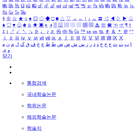
㎒
㎓
㎔
Ω
㏀
㏁
㎊
㎋
㎌
㏖
㏅
㎭
㎮
㎯
㏛
㎩
㎪
㎫
㎬
㏝
㏐
㏓
㏃
㏉
㏜
㏆
§
※
☆
★
○
●
◎
◇
◆
□
■
△
▽
→
←
↑
↓
↔
〓
◁
◀
▷
▶
♤
♠
♡
♥
♧
♣
⊙
◈
▣
◐
◑
▒
▤
▥
▨
▧
▦
▩
♨
☏
☎
☜
☞
¶
†
‡
↕
↗
↙
↖
↘
♭
♩
♪
♬
㉿
㈜
№
㏇
™
㏂
㏘
℡
＃
＆
＊
＠
ª
º
ⅰ
ⅱ
ⅲ
ⅳ
ⅴ
ⅵ
ⅶ
ⅷ
ⅸ
ⅹ
Ⅰ
Ⅱ
Ⅲ
Ⅳ
Ⅴ
Ⅵ
Ⅶ
Ⅷ
Ⅸ
Ⅹ
ا
ب
ت
ث
ج
ح
خ
د
ذ
ر
ز
س
ش
ص
ض
ط
ظ
ع
غ
ف
ق
ک
ل
م
ن
ه
و
ی
닫기
통합검색
국내학술논문
학위논문
해외학술논문
학술지