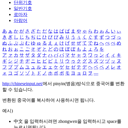
단위기호
일반기호
로마자
아랍어
あ
ぁ
か
が
さ
ざ
た
だ
な
は
ば
ぱ
ま
や
ゃ
ら
わ
ゎ
ん
い
ぃ
き
ぎ
し
じ
ち
ぢ
に
ひ
び
ぴ
み
り
う
ぅ
く
ぐ
す
ず
つ
づ
っ
ぬ
ふ
ぶ
ぷ
む
ゆ
ゅ
る
え
ぇ
け
げ
せ
ぜ
て
で
ね
へ
べ
ぺ
め
れ
お
ぉ
こ
ご
そ
ぞ
と
ど
の
ほ
ぼ
ぽ
も
よ
ょ
ろ
を
ア
ァ
カ
サ
ザ
タ
ダ
ナ
ハ
バ
パ
マ
ヤ
ャ
ラ
ワ
ヮ
ン
イ
ィ
キ
ギ
シ
ジ
チ
ヂ
ニ
ヒ
ビ
ピ
ミ
リ
ウ
ゥ
ク
グ
ス
ズ
ツ
ヅ
ッ
ヌ
フ
ブ
プ
ム
ユ
ュ
ル
エ
ェ
ケ
ゲ
セ
ゼ
テ
デ
ヘ
ベ
ペ
メ
レ
オ
ォ
コ
ゴ
ソ
ゾ
ト
ド
ノ
ホ
ボ
ポ
モ
ヨ
ョ
ロ
ヲ
―
http://chineseinput.net/
에서 pinyin(병음)방식으로 중국어를 변환
할 수 있습니다.
변환된 중국어를 복사하여 사용하시면 됩니다.
예시)
中文 을 입력하시려면
zhongwen
을 입력하시고 space를
누르시면됩니다.