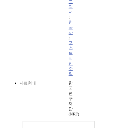
교
과
서
;
한
국
사
;
포
스
트
식
민
주
의
자료형태
한
국
연
구
재
단
(NRF)