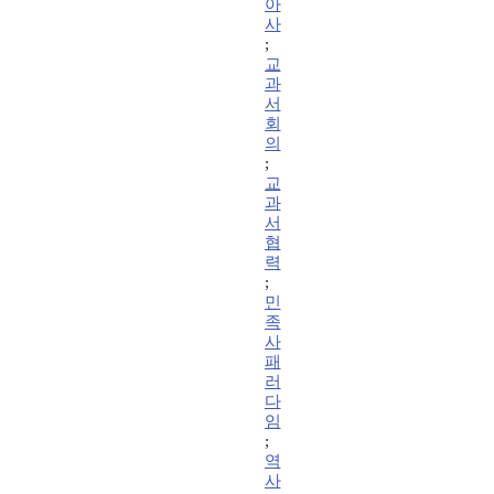
아
사
;
교
과
서
회
의
;
교
과
서
협
력
;
민
족
사
패
러
다
임
;
역
사