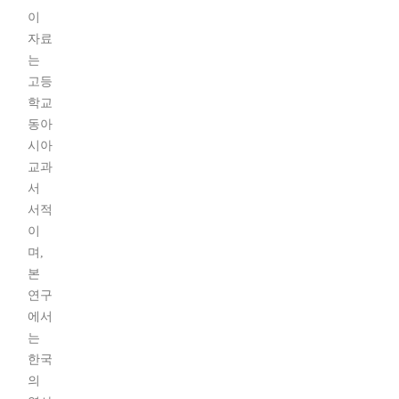
이
자료
는
고등
학교
동아
시아
교과
서
서적
이
며,
본
연구
에서
는
한국
의