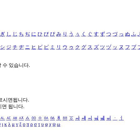
ぎ
し
じ
ち
ぢ
に
ひ
び
ぴ
み
り
う
ぅ
く
ぐ
す
ず
つ
づ
っ
ぬ
ふ
シ
ジ
チ
ヂ
ニ
ヒ
ビ
ピ
ミ
リ
ウ
ゥ
ク
グ
ス
ズ
ツ
ヅ
ッ
ヌ
フ
ブ
할 수 있습니다.
누르시면됩니다.
시면 됩니다.
ㅻ
ㅼ
ㅽ
ㅾ
ㅿ
ㆀ
ㆁ
ㆂ
ㆃ
ㆄ
ㆅ
ㆆ
ㆇ
ㆈ
ㆉ
ㆊ
ㆋ
ㆌ
ㆍ
ㆎ
θ
ι
κ
λ
μ
ν
ξ
ο
π
ρ
σ
τ
υ
φ
χ
ψ
ω