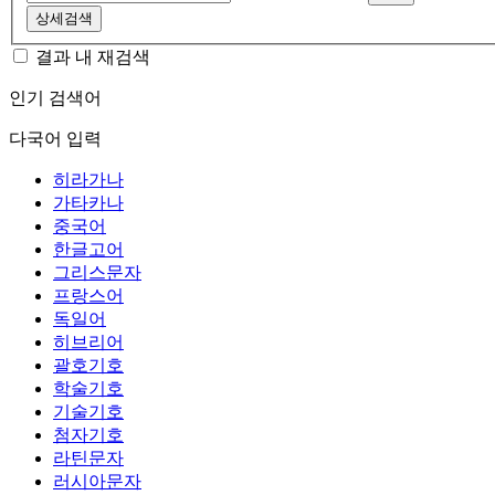
상세검색
결과 내 재검색
인기 검색어
다국어 입력
히라가나
가타카나
중국어
한글고어
그리스문자
프랑스어
독일어
히브리어
괄호기호
학술기호
기술기호
첨자기호
라틴문자
러시아문자