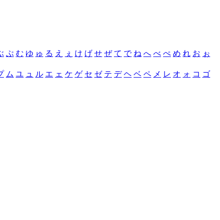
ぶ
ぷ
む
ゆ
ゅ
る
え
ぇ
け
げ
せ
ぜ
て
で
ね
へ
べ
ぺ
め
れ
お
ぉ
プ
ム
ユ
ュ
ル
エ
ェ
ケ
ゲ
セ
ゼ
テ
デ
ヘ
ベ
ペ
メ
レ
オ
ォ
コ
ゴ