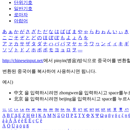
단위기호
일반기호
로마자
아랍어
あ
ぁ
か
が
さ
ざ
た
だ
な
は
ば
ぱ
ま
や
ゃ
ら
わ
ゎ
ん
い
ぃ
き
こ
ご
そ
ぞ
と
ど
の
ほ
ぼ
ぽ
も
よ
ょ
ろ
を
ア
ァ
カ
サ
ザ
タ
ダ
ナ
ハ
バ
パ
マ
ヤ
ャ
ラ
ワ
ヮ
ン
イ
ィ
キ
ギ
ソ
ゾ
ト
ド
ノ
ホ
ボ
ポ
モ
ヨ
ョ
ロ
ヲ
―
http://chineseinput.net/
에서 pinyin(병음)방식으로 중국어를 변환
변환된 중국어를 복사하여 사용하시면 됩니다.
예시)
中文 을 입력하시려면
zhongwen
을 입력하시고 space를
北京 을 입력하시려면
beijing
을 입력하시고 space를 누르
ㅥ
ㅦ
ㅧ
ㅨ
ㅩ
ㅪ
ㅫ
ㅬ
ㅭ
ㅮ
ㅯ
ㅰ
ㅱ
ㅲ
ㅳ
ㅴ
ㅵ
ㅶ
ㅷ
ㅸ
ㅹ
ㅺ
Α
Β
Γ
Δ
Ε
Ζ
Η
Θ
Ι
Κ
Λ
Μ
Ν
Ξ
Ο
Π
Ρ
Σ
Τ
Υ
Φ
Χ
Ψ
Ω
α
β
γ
δ
ε
ζ
η
á
à
Á
À
é
è
É
È
ç
Ç
ê
Ä
Ö
Ü
ä
ö
ü
ß