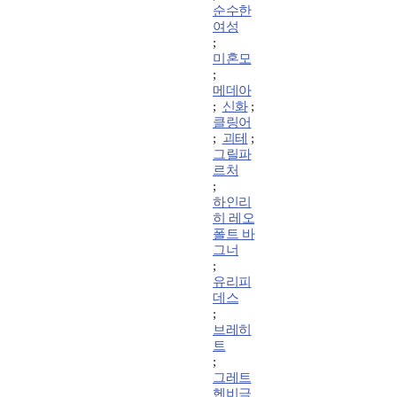
순수한
여성
;
미혼모
;
메데아
;
신화
;
클링어
;
괴테
;
그릴파
르처
;
하인리
히 레오
폴트 바
그너
;
유리피
데스
;
브레히
트
;
그레트
헨비극