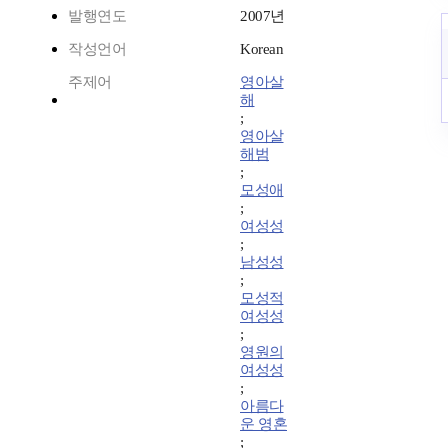
발행연도
2007년
작성언어
Korean
주제어
영아살
해
;
영아살
해범
;
모성애
;
여성성
;
남성성
;
모성적
여성성
;
영원의
여성성
;
아름다
운 영혼
;