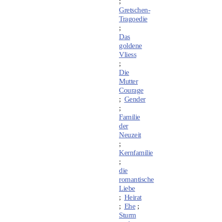
;
Gretschen-
Tragoedie
;
Das
goldene
Vliess
;
Die
Mutter
Courage
;
Gender
;
Familie
der
Neuzeit
;
Kernfamilie
;
die
romantische
Liebe
;
Heirat
;
Ehe
;
Sturm