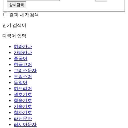
상세검색
결과 내 재검색
인기 검색어
다국어 입력
히라가나
가타카나
중국어
한글고어
그리스문자
프랑스어
독일어
히브리어
괄호기호
학술기호
기술기호
첨자기호
라틴문자
러시아문자