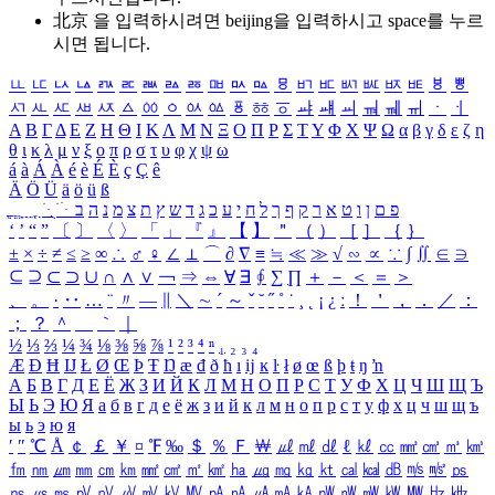
北京 을 입력하시려면
beijing
을 입력하시고 space를 누르
시면 됩니다.
ㅥ
ㅦ
ㅧ
ㅨ
ㅩ
ㅪ
ㅫ
ㅬ
ㅭ
ㅮ
ㅯ
ㅰ
ㅱ
ㅲ
ㅳ
ㅴ
ㅵ
ㅶ
ㅷ
ㅸ
ㅹ
ㅺ
ㅻ
ㅼ
ㅽ
ㅾ
ㅿ
ㆀ
ㆁ
ㆂ
ㆃ
ㆄ
ㆅ
ㆆ
ㆇ
ㆈ
ㆉ
ㆊ
ㆋ
ㆌ
ㆍ
ㆎ
Α
Β
Γ
Δ
Ε
Ζ
Η
Θ
Ι
Κ
Λ
Μ
Ν
Ξ
Ο
Π
Ρ
Σ
Τ
Υ
Φ
Χ
Ψ
Ω
α
β
γ
δ
ε
ζ
η
θ
ι
κ
λ
μ
ν
ξ
ο
π
ρ
σ
τ
υ
φ
χ
ψ
ω
á
à
Á
À
é
è
É
È
ç
Ç
ê
Ä
Ö
Ü
ä
ö
ü
ß
ְ
ֳ
ֲ
ֱ
ָ
ַ
ֵ
ֶ
ִ
ֹ
ּ
ֻ
ׂ
ׁ
ּ
ב
ה
נ
מ
צ
ת
ץ
ש
ד
ג
כ
ע
י
ח
ל
ך
ף
ק
ר
א
ט
ו
ן
ם
פ
‘
’
“
”
〔
〕
〈
〉
「
」
『
』
【
】
＂
（
）
［
］
｛
｝
±
×
÷
≠
≤
≥
∞
∴
♂
♀
∠
⊥
⌒
∂
∇
≡
≒
≪
≫
√
∽
∝
∵
∫
∬
∈
∋
⊆
⊇
⊂
⊃
∪
∩
∧
∨
￢
⇒
⇔
∀
∃
∮
∑
∏
＋
－
＜
＝
＞
、
。
·
‥
…
¨
〃
―
∥
＼
∼
´
～
ˇ
˘
˝
˚
˙
¸
˛
¡
¿
ː
！
＇
，
．
／
：
；
？
＾
＿
｀
｜
½
⅓
⅔
¼
¾
⅛
⅜
⅝
⅞
¹
²
³
⁴
ⁿ
₁
₂
₃
₄
Æ
Ð
Ħ
Ĳ
Ł
Ø
Œ
Þ
Ŧ
Ŋ
æ
đ
ð
ħ
ı
ĳ
ĸ
ŀ
ł
ø
œ
ß
þ
ŧ
ŋ
ŉ
А
Б
В
Г
Д
Е
Ё
Ж
З
И
Й
К
Л
М
Н
О
П
Р
С
Т
У
Ф
Х
Ц
Ч
Ш
Щ
Ъ
Ы
Ь
Э
Ю
Я
а
б
в
г
д
е
ё
ж
з
и
й
к
л
м
н
о
п
р
с
т
у
ф
х
ц
ч
ш
щ
ъ
ы
ь
э
ю
я
′
″
℃
Å
￠
￡
￥
¤
℉
‰
＄
％
Ｆ
￦
㎕
㎖
㎗
ℓ
㎘
㏄
㎣
㎤
㎥
㎦
㎙
㎚
㎛
㎜
㎝
㎞
㎟
㎠
㎡
㎢
㏊
㎍
㎎
㎏
㏏
㎈
㎉
㏈
㎧
㎨
㎰
㎱
㎲
㎳
㎴
㎵
㎶
㎷
㎸
㎹
㎀
㎁
㎂
㎃
㎄
㎺
㎻
㎽
㎾
㎿
㎐
㎑