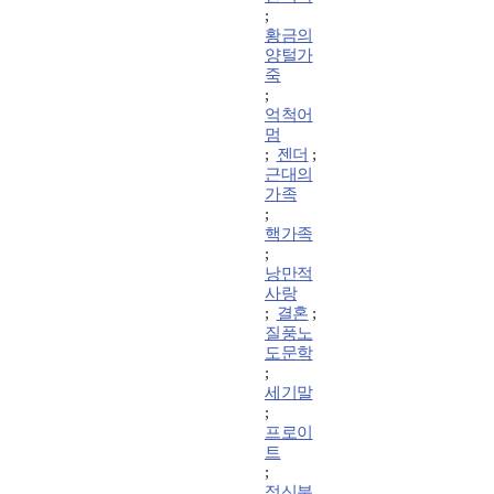
;
황금의
양털가
죽
;
억척어
멈
;
젠더
;
근대의
가족
;
핵가족
;
낭만적
사랑
;
결혼
;
질풍노
도문학
;
세기말
;
프로이
트
;
정신분