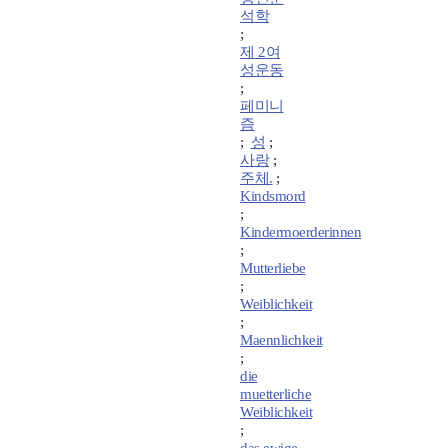
석학
;
제 2여
성운동
;
페미니
즘
;
성
;
사랑
;
주체.
;
Kindsmord
;
Kindermoerderinnen
;
Mutterliebe
;
Weiblichkeit
;
Maennlichkeit
;
die
muetterliche
Weiblichkeit
;