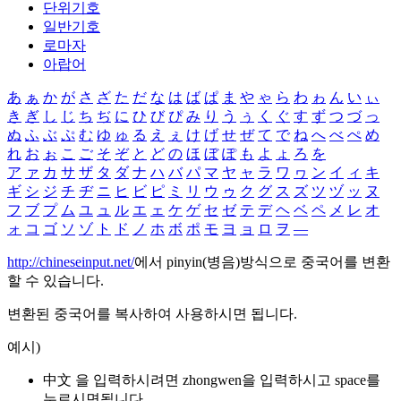
단위기호
일반기호
로마자
아랍어
あ
ぁ
か
が
さ
ざ
た
だ
な
は
ば
ぱ
ま
や
ゃ
ら
わ
ゎ
ん
い
ぃ
き
ぎ
し
じ
ち
ぢ
に
ひ
び
ぴ
み
り
う
ぅ
く
ぐ
す
ず
つ
づ
っ
ぬ
ふ
ぶ
ぷ
む
ゆ
ゅ
る
え
ぇ
け
げ
せ
ぜ
て
で
ね
へ
べ
ぺ
め
れ
お
ぉ
こ
ご
そ
ぞ
と
ど
の
ほ
ぼ
ぽ
も
よ
ょ
ろ
を
ア
ァ
カ
サ
ザ
タ
ダ
ナ
ハ
バ
パ
マ
ヤ
ャ
ラ
ワ
ヮ
ン
イ
ィ
キ
ギ
シ
ジ
チ
ヂ
ニ
ヒ
ビ
ピ
ミ
リ
ウ
ゥ
ク
グ
ス
ズ
ツ
ヅ
ッ
ヌ
フ
ブ
プ
ム
ユ
ュ
ル
エ
ェ
ケ
ゲ
セ
ゼ
テ
デ
ヘ
ベ
ペ
メ
レ
オ
ォ
コ
ゴ
ソ
ゾ
ト
ド
ノ
ホ
ボ
ポ
モ
ヨ
ョ
ロ
ヲ
―
http://chineseinput.net/
에서 pinyin(병음)방식으로 중국어를 변환
할 수 있습니다.
변환된 중국어를 복사하여 사용하시면 됩니다.
예시)
中文 을 입력하시려면
zhongwen
을 입력하시고 space를
누르시면됩니다.