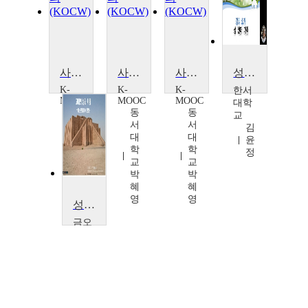
사랑에 대하여: 과학으로 배우는 성과 젠더
사랑에 대하여: 과학으로 배우는 성과 젠더
사랑에 대하여: 과학으로 배우는 성과 젠더
성, 젠더, 가족
K-
K-
K-
한서
MOOC
MOOC
MOOC
대학
동
동
동
교
서
서
서
김
대
대
대
윤
학
학
학
정
교
교
교
박
박
박
혜
혜
혜
영
영
영
성과 사랑의 심리학
금오
공과
대학
교
최
정
아