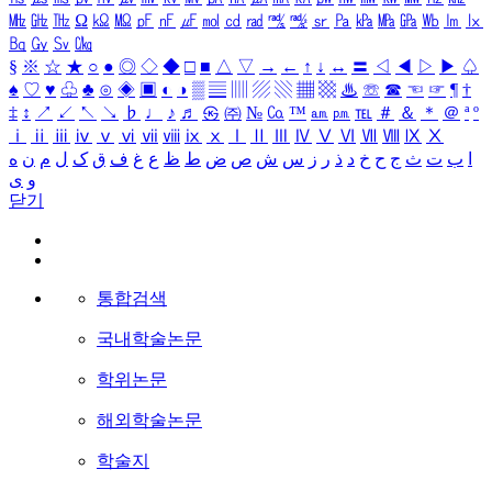
㎒
㎓
㎔
Ω
㏀
㏁
㎊
㎋
㎌
㏖
㏅
㎭
㎮
㎯
㏛
㎩
㎪
㎫
㎬
㏝
㏐
㏓
㏃
㏉
㏜
㏆
§
※
☆
★
○
●
◎
◇
◆
□
■
△
▽
→
←
↑
↓
↔
〓
◁
◀
▷
▶
♤
♠
♡
♥
♧
♣
⊙
◈
▣
◐
◑
▒
▤
▥
▨
▧
▦
▩
♨
☏
☎
☜
☞
¶
†
‡
↕
↗
↙
↖
↘
♭
♩
♪
♬
㉿
㈜
№
㏇
™
㏂
㏘
℡
＃
＆
＊
＠
ª
º
ⅰ
ⅱ
ⅲ
ⅳ
ⅴ
ⅵ
ⅶ
ⅷ
ⅸ
ⅹ
Ⅰ
Ⅱ
Ⅲ
Ⅳ
Ⅴ
Ⅵ
Ⅶ
Ⅷ
Ⅸ
Ⅹ
ا
ب
ت
ث
ج
ح
خ
د
ذ
ر
ز
س
ش
ص
ض
ط
ظ
ع
غ
ف
ق
ک
ل
م
ن
ه
و
ی
닫기
통합검색
국내학술논문
학위논문
해외학술논문
학술지