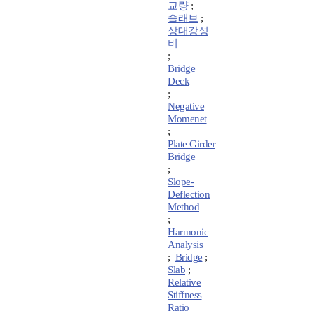
교량
;
슬래브
;
상대강성
비
;
Bridge
Deck
;
Negative
Momenet
;
Plate Girder
Bridge
;
Slope-
Deflection
Method
;
Harmonic
Analysis
;
Bridge
;
Slab
;
Relative
Stiffness
Ratio