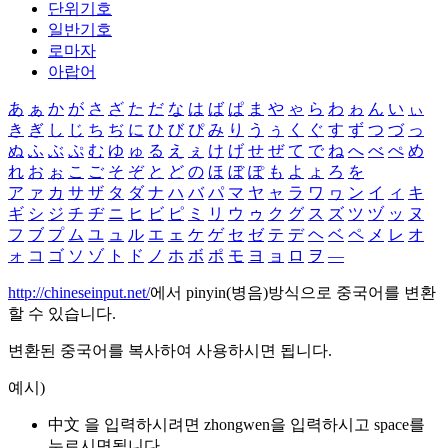
단위기호
일반기호
로마자
아랍어
あ
ぁ
か
が
さ
ざ
た
だ
な
は
ば
ぱ
ま
や
ゃ
ら
わ
ゎ
ん
い
ぃ
き
ぎ
し
じ
ち
ぢ
に
ひ
び
ぴ
み
り
う
ぅ
く
ぐ
す
ず
つ
づ
っ
ぬ
ふ
ぶ
ぷ
む
ゆ
ゅ
る
え
ぇ
け
げ
せ
ぜ
て
で
ね
へ
べ
ぺ
め
れ
お
ぉ
こ
ご
そ
ぞ
と
ど
の
ほ
ぼ
ぽ
も
よ
ょ
ろ
を
ア
ァ
カ
サ
ザ
タ
ダ
ナ
ハ
バ
パ
マ
ヤ
ャ
ラ
ワ
ヮ
ン
イ
ィ
キ
ギ
シ
ジ
チ
ヂ
ニ
ヒ
ビ
ピ
ミ
リ
ウ
ゥ
ク
グ
ス
ズ
ツ
ヅ
ッ
ヌ
フ
ブ
プ
ム
ユ
ュ
ル
エ
ェ
ケ
ゲ
セ
ゼ
テ
デ
ヘ
ベ
ペ
メ
レ
オ
ォ
コ
ゴ
ソ
ゾ
ト
ド
ノ
ホ
ボ
ポ
モ
ヨ
ョ
ロ
ヲ
―
http://chineseinput.net/
에서 pinyin(병음)방식으로 중국어를 변환
할 수 있습니다.
변환된 중국어를 복사하여 사용하시면 됩니다.
예시)
中文 을 입력하시려면
zhongwen
을 입력하시고 space를
누르시면됩니다.