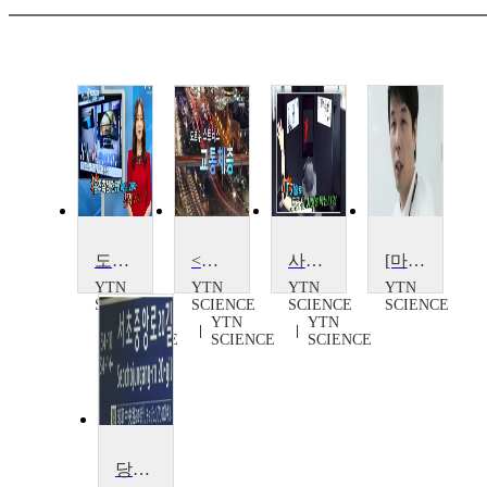
도로의 시한폭탄, 음주운전
<다큐S+>도로 위 스트레스, 교통체증
사고 막는 IT 기술, 도로교통
[마이웨이] 도로위의 숨은 주역, 김진우 연구원
YTN
YTN
YTN
YTN
SCIENCE
SCIENCE
SCIENCE
SCIENCE
YTN
YTN
YTN
SCIENCE
SCIENCE
SCIENCE
당신의 도로명 주소를 아십니까?