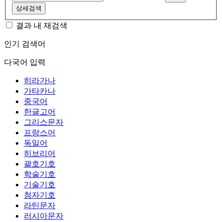
상세검색
결과 내 재검색
인기 검색어
다국어 입력
히라가나
가타카나
중국어
한글고어
그리스문자
프랑스어
독일어
히브리어
괄호기호
학술기호
기술기호
첨자기호
라틴문자
러시아문자