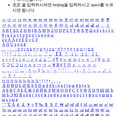
北京 을 입력하시려면
beijing
을 입력하시고 space를 누르
시면 됩니다.
ㅥ
ㅦ
ㅧ
ㅨ
ㅩ
ㅪ
ㅫ
ㅬ
ㅭ
ㅮ
ㅯ
ㅰ
ㅱ
ㅲ
ㅳ
ㅴ
ㅵ
ㅶ
ㅷ
ㅸ
ㅹ
ㅺ
ㅻ
ㅼ
ㅽ
ㅾ
ㅿ
ㆀ
ㆁ
ㆂ
ㆃ
ㆄ
ㆅ
ㆆ
ㆇ
ㆈ
ㆉ
ㆊ
ㆋ
ㆌ
ㆍ
ㆎ
Α
Β
Γ
Δ
Ε
Ζ
Η
Θ
Ι
Κ
Λ
Μ
Ν
Ξ
Ο
Π
Ρ
Σ
Τ
Υ
Φ
Χ
Ψ
Ω
α
β
γ
δ
ε
ζ
η
θ
ι
κ
λ
μ
ν
ξ
ο
π
ρ
σ
τ
υ
φ
χ
ψ
ω
á
à
Á
À
é
è
É
È
ç
Ç
ê
Ä
Ö
Ü
ä
ö
ü
ß
ְ
ֳ
ֲ
ֱ
ָ
ַ
ֵ
ֶ
ִ
ֹ
ּ
ֻ
ׂ
ׁ
ּ
ב
ה
נ
מ
צ
ת
ץ
ש
ד
ג
כ
ע
י
ח
ל
ך
ף
ק
ר
א
ט
ו
ן
ם
פ
‘
’
“
”
〔
〕
〈
〉
「
」
『
』
【
】
＂
（
）
［
］
｛
｝
±
×
÷
≠
≤
≥
∞
∴
♂
♀
∠
⊥
⌒
∂
∇
≡
≒
≪
≫
√
∽
∝
∵
∫
∬
∈
∋
⊆
⊇
⊂
⊃
∪
∩
∧
∨
￢
⇒
⇔
∀
∃
∮
∑
∏
＋
－
＜
＝
＞
、
。
·
‥
…
¨
〃
―
∥
＼
∼
´
～
ˇ
˘
˝
˚
˙
¸
˛
¡
¿
ː
！
＇
，
．
／
：
；
？
＾
＿
｀
｜
½
⅓
⅔
¼
¾
⅛
⅜
⅝
⅞
¹
²
³
⁴
ⁿ
₁
₂
₃
₄
Æ
Ð
Ħ
Ĳ
Ł
Ø
Œ
Þ
Ŧ
Ŋ
æ
đ
ð
ħ
ı
ĳ
ĸ
ŀ
ł
ø
œ
ß
þ
ŧ
ŋ
ŉ
А
Б
В
Г
Д
Е
Ё
Ж
З
И
Й
К
Л
М
Н
О
П
Р
С
Т
У
Ф
Х
Ц
Ч
Ш
Щ
Ъ
Ы
Ь
Э
Ю
Я
а
б
в
г
д
е
ё
ж
з
и
й
к
л
м
н
о
п
р
с
т
у
ф
х
ц
ч
ш
щ
ъ
ы
ь
э
ю
я
′
″
℃
Å
￠
￡
￥
¤
℉
‰
＄
％
Ｆ
￦
㎕
㎖
㎗
ℓ
㎘
㏄
㎣
㎤
㎥
㎦
㎙
㎚
㎛
㎜
㎝
㎞
㎟
㎠
㎡
㎢
㏊
㎍
㎎
㎏
㏏
㎈
㎉
㏈
㎧
㎨
㎰
㎱
㎲
㎳
㎴
㎵
㎶
㎷
㎸
㎹
㎀
㎁
㎂
㎃
㎄
㎺
㎻
㎽
㎾
㎿
㎐
㎑