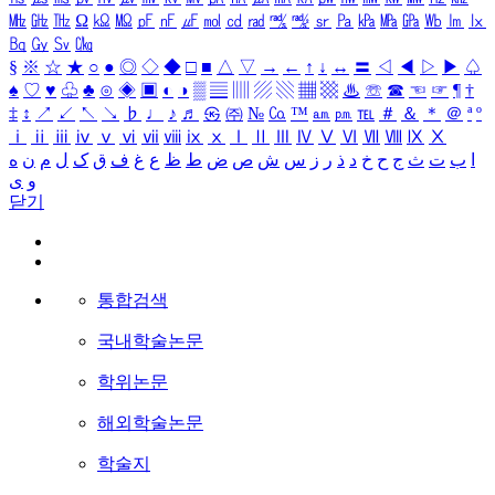
㎒
㎓
㎔
Ω
㏀
㏁
㎊
㎋
㎌
㏖
㏅
㎭
㎮
㎯
㏛
㎩
㎪
㎫
㎬
㏝
㏐
㏓
㏃
㏉
㏜
㏆
§
※
☆
★
○
●
◎
◇
◆
□
■
△
▽
→
←
↑
↓
↔
〓
◁
◀
▷
▶
♤
♠
♡
♥
♧
♣
⊙
◈
▣
◐
◑
▒
▤
▥
▨
▧
▦
▩
♨
☏
☎
☜
☞
¶
†
‡
↕
↗
↙
↖
↘
♭
♩
♪
♬
㉿
㈜
№
㏇
™
㏂
㏘
℡
＃
＆
＊
＠
ª
º
ⅰ
ⅱ
ⅲ
ⅳ
ⅴ
ⅵ
ⅶ
ⅷ
ⅸ
ⅹ
Ⅰ
Ⅱ
Ⅲ
Ⅳ
Ⅴ
Ⅵ
Ⅶ
Ⅷ
Ⅸ
Ⅹ
ا
ب
ت
ث
ج
ح
خ
د
ذ
ر
ز
س
ش
ص
ض
ط
ظ
ع
غ
ف
ق
ک
ل
م
ن
ه
و
ی
닫기
통합검색
국내학술논문
학위논문
해외학술논문
학술지