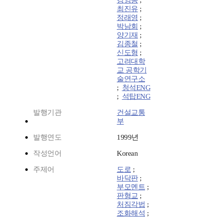
강영종
;
최진유
;
정래영
;
박남회
;
양기재
;
김종철
;
신도형
;
고려대학
교 공학기
술연구소
;
청석ENG
;
석탑ENG
발행기관
건설교통
부
발행연도
1999년
작성언어
Korean
주제어
도로
;
바닥판
;
부모멘트
;
판형교
;
처짐각법
;
조화해석
;