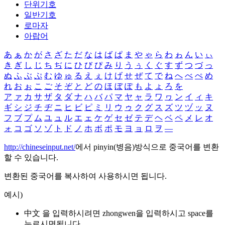
단위기호
일반기호
로마자
아랍어
あ
ぁ
か
が
さ
ざ
た
だ
な
は
ば
ぱ
ま
や
ゃ
ら
わ
ゎ
ん
い
ぃ
き
ぎ
し
じ
ち
ぢ
に
ひ
び
ぴ
み
り
う
ぅ
く
ぐ
す
ず
つ
づ
っ
ぬ
ふ
ぶ
ぷ
む
ゆ
ゅ
る
え
ぇ
け
げ
せ
ぜ
て
で
ね
へ
べ
ぺ
め
れ
お
ぉ
こ
ご
そ
ぞ
と
ど
の
ほ
ぼ
ぽ
も
よ
ょ
ろ
を
ア
ァ
カ
サ
ザ
タ
ダ
ナ
ハ
バ
パ
マ
ヤ
ャ
ラ
ワ
ヮ
ン
イ
ィ
キ
ギ
シ
ジ
チ
ヂ
ニ
ヒ
ビ
ピ
ミ
リ
ウ
ゥ
ク
グ
ス
ズ
ツ
ヅ
ッ
ヌ
フ
ブ
プ
ム
ユ
ュ
ル
エ
ェ
ケ
ゲ
セ
ゼ
テ
デ
ヘ
ベ
ペ
メ
レ
オ
ォ
コ
ゴ
ソ
ゾ
ト
ド
ノ
ホ
ボ
ポ
モ
ヨ
ョ
ロ
ヲ
―
http://chineseinput.net/
에서 pinyin(병음)방식으로 중국어를 변환
할 수 있습니다.
변환된 중국어를 복사하여 사용하시면 됩니다.
예시)
中文 을 입력하시려면
zhongwen
을 입력하시고 space를
누르시면됩니다.