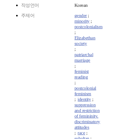
작성언어
Korean
주제어
gender
;
minority
;
postcolonialism
;
Elizabethan
society
;
patriarchal
marriage
;
feminist
reading
;
postcolonial
feminism
;
identity
;
suppression
and restriction
of femininity.
discriminatory
attitudes
;
race
;
subaltan
;