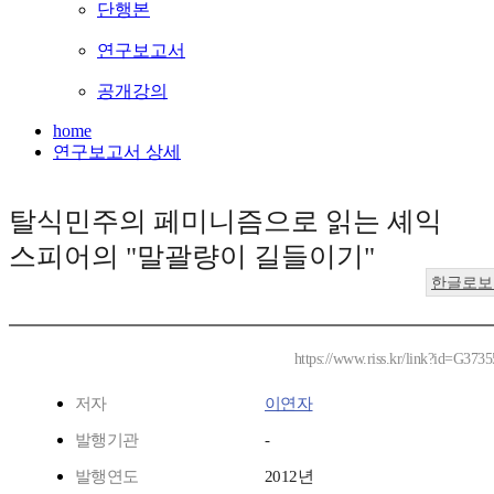
단행본
연구보고서
공개강의
home
연구보고서 상세
탈식민주의 페미니즘으로 읽는 셰익
스피어의 "말괄량이 길들이기"
한글로보
https://www.riss.kr/link?id=G373
저자
이연자
발행기관
-
발행연도
2012년