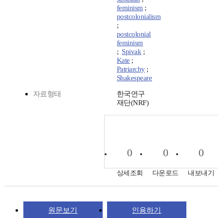
feminism
;
postcolonialism
;
postcolonial
feminism
;
Spivak
;
Kate
;
Patriarchy
;
Shakespeare
자료형태
한국연구
재단(NRF)
0
0
0
상세조회
다운로드
내보내기
원문보기
인용하기