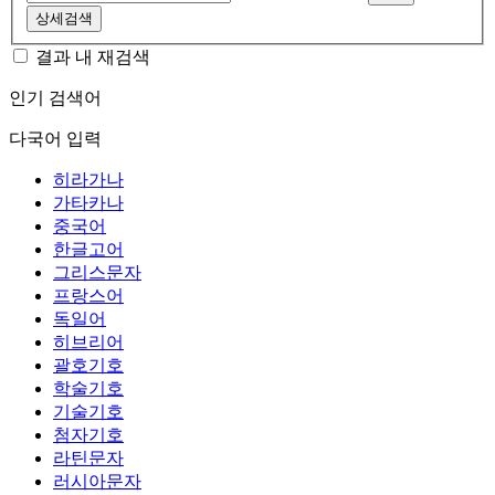
상세검색
결과 내 재검색
인기 검색어
다국어 입력
히라가나
가타카나
중국어
한글고어
그리스문자
프랑스어
독일어
히브리어
괄호기호
학술기호
기술기호
첨자기호
라틴문자
러시아문자