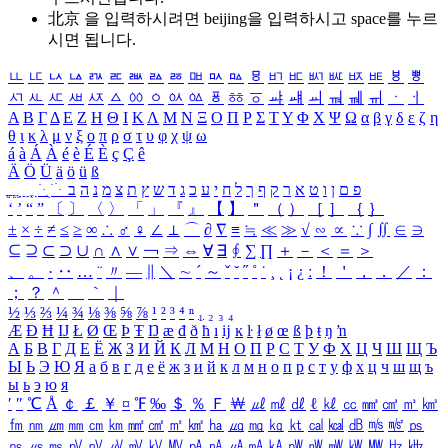
北京 을 입력하시려면
beijing
을 입력하시고 space를 누르
시면 됩니다.
ㅥ
ㅦ
ㅧ
ㅨ
ㅩ
ㅪ
ㅫ
ㅬ
ㅭ
ㅮ
ㅯ
ㅰ
ㅱ
ㅲ
ㅳ
ㅴ
ㅵ
ㅶ
ㅷ
ㅸ
ㅹ
ㅺ
ㅻ
ㅼ
ㅽ
ㅾ
ㅿ
ㆀ
ㆁ
ㆂ
ㆃ
ㆄ
ㆅ
ㆆ
ㆇ
ㆈ
ㆉ
ㆊ
ㆋ
ㆌ
ㆍ
ㆎ
Α
Β
Γ
Δ
Ε
Ζ
Η
Θ
Ι
Κ
Λ
Μ
Ν
Ξ
Ο
Π
Ρ
Σ
Τ
Υ
Φ
Χ
Ψ
Ω
α
β
γ
δ
ε
ζ
η
θ
ι
κ
λ
μ
ν
ξ
ο
π
ρ
σ
τ
υ
φ
χ
ψ
ω
á
à
Á
À
é
è
É
È
ç
Ç
ê
Ä
Ö
Ü
ä
ö
ü
ß
ְ
ֳ
ֲ
ֱ
ָ
ַ
ֵ
ֶ
ִ
ֹ
ּ
ֻ
ׂ
ׁ
ּ
ב
ה
נ
מ
צ
ת
ץ
ש
ד
ג
כ
ע
י
ח
ל
ך
ף
ק
ר
א
ט
ו
ן
ם
פ
‘
’
“
”
〔
〕
〈
〉
「
」
『
』
【
】
＂
（
）
［
］
｛
｝
±
×
÷
≠
≤
≥
∞
∴
♂
♀
∠
⊥
⌒
∂
∇
≡
≒
≪
≫
√
∽
∝
∵
∫
∬
∈
∋
⊆
⊇
⊂
⊃
∪
∩
∧
∨
￢
⇒
⇔
∀
∃
∮
∑
∏
＋
－
＜
＝
＞
、
。
·
‥
…
¨
〃
―
∥
＼
∼
´
～
ˇ
˘
˝
˚
˙
¸
˛
¡
¿
ː
！
＇
，
．
／
：
；
？
＾
＿
｀
｜
½
⅓
⅔
¼
¾
⅛
⅜
⅝
⅞
¹
²
³
⁴
ⁿ
₁
₂
₃
₄
Æ
Ð
Ħ
Ĳ
Ł
Ø
Œ
Þ
Ŧ
Ŋ
æ
đ
ð
ħ
ı
ĳ
ĸ
ŀ
ł
ø
œ
ß
þ
ŧ
ŋ
ŉ
А
Б
В
Г
Д
Е
Ё
Ж
З
И
Й
К
Л
М
Н
О
П
Р
С
Т
У
Ф
Х
Ц
Ч
Ш
Щ
Ъ
Ы
Ь
Э
Ю
Я
а
б
в
г
д
е
ё
ж
з
и
й
к
л
м
н
о
п
р
с
т
у
ф
х
ц
ч
ш
щ
ъ
ы
ь
э
ю
я
′
″
℃
Å
￠
￡
￥
¤
℉
‰
＄
％
Ｆ
￦
㎕
㎖
㎗
ℓ
㎘
㏄
㎣
㎤
㎥
㎦
㎙
㎚
㎛
㎜
㎝
㎞
㎟
㎠
㎡
㎢
㏊
㎍
㎎
㎏
㏏
㎈
㎉
㏈
㎧
㎨
㎰
㎱
㎲
㎳
㎴
㎵
㎶
㎷
㎸
㎹
㎀
㎁
㎂
㎃
㎄
㎺
㎻
㎽
㎾
㎿
㎐
㎑