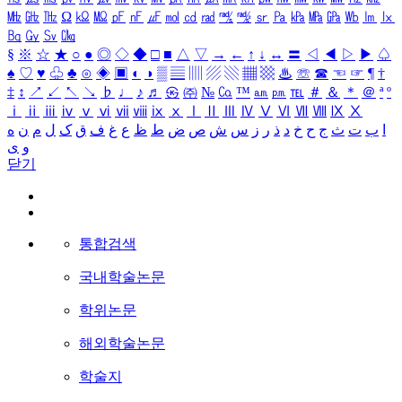
㎒
㎓
㎔
Ω
㏀
㏁
㎊
㎋
㎌
㏖
㏅
㎭
㎮
㎯
㏛
㎩
㎪
㎫
㎬
㏝
㏐
㏓
㏃
㏉
㏜
㏆
§
※
☆
★
○
●
◎
◇
◆
□
■
△
▽
→
←
↑
↓
↔
〓
◁
◀
▷
▶
♤
♠
♡
♥
♧
♣
⊙
◈
▣
◐
◑
▒
▤
▥
▨
▧
▦
▩
♨
☏
☎
☜
☞
¶
†
‡
↕
↗
↙
↖
↘
♭
♩
♪
♬
㉿
㈜
№
㏇
™
㏂
㏘
℡
＃
＆
＊
＠
ª
º
ⅰ
ⅱ
ⅲ
ⅳ
ⅴ
ⅵ
ⅶ
ⅷ
ⅸ
ⅹ
Ⅰ
Ⅱ
Ⅲ
Ⅳ
Ⅴ
Ⅵ
Ⅶ
Ⅷ
Ⅸ
Ⅹ
ا
ب
ت
ث
ج
ح
خ
د
ذ
ر
ز
س
ش
ص
ض
ط
ظ
ع
غ
ف
ق
ک
ل
م
ن
ه
و
ی
닫기
통합검색
국내학술논문
학위논문
해외학술논문
학술지