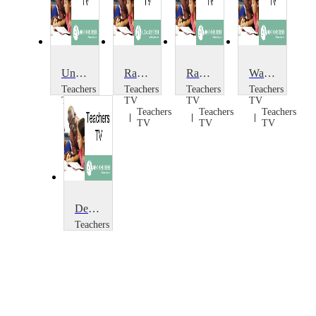
Underachieving Boys: The Gender Debate
Race and Religion
Race for Survival
Walter Tull: Race, Football and Black Britain 1909
Teachers
Teachers
Teachers
Teachers
TV
TV
TV
TV
Teachers
Teachers
Teachers
Teachers
TV
TV
TV
TV
Dealing with Race
Teachers
TV
Teachers
TV