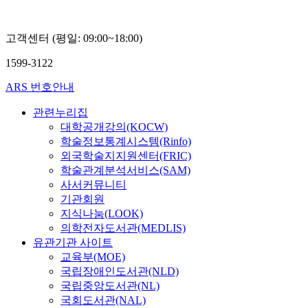
고객센터 (평일: 09:00~18:00)
1599-3122
ARS 번호안내
관련누리집
대학공개강의(KOCW)
학술정보통계시스템(Rinfo)
외국학술지지원센터(FRIC)
학술관계분석서비스(SAM)
사서커뮤니티
기관회원
지식나눔(LOOK)
의학전자도서관(MEDLIS)
유관기관 사이트
교육부(MOE)
국립장애인도서관(NLD)
국립중앙도서관(NL)
국회도서관(NAL)