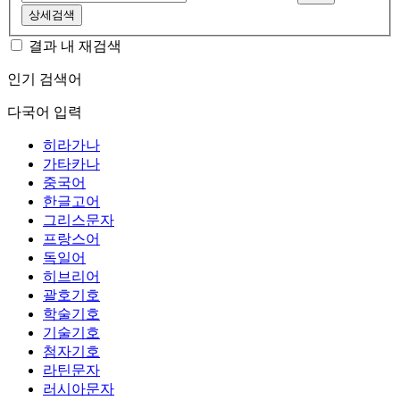
상세검색
결과 내 재검색
인기 검색어
다국어 입력
히라가나
가타카나
중국어
한글고어
그리스문자
프랑스어
독일어
히브리어
괄호기호
학술기호
기술기호
첨자기호
라틴문자
러시아문자