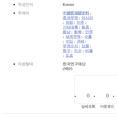
작성언어
Korean
주제어
中國舊海關史料
;
중국무역
;
아시아
;
유럽
;
미주
;
기타대륙
;
화중
;
화남
;
화북
;
만주
;
세계무역
;
수출
;
수입
;
관세
;
무역수지
;
상품
;
항구
;
지수
;
비율
;
도표
자료형태
한국연구재단
(NRF)
0
0
상세조회
다운로드