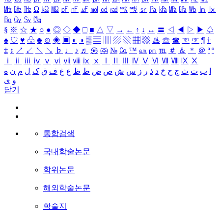
㎒
㎓
㎔
Ω
㏀
㏁
㎊
㎋
㎌
㏖
㏅
㎭
㎮
㎯
㏛
㎩
㎪
㎫
㎬
㏝
㏐
㏓
㏃
㏉
㏜
㏆
§
※
☆
★
○
●
◎
◇
◆
□
■
△
▽
→
←
↑
↓
↔
〓
◁
◀
▷
▶
♤
♠
♡
♥
♧
♣
⊙
◈
▣
◐
◑
▒
▤
▥
▨
▧
▦
▩
♨
☏
☎
☜
☞
¶
†
‡
↕
↗
↙
↖
↘
♭
♩
♪
♬
㉿
㈜
№
㏇
™
㏂
㏘
℡
＃
＆
＊
＠
ª
º
ⅰ
ⅱ
ⅲ
ⅳ
ⅴ
ⅵ
ⅶ
ⅷ
ⅸ
ⅹ
Ⅰ
Ⅱ
Ⅲ
Ⅳ
Ⅴ
Ⅵ
Ⅶ
Ⅷ
Ⅸ
Ⅹ
ا
ب
ت
ث
ج
ح
خ
د
ذ
ر
ز
س
ش
ص
ض
ط
ظ
ع
غ
ف
ق
ک
ل
م
ن
ه
و
ی
닫기
통합검색
국내학술논문
학위논문
해외학술논문
학술지