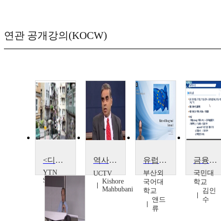
연관 공개강의(KOCW)
<디자인문화-이끌림>아시아의 작은 유럽, 마카오를 거닐다
역사 대담 : 아시아의 부상과 서구의 쇠퇴
유럽연합의 이해
금융시장및상품의이해
YTN
부산외
국민대
UCTV
SCIENCE
Kishore
국어대
학교
Mahbubani
학교
김인
앤드
수
류