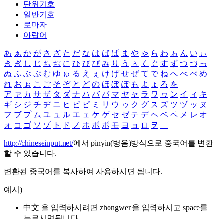
단위기호
일반기호
로마자
아랍어
あ
ぁ
か
が
さ
ざ
た
だ
な
は
ば
ぱ
ま
や
ゃ
ら
わ
ゎ
ん
い
ぃ
き
ぎ
し
じ
ち
ぢ
に
ひ
び
ぴ
み
り
う
ぅ
く
ぐ
す
ず
つ
づ
っ
ぬ
ふ
ぶ
ぷ
む
ゆ
ゅ
る
え
ぇ
け
げ
せ
ぜ
て
で
ね
へ
べ
ぺ
め
れ
お
ぉ
こ
ご
そ
ぞ
と
ど
の
ほ
ぼ
ぽ
も
よ
ょ
ろ
を
ア
ァ
カ
サ
ザ
タ
ダ
ナ
ハ
バ
パ
マ
ヤ
ャ
ラ
ワ
ヮ
ン
イ
ィ
キ
ギ
シ
ジ
チ
ヂ
ニ
ヒ
ビ
ピ
ミ
リ
ウ
ゥ
ク
グ
ス
ズ
ツ
ヅ
ッ
ヌ
フ
ブ
プ
ム
ユ
ュ
ル
エ
ェ
ケ
ゲ
セ
ゼ
テ
デ
ヘ
ベ
ペ
メ
レ
オ
ォ
コ
ゴ
ソ
ゾ
ト
ド
ノ
ホ
ボ
ポ
モ
ヨ
ョ
ロ
ヲ
―
http://chineseinput.net/
에서 pinyin(병음)방식으로 중국어를 변환
할 수 있습니다.
변환된 중국어를 복사하여 사용하시면 됩니다.
예시)
中文 을 입력하시려면
zhongwen
을 입력하시고 space를
누르시면됩니다.