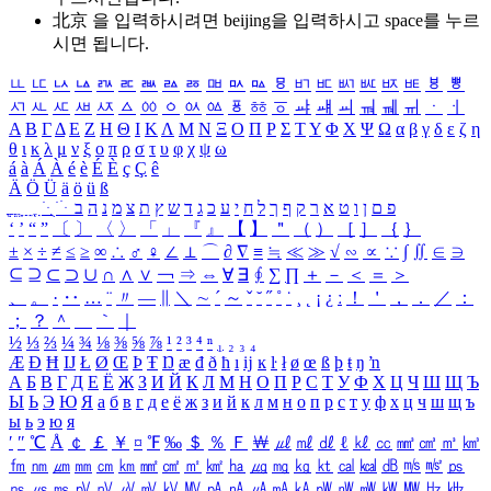
北京 을 입력하시려면
beijing
을 입력하시고 space를 누르
시면 됩니다.
ㅥ
ㅦ
ㅧ
ㅨ
ㅩ
ㅪ
ㅫ
ㅬ
ㅭ
ㅮ
ㅯ
ㅰ
ㅱ
ㅲ
ㅳ
ㅴ
ㅵ
ㅶ
ㅷ
ㅸ
ㅹ
ㅺ
ㅻ
ㅼ
ㅽ
ㅾ
ㅿ
ㆀ
ㆁ
ㆂ
ㆃ
ㆄ
ㆅ
ㆆ
ㆇ
ㆈ
ㆉ
ㆊ
ㆋ
ㆌ
ㆍ
ㆎ
Α
Β
Γ
Δ
Ε
Ζ
Η
Θ
Ι
Κ
Λ
Μ
Ν
Ξ
Ο
Π
Ρ
Σ
Τ
Υ
Φ
Χ
Ψ
Ω
α
β
γ
δ
ε
ζ
η
θ
ι
κ
λ
μ
ν
ξ
ο
π
ρ
σ
τ
υ
φ
χ
ψ
ω
á
à
Á
À
é
è
É
È
ç
Ç
ê
Ä
Ö
Ü
ä
ö
ü
ß
ְ
ֳ
ֲ
ֱ
ָ
ַ
ֵ
ֶ
ִ
ֹ
ּ
ֻ
ׂ
ׁ
ּ
ב
ה
נ
מ
צ
ת
ץ
ש
ד
ג
כ
ע
י
ח
ל
ך
ף
ק
ר
א
ט
ו
ן
ם
פ
‘
’
“
”
〔
〕
〈
〉
「
」
『
』
【
】
＂
（
）
［
］
｛
｝
±
×
÷
≠
≤
≥
∞
∴
♂
♀
∠
⊥
⌒
∂
∇
≡
≒
≪
≫
√
∽
∝
∵
∫
∬
∈
∋
⊆
⊇
⊂
⊃
∪
∩
∧
∨
￢
⇒
⇔
∀
∃
∮
∑
∏
＋
－
＜
＝
＞
、
。
·
‥
…
¨
〃
―
∥
＼
∼
´
～
ˇ
˘
˝
˚
˙
¸
˛
¡
¿
ː
！
＇
，
．
／
：
；
？
＾
＿
｀
｜
½
⅓
⅔
¼
¾
⅛
⅜
⅝
⅞
¹
²
³
⁴
ⁿ
₁
₂
₃
₄
Æ
Ð
Ħ
Ĳ
Ł
Ø
Œ
Þ
Ŧ
Ŋ
æ
đ
ð
ħ
ı
ĳ
ĸ
ŀ
ł
ø
œ
ß
þ
ŧ
ŋ
ŉ
А
Б
В
Г
Д
Е
Ё
Ж
З
И
Й
К
Л
М
Н
О
П
Р
С
Т
У
Ф
Х
Ц
Ч
Ш
Щ
Ъ
Ы
Ь
Э
Ю
Я
а
б
в
г
д
е
ё
ж
з
и
й
к
л
м
н
о
п
р
с
т
у
ф
х
ц
ч
ш
щ
ъ
ы
ь
э
ю
я
′
″
℃
Å
￠
￡
￥
¤
℉
‰
＄
％
Ｆ
￦
㎕
㎖
㎗
ℓ
㎘
㏄
㎣
㎤
㎥
㎦
㎙
㎚
㎛
㎜
㎝
㎞
㎟
㎠
㎡
㎢
㏊
㎍
㎎
㎏
㏏
㎈
㎉
㏈
㎧
㎨
㎰
㎱
㎲
㎳
㎴
㎵
㎶
㎷
㎸
㎹
㎀
㎁
㎂
㎃
㎄
㎺
㎻
㎽
㎾
㎿
㎐
㎑