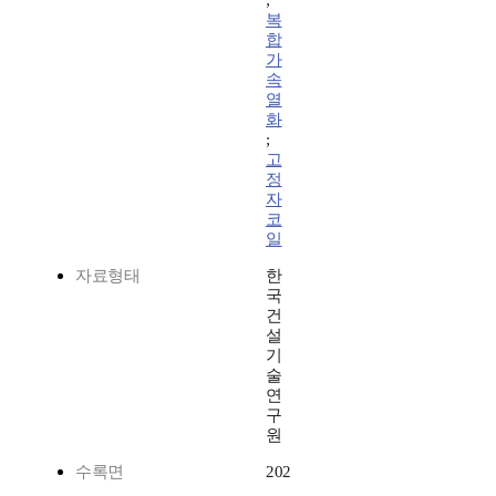
;
복
합
가
속
열
화
;
고
정
자
코
일
자료형태
한
국
건
설
기
술
연
구
원
수록면
202