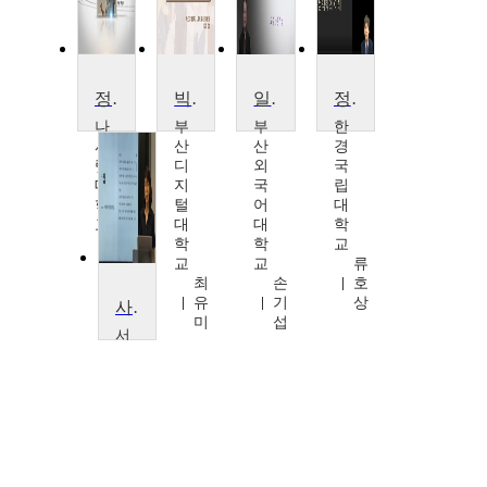
정책과정론
빅데이터 기반 사회복지정책 평가
일본외교정책론
정책집행평가론
나
부
부
한
사
산
산
경
렛
디
외
국
대
지
국
립
학
털
어
대
교
대
대
학
심
학
학
교
재
교
교
류
권
최
손
호
유
기
상
사회복지정책론
미
섭
서
울
신
학
대
학
교
류