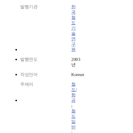
발행기관
한
국
철
도
기
술
연
구
원
발행연도
2003
년
작성언어
Korean
주제어
철
도/
항
공
;
철
도
일
반
;