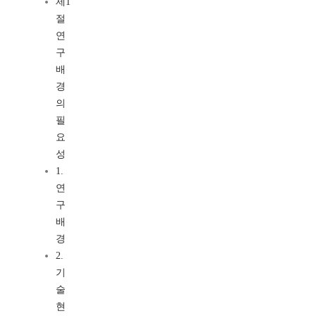
제1
절
연
구
배
경
의
필
요
성
1.
연
구
배
경
2.
기
술
현