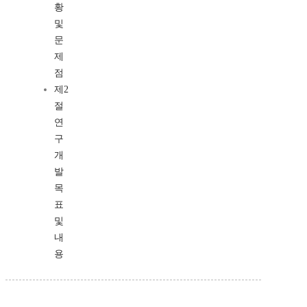
황
및
문
제
점
제2
절
연
구
개
발
목
표
및
내
용