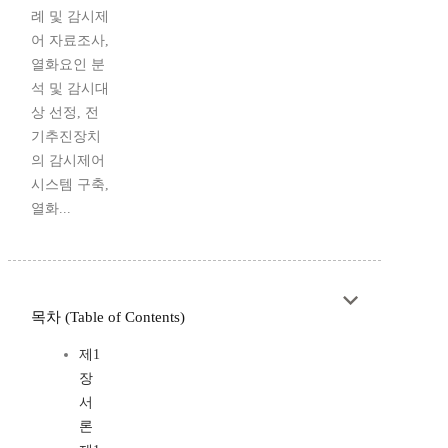
례 및 감시제
어 자료조사,
열화요인 분
석 및 감시대
상 선정, 전
기추진장치
의 감시제어
시스템 구축,
열화...
목차 (Table of Contents)
제1
장
서
론