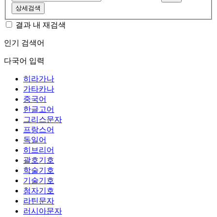
상세검색
결과 내 재검색
인기 검색어
다국어 입력
히라가나
가타카나
중국어
한글고어
그리스문자
프랑스어
독일어
히브리어
괄호기호
학술기호
기술기호
첨자기호
라틴문자
러시아문자