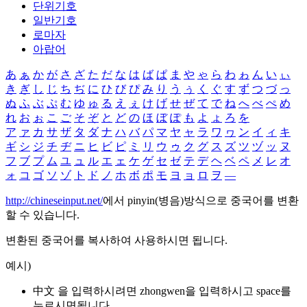
단위기호
일반기호
로마자
아랍어
あ
ぁ
か
が
さ
ざ
た
だ
な
は
ば
ぱ
ま
や
ゃ
ら
わ
ゎ
ん
い
ぃ
き
ぎ
し
じ
ち
ぢ
に
ひ
び
ぴ
み
り
う
ぅ
く
ぐ
す
ず
つ
づ
っ
ぬ
ふ
ぶ
ぷ
む
ゆ
ゅ
る
え
ぇ
け
げ
せ
ぜ
て
で
ね
へ
べ
ぺ
め
れ
お
ぉ
こ
ご
そ
ぞ
と
ど
の
ほ
ぼ
ぽ
も
よ
ょ
ろ
を
ア
ァ
カ
サ
ザ
タ
ダ
ナ
ハ
バ
パ
マ
ヤ
ャ
ラ
ワ
ヮ
ン
イ
ィ
キ
ギ
シ
ジ
チ
ヂ
ニ
ヒ
ビ
ピ
ミ
リ
ウ
ゥ
ク
グ
ス
ズ
ツ
ヅ
ッ
ヌ
フ
ブ
プ
ム
ユ
ュ
ル
エ
ェ
ケ
ゲ
セ
ゼ
テ
デ
ヘ
ベ
ペ
メ
レ
オ
ォ
コ
ゴ
ソ
ゾ
ト
ド
ノ
ホ
ボ
ポ
モ
ヨ
ョ
ロ
ヲ
―
http://chineseinput.net/
에서 pinyin(병음)방식으로 중국어를 변환
할 수 있습니다.
변환된 중국어를 복사하여 사용하시면 됩니다.
예시)
中文 을 입력하시려면
zhongwen
을 입력하시고 space를
누르시면됩니다.