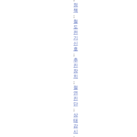
정
책
;
철
도
전
기
신
호
;
추
진
장
치
;
절
연
진
단
;
상
태
감
시