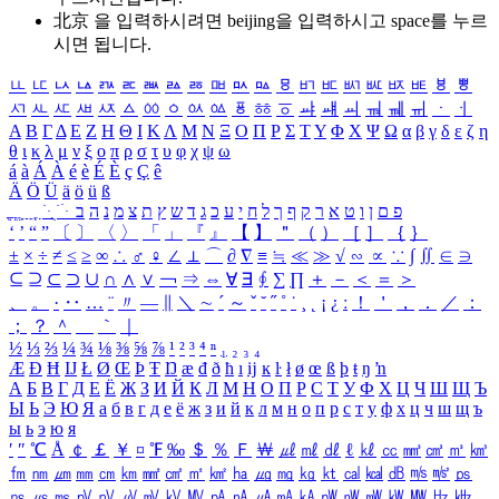
北京 을 입력하시려면
beijing
을 입력하시고 space를 누르
시면 됩니다.
ㅥ
ㅦ
ㅧ
ㅨ
ㅩ
ㅪ
ㅫ
ㅬ
ㅭ
ㅮ
ㅯ
ㅰ
ㅱ
ㅲ
ㅳ
ㅴ
ㅵ
ㅶ
ㅷ
ㅸ
ㅹ
ㅺ
ㅻ
ㅼ
ㅽ
ㅾ
ㅿ
ㆀ
ㆁ
ㆂ
ㆃ
ㆄ
ㆅ
ㆆ
ㆇ
ㆈ
ㆉ
ㆊ
ㆋ
ㆌ
ㆍ
ㆎ
Α
Β
Γ
Δ
Ε
Ζ
Η
Θ
Ι
Κ
Λ
Μ
Ν
Ξ
Ο
Π
Ρ
Σ
Τ
Υ
Φ
Χ
Ψ
Ω
α
β
γ
δ
ε
ζ
η
θ
ι
κ
λ
μ
ν
ξ
ο
π
ρ
σ
τ
υ
φ
χ
ψ
ω
á
à
Á
À
é
è
É
È
ç
Ç
ê
Ä
Ö
Ü
ä
ö
ü
ß
ְ
ֳ
ֲ
ֱ
ָ
ַ
ֵ
ֶ
ִ
ֹ
ּ
ֻ
ׂ
ׁ
ּ
ב
ה
נ
מ
צ
ת
ץ
ש
ד
ג
כ
ע
י
ח
ל
ך
ף
ק
ר
א
ט
ו
ן
ם
פ
‘
’
“
”
〔
〕
〈
〉
「
」
『
』
【
】
＂
（
）
［
］
｛
｝
±
×
÷
≠
≤
≥
∞
∴
♂
♀
∠
⊥
⌒
∂
∇
≡
≒
≪
≫
√
∽
∝
∵
∫
∬
∈
∋
⊆
⊇
⊂
⊃
∪
∩
∧
∨
￢
⇒
⇔
∀
∃
∮
∑
∏
＋
－
＜
＝
＞
、
。
·
‥
…
¨
〃
―
∥
＼
∼
´
～
ˇ
˘
˝
˚
˙
¸
˛
¡
¿
ː
！
＇
，
．
／
：
；
？
＾
＿
｀
｜
½
⅓
⅔
¼
¾
⅛
⅜
⅝
⅞
¹
²
³
⁴
ⁿ
₁
₂
₃
₄
Æ
Ð
Ħ
Ĳ
Ł
Ø
Œ
Þ
Ŧ
Ŋ
æ
đ
ð
ħ
ı
ĳ
ĸ
ŀ
ł
ø
œ
ß
þ
ŧ
ŋ
ŉ
А
Б
В
Г
Д
Е
Ё
Ж
З
И
Й
К
Л
М
Н
О
П
Р
С
Т
У
Ф
Х
Ц
Ч
Ш
Щ
Ъ
Ы
Ь
Э
Ю
Я
а
б
в
г
д
е
ё
ж
з
и
й
к
л
м
н
о
п
р
с
т
у
ф
х
ц
ч
ш
щ
ъ
ы
ь
э
ю
я
′
″
℃
Å
￠
￡
￥
¤
℉
‰
＄
％
Ｆ
￦
㎕
㎖
㎗
ℓ
㎘
㏄
㎣
㎤
㎥
㎦
㎙
㎚
㎛
㎜
㎝
㎞
㎟
㎠
㎡
㎢
㏊
㎍
㎎
㎏
㏏
㎈
㎉
㏈
㎧
㎨
㎰
㎱
㎲
㎳
㎴
㎵
㎶
㎷
㎸
㎹
㎀
㎁
㎂
㎃
㎄
㎺
㎻
㎽
㎾
㎿
㎐
㎑