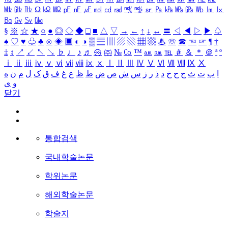
㎒
㎓
㎔
Ω
㏀
㏁
㎊
㎋
㎌
㏖
㏅
㎭
㎮
㎯
㏛
㎩
㎪
㎫
㎬
㏝
㏐
㏓
㏃
㏉
㏜
㏆
§
※
☆
★
○
●
◎
◇
◆
□
■
△
▽
→
←
↑
↓
↔
〓
◁
◀
▷
▶
♤
♠
♡
♥
♧
♣
⊙
◈
▣
◐
◑
▒
▤
▥
▨
▧
▦
▩
♨
☏
☎
☜
☞
¶
†
‡
↕
↗
↙
↖
↘
♭
♩
♪
♬
㉿
㈜
№
㏇
™
㏂
㏘
℡
＃
＆
＊
＠
ª
º
ⅰ
ⅱ
ⅲ
ⅳ
ⅴ
ⅵ
ⅶ
ⅷ
ⅸ
ⅹ
Ⅰ
Ⅱ
Ⅲ
Ⅳ
Ⅴ
Ⅵ
Ⅶ
Ⅷ
Ⅸ
Ⅹ
ا
ب
ت
ث
ج
ح
خ
د
ذ
ر
ز
س
ش
ص
ض
ط
ظ
ع
غ
ف
ق
ک
ل
م
ن
ه
و
ی
닫기
통합검색
국내학술논문
학위논문
해외학술논문
학술지