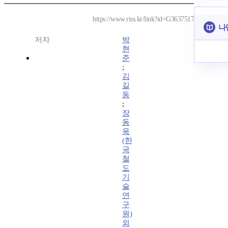
https://www.riss.kr/link?id=G3637517
나
저자
박
현
준
;
김
길
동
;
장
동
욱
(한
국
철
도
기
술
연
구
원)
외