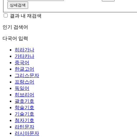
상세검색
결과 내 재검색
인기 검색어
다국어 입력
히라가나
가타카나
중국어
한글고어
그리스문자
프랑스어
독일어
히브리어
괄호기호
학술기호
기술기호
첨자기호
라틴문자
러시아문자