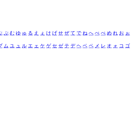
ぶ
ぷ
む
ゆ
ゅ
る
え
ぇ
け
げ
せ
ぜ
て
で
ね
へ
べ
ぺ
め
れ
お
ぉ
プ
ム
ユ
ュ
ル
エ
ェ
ケ
ゲ
セ
ゼ
テ
デ
ヘ
ベ
ペ
メ
レ
オ
ォ
コ
ゴ