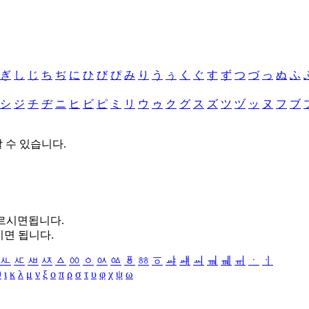
ぎ
し
じ
ち
ぢ
に
ひ
び
ぴ
み
り
う
ぅ
く
ぐ
す
ず
つ
づ
っ
ぬ
ふ
シ
ジ
チ
ヂ
ニ
ヒ
ビ
ピ
ミ
リ
ウ
ゥ
ク
グ
ス
ズ
ツ
ヅ
ッ
ヌ
フ
ブ
할 수 있습니다.
누르시면됩니다.
시면 됩니다.
ㅻ
ㅼ
ㅽ
ㅾ
ㅿ
ㆀ
ㆁ
ㆂ
ㆃ
ㆄ
ㆅ
ㆆ
ㆇ
ㆈ
ㆉ
ㆊ
ㆋ
ㆌ
ㆍ
ㆎ
θ
ι
κ
λ
μ
ν
ξ
ο
π
ρ
σ
τ
υ
φ
χ
ψ
ω