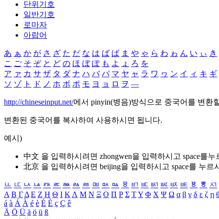
단위기호
일반기호
로마자
아랍어
あ
ぁ
か
が
さ
ざ
た
だ
な
は
ば
ぱ
ま
や
ゃ
ら
わ
ゎ
ん
い
ぃ
き
こ
ご
そ
ぞ
と
ど
の
ほ
ぼ
ぽ
も
よ
ょ
ろ
を
ア
ァ
カ
サ
ザ
タ
ダ
ナ
ハ
バ
パ
マ
ヤ
ャ
ラ
ワ
ヮ
ン
イ
ィ
キ
ギ
ソ
ゾ
ト
ド
ノ
ホ
ボ
ポ
モ
ヨ
ョ
ロ
ヲ
―
http://chineseinput.net/
에서 pinyin(병음)방식으로 중국어를 변환
변환된 중국어를 복사하여 사용하시면 됩니다.
예시)
中文 을 입력하시려면
zhongwen
을 입력하시고 space를
北京 을 입력하시려면
beijing
을 입력하시고 space를 누르
ㅥ
ㅦ
ㅧ
ㅨ
ㅩ
ㅪ
ㅫ
ㅬ
ㅭ
ㅮ
ㅯ
ㅰ
ㅱ
ㅲ
ㅳ
ㅴ
ㅵ
ㅶ
ㅷ
ㅸ
ㅹ
ㅺ
Α
Β
Γ
Δ
Ε
Ζ
Η
Θ
Ι
Κ
Λ
Μ
Ν
Ξ
Ο
Π
Ρ
Σ
Τ
Υ
Φ
Χ
Ψ
Ω
α
β
γ
δ
ε
ζ
η
á
à
Á
À
é
è
É
È
ç
Ç
ê
Ä
Ö
Ü
ä
ö
ü
ß