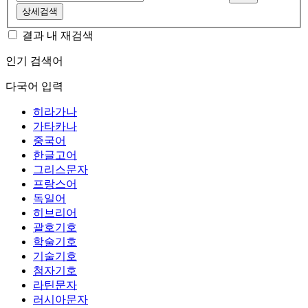
상세검색
결과 내 재검색
인기 검색어
다국어 입력
히라가나
가타카나
중국어
한글고어
그리스문자
프랑스어
독일어
히브리어
괄호기호
학술기호
기술기호
첨자기호
라틴문자
러시아문자