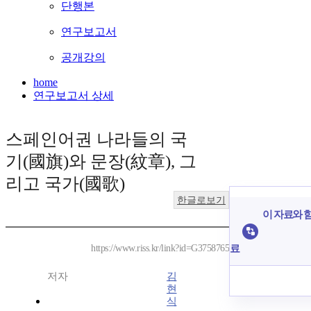
단행본
연구보고서
공개강의
home
연구보고서 상세
스페인어권 나라들의 국
기(國旗)와 문장(紋章), 그
리고 국가(國歌)
한글로보기
이 자료와 함
료
https://www.riss.kr/link?id=G3758765
저자
김
현
식