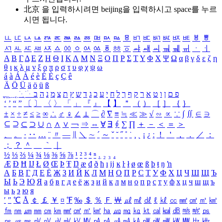
北京 을 입력하시려면
beijing
을 입력하시고 space를 누르
시면 됩니다.
ㅥ
ㅦ
ㅧ
ㅨ
ㅩ
ㅪ
ㅫ
ㅬ
ㅭ
ㅮ
ㅯ
ㅰ
ㅱ
ㅲ
ㅳ
ㅴ
ㅵ
ㅶ
ㅷ
ㅸ
ㅹ
ㅺ
ㅻ
ㅼ
ㅽ
ㅾ
ㅿ
ㆀ
ㆁ
ㆂ
ㆃ
ㆄ
ㆅ
ㆆ
ㆇ
ㆈ
ㆉ
ㆊ
ㆋ
ㆌ
ㆍ
ㆎ
Α
Β
Γ
Δ
Ε
Ζ
Η
Θ
Ι
Κ
Λ
Μ
Ν
Ξ
Ο
Π
Ρ
Σ
Τ
Υ
Φ
Χ
Ψ
Ω
α
β
γ
δ
ε
ζ
η
θ
ι
κ
λ
μ
ν
ξ
ο
π
ρ
σ
τ
υ
φ
χ
ψ
ω
á
à
Á
À
é
è
É
È
ç
Ç
ê
Ä
Ö
Ü
ä
ö
ü
ß
ְ
ֳ
ֲ
ֱ
ָ
ַ
ֵ
ֶ
ִ
ֹ
ּ
ֻ
ׂ
ׁ
ּ
ב
ה
נ
מ
צ
ת
ץ
ש
ד
ג
כ
ע
י
ח
ל
ך
ף
ק
ר
א
ט
ו
ן
ם
פ
‘
’
“
”
〔
〕
〈
〉
「
」
『
』
【
】
＂
（
）
［
］
｛
｝
±
×
÷
≠
≤
≥
∞
∴
♂
♀
∠
⊥
⌒
∂
∇
≡
≒
≪
≫
√
∽
∝
∵
∫
∬
∈
∋
⊆
⊇
⊂
⊃
∪
∩
∧
∨
￢
⇒
⇔
∀
∃
∮
∑
∏
＋
－
＜
＝
＞
、
。
·
‥
…
¨
〃
―
∥
＼
∼
´
～
ˇ
˘
˝
˚
˙
¸
˛
¡
¿
ː
！
＇
，
．
／
：
；
？
＾
＿
｀
｜
½
⅓
⅔
¼
¾
⅛
⅜
⅝
⅞
¹
²
³
⁴
ⁿ
₁
₂
₃
₄
Æ
Ð
Ħ
Ĳ
Ł
Ø
Œ
Þ
Ŧ
Ŋ
æ
đ
ð
ħ
ı
ĳ
ĸ
ŀ
ł
ø
œ
ß
þ
ŧ
ŋ
ŉ
А
Б
В
Г
Д
Е
Ё
Ж
З
И
Й
К
Л
М
Н
О
П
Р
С
Т
У
Ф
Х
Ц
Ч
Ш
Щ
Ъ
Ы
Ь
Э
Ю
Я
а
б
в
г
д
е
ё
ж
з
и
й
к
л
м
н
о
п
р
с
т
у
ф
х
ц
ч
ш
щ
ъ
ы
ь
э
ю
я
′
″
℃
Å
￠
￡
￥
¤
℉
‰
＄
％
Ｆ
￦
㎕
㎖
㎗
ℓ
㎘
㏄
㎣
㎤
㎥
㎦
㎙
㎚
㎛
㎜
㎝
㎞
㎟
㎠
㎡
㎢
㏊
㎍
㎎
㎏
㏏
㎈
㎉
㏈
㎧
㎨
㎰
㎱
㎲
㎳
㎴
㎵
㎶
㎷
㎸
㎹
㎀
㎁
㎂
㎃
㎄
㎺
㎻
㎽
㎾
㎿
㎐
㎑