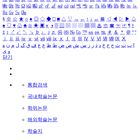
㎒
㎓
㎔
Ω
㏀
㏁
㎊
㎋
㎌
㏖
㏅
㎭
㎮
㎯
㏛
㎩
㎪
㎫
㎬
㏝
㏐
㏓
㏃
㏉
㏜
㏆
§
※
☆
★
○
●
◎
◇
◆
□
■
△
▽
→
←
↑
↓
↔
〓
◁
◀
▷
▶
♤
♠
♡
♥
♧
♣
⊙
◈
▣
◐
◑
▒
▤
▥
▨
▧
▦
▩
♨
☏
☎
☜
☞
¶
†
‡
↕
↗
↙
↖
↘
♭
♩
♪
♬
㉿
㈜
№
㏇
™
㏂
㏘
℡
＃
＆
＊
＠
ª
º
ⅰ
ⅱ
ⅲ
ⅳ
ⅴ
ⅵ
ⅶ
ⅷ
ⅸ
ⅹ
Ⅰ
Ⅱ
Ⅲ
Ⅳ
Ⅴ
Ⅵ
Ⅶ
Ⅷ
Ⅸ
Ⅹ
ا
ب
ت
ث
ج
ح
خ
د
ذ
ر
ز
س
ش
ص
ض
ط
ظ
ع
غ
ف
ق
ک
ل
م
ن
ه
و
ی
닫기
통합검색
국내학술논문
학위논문
해외학술논문
학술지