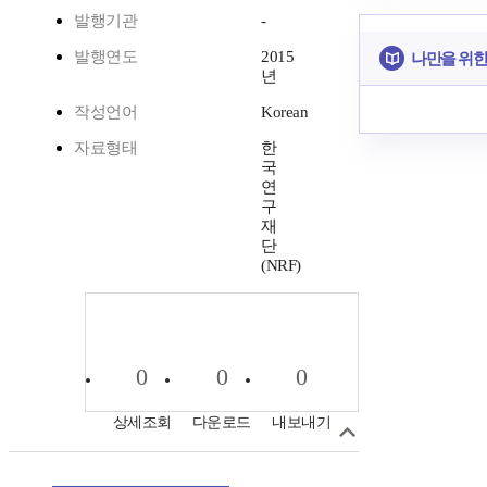
발행기관
-
발행연도
2015
나만을 위한
년
작성언어
Korean
자료형태
한
국
연
구
재
단
(NRF)
0
0
0
상세조회
다운로드
내보내기