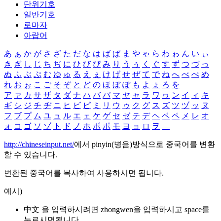
단위기호
일반기호
로마자
아랍어
あ
ぁ
か
が
さ
ざ
た
だ
な
は
ば
ぱ
ま
や
ゃ
ら
わ
ゎ
ん
い
ぃ
き
ぎ
し
じ
ち
ぢ
に
ひ
び
ぴ
み
り
う
ぅ
く
ぐ
す
ず
つ
づ
っ
ぬ
ふ
ぶ
ぷ
む
ゆ
ゅ
る
え
ぇ
け
げ
せ
ぜ
て
で
ね
へ
べ
ぺ
め
れ
お
ぉ
こ
ご
そ
ぞ
と
ど
の
ほ
ぼ
ぽ
も
よ
ょ
ろ
を
ア
ァ
カ
サ
ザ
タ
ダ
ナ
ハ
バ
パ
マ
ヤ
ャ
ラ
ワ
ヮ
ン
イ
ィ
キ
ギ
シ
ジ
チ
ヂ
ニ
ヒ
ビ
ピ
ミ
リ
ウ
ゥ
ク
グ
ス
ズ
ツ
ヅ
ッ
ヌ
フ
ブ
プ
ム
ユ
ュ
ル
エ
ェ
ケ
ゲ
セ
ゼ
テ
デ
ヘ
ベ
ペ
メ
レ
オ
ォ
コ
ゴ
ソ
ゾ
ト
ド
ノ
ホ
ボ
ポ
モ
ヨ
ョ
ロ
ヲ
―
http://chineseinput.net/
에서 pinyin(병음)방식으로 중국어를 변환
할 수 있습니다.
변환된 중국어를 복사하여 사용하시면 됩니다.
예시)
中文 을 입력하시려면
zhongwen
을 입력하시고 space를
누르시면됩니다.