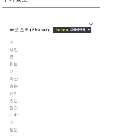
국문 초록 (Abstract)
이
사진
은
원불
교
익산
총본
산이
있는
원광
대학
교
정문