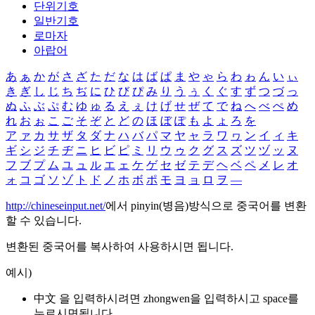
단위기호
일반기호
로마자
아랍어
あ
ぁ
か
が
さ
ざ
た
だ
な
は
ば
ぱ
ま
や
ゃ
ら
わ
ゎ
ん
い
ぃ
き
ぎ
し
じ
ち
ぢ
に
ひ
び
ぴ
み
り
う
ぅ
く
ぐ
す
ず
つ
づ
っ
ぬ
ふ
ぶ
ぷ
む
ゆ
ゅ
る
え
ぇ
け
げ
せ
ぜ
て
で
ね
へ
べ
ぺ
め
れ
お
ぉ
こ
ご
そ
ぞ
と
ど
の
ほ
ぼ
ぽ
も
よ
ょ
ろ
を
ア
ァ
カ
サ
ザ
タ
ダ
ナ
ハ
バ
パ
マ
ヤ
ャ
ラ
ワ
ヮ
ン
イ
ィ
キ
ギ
シ
ジ
チ
ヂ
ニ
ヒ
ビ
ピ
ミ
リ
ウ
ゥ
ク
グ
ス
ズ
ツ
ヅ
ッ
ヌ
フ
ブ
プ
ム
ユ
ュ
ル
エ
ェ
ケ
ゲ
セ
ゼ
テ
デ
ヘ
ベ
ペ
メ
レ
オ
ォ
コ
ゴ
ソ
ゾ
ト
ド
ノ
ホ
ボ
ポ
モ
ヨ
ョ
ロ
ヲ
―
http://chineseinput.net/
에서 pinyin(병음)방식으로 중국어를 변환
할 수 있습니다.
변환된 중국어를 복사하여 사용하시면 됩니다.
예시)
中文 을 입력하시려면
zhongwen
을 입력하시고 space를
누르시면됩니다.