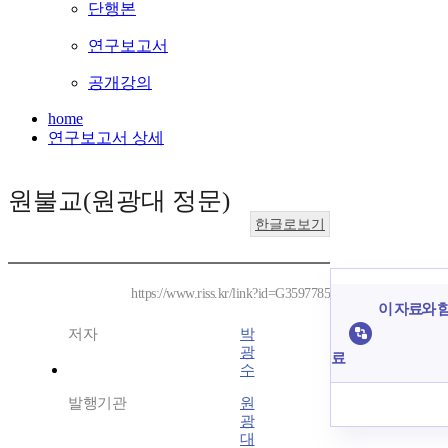
단행본
연구보고서
공개강의
home
연구보고서 상세
원불교(원광대 정문)
한글로보기
https://www.riss.kr/link?id=G3597785
이 자료와 함
저자
박
광
료
수
발행기관
원
광
대