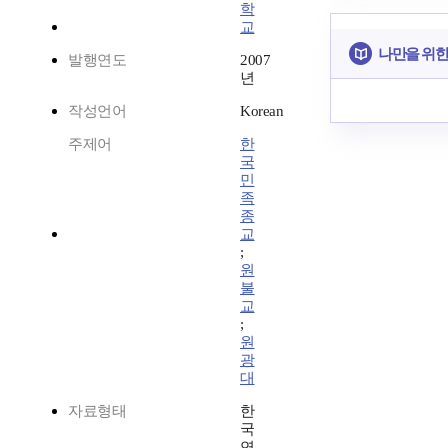
학
교
나만을 위한
발행연도
2007
년
작성언어
Korean
주제어
한
국
민
족
종
교
;
원
불
교
;
원
광
대
자료형태
한
국
연