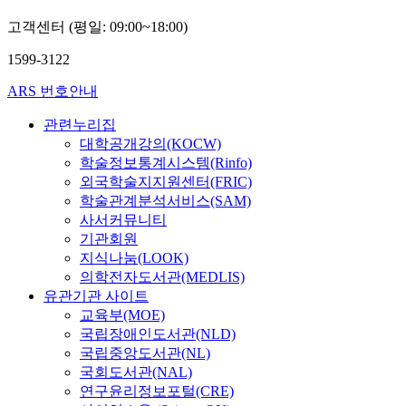
고객센터 (평일: 09:00~18:00)
1599-3122
ARS 번호안내
관련누리집
대학공개강의(KOCW)
학술정보통계시스템(Rinfo)
외국학술지지원센터(FRIC)
학술관계분석서비스(SAM)
사서커뮤니티
기관회원
지식나눔(LOOK)
의학전자도서관(MEDLIS)
유관기관 사이트
교육부(MOE)
국립장애인도서관(NLD)
국립중앙도서관(NL)
국회도서관(NAL)
연구윤리정보포털(CRE)