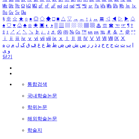
㎒
㎓
㎔
Ω
㏀
㏁
㎊
㎋
㎌
㏖
㏅
㎭
㎮
㎯
㏛
㎩
㎪
㎫
㎬
㏝
㏐
㏓
㏃
㏉
㏜
㏆
§
※
☆
★
○
●
◎
◇
◆
□
■
△
▽
→
←
↑
↓
↔
〓
◁
◀
▷
▶
♤
♠
♡
♥
♧
♣
⊙
◈
▣
◐
◑
▒
▤
▥
▨
▧
▦
▩
♨
☏
☎
☜
☞
¶
†
‡
↕
↗
↙
↖
↘
♭
♩
♪
♬
㉿
㈜
№
㏇
™
㏂
㏘
℡
＃
＆
＊
＠
ª
º
ⅰ
ⅱ
ⅲ
ⅳ
ⅴ
ⅵ
ⅶ
ⅷ
ⅸ
ⅹ
Ⅰ
Ⅱ
Ⅲ
Ⅳ
Ⅴ
Ⅵ
Ⅶ
Ⅷ
Ⅸ
Ⅹ
ا
ب
ت
ث
ج
ح
خ
د
ذ
ر
ز
س
ش
ص
ض
ط
ظ
ع
غ
ف
ق
ک
ل
م
ن
ه
و
ی
닫기
통합검색
국내학술논문
학위논문
해외학술논문
학술지