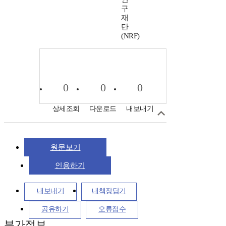
구
재
단
(NRF)
0
0
0
상세조회
다운로드
내보내기
원문보기
인용하기
내보내기
내책장담기
공유하기
오류접수
부가정보