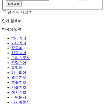
상세검색
결과 내 재검색
인기 검색어
다국어 입력
히라가나
가타카나
중국어
한글고어
그리스문자
프랑스어
독일어
히브리어
괄호기호
학술기호
기술기호
첨자기호
라틴문자
러시아문자