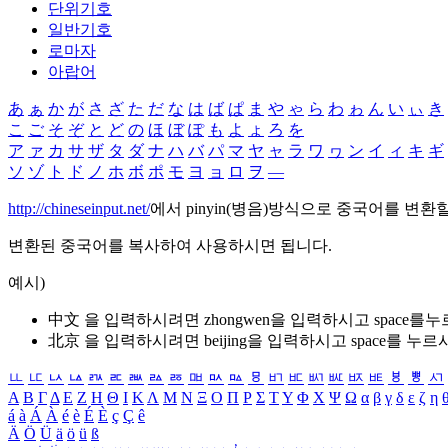
단위기호
일반기호
로마자
아랍어
あ
ぁ
か
が
さ
ざ
た
だ
な
は
ば
ぱ
ま
や
ゃ
ら
わ
ゎ
ん
い
ぃ
き
こ
ご
そ
ぞ
と
ど
の
ほ
ぼ
ぽ
も
よ
ょ
ろ
を
ア
ァ
カ
サ
ザ
タ
ダ
ナ
ハ
バ
パ
マ
ヤ
ャ
ラ
ワ
ヮ
ン
イ
ィ
キ
ギ
ソ
ゾ
ト
ド
ノ
ホ
ボ
ポ
モ
ヨ
ョ
ロ
ヲ
―
http://chineseinput.net/
에서 pinyin(병음)방식으로 중국어를 변환
변환된 중국어를 복사하여 사용하시면 됩니다.
예시)
中文 을 입력하시려면
zhongwen
을 입력하시고 space를
北京 을 입력하시려면
beijing
을 입력하시고 space를 누르
ㅥ
ㅦ
ㅧ
ㅨ
ㅩ
ㅪ
ㅫ
ㅬ
ㅭ
ㅮ
ㅯ
ㅰ
ㅱ
ㅲ
ㅳ
ㅴ
ㅵ
ㅶ
ㅷ
ㅸ
ㅹ
ㅺ
Α
Β
Γ
Δ
Ε
Ζ
Η
Θ
Ι
Κ
Λ
Μ
Ν
Ξ
Ο
Π
Ρ
Σ
Τ
Υ
Φ
Χ
Ψ
Ω
α
β
γ
δ
ε
ζ
η
á
à
Á
À
é
è
É
È
ç
Ç
ê
Ä
Ö
Ü
ä
ö
ü
ß