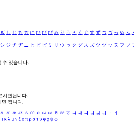
ぎ
し
じ
ち
ぢ
に
ひ
び
ぴ
み
り
う
ぅ
く
ぐ
す
ず
つ
づ
っ
ぬ
ふ
シ
ジ
チ
ヂ
ニ
ヒ
ビ
ピ
ミ
リ
ウ
ゥ
ク
グ
ス
ズ
ツ
ヅ
ッ
ヌ
フ
ブ
할 수 있습니다.
누르시면됩니다.
시면 됩니다.
ㅻ
ㅼ
ㅽ
ㅾ
ㅿ
ㆀ
ㆁ
ㆂ
ㆃ
ㆄ
ㆅ
ㆆ
ㆇ
ㆈ
ㆉ
ㆊ
ㆋ
ㆌ
ㆍ
ㆎ
θ
ι
κ
λ
μ
ν
ξ
ο
π
ρ
σ
τ
υ
φ
χ
ψ
ω