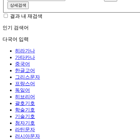
상세검색
결과 내 재검색
인기 검색어
다국어 입력
히라가나
가타카나
중국어
한글고어
그리스문자
프랑스어
독일어
히브리어
괄호기호
학술기호
기술기호
첨자기호
라틴문자
러시아문자