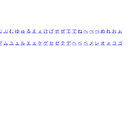
ぶ
ぷ
む
ゆ
ゅ
る
え
ぇ
け
げ
せ
ぜ
て
で
ね
へ
べ
ぺ
め
れ
お
ぉ
プ
ム
ユ
ュ
ル
エ
ェ
ケ
ゲ
セ
ゼ
テ
デ
ヘ
ベ
ペ
メ
レ
オ
ォ
コ
ゴ