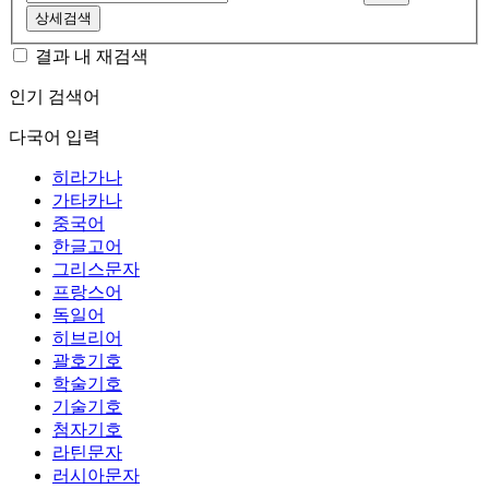
상세검색
결과 내 재검색
인기 검색어
다국어 입력
히라가나
가타카나
중국어
한글고어
그리스문자
프랑스어
독일어
히브리어
괄호기호
학술기호
기술기호
첨자기호
라틴문자
러시아문자