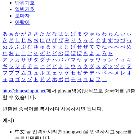
단위기호
일반기호
로마자
아랍어
あ
ぁ
か
が
さ
ざ
た
だ
な
は
ば
ぱ
ま
や
ゃ
ら
わ
ゎ
ん
い
ぃ
き
ぎ
し
じ
ち
ぢ
に
ひ
び
ぴ
み
り
う
ぅ
く
ぐ
す
ず
つ
づ
っ
ぬ
ふ
ぶ
ぷ
む
ゆ
ゅ
る
え
ぇ
け
げ
せ
ぜ
て
で
ね
へ
べ
ぺ
め
れ
お
ぉ
こ
ご
そ
ぞ
と
ど
の
ほ
ぼ
ぽ
も
よ
ょ
ろ
を
ア
ァ
カ
サ
ザ
タ
ダ
ナ
ハ
バ
パ
マ
ヤ
ャ
ラ
ワ
ヮ
ン
イ
ィ
キ
ギ
シ
ジ
チ
ヂ
ニ
ヒ
ビ
ピ
ミ
リ
ウ
ゥ
ク
グ
ス
ズ
ツ
ヅ
ッ
ヌ
フ
ブ
プ
ム
ユ
ュ
ル
エ
ェ
ケ
ゲ
セ
ゼ
テ
デ
ヘ
ベ
ペ
メ
レ
オ
ォ
コ
ゴ
ソ
ゾ
ト
ド
ノ
ホ
ボ
ポ
モ
ヨ
ョ
ロ
ヲ
―
http://chineseinput.net/
에서 pinyin(병음)방식으로 중국어를 변환
할 수 있습니다.
변환된 중국어를 복사하여 사용하시면 됩니다.
예시)
中文 을 입력하시려면
zhongwen
을 입력하시고 space를
누르시면됩니다.