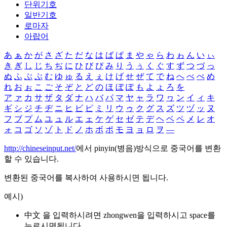
단위기호
일반기호
로마자
아랍어
あ
ぁ
か
が
さ
ざ
た
だ
な
は
ば
ぱ
ま
や
ゃ
ら
わ
ゎ
ん
い
ぃ
き
ぎ
し
じ
ち
ぢ
に
ひ
び
ぴ
み
り
う
ぅ
く
ぐ
す
ず
つ
づ
っ
ぬ
ふ
ぶ
ぷ
む
ゆ
ゅ
る
え
ぇ
け
げ
せ
ぜ
て
で
ね
へ
べ
ぺ
め
れ
お
ぉ
こ
ご
そ
ぞ
と
ど
の
ほ
ぼ
ぽ
も
よ
ょ
ろ
を
ア
ァ
カ
サ
ザ
タ
ダ
ナ
ハ
バ
パ
マ
ヤ
ャ
ラ
ワ
ヮ
ン
イ
ィ
キ
ギ
シ
ジ
チ
ヂ
ニ
ヒ
ビ
ピ
ミ
リ
ウ
ゥ
ク
グ
ス
ズ
ツ
ヅ
ッ
ヌ
フ
ブ
プ
ム
ユ
ュ
ル
エ
ェ
ケ
ゲ
セ
ゼ
テ
デ
ヘ
ベ
ペ
メ
レ
オ
ォ
コ
ゴ
ソ
ゾ
ト
ド
ノ
ホ
ボ
ポ
モ
ヨ
ョ
ロ
ヲ
―
http://chineseinput.net/
에서 pinyin(병음)방식으로 중국어를 변환
할 수 있습니다.
변환된 중국어를 복사하여 사용하시면 됩니다.
예시)
中文 을 입력하시려면
zhongwen
을 입력하시고 space를
누르시면됩니다.