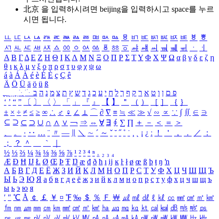
北京 을 입력하시려면
beijing
을 입력하시고 space를 누르
시면 됩니다.
ㅥ
ㅦ
ㅧ
ㅨ
ㅩ
ㅪ
ㅫ
ㅬ
ㅭ
ㅮ
ㅯ
ㅰ
ㅱ
ㅲ
ㅳ
ㅴ
ㅵ
ㅶ
ㅷ
ㅸ
ㅹ
ㅺ
ㅻ
ㅼ
ㅽ
ㅾ
ㅿ
ㆀ
ㆁ
ㆂ
ㆃ
ㆄ
ㆅ
ㆆ
ㆇ
ㆈ
ㆉ
ㆊ
ㆋ
ㆌ
ㆍ
ㆎ
Α
Β
Γ
Δ
Ε
Ζ
Η
Θ
Ι
Κ
Λ
Μ
Ν
Ξ
Ο
Π
Ρ
Σ
Τ
Υ
Φ
Χ
Ψ
Ω
α
β
γ
δ
ε
ζ
η
θ
ι
κ
λ
μ
ν
ξ
ο
π
ρ
σ
τ
υ
φ
χ
ψ
ω
á
à
Á
À
é
è
É
È
ç
Ç
ê
Ä
Ö
Ü
ä
ö
ü
ß
ְ
ֳ
ֲ
ֱ
ָ
ַ
ֵ
ֶ
ִ
ֹ
ּ
ֻ
ׂ
ׁ
ּ
ב
ה
נ
מ
צ
ת
ץ
ש
ד
ג
כ
ע
י
ח
ל
ך
ף
ק
ר
א
ט
ו
ן
ם
פ
‘
’
“
”
〔
〕
〈
〉
「
」
『
』
【
】
＂
（
）
［
］
｛
｝
±
×
÷
≠
≤
≥
∞
∴
♂
♀
∠
⊥
⌒
∂
∇
≡
≒
≪
≫
√
∽
∝
∵
∫
∬
∈
∋
⊆
⊇
⊂
⊃
∪
∩
∧
∨
￢
⇒
⇔
∀
∃
∮
∑
∏
＋
－
＜
＝
＞
、
。
·
‥
…
¨
〃
―
∥
＼
∼
´
～
ˇ
˘
˝
˚
˙
¸
˛
¡
¿
ː
！
＇
，
．
／
：
；
？
＾
＿
｀
｜
½
⅓
⅔
¼
¾
⅛
⅜
⅝
⅞
¹
²
³
⁴
ⁿ
₁
₂
₃
₄
Æ
Ð
Ħ
Ĳ
Ł
Ø
Œ
Þ
Ŧ
Ŋ
æ
đ
ð
ħ
ı
ĳ
ĸ
ŀ
ł
ø
œ
ß
þ
ŧ
ŋ
ŉ
А
Б
В
Г
Д
Е
Ё
Ж
З
И
Й
К
Л
М
Н
О
П
Р
С
Т
У
Ф
Х
Ц
Ч
Ш
Щ
Ъ
Ы
Ь
Э
Ю
Я
а
б
в
г
д
е
ё
ж
з
и
й
к
л
м
н
о
п
р
с
т
у
ф
х
ц
ч
ш
щ
ъ
ы
ь
э
ю
я
′
″
℃
Å
￠
￡
￥
¤
℉
‰
＄
％
Ｆ
￦
㎕
㎖
㎗
ℓ
㎘
㏄
㎣
㎤
㎥
㎦
㎙
㎚
㎛
㎜
㎝
㎞
㎟
㎠
㎡
㎢
㏊
㎍
㎎
㎏
㏏
㎈
㎉
㏈
㎧
㎨
㎰
㎱
㎲
㎳
㎴
㎵
㎶
㎷
㎸
㎹
㎀
㎁
㎂
㎃
㎄
㎺
㎻
㎽
㎾
㎿
㎐
㎑