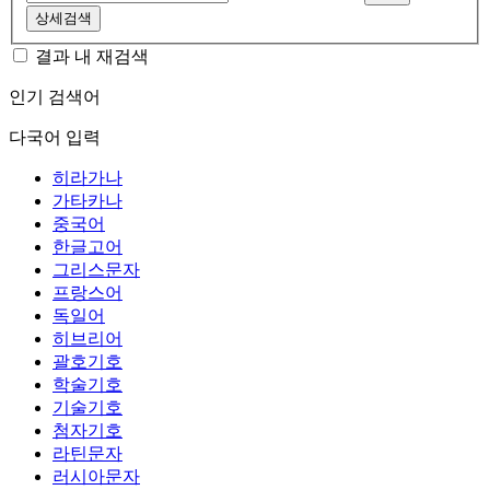
상세검색
결과 내 재검색
인기 검색어
다국어 입력
히라가나
가타카나
중국어
한글고어
그리스문자
프랑스어
독일어
히브리어
괄호기호
학술기호
기술기호
첨자기호
라틴문자
러시아문자