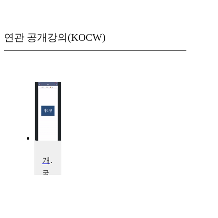
연관 공개강의(KOCW)
개인재무설계II
국
민
대
학
교
양