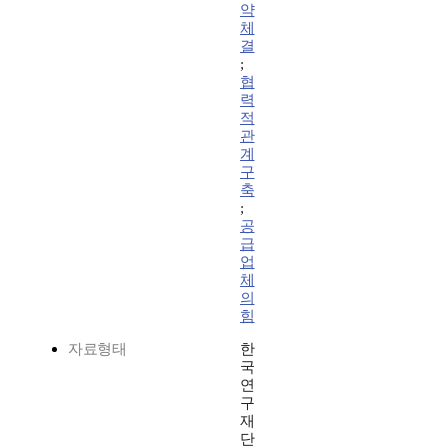
약
체
결
;
협
력
적
관
계
구
축
;
공
급
업
체
의
힘
자료형태
한
국
연
구
재
단