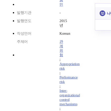
종
민
발행기관
-
나
발행연도
2015
년
작성언어
Korean
주제어
관
계
위
험
;
Appropriation
risk
;
Performance
risk
;
Inter-
organizational
control
mechanisms
;