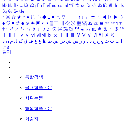
㎒
㎓
㎔
Ω
㏀
㏁
㎊
㎋
㎌
㏖
㏅
㎭
㎮
㎯
㏛
㎩
㎪
㎫
㎬
㏝
㏐
㏓
㏃
㏉
㏜
㏆
§
※
☆
★
○
●
◎
◇
◆
□
■
△
▽
→
←
↑
↓
↔
〓
◁
◀
▷
▶
♤
♠
♡
♥
♧
♣
⊙
◈
▣
◐
◑
▒
▤
▥
▨
▧
▦
▩
♨
☏
☎
☜
☞
¶
†
‡
↕
↗
↙
↖
↘
♭
♩
♪
♬
㉿
㈜
№
㏇
™
㏂
㏘
℡
＃
＆
＊
＠
ª
º
ⅰ
ⅱ
ⅲ
ⅳ
ⅴ
ⅵ
ⅶ
ⅷ
ⅸ
ⅹ
Ⅰ
Ⅱ
Ⅲ
Ⅳ
Ⅴ
Ⅵ
Ⅶ
Ⅷ
Ⅸ
Ⅹ
ا
ب
ت
ث
ج
ح
خ
د
ذ
ر
ز
س
ش
ص
ض
ط
ظ
ع
غ
ف
ق
ک
ل
م
ن
ه
و
ی
닫기
통합검색
국내학술논문
학위논문
해외학술논문
학술지