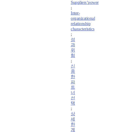
Suppliers’power
;
Inter-
organizational
relationship
characteristics
;
성
과
위
험
;
신
중
한
파
트
너
선
택
;
상
세
한
계