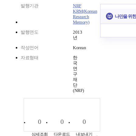
발행기관
NRF
KRM(Korean
나만을 위한
Research
Memory)
발행연도
2013
년
작성언어
Korean
자료형태
한
국
연
구
재
단
(NRF)
0
0
0
상세조회
다운로드
내보내기