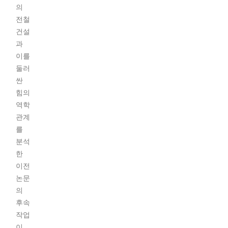
의
전철
건설
과
이를
둘러
싼
힘의
역학
관계
를
분석
한
이전
논문
의
후속
작업
이