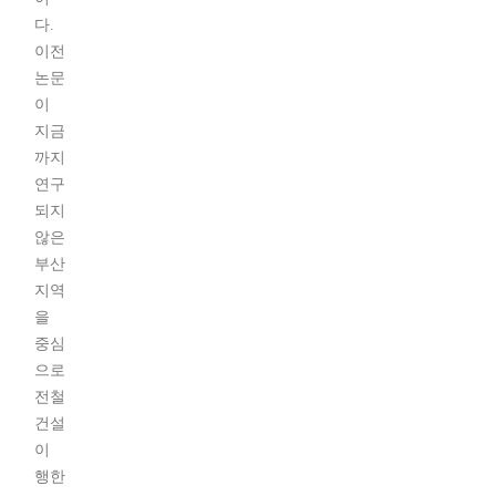
다.
이전
논문
이
지금
까지
연구
되지
않은
부산
지역
을
중심
으로
전철
건설
이
행한