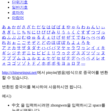
단위기호
일반기호
로마자
아랍어
あ
ぁ
か
が
さ
ざ
た
だ
な
は
ば
ぱ
ま
や
ゃ
ら
わ
ゎ
ん
い
ぃ
き
ぎ
し
じ
ち
ぢ
に
ひ
び
ぴ
み
り
う
ぅ
く
ぐ
す
ず
つ
づ
っ
ぬ
ふ
ぶ
ぷ
む
ゆ
ゅ
る
え
ぇ
け
げ
せ
ぜ
て
で
ね
へ
べ
ぺ
め
れ
お
ぉ
こ
ご
そ
ぞ
と
ど
の
ほ
ぼ
ぽ
も
よ
ょ
ろ
を
ア
ァ
カ
サ
ザ
タ
ダ
ナ
ハ
バ
パ
マ
ヤ
ャ
ラ
ワ
ヮ
ン
イ
ィ
キ
ギ
シ
ジ
チ
ヂ
ニ
ヒ
ビ
ピ
ミ
リ
ウ
ゥ
ク
グ
ス
ズ
ツ
ヅ
ッ
ヌ
フ
ブ
プ
ム
ユ
ュ
ル
エ
ェ
ケ
ゲ
セ
ゼ
テ
デ
ヘ
ベ
ペ
メ
レ
オ
ォ
コ
ゴ
ソ
ゾ
ト
ド
ノ
ホ
ボ
ポ
モ
ヨ
ョ
ロ
ヲ
―
http://chineseinput.net/
에서 pinyin(병음)방식으로 중국어를 변환
할 수 있습니다.
변환된 중국어를 복사하여 사용하시면 됩니다.
예시)
中文 을 입력하시려면
zhongwen
을 입력하시고 space를
누르시면됩니다.