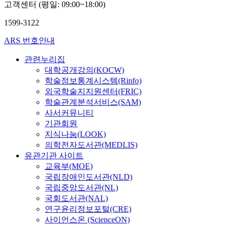
고객센터 (평일: 09:00~18:00)
1599-3122
ARS 번호안내
관련누리집
대학공개강의(KOCW)
학술정보통계시스템(Rinfo)
외국학술지지원센터(FRIC)
학술관계분석서비스(SAM)
사서커뮤니티
기관회원
지식나눔(LOOK)
의학전자도서관(MEDLIS)
유관기관 사이트
교육부(MOE)
국립장애인도서관(NLD)
국립중앙도서관(NL)
국회도서관(NAL)
연구윤리정보포털(CRE)
사이언스온 (ScienceON)