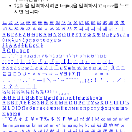
北京 을 입력하시려면
beijing
을 입력하시고 space를 누르
시면 됩니다.
ㅥ
ㅦ
ㅧ
ㅨ
ㅩ
ㅪ
ㅫ
ㅬ
ㅭ
ㅮ
ㅯ
ㅰ
ㅱ
ㅲ
ㅳ
ㅴ
ㅵ
ㅶ
ㅷ
ㅸ
ㅹ
ㅺ
ㅻ
ㅼ
ㅽ
ㅾ
ㅿ
ㆀ
ㆁ
ㆂ
ㆃ
ㆄ
ㆅ
ㆆ
ㆇ
ㆈ
ㆉ
ㆊ
ㆋ
ㆌ
ㆍ
ㆎ
Α
Β
Γ
Δ
Ε
Ζ
Η
Θ
Ι
Κ
Λ
Μ
Ν
Ξ
Ο
Π
Ρ
Σ
Τ
Υ
Φ
Χ
Ψ
Ω
α
β
γ
δ
ε
ζ
η
θ
ι
κ
λ
μ
ν
ξ
ο
π
ρ
σ
τ
υ
φ
χ
ψ
ω
á
à
Á
À
é
è
É
È
ç
Ç
ê
Ä
Ö
Ü
ä
ö
ü
ß
ְ
ֳ
ֲ
ֱ
ָ
ַ
ֵ
ֶ
ִ
ֹ
ּ
ֻ
ׂ
ׁ
ּ
ב
ה
נ
מ
צ
ת
ץ
ש
ד
ג
כ
ע
י
ח
ל
ך
ף
ק
ר
א
ט
ו
ן
ם
פ
‘
’
“
”
〔
〕
〈
〉
「
」
『
』
【
】
＂
（
）
［
］
｛
｝
±
×
÷
≠
≤
≥
∞
∴
♂
♀
∠
⊥
⌒
∂
∇
≡
≒
≪
≫
√
∽
∝
∵
∫
∬
∈
∋
⊆
⊇
⊂
⊃
∪
∩
∧
∨
￢
⇒
⇔
∀
∃
∮
∑
∏
＋
－
＜
＝
＞
、
。
·
‥
…
¨
〃
―
∥
＼
∼
´
～
ˇ
˘
˝
˚
˙
¸
˛
¡
¿
ː
！
＇
，
．
／
：
；
？
＾
＿
｀
｜
½
⅓
⅔
¼
¾
⅛
⅜
⅝
⅞
¹
²
³
⁴
ⁿ
₁
₂
₃
₄
Æ
Ð
Ħ
Ĳ
Ł
Ø
Œ
Þ
Ŧ
Ŋ
æ
đ
ð
ħ
ı
ĳ
ĸ
ŀ
ł
ø
œ
ß
þ
ŧ
ŋ
ŉ
А
Б
В
Г
Д
Е
Ё
Ж
З
И
Й
К
Л
М
Н
О
П
Р
С
Т
У
Ф
Х
Ц
Ч
Ш
Щ
Ъ
Ы
Ь
Э
Ю
Я
а
б
в
г
д
е
ё
ж
з
и
й
к
л
м
н
о
п
р
с
т
у
ф
х
ц
ч
ш
щ
ъ
ы
ь
э
ю
я
′
″
℃
Å
￠
￡
￥
¤
℉
‰
＄
％
Ｆ
￦
㎕
㎖
㎗
ℓ
㎘
㏄
㎣
㎤
㎥
㎦
㎙
㎚
㎛
㎜
㎝
㎞
㎟
㎠
㎡
㎢
㏊
㎍
㎎
㎏
㏏
㎈
㎉
㏈
㎧
㎨
㎰
㎱
㎲
㎳
㎴
㎵
㎶
㎷
㎸
㎹
㎀
㎁
㎂
㎃
㎄
㎺
㎻
㎽
㎾
㎿
㎐
㎑