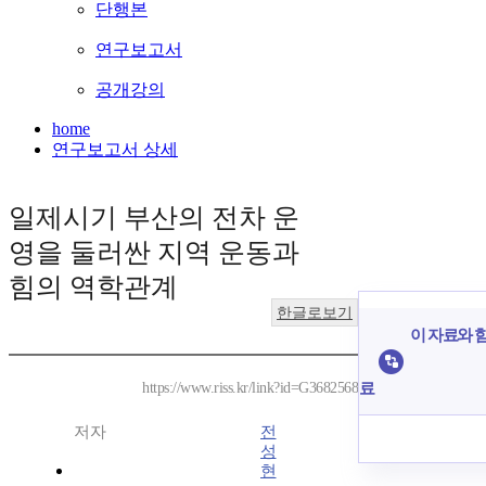
단행본
연구보고서
공개강의
home
연구보고서 상세
일제시기 부산의 전차 운
영을 둘러싼 지역 운동과
힘의 역학관계
한글로보기
이 자료와 함
료
https://www.riss.kr/link?id=G3682568
저자
전
성
현