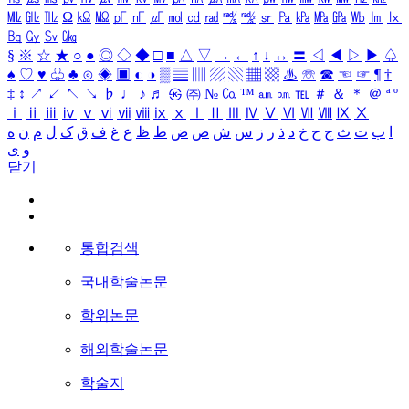
㎒
㎓
㎔
Ω
㏀
㏁
㎊
㎋
㎌
㏖
㏅
㎭
㎮
㎯
㏛
㎩
㎪
㎫
㎬
㏝
㏐
㏓
㏃
㏉
㏜
㏆
§
※
☆
★
○
●
◎
◇
◆
□
■
△
▽
→
←
↑
↓
↔
〓
◁
◀
▷
▶
♤
♠
♡
♥
♧
♣
⊙
◈
▣
◐
◑
▒
▤
▥
▨
▧
▦
▩
♨
☏
☎
☜
☞
¶
†
‡
↕
↗
↙
↖
↘
♭
♩
♪
♬
㉿
㈜
№
㏇
™
㏂
㏘
℡
＃
＆
＊
＠
ª
º
ⅰ
ⅱ
ⅲ
ⅳ
ⅴ
ⅵ
ⅶ
ⅷ
ⅸ
ⅹ
Ⅰ
Ⅱ
Ⅲ
Ⅳ
Ⅴ
Ⅵ
Ⅶ
Ⅷ
Ⅸ
Ⅹ
ا
ب
ت
ث
ج
ح
خ
د
ذ
ر
ز
س
ش
ص
ض
ط
ظ
ع
غ
ف
ق
ک
ل
م
ن
ه
و
ی
닫기
통합검색
국내학술논문
학위논문
해외학술논문
학술지