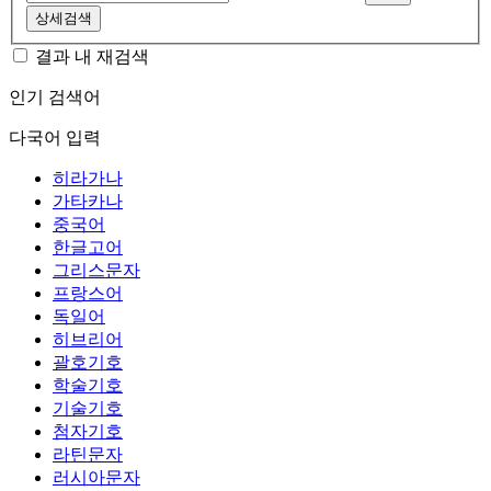
상세검색
결과 내 재검색
인기 검색어
다국어 입력
히라가나
가타카나
중국어
한글고어
그리스문자
프랑스어
독일어
히브리어
괄호기호
학술기호
기술기호
첨자기호
라틴문자
러시아문자