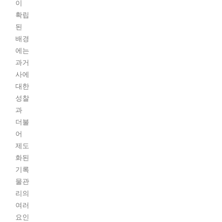
이
확립
된
배경
에는
과거
사에
대한
성찰
과
더불
어
제도
화된
기록
물관
리의
여러
요인