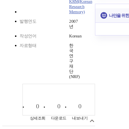
KRM(Korean
Research
Memory)
나만을 위한
발행연도
2007
년
작성언어
Korean
자료형태
한
국
연
구
재
단
(NRF)
0
0
0
상세조회
다운로드
내보내기