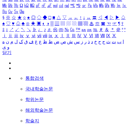
㎒
㎓
㎔
Ω
㏀
㏁
㎊
㎋
㎌
㏖
㏅
㎭
㎮
㎯
㏛
㎩
㎪
㎫
㎬
㏝
㏐
㏓
㏃
㏉
㏜
㏆
§
※
☆
★
○
●
◎
◇
◆
□
■
△
▽
→
←
↑
↓
↔
〓
◁
◀
▷
▶
♤
♠
♡
♥
♧
♣
⊙
◈
▣
◐
◑
▒
▤
▥
▨
▧
▦
▩
♨
☏
☎
☜
☞
¶
†
‡
↕
↗
↙
↖
↘
♭
♩
♪
♬
㉿
㈜
№
㏇
™
㏂
㏘
℡
＃
＆
＊
＠
ª
º
ⅰ
ⅱ
ⅲ
ⅳ
ⅴ
ⅵ
ⅶ
ⅷ
ⅸ
ⅹ
Ⅰ
Ⅱ
Ⅲ
Ⅳ
Ⅴ
Ⅵ
Ⅶ
Ⅷ
Ⅸ
Ⅹ
ا
ب
ت
ث
ج
ح
خ
د
ذ
ر
ز
س
ش
ص
ض
ط
ظ
ع
غ
ف
ق
ک
ل
م
ن
ه
و
ی
닫기
통합검색
국내학술논문
학위논문
해외학술논문
학술지