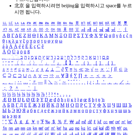
北京 을 입력하시려면
beijing
을 입력하시고 space를 누르
시면 됩니다.
ㅥ
ㅦ
ㅧ
ㅨ
ㅩ
ㅪ
ㅫ
ㅬ
ㅭ
ㅮ
ㅯ
ㅰ
ㅱ
ㅲ
ㅳ
ㅴ
ㅵ
ㅶ
ㅷ
ㅸ
ㅹ
ㅺ
ㅻ
ㅼ
ㅽ
ㅾ
ㅿ
ㆀ
ㆁ
ㆂ
ㆃ
ㆄ
ㆅ
ㆆ
ㆇ
ㆈ
ㆉ
ㆊ
ㆋ
ㆌ
ㆍ
ㆎ
Α
Β
Γ
Δ
Ε
Ζ
Η
Θ
Ι
Κ
Λ
Μ
Ν
Ξ
Ο
Π
Ρ
Σ
Τ
Υ
Φ
Χ
Ψ
Ω
α
β
γ
δ
ε
ζ
η
θ
ι
κ
λ
μ
ν
ξ
ο
π
ρ
σ
τ
υ
φ
χ
ψ
ω
á
à
Á
À
é
è
É
È
ç
Ç
ê
Ä
Ö
Ü
ä
ö
ü
ß
ְ
ֳ
ֲ
ֱ
ָ
ַ
ֵ
ֶ
ִ
ֹ
ּ
ֻ
ׂ
ׁ
ּ
ב
ה
נ
מ
צ
ת
ץ
ש
ד
ג
כ
ע
י
ח
ל
ך
ף
ק
ר
א
ט
ו
ן
ם
פ
‘
’
“
”
〔
〕
〈
〉
「
」
『
』
【
】
＂
（
）
［
］
｛
｝
±
×
÷
≠
≤
≥
∞
∴
♂
♀
∠
⊥
⌒
∂
∇
≡
≒
≪
≫
√
∽
∝
∵
∫
∬
∈
∋
⊆
⊇
⊂
⊃
∪
∩
∧
∨
￢
⇒
⇔
∀
∃
∮
∑
∏
＋
－
＜
＝
＞
、
。
·
‥
…
¨
〃
―
∥
＼
∼
´
～
ˇ
˘
˝
˚
˙
¸
˛
¡
¿
ː
！
＇
，
．
／
：
；
？
＾
＿
｀
｜
½
⅓
⅔
¼
¾
⅛
⅜
⅝
⅞
¹
²
³
⁴
ⁿ
₁
₂
₃
₄
Æ
Ð
Ħ
Ĳ
Ł
Ø
Œ
Þ
Ŧ
Ŋ
æ
đ
ð
ħ
ı
ĳ
ĸ
ŀ
ł
ø
œ
ß
þ
ŧ
ŋ
ŉ
А
Б
В
Г
Д
Е
Ё
Ж
З
И
Й
К
Л
М
Н
О
П
Р
С
Т
У
Ф
Х
Ц
Ч
Ш
Щ
Ъ
Ы
Ь
Э
Ю
Я
а
б
в
г
д
е
ё
ж
з
и
й
к
л
м
н
о
п
р
с
т
у
ф
х
ц
ч
ш
щ
ъ
ы
ь
э
ю
я
′
″
℃
Å
￠
￡
￥
¤
℉
‰
＄
％
Ｆ
￦
㎕
㎖
㎗
ℓ
㎘
㏄
㎣
㎤
㎥
㎦
㎙
㎚
㎛
㎜
㎝
㎞
㎟
㎠
㎡
㎢
㏊
㎍
㎎
㎏
㏏
㎈
㎉
㏈
㎧
㎨
㎰
㎱
㎲
㎳
㎴
㎵
㎶
㎷
㎸
㎹
㎀
㎁
㎂
㎃
㎄
㎺
㎻
㎽
㎾
㎿
㎐
㎑