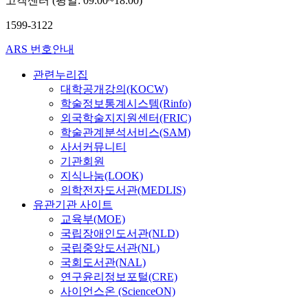
고객센터 (평일: 09:00~18:00)
1599-3122
ARS 번호안내
관련누리집
대학공개강의(KOCW)
학술정보통계시스템(Rinfo)
외국학술지지원센터(FRIC)
학술관계분석서비스(SAM)
사서커뮤니티
기관회원
지식나눔(LOOK)
의학전자도서관(MEDLIS)
유관기관 사이트
교육부(MOE)
국립장애인도서관(NLD)
국립중앙도서관(NL)
국회도서관(NAL)
연구윤리정보포털(CRE)
사이언스온 (ScienceON)