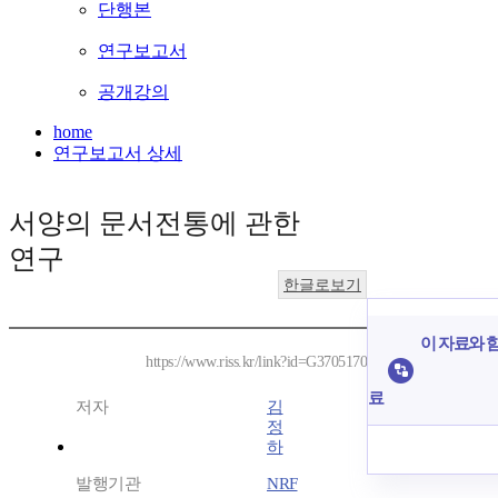
단행본
연구보고서
공개강의
home
연구보고서 상세
서양의 문서전통에 관한
연구
한글로보기
이 자료와 함
https://www.riss.kr/link?id=G3705170
료
저자
김
정
하
발행기관
NRF