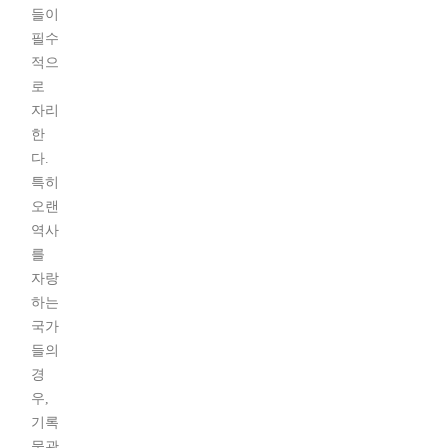
들이
필수
적으
로
자리
한
다.
특히
오랜
역사
를
자랑
하는
국가
들의
경
우,
기록
물관