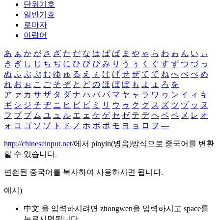
단위기호
일반기호
로마자
아랍어
あ
ぁ
か
が
さ
ざ
た
だ
な
は
ば
ぱ
ま
や
ゃ
ら
わ
ゎ
ん
い
ぃ
き
ぎ
し
じ
ち
ぢ
に
ひ
び
ぴ
み
り
う
ぅ
く
ぐ
す
ず
つ
づ
っ
ぬ
ふ
ぶ
ぷ
む
ゆ
ゅ
る
え
ぇ
け
げ
せ
ぜ
て
で
ね
へ
べ
ぺ
め
れ
お
ぉ
こ
ご
そ
ぞ
と
ど
の
ほ
ぼ
ぽ
も
よ
ょ
ろ
を
ア
ァ
カ
サ
ザ
タ
ダ
ナ
ハ
バ
パ
マ
ヤ
ャ
ラ
ワ
ヮ
ン
イ
ィ
キ
ギ
シ
ジ
チ
ヂ
ニ
ヒ
ビ
ピ
ミ
リ
ウ
ゥ
ク
グ
ス
ズ
ツ
ヅ
ッ
ヌ
フ
ブ
プ
ム
ユ
ュ
ル
エ
ェ
ケ
ゲ
セ
ゼ
テ
デ
ヘ
ベ
ペ
メ
レ
オ
ォ
コ
ゴ
ソ
ゾ
ト
ド
ノ
ホ
ボ
ポ
モ
ヨ
ョ
ロ
ヲ
―
http://chineseinput.net/
에서 pinyin(병음)방식으로 중국어를 변환
할 수 있습니다.
변환된 중국어를 복사하여 사용하시면 됩니다.
예시)
中文 을 입력하시려면
zhongwen
을 입력하시고 space를
누르시면됩니다.