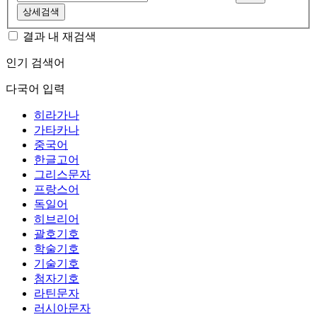
상세검색
결과 내 재검색
인기 검색어
다국어 입력
히라가나
가타카나
중국어
한글고어
그리스문자
프랑스어
독일어
히브리어
괄호기호
학술기호
기술기호
첨자기호
라틴문자
러시아문자