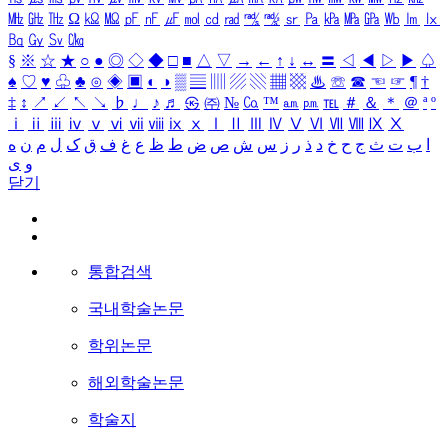
㎒
㎓
㎔
Ω
㏀
㏁
㎊
㎋
㎌
㏖
㏅
㎭
㎮
㎯
㏛
㎩
㎪
㎫
㎬
㏝
㏐
㏓
㏃
㏉
㏜
㏆
§
※
☆
★
○
●
◎
◇
◆
□
■
△
▽
→
←
↑
↓
↔
〓
◁
◀
▷
▶
♤
♠
♡
♥
♧
♣
⊙
◈
▣
◐
◑
▒
▤
▥
▨
▧
▦
▩
♨
☏
☎
☜
☞
¶
†
‡
↕
↗
↙
↖
↘
♭
♩
♪
♬
㉿
㈜
№
㏇
™
㏂
㏘
℡
＃
＆
＊
＠
ª
º
ⅰ
ⅱ
ⅲ
ⅳ
ⅴ
ⅵ
ⅶ
ⅷ
ⅸ
ⅹ
Ⅰ
Ⅱ
Ⅲ
Ⅳ
Ⅴ
Ⅵ
Ⅶ
Ⅷ
Ⅸ
Ⅹ
ا
ب
ت
ث
ج
ح
خ
د
ذ
ر
ز
س
ش
ص
ض
ط
ظ
ع
غ
ف
ق
ک
ل
م
ن
ه
و
ی
닫기
통합검색
국내학술논문
학위논문
해외학술논문
학술지