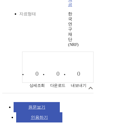
공
자료형태
한
국
연
구
재
단
(NRF)
0
0
0
상세조회
다운로드
내보내기
원문보기
인용하기