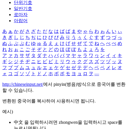
단위기호
일반기호
로마자
아랍어
あ
ぁ
か
が
さ
ざ
た
だ
な
は
ば
ぱ
ま
や
ゃ
ら
わ
ゎ
ん
い
ぃ
き
ぎ
し
じ
ち
ぢ
に
ひ
び
ぴ
み
り
う
ぅ
く
ぐ
す
ず
つ
づ
っ
ぬ
ふ
ぶ
ぷ
む
ゆ
ゅ
る
え
ぇ
け
げ
せ
ぜ
て
で
ね
へ
べ
ぺ
め
れ
お
ぉ
こ
ご
そ
ぞ
と
ど
の
ほ
ぼ
ぽ
も
よ
ょ
ろ
を
ア
ァ
カ
サ
ザ
タ
ダ
ナ
ハ
バ
パ
マ
ヤ
ャ
ラ
ワ
ヮ
ン
イ
ィ
キ
ギ
シ
ジ
チ
ヂ
ニ
ヒ
ビ
ピ
ミ
リ
ウ
ゥ
ク
グ
ス
ズ
ツ
ヅ
ッ
ヌ
フ
ブ
プ
ム
ユ
ュ
ル
エ
ェ
ケ
ゲ
セ
ゼ
テ
デ
ヘ
ベ
ペ
メ
レ
オ
ォ
コ
ゴ
ソ
ゾ
ト
ド
ノ
ホ
ボ
ポ
モ
ヨ
ョ
ロ
ヲ
―
http://chineseinput.net/
에서 pinyin(병음)방식으로 중국어를 변환
할 수 있습니다.
변환된 중국어를 복사하여 사용하시면 됩니다.
예시)
中文 을 입력하시려면
zhongwen
을 입력하시고 space를
누르시면됩니다.