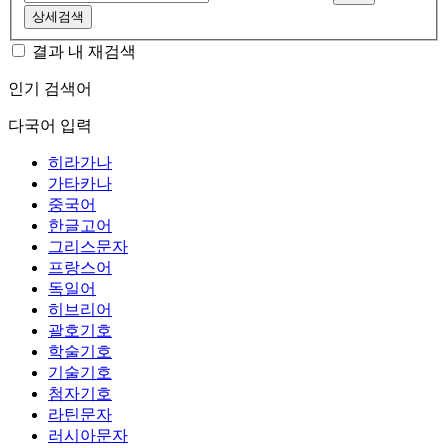
상세검색
결과 내 재검색
인기 검색어
다국어 입력
히라가나
가타카나
중국어
한글고어
그리스문자
프랑스어
독일어
히브리어
괄호기호
학술기호
기술기호
첨자기호
라틴문자
러시아문자