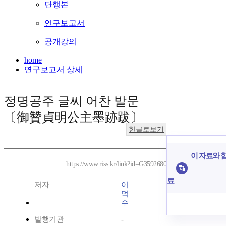
단행본
연구보고서
공개강의
home
연구보고서 상세
정명공주 글씨 어찬 발문
〔御贊貞明公主墨跡跋〕
한글로보기
이 자료와 함
https://www.riss.kr/link?id=G3592680
료
저자
이
덕
수
발행기관
-