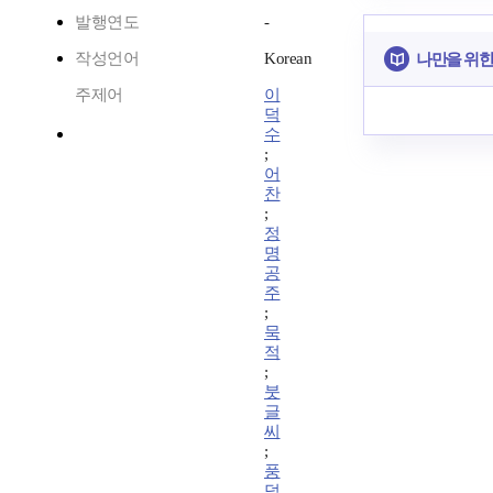
발행연도
-
작성언어
Korean
나만을 위한
주제어
이
덕
수
;
어
찬
;
정
명
공
주
;
묵
적
;
붓
글
씨
;
풍
덕