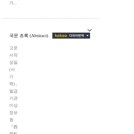
가...
국문 초록 (Abstract)
고문
서작
성일
(서
기
력) ,
발급
기관
미상
정보
원
『西