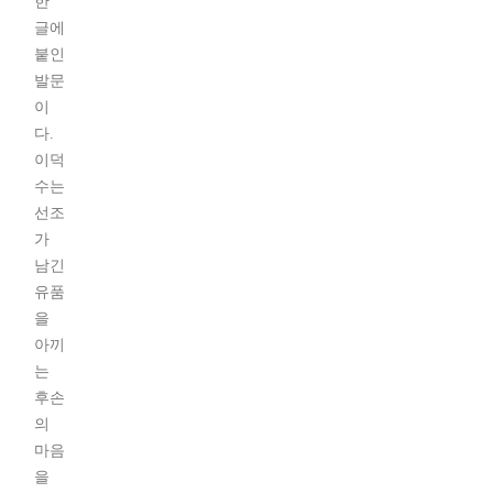
한
글에
붙인
발문
이
다.
이덕
수는
선조
가
남긴
유품
을
아끼
는
후손
의
마음
을