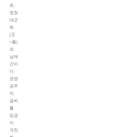
로,
영창
대군
희
(王
+羲)
와
남매
간이
다.
정명
공주
의
글씨
를
임금
이
극찬