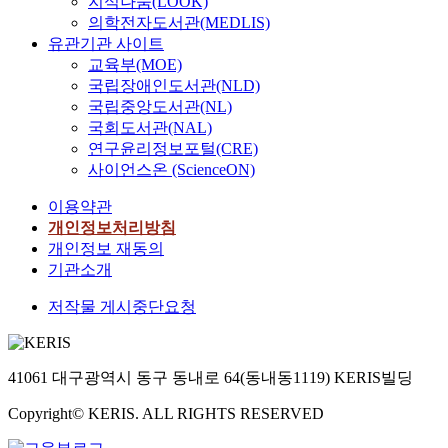
지식나눔(LOOK)
의학전자도서관(MEDLIS)
유관기관 사이트
교육부(MOE)
국립장애인도서관(NLD)
국립중앙도서관(NL)
국회도서관(NAL)
연구윤리정보포털(CRE)
사이언스온 (ScienceON)
이용약관
개인정보처리방침
개인정보 재동의
기관소개
저작물 게시중단요청
41061 대구광역시 동구 동내로 64(동내동1119) KERIS빌딩
Copyright© KERIS. ALL RIGHTS RESERVED