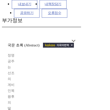
내보내기
내책장담기
공유하기
오류접수
부가정보
국문 초록 (Abstract)
정명
공주
는
선조
의
계비
인목
왕후
의
딸