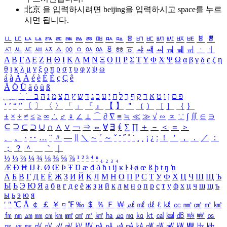
北京 을 입력하시려면
beijing
을 입력하시고 space를 누르
시면 됩니다.
ㅥ
ㅦ
ㅧ
ㅨ
ㅩ
ㅪ
ㅫ
ㅬ
ㅭ
ㅮ
ㅯ
ㅰ
ㅱ
ㅲ
ㅳ
ㅴ
ㅵ
ㅶ
ㅷ
ㅸ
ㅹ
ㅺ
ㅻ
ㅼ
ㅽ
ㅾ
ㅿ
ㆀ
ㆁ
ㆂ
ㆃ
ㆄ
ㆅ
ㆆ
ㆇ
ㆈ
ㆉ
ㆊ
ㆋ
ㆌ
ㆍ
ㆎ
Α
Β
Γ
Δ
Ε
Ζ
Η
Θ
Ι
Κ
Λ
Μ
Ν
Ξ
Ο
Π
Ρ
Σ
Τ
Υ
Φ
Χ
Ψ
Ω
α
β
γ
δ
ε
ζ
η
θ
ι
κ
λ
μ
ν
ξ
ο
π
ρ
σ
τ
υ
φ
χ
ψ
ω
á
à
Á
À
é
è
É
È
ç
Ç
ê
Ä
Ö
Ü
ä
ö
ü
ß
ְ
ֳ
ֲ
ֱ
ָ
ַ
ֵ
ֶ
ִ
ֹ
ּ
ֻ
ׂ
ׁ
ּ
ב
ה
נ
מ
צ
ת
ץ
ש
ד
ג
כ
ע
י
ח
ל
ך
ף
ק
ר
א
ט
ו
ן
ם
פ
‘
’
“
”
〔
〕
〈
〉
「
」
『
』
【
】
＂
（
）
［
］
｛
｝
±
×
÷
≠
≤
≥
∞
∴
♂
♀
∠
⊥
⌒
∂
∇
≡
≒
≪
≫
√
∽
∝
∵
∫
∬
∈
∋
⊆
⊇
⊂
⊃
∪
∩
∧
∨
￢
⇒
⇔
∀
∃
∮
∑
∏
＋
－
＜
＝
＞
、
。
·
‥
…
¨
〃
―
∥
＼
∼
´
～
ˇ
˘
˝
˚
˙
¸
˛
¡
¿
ː
！
＇
，
．
／
：
；
？
＾
＿
｀
｜
½
⅓
⅔
¼
¾
⅛
⅜
⅝
⅞
¹
²
³
⁴
ⁿ
₁
₂
₃
₄
Æ
Ð
Ħ
Ĳ
Ł
Ø
Œ
Þ
Ŧ
Ŋ
æ
đ
ð
ħ
ı
ĳ
ĸ
ŀ
ł
ø
œ
ß
þ
ŧ
ŋ
ŉ
А
Б
В
Г
Д
Е
Ё
Ж
З
И
Й
К
Л
М
Н
О
П
Р
С
Т
У
Ф
Х
Ц
Ч
Ш
Щ
Ъ
Ы
Ь
Э
Ю
Я
а
б
в
г
д
е
ё
ж
з
и
й
к
л
м
н
о
п
р
с
т
у
ф
х
ц
ч
ш
щ
ъ
ы
ь
э
ю
я
′
″
℃
Å
￠
￡
￥
¤
℉
‰
＄
％
Ｆ
￦
㎕
㎖
㎗
ℓ
㎘
㏄
㎣
㎤
㎥
㎦
㎙
㎚
㎛
㎜
㎝
㎞
㎟
㎠
㎡
㎢
㏊
㎍
㎎
㎏
㏏
㎈
㎉
㏈
㎧
㎨
㎰
㎱
㎲
㎳
㎴
㎵
㎶
㎷
㎸
㎹
㎀
㎁
㎂
㎃
㎄
㎺
㎻
㎽
㎾
㎿
㎐
㎑