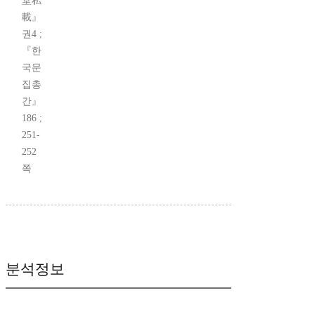
堂私
載』
권4 ;
『한
국문
집총
간』
186 ;
251-
252
쪽
분석정보