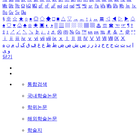
㎒
㎓
㎔
Ω
㏀
㏁
㎊
㎋
㎌
㏖
㏅
㎭
㎮
㎯
㏛
㎩
㎪
㎫
㎬
㏝
㏐
㏓
㏃
㏉
㏜
㏆
§
※
☆
★
○
●
◎
◇
◆
□
■
△
▽
→
←
↑
↓
↔
〓
◁
◀
▷
▶
♤
♠
♡
♥
♧
♣
⊙
◈
▣
◐
◑
▒
▤
▥
▨
▧
▦
▩
♨
☏
☎
☜
☞
¶
†
‡
↕
↗
↙
↖
↘
♭
♩
♪
♬
㉿
㈜
№
㏇
™
㏂
㏘
℡
＃
＆
＊
＠
ª
º
ⅰ
ⅱ
ⅲ
ⅳ
ⅴ
ⅵ
ⅶ
ⅷ
ⅸ
ⅹ
Ⅰ
Ⅱ
Ⅲ
Ⅳ
Ⅴ
Ⅵ
Ⅶ
Ⅷ
Ⅸ
Ⅹ
ا
ب
ت
ث
ج
ح
خ
د
ذ
ر
ز
س
ش
ص
ض
ط
ظ
ع
غ
ف
ق
ک
ل
م
ن
ه
و
ی
닫기
통합검색
국내학술논문
학위논문
해외학술논문
학술지