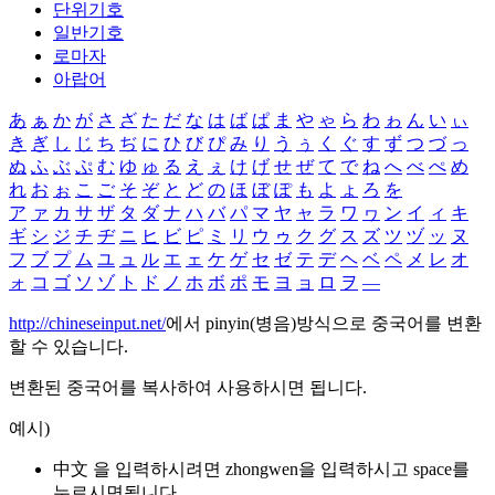
단위기호
일반기호
로마자
아랍어
あ
ぁ
か
が
さ
ざ
た
だ
な
は
ば
ぱ
ま
や
ゃ
ら
わ
ゎ
ん
い
ぃ
き
ぎ
し
じ
ち
ぢ
に
ひ
び
ぴ
み
り
う
ぅ
く
ぐ
す
ず
つ
づ
っ
ぬ
ふ
ぶ
ぷ
む
ゆ
ゅ
る
え
ぇ
け
げ
せ
ぜ
て
で
ね
へ
べ
ぺ
め
れ
お
ぉ
こ
ご
そ
ぞ
と
ど
の
ほ
ぼ
ぽ
も
よ
ょ
ろ
を
ア
ァ
カ
サ
ザ
タ
ダ
ナ
ハ
バ
パ
マ
ヤ
ャ
ラ
ワ
ヮ
ン
イ
ィ
キ
ギ
シ
ジ
チ
ヂ
ニ
ヒ
ビ
ピ
ミ
リ
ウ
ゥ
ク
グ
ス
ズ
ツ
ヅ
ッ
ヌ
フ
ブ
プ
ム
ユ
ュ
ル
エ
ェ
ケ
ゲ
セ
ゼ
テ
デ
ヘ
ベ
ペ
メ
レ
オ
ォ
コ
ゴ
ソ
ゾ
ト
ド
ノ
ホ
ボ
ポ
モ
ヨ
ョ
ロ
ヲ
―
http://chineseinput.net/
에서 pinyin(병음)방식으로 중국어를 변환
할 수 있습니다.
변환된 중국어를 복사하여 사용하시면 됩니다.
예시)
中文 을 입력하시려면
zhongwen
을 입력하시고 space를
누르시면됩니다.