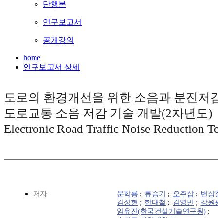
단행본
연구보고서
공개강의
home
연구보고서 상세
도로의 환경개선을 위한 소음과 분진저감 
도로교통 소음 저감 기술 개발(2차년도) : (D
Electronic Road Traffic Noise Reduction T
저자
문학룡
;
류승기
;
오주삼
;
변상
김성현
;
한대철
;
김영민
;
강원
임유진(한국건설기술연구원)
;