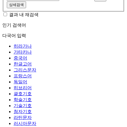
상세검색
결과 내 재검색
인기 검색어
다국어 입력
히라가나
가타카나
중국어
한글고어
그리스문자
프랑스어
독일어
히브리어
괄호기호
학술기호
기술기호
첨자기호
라틴문자
러시아문자