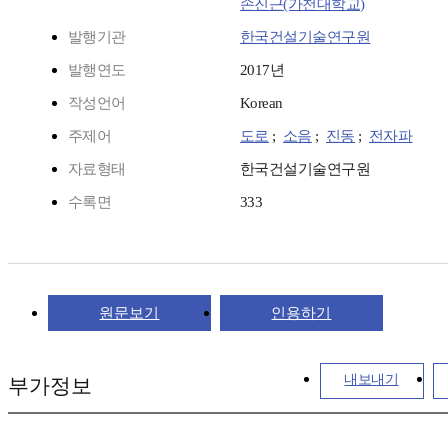
손진근(가천대학교)
발행기관
한국건설기술연구원
발행연도
2017년
작성언어
Korean
주제어
도로
;
소음
;
진동
;
전자파
자료형태
한국건설기술연구원
수록면
333
원문보기
인용하기
내보내기
부가정보