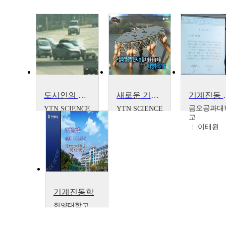
도시인의 스트레스, 도로 교통 소음
새로운 기술, 아이디어가 힘이다 - 저소음·저진동 바퀴기술·추적식 수상태양광발전시스템
기계진동 
금오공과대
YTN SCIENCE
YTN SCIENCE
교
이태원
기계진동학
한양대학교
유홍희