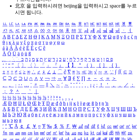
北京 을 입력하시려면
beijing
을 입력하시고 space를 누르
시면 됩니다.
ㅥ
ㅦ
ㅧ
ㅨ
ㅩ
ㅪ
ㅫ
ㅬ
ㅭ
ㅮ
ㅯ
ㅰ
ㅱ
ㅲ
ㅳ
ㅴ
ㅵ
ㅶ
ㅷ
ㅸ
ㅹ
ㅺ
ㅻ
ㅼ
ㅽ
ㅾ
ㅿ
ㆀ
ㆁ
ㆂ
ㆃ
ㆄ
ㆅ
ㆆ
ㆇ
ㆈ
ㆉ
ㆊ
ㆋ
ㆌ
ㆍ
ㆎ
Α
Β
Γ
Δ
Ε
Ζ
Η
Θ
Ι
Κ
Λ
Μ
Ν
Ξ
Ο
Π
Ρ
Σ
Τ
Υ
Φ
Χ
Ψ
Ω
α
β
γ
δ
ε
ζ
η
θ
ι
κ
λ
μ
ν
ξ
ο
π
ρ
σ
τ
υ
φ
χ
ψ
ω
á
à
Á
À
é
è
É
È
ç
Ç
ê
Ä
Ö
Ü
ä
ö
ü
ß
ְ
ֳ
ֲ
ֱ
ָ
ַ
ֵ
ֶ
ִ
ֹ
ּ
ֻ
ׂ
ׁ
ּ
ב
ה
נ
מ
צ
ת
ץ
ש
ד
ג
כ
ע
י
ח
ל
ך
ף
ק
ר
א
ט
ו
ן
ם
פ
‘
’
“
”
〔
〕
〈
〉
「
」
『
』
【
】
＂
（
）
［
］
｛
｝
±
×
÷
≠
≤
≥
∞
∴
♂
♀
∠
⊥
⌒
∂
∇
≡
≒
≪
≫
√
∽
∝
∵
∫
∬
∈
∋
⊆
⊇
⊂
⊃
∪
∩
∧
∨
￢
⇒
⇔
∀
∃
∮
∑
∏
＋
－
＜
＝
＞
、
。
·
‥
…
¨
〃
―
∥
＼
∼
´
～
ˇ
˘
˝
˚
˙
¸
˛
¡
¿
ː
！
＇
，
．
／
：
；
？
＾
＿
｀
｜
½
⅓
⅔
¼
¾
⅛
⅜
⅝
⅞
¹
²
³
⁴
ⁿ
₁
₂
₃
₄
Æ
Ð
Ħ
Ĳ
Ł
Ø
Œ
Þ
Ŧ
Ŋ
æ
đ
ð
ħ
ı
ĳ
ĸ
ŀ
ł
ø
œ
ß
þ
ŧ
ŋ
ŉ
А
Б
В
Г
Д
Е
Ё
Ж
З
И
Й
К
Л
М
Н
О
П
Р
С
Т
У
Ф
Х
Ц
Ч
Ш
Щ
Ъ
Ы
Ь
Э
Ю
Я
а
б
в
г
д
е
ё
ж
з
и
й
к
л
м
н
о
п
р
с
т
у
ф
х
ц
ч
ш
щ
ъ
ы
ь
э
ю
я
′
″
℃
Å
￠
￡
￥
¤
℉
‰
＄
％
Ｆ
￦
㎕
㎖
㎗
ℓ
㎘
㏄
㎣
㎤
㎥
㎦
㎙
㎚
㎛
㎜
㎝
㎞
㎟
㎠
㎡
㎢
㏊
㎍
㎎
㎏
㏏
㎈
㎉
㏈
㎧
㎨
㎰
㎱
㎲
㎳
㎴
㎵
㎶
㎷
㎸
㎹
㎀
㎁
㎂
㎃
㎄
㎺
㎻
㎽
㎾
㎿
㎐
㎑