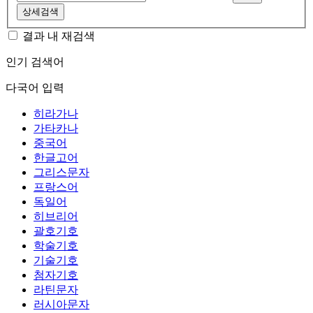
상세검색
결과 내 재검색
인기 검색어
다국어 입력
히라가나
가타카나
중국어
한글고어
그리스문자
프랑스어
독일어
히브리어
괄호기호
학술기호
기술기호
첨자기호
라틴문자
러시아문자