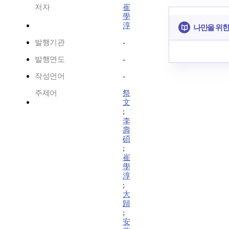
저자
崔
學
淳
나만을 위한
발행기관
-
발행연도
-
작성언어
-
주제어
祭
文
;
李
壽
碩
;
崔
學
淳
;
大
歸
;
安