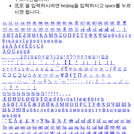
北京 을 입력하시려면
beijing
을 입력하시고 space를 누르
시면 됩니다.
ㅥ
ㅦ
ㅧ
ㅨ
ㅩ
ㅪ
ㅫ
ㅬ
ㅭ
ㅮ
ㅯ
ㅰ
ㅱ
ㅲ
ㅳ
ㅴ
ㅵ
ㅶ
ㅷ
ㅸ
ㅹ
ㅺ
ㅻ
ㅼ
ㅽ
ㅾ
ㅿ
ㆀ
ㆁ
ㆂ
ㆃ
ㆄ
ㆅ
ㆆ
ㆇ
ㆈ
ㆉ
ㆊ
ㆋ
ㆌ
ㆍ
ㆎ
Α
Β
Γ
Δ
Ε
Ζ
Η
Θ
Ι
Κ
Λ
Μ
Ν
Ξ
Ο
Π
Ρ
Σ
Τ
Υ
Φ
Χ
Ψ
Ω
α
β
γ
δ
ε
ζ
η
θ
ι
κ
λ
μ
ν
ξ
ο
π
ρ
σ
τ
υ
φ
χ
ψ
ω
á
à
Á
À
é
è
É
È
ç
Ç
ê
Ä
Ö
Ü
ä
ö
ü
ß
ְ
ֳ
ֲ
ֱ
ָ
ַ
ֵ
ֶ
ִ
ֹ
ּ
ֻ
ׂ
ׁ
ּ
ב
ה
נ
מ
צ
ת
ץ
ש
ד
ג
כ
ע
י
ח
ל
ך
ף
ק
ר
א
ט
ו
ן
ם
פ
‘
’
“
”
〔
〕
〈
〉
「
」
『
』
【
】
＂
（
）
［
］
｛
｝
±
×
÷
≠
≤
≥
∞
∴
♂
♀
∠
⊥
⌒
∂
∇
≡
≒
≪
≫
√
∽
∝
∵
∫
∬
∈
∋
⊆
⊇
⊂
⊃
∪
∩
∧
∨
￢
⇒
⇔
∀
∃
∮
∑
∏
＋
－
＜
＝
＞
、
。
·
‥
…
¨
〃
―
∥
＼
∼
´
～
ˇ
˘
˝
˚
˙
¸
˛
¡
¿
ː
！
＇
，
．
／
：
；
？
＾
＿
｀
｜
½
⅓
⅔
¼
¾
⅛
⅜
⅝
⅞
¹
²
³
⁴
ⁿ
₁
₂
₃
₄
Æ
Ð
Ħ
Ĳ
Ł
Ø
Œ
Þ
Ŧ
Ŋ
æ
đ
ð
ħ
ı
ĳ
ĸ
ŀ
ł
ø
œ
ß
þ
ŧ
ŋ
ŉ
А
Б
В
Г
Д
Е
Ё
Ж
З
И
Й
К
Л
М
Н
О
П
Р
С
Т
У
Ф
Х
Ц
Ч
Ш
Щ
Ъ
Ы
Ь
Э
Ю
Я
а
б
в
г
д
е
ё
ж
з
и
й
к
л
м
н
о
п
р
с
т
у
ф
х
ц
ч
ш
щ
ъ
ы
ь
э
ю
я
′
″
℃
Å
￠
￡
￥
¤
℉
‰
＄
％
Ｆ
￦
㎕
㎖
㎗
ℓ
㎘
㏄
㎣
㎤
㎥
㎦
㎙
㎚
㎛
㎜
㎝
㎞
㎟
㎠
㎡
㎢
㏊
㎍
㎎
㎏
㏏
㎈
㎉
㏈
㎧
㎨
㎰
㎱
㎲
㎳
㎴
㎵
㎶
㎷
㎸
㎹
㎀
㎁
㎂
㎃
㎄
㎺
㎻
㎽
㎾
㎿
㎐
㎑