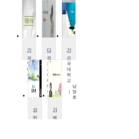
가족관계와 의사소통
다문화가족의 상담과 실제
가족기업경영론
경
경
건
일
희
국
대
사
대
학
이
학
교
버
교
조
대
남
설
학
영
희
교
호
강
태
성, 젠더, 가족
가족복지론
인
한
백
서
석
대
대
학
학