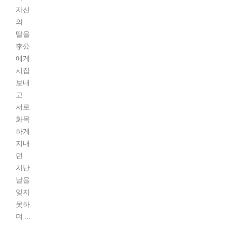
자신
의
딸을
李公
에게
시집
보내
고
서로
화목
하게
지내
던
지난
날을
잊지
못하
며 ...