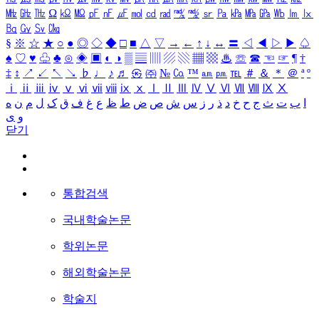
㎒
㎓
㎔
Ω
㏀
㏁
㎊
㎋
㎌
㏖
㏅
㎭
㎮
㎯
㏛
㎩
㎪
㎫
㎬
㏝
㏐
㏓
㏃
㏉
㏜
㏆
§
※
☆
★
○
●
◎
◇
◆
□
■
△
▽
→
←
↑
↓
↔
〓
◁
◀
▷
▶
♤
♠
♡
♥
♧
♣
⊙
◈
▣
◐
◑
▒
▤
▥
▨
▧
▦
▩
♨
☏
☎
☜
☞
¶
†
‡
↕
↗
↙
↖
↘
♭
♩
♪
♬
㉿
㈜
№
㏇
™
㏂
㏘
℡
＃
＆
＊
＠
ª
º
ⅰ
ⅱ
ⅲ
ⅳ
ⅴ
ⅵ
ⅶ
ⅷ
ⅸ
ⅹ
Ⅰ
Ⅱ
Ⅲ
Ⅳ
Ⅴ
Ⅵ
Ⅶ
Ⅷ
Ⅸ
Ⅹ
ا
ب
ت
ث
ج
ح
خ
د
ذ
ر
ز
س
ش
ص
ض
ط
ظ
ع
غ
ف
ق
ک
ل
م
ن
ه
و
ی
닫기
통합검색
국내학술논문
학위논문
해외학술논문
학술지