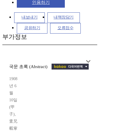
인용하기
내보내기
내책장담기
공유하기
오류접수
부가정보
국문 초록 (Abstract)
1908
년 6
월
10일
(甲
子),
査兄
載寧