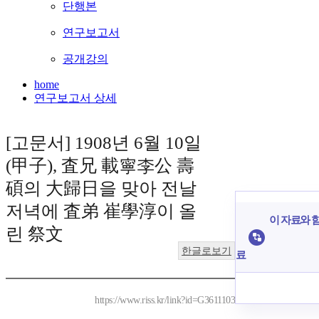
단행본
연구보고서
공개강의
home
연구보고서 상세
[고문서] 1908년 6월 10일
(甲子), 査兄 載寧李公 壽
碩의 大歸日을 맞아 전날
저녁에 査弟 崔學淳이 올
이 자료와 함
린 祭文
한글로보기
료
https://www.riss.kr/link?id=G3611103