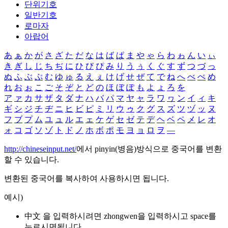
단위기호
일반기호
로마자
아랍어
あ
ぁ
か
が
さ
ざ
た
だ
な
は
ば
ぱ
ま
や
ゃ
ら
わ
ゎ
ん
い
ぃ
き
ぎ
し
じ
ち
ぢ
に
ひ
び
ぴ
み
り
う
ぅ
く
ぐ
す
ず
つ
づ
っ
ぬ
ふ
ぶ
ぷ
む
ゆ
ゅ
る
え
ぇ
け
げ
せ
ぜ
て
で
ね
へ
べ
ぺ
め
れ
お
ぉ
こ
ご
そ
ぞ
と
ど
の
ほ
ぼ
ぽ
も
よ
ょ
ろ
を
ア
ァ
カ
サ
ザ
タ
ダ
ナ
ハ
バ
パ
マ
ヤ
ャ
ラ
ワ
ヮ
ン
イ
ィ
キ
ギ
シ
ジ
チ
ヂ
ニ
ヒ
ビ
ピ
ミ
リ
ウ
ゥ
ク
グ
ス
ズ
ツ
ヅ
ッ
ヌ
フ
ブ
プ
ム
ユ
ュ
ル
エ
ェ
ケ
ゲ
セ
ゼ
テ
デ
ヘ
ベ
ペ
メ
レ
オ
ォ
コ
ゴ
ソ
ゾ
ト
ド
ノ
ホ
ボ
ポ
モ
ヨ
ョ
ロ
ヲ
―
http://chineseinput.net/
에서 pinyin(병음)방식으로 중국어를 변환
할 수 있습니다.
변환된 중국어를 복사하여 사용하시면 됩니다.
예시)
中文 을 입력하시려면
zhongwen
을 입력하시고 space를
누르시면됩니다.