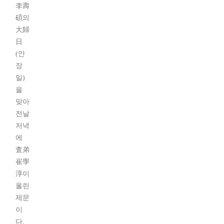
李壽
碩의
大歸
日
(안
장
일)
을
맞아
전날
저녁
에
査弟
崔學
淳이
올린
제문
이
다.