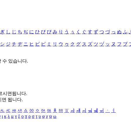
ぎ
し
じ
ち
ぢ
に
ひ
び
ぴ
み
り
う
ぅ
く
ぐ
す
ず
つ
づ
っ
ぬ
ふ
シ
ジ
チ
ヂ
ニ
ヒ
ビ
ピ
ミ
リ
ウ
ゥ
ク
グ
ス
ズ
ツ
ヅ
ッ
ヌ
フ
ブ
할 수 있습니다.
누르시면됩니다.
시면 됩니다.
ㅻ
ㅼ
ㅽ
ㅾ
ㅿ
ㆀ
ㆁ
ㆂ
ㆃ
ㆄ
ㆅ
ㆆ
ㆇ
ㆈ
ㆉ
ㆊ
ㆋ
ㆌ
ㆍ
ㆎ
θ
ι
κ
λ
μ
ν
ξ
ο
π
ρ
σ
τ
υ
φ
χ
ψ
ω