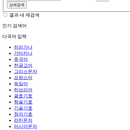
상세검색
결과 내 재검색
인기 검색어
다국어 입력
히라가나
가타카나
중국어
한글고어
그리스문자
프랑스어
독일어
히브리어
괄호기호
학술기호
기술기호
첨자기호
라틴문자
러시아문자