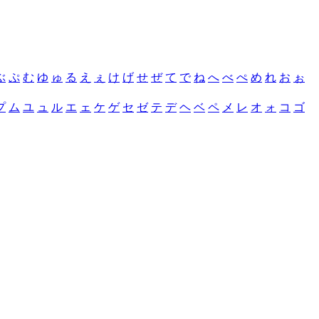
ぶ
ぷ
む
ゆ
ゅ
る
え
ぇ
け
げ
せ
ぜ
て
で
ね
へ
べ
ぺ
め
れ
お
ぉ
プ
ム
ユ
ュ
ル
エ
ェ
ケ
ゲ
セ
ゼ
テ
デ
ヘ
ベ
ペ
メ
レ
オ
ォ
コ
ゴ