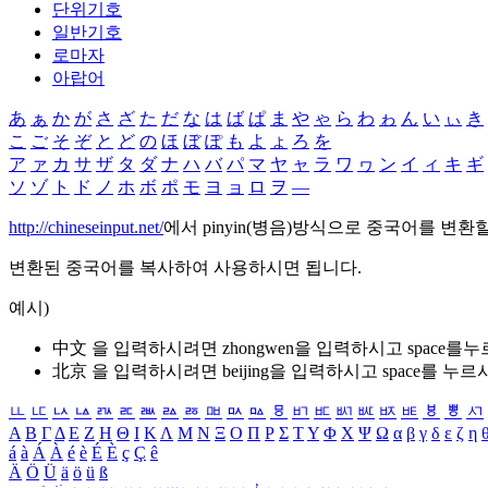
단위기호
일반기호
로마자
아랍어
あ
ぁ
か
が
さ
ざ
た
だ
な
は
ば
ぱ
ま
や
ゃ
ら
わ
ゎ
ん
い
ぃ
き
こ
ご
そ
ぞ
と
ど
の
ほ
ぼ
ぽ
も
よ
ょ
ろ
を
ア
ァ
カ
サ
ザ
タ
ダ
ナ
ハ
バ
パ
マ
ヤ
ャ
ラ
ワ
ヮ
ン
イ
ィ
キ
ギ
ソ
ゾ
ト
ド
ノ
ホ
ボ
ポ
モ
ヨ
ョ
ロ
ヲ
―
http://chineseinput.net/
에서 pinyin(병음)방식으로 중국어를 변환
변환된 중국어를 복사하여 사용하시면 됩니다.
예시)
中文 을 입력하시려면
zhongwen
을 입력하시고 space를
北京 을 입력하시려면
beijing
을 입력하시고 space를 누르
ㅥ
ㅦ
ㅧ
ㅨ
ㅩ
ㅪ
ㅫ
ㅬ
ㅭ
ㅮ
ㅯ
ㅰ
ㅱ
ㅲ
ㅳ
ㅴ
ㅵ
ㅶ
ㅷ
ㅸ
ㅹ
ㅺ
Α
Β
Γ
Δ
Ε
Ζ
Η
Θ
Ι
Κ
Λ
Μ
Ν
Ξ
Ο
Π
Ρ
Σ
Τ
Υ
Φ
Χ
Ψ
Ω
α
β
γ
δ
ε
ζ
η
á
à
Á
À
é
è
É
È
ç
Ç
ê
Ä
Ö
Ü
ä
ö
ü
ß