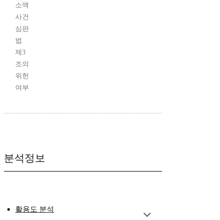
소액
사건
심판
법
제3
조의
위헌
여부
분석정보
활용도 분석