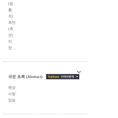
(법
률
적)
측면
(측
면)
의
한 ...
국문 초록 (Abstract)
해당
사항
없음