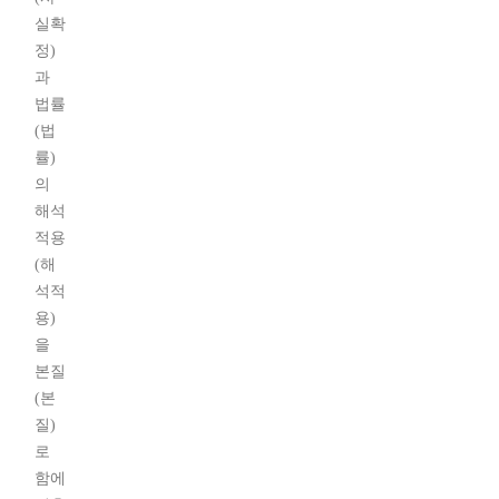
실확
정)
과
법률
(법
률)
의
해석
적용
(해
석적
용)
을
본질
(본
질)
로
함에