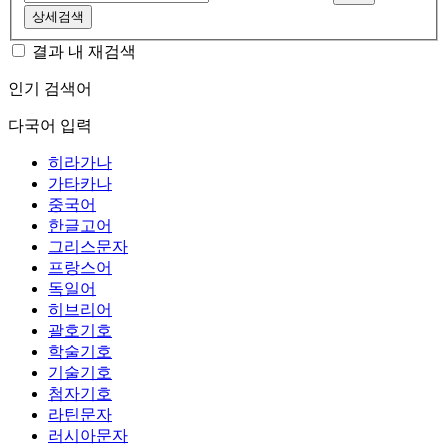
상세검색
결과 내 재검색
인기 검색어
다국어 입력
히라가나
가타카나
중국어
한글고어
그리스문자
프랑스어
독일어
히브리어
괄호기호
학술기호
기술기호
첨자기호
라틴문자
러시아문자