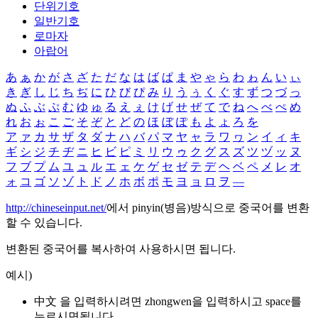
단위기호
일반기호
로마자
아랍어
あ
ぁ
か
が
さ
ざ
た
だ
な
は
ば
ぱ
ま
や
ゃ
ら
わ
ゎ
ん
い
ぃ
き
ぎ
し
じ
ち
ぢ
に
ひ
び
ぴ
み
り
う
ぅ
く
ぐ
す
ず
つ
づ
っ
ぬ
ふ
ぶ
ぷ
む
ゆ
ゅ
る
え
ぇ
け
げ
せ
ぜ
て
で
ね
へ
べ
ぺ
め
れ
お
ぉ
こ
ご
そ
ぞ
と
ど
の
ほ
ぼ
ぽ
も
よ
ょ
ろ
を
ア
ァ
カ
サ
ザ
タ
ダ
ナ
ハ
バ
パ
マ
ヤ
ャ
ラ
ワ
ヮ
ン
イ
ィ
キ
ギ
シ
ジ
チ
ヂ
ニ
ヒ
ビ
ピ
ミ
リ
ウ
ゥ
ク
グ
ス
ズ
ツ
ヅ
ッ
ヌ
フ
ブ
プ
ム
ユ
ュ
ル
エ
ェ
ケ
ゲ
セ
ゼ
テ
デ
ヘ
ベ
ペ
メ
レ
オ
ォ
コ
ゴ
ソ
ゾ
ト
ド
ノ
ホ
ボ
ポ
モ
ヨ
ョ
ロ
ヲ
―
http://chineseinput.net/
에서 pinyin(병음)방식으로 중국어를 변환
할 수 있습니다.
변환된 중국어를 복사하여 사용하시면 됩니다.
예시)
中文 을 입력하시려면
zhongwen
을 입력하시고 space를
누르시면됩니다.