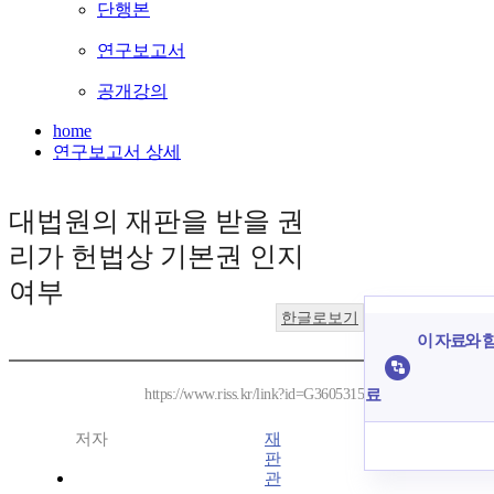
단행본
연구보고서
공개강의
home
연구보고서 상세
대법원의 재판을 받을 권
리가 헌법상 기본권 인지
여부
한글로보기
이 자료와 함
료
https://www.riss.kr/link?id=G3605315
저자
재
판
관