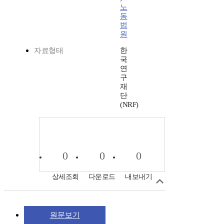
노
동
법
원
자료형태
한
국
연
구
재
단
(NRF)
0
0
0
상세조회
다운로드
내보내기
원문보기