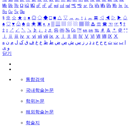
㎒
㎓
㎔
Ω
㏀
㏁
㎊
㎋
㎌
㏖
㏅
㎭
㎮
㎯
㏛
㎩
㎪
㎫
㎬
㏝
㏐
㏓
㏃
㏉
㏜
㏆
§
※
☆
★
○
●
◎
◇
◆
□
■
△
▽
→
←
↑
↓
↔
〓
◁
◀
▷
▶
♤
♠
♡
♥
♧
♣
⊙
◈
▣
◐
◑
▒
▤
▥
▨
▧
▦
▩
♨
☏
☎
☜
☞
¶
†
‡
↕
↗
↙
↖
↘
♭
♩
♪
♬
㉿
㈜
№
㏇
™
㏂
㏘
℡
＃
＆
＊
＠
ª
º
ⅰ
ⅱ
ⅲ
ⅳ
ⅴ
ⅵ
ⅶ
ⅷ
ⅸ
ⅹ
Ⅰ
Ⅱ
Ⅲ
Ⅳ
Ⅴ
Ⅵ
Ⅶ
Ⅷ
Ⅸ
Ⅹ
ا
ب
ت
ث
ج
ح
خ
د
ذ
ر
ز
س
ش
ص
ض
ط
ظ
ع
غ
ف
ق
ک
ل
م
ن
ه
و
ی
닫기
통합검색
국내학술논문
학위논문
해외학술논문
학술지