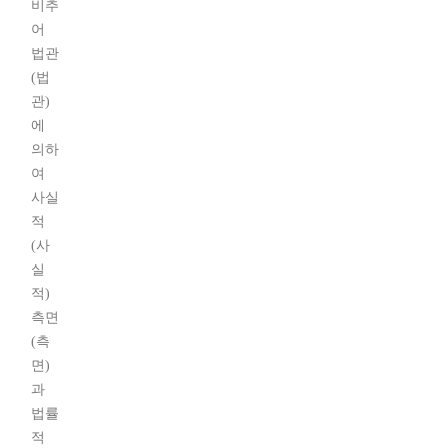
비추
어
법관
(법
관)
에
의하
여
사실
적
(사
실
적)
측면
(측
면)
과
법률
적