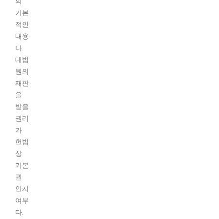
의
기본
적인
내용
나.
대법
원의
재판
을
받을
권리
가
헌법
상
기본
권
인지
여부
다.