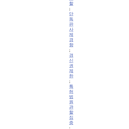
할
;
단
독
판
사
제
경
향
;
경
신
권
제
한
;
특
허
법
원
관
할
집
중
;