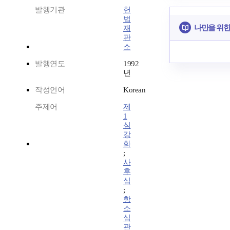
발행기관
헌
법
나만을 위한
재
판
소
발행연도
1992
년
작성언어
Korean
주제어
제
1
심
강
화
;
사
후
심
;
항
소
심
관