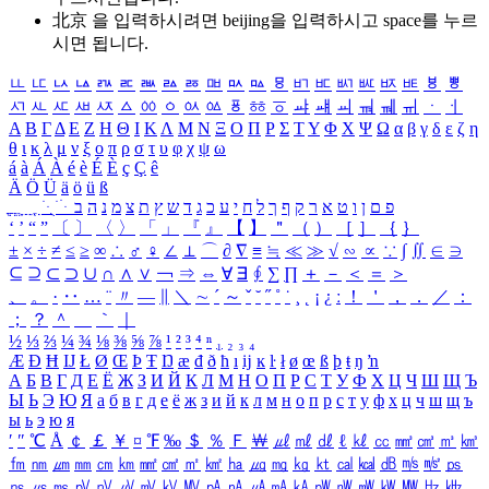
北京 을 입력하시려면
beijing
을 입력하시고 space를 누르
시면 됩니다.
ㅥ
ㅦ
ㅧ
ㅨ
ㅩ
ㅪ
ㅫ
ㅬ
ㅭ
ㅮ
ㅯ
ㅰ
ㅱ
ㅲ
ㅳ
ㅴ
ㅵ
ㅶ
ㅷ
ㅸ
ㅹ
ㅺ
ㅻ
ㅼ
ㅽ
ㅾ
ㅿ
ㆀ
ㆁ
ㆂ
ㆃ
ㆄ
ㆅ
ㆆ
ㆇ
ㆈ
ㆉ
ㆊ
ㆋ
ㆌ
ㆍ
ㆎ
Α
Β
Γ
Δ
Ε
Ζ
Η
Θ
Ι
Κ
Λ
Μ
Ν
Ξ
Ο
Π
Ρ
Σ
Τ
Υ
Φ
Χ
Ψ
Ω
α
β
γ
δ
ε
ζ
η
θ
ι
κ
λ
μ
ν
ξ
ο
π
ρ
σ
τ
υ
φ
χ
ψ
ω
á
à
Á
À
é
è
É
È
ç
Ç
ê
Ä
Ö
Ü
ä
ö
ü
ß
ְ
ֳ
ֲ
ֱ
ָ
ַ
ֵ
ֶ
ִ
ֹ
ּ
ֻ
ׂ
ׁ
ּ
ב
ה
נ
מ
צ
ת
ץ
ש
ד
ג
כ
ע
י
ח
ל
ך
ף
ק
ר
א
ט
ו
ן
ם
פ
‘
’
“
”
〔
〕
〈
〉
「
」
『
』
【
】
＂
（
）
［
］
｛
｝
±
×
÷
≠
≤
≥
∞
∴
♂
♀
∠
⊥
⌒
∂
∇
≡
≒
≪
≫
√
∽
∝
∵
∫
∬
∈
∋
⊆
⊇
⊂
⊃
∪
∩
∧
∨
￢
⇒
⇔
∀
∃
∮
∑
∏
＋
－
＜
＝
＞
、
。
·
‥
…
¨
〃
―
∥
＼
∼
´
～
ˇ
˘
˝
˚
˙
¸
˛
¡
¿
ː
！
＇
，
．
／
：
；
？
＾
＿
｀
｜
½
⅓
⅔
¼
¾
⅛
⅜
⅝
⅞
¹
²
³
⁴
ⁿ
₁
₂
₃
₄
Æ
Ð
Ħ
Ĳ
Ł
Ø
Œ
Þ
Ŧ
Ŋ
æ
đ
ð
ħ
ı
ĳ
ĸ
ŀ
ł
ø
œ
ß
þ
ŧ
ŋ
ŉ
А
Б
В
Г
Д
Е
Ё
Ж
З
И
Й
К
Л
М
Н
О
П
Р
С
Т
У
Ф
Х
Ц
Ч
Ш
Щ
Ъ
Ы
Ь
Э
Ю
Я
а
б
в
г
д
е
ё
ж
з
и
й
к
л
м
н
о
п
р
с
т
у
ф
х
ц
ч
ш
щ
ъ
ы
ь
э
ю
я
′
″
℃
Å
￠
￡
￥
¤
℉
‰
＄
％
Ｆ
￦
㎕
㎖
㎗
ℓ
㎘
㏄
㎣
㎤
㎥
㎦
㎙
㎚
㎛
㎜
㎝
㎞
㎟
㎠
㎡
㎢
㏊
㎍
㎎
㎏
㏏
㎈
㎉
㏈
㎧
㎨
㎰
㎱
㎲
㎳
㎴
㎵
㎶
㎷
㎸
㎹
㎀
㎁
㎂
㎃
㎄
㎺
㎻
㎽
㎾
㎿
㎐
㎑