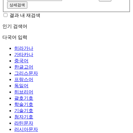
상세검색
결과 내 재검색
인기 검색어
다국어 입력
히라가나
가타카나
중국어
한글고어
그리스문자
프랑스어
독일어
히브리어
괄호기호
학술기호
기술기호
첨자기호
라틴문자
러시아문자