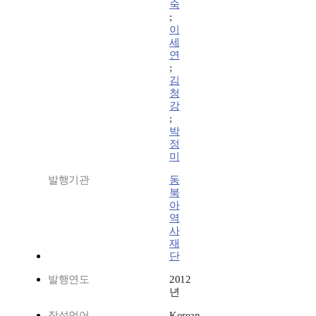
숙
;
이
세
연
;
김
청
강
;
박
정
미
발행기관
동
북
아
역
사
재
단
발행연도
2012
년
작성언어
Korean