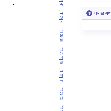
찬
승
;
나만을 위한
육
영
수
;
오
경
환
;
김
마
이
클
;
윤
해
동
;
김
상
현
;
김