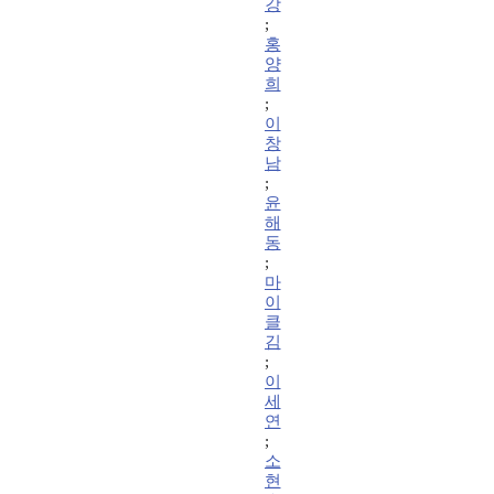
강
;
홍
양
희
;
이
창
남
;
윤
해
동
;
마
이
클
김
;
이
세
연
;
소
현