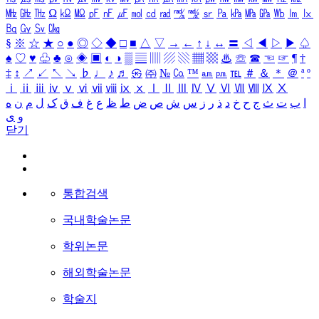
㎒
㎓
㎔
Ω
㏀
㏁
㎊
㎋
㎌
㏖
㏅
㎭
㎮
㎯
㏛
㎩
㎪
㎫
㎬
㏝
㏐
㏓
㏃
㏉
㏜
㏆
§
※
☆
★
○
●
◎
◇
◆
□
■
△
▽
→
←
↑
↓
↔
〓
◁
◀
▷
▶
♤
♠
♡
♥
♧
♣
⊙
◈
▣
◐
◑
▒
▤
▥
▨
▧
▦
▩
♨
☏
☎
☜
☞
¶
†
‡
↕
↗
↙
↖
↘
♭
♩
♪
♬
㉿
㈜
№
㏇
™
㏂
㏘
℡
＃
＆
＊
＠
ª
º
ⅰ
ⅱ
ⅲ
ⅳ
ⅴ
ⅵ
ⅶ
ⅷ
ⅸ
ⅹ
Ⅰ
Ⅱ
Ⅲ
Ⅳ
Ⅴ
Ⅵ
Ⅶ
Ⅷ
Ⅸ
Ⅹ
ا
ب
ت
ث
ج
ح
خ
د
ذ
ر
ز
س
ش
ص
ض
ط
ظ
ع
غ
ف
ق
ک
ل
م
ن
ه
و
ی
닫기
통합검색
국내학술논문
학위논문
해외학술논문
학술지