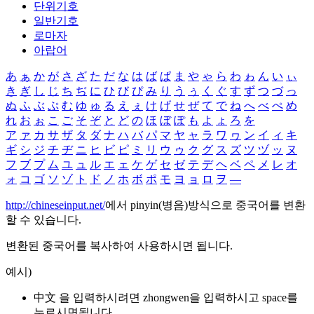
단위기호
일반기호
로마자
아랍어
あ
ぁ
か
が
さ
ざ
た
だ
な
は
ば
ぱ
ま
や
ゃ
ら
わ
ゎ
ん
い
ぃ
き
ぎ
し
じ
ち
ぢ
に
ひ
び
ぴ
み
り
う
ぅ
く
ぐ
す
ず
つ
づ
っ
ぬ
ふ
ぶ
ぷ
む
ゆ
ゅ
る
え
ぇ
け
げ
せ
ぜ
て
で
ね
へ
べ
ぺ
め
れ
お
ぉ
こ
ご
そ
ぞ
と
ど
の
ほ
ぼ
ぽ
も
よ
ょ
ろ
を
ア
ァ
カ
サ
ザ
タ
ダ
ナ
ハ
バ
パ
マ
ヤ
ャ
ラ
ワ
ヮ
ン
イ
ィ
キ
ギ
シ
ジ
チ
ヂ
ニ
ヒ
ビ
ピ
ミ
リ
ウ
ゥ
ク
グ
ス
ズ
ツ
ヅ
ッ
ヌ
フ
ブ
プ
ム
ユ
ュ
ル
エ
ェ
ケ
ゲ
セ
ゼ
テ
デ
ヘ
ベ
ペ
メ
レ
オ
ォ
コ
ゴ
ソ
ゾ
ト
ド
ノ
ホ
ボ
ポ
モ
ヨ
ョ
ロ
ヲ
―
http://chineseinput.net/
에서 pinyin(병음)방식으로 중국어를 변환
할 수 있습니다.
변환된 중국어를 복사하여 사용하시면 됩니다.
예시)
中文 을 입력하시려면
zhongwen
을 입력하시고 space를
누르시면됩니다.