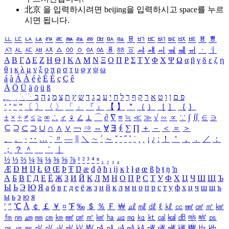
北京 을 입력하시려면
beijing
을 입력하시고 space를 누르
시면 됩니다.
ㅥ
ㅦ
ㅧ
ㅨ
ㅩ
ㅪ
ㅫ
ㅬ
ㅭ
ㅮ
ㅯ
ㅰ
ㅱ
ㅲ
ㅳ
ㅴ
ㅵ
ㅶ
ㅷ
ㅸ
ㅹ
ㅺ
ㅻ
ㅼ
ㅽ
ㅾ
ㅿ
ㆀ
ㆁ
ㆂ
ㆃ
ㆄ
ㆅ
ㆆ
ㆇ
ㆈ
ㆉ
ㆊ
ㆋ
ㆌ
ㆍ
ㆎ
Α
Β
Γ
Δ
Ε
Ζ
Η
Θ
Ι
Κ
Λ
Μ
Ν
Ξ
Ο
Π
Ρ
Σ
Τ
Υ
Φ
Χ
Ψ
Ω
α
β
γ
δ
ε
ζ
η
θ
ι
κ
λ
μ
ν
ξ
ο
π
ρ
σ
τ
υ
φ
χ
ψ
ω
á
à
Á
À
é
è
É
È
ç
Ç
ê
Ä
Ö
Ü
ä
ö
ü
ß
ְ
ֳ
ֲ
ֱ
ָ
ַ
ֵ
ֶ
ִ
ֹ
ּ
ֻ
ׂ
ׁ
ּ
ב
ה
נ
מ
צ
ת
ץ
ש
ד
ג
כ
ע
י
ח
ל
ך
ף
ק
ר
א
ט
ו
ן
ם
פ
‘
’
“
”
〔
〕
〈
〉
「
」
『
』
【
】
＂
（
）
［
］
｛
｝
±
×
÷
≠
≤
≥
∞
∴
♂
♀
∠
⊥
⌒
∂
∇
≡
≒
≪
≫
√
∽
∝
∵
∫
∬
∈
∋
⊆
⊇
⊂
⊃
∪
∩
∧
∨
￢
⇒
⇔
∀
∃
∮
∑
∏
＋
－
＜
＝
＞
、
。
·
‥
…
¨
〃
―
∥
＼
∼
´
～
ˇ
˘
˝
˚
˙
¸
˛
¡
¿
ː
！
＇
，
．
／
：
；
？
＾
＿
｀
｜
½
⅓
⅔
¼
¾
⅛
⅜
⅝
⅞
¹
²
³
⁴
ⁿ
₁
₂
₃
₄
Æ
Ð
Ħ
Ĳ
Ł
Ø
Œ
Þ
Ŧ
Ŋ
æ
đ
ð
ħ
ı
ĳ
ĸ
ŀ
ł
ø
œ
ß
þ
ŧ
ŋ
ŉ
А
Б
В
Г
Д
Е
Ё
Ж
З
И
Й
К
Л
М
Н
О
П
Р
С
Т
У
Ф
Х
Ц
Ч
Ш
Щ
Ъ
Ы
Ь
Э
Ю
Я
а
б
в
г
д
е
ё
ж
з
и
й
к
л
м
н
о
п
р
с
т
у
ф
х
ц
ч
ш
щ
ъ
ы
ь
э
ю
я
′
″
℃
Å
￠
￡
￥
¤
℉
‰
＄
％
Ｆ
￦
㎕
㎖
㎗
ℓ
㎘
㏄
㎣
㎤
㎥
㎦
㎙
㎚
㎛
㎜
㎝
㎞
㎟
㎠
㎡
㎢
㏊
㎍
㎎
㎏
㏏
㎈
㎉
㏈
㎧
㎨
㎰
㎱
㎲
㎳
㎴
㎵
㎶
㎷
㎸
㎹
㎀
㎁
㎂
㎃
㎄
㎺
㎻
㎽
㎾
㎿
㎐
㎑