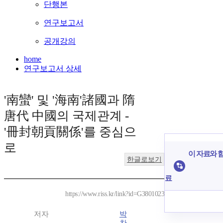
단행본
연구보고서
공개강의
home
연구보고서 상세
'南蠻' 및 '海南'諸國과 隋
唐代 中國의 국제관계 -
'冊封朝貢關係'를 중심으
로
이 자료와 함
한글로보기
료
https://www.riss.kr/link?id=G3801023
저자
박