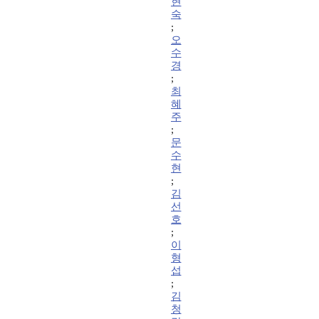
현
숙
;
오
수
경
;
최
혜
주
;
문
수
현
;
김
선
호
;
이
형
섭
;
김
청