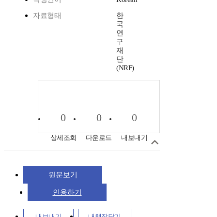
자료형태
한
국
연
구
재
단
(NRF)
0
0
0
상세조회
다운로드
내보내기
원문보기
인용하기
내보내기
내책장담기