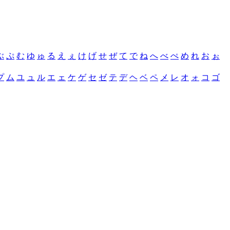
ぶ
ぷ
む
ゆ
ゅ
る
え
ぇ
け
げ
せ
ぜ
て
で
ね
へ
べ
ぺ
め
れ
お
ぉ
プ
ム
ユ
ュ
ル
エ
ェ
ケ
ゲ
セ
ゼ
テ
デ
ヘ
ベ
ペ
メ
レ
オ
ォ
コ
ゴ