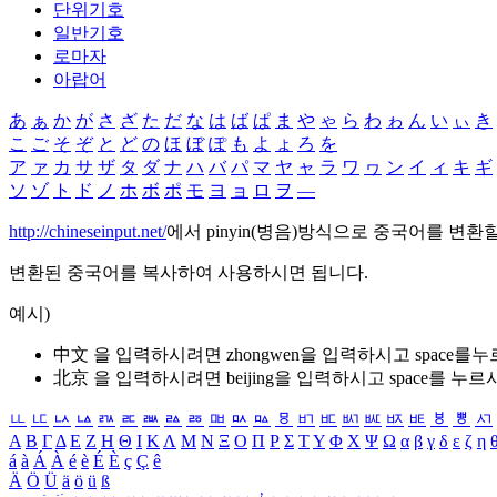
단위기호
일반기호
로마자
아랍어
あ
ぁ
か
が
さ
ざ
た
だ
な
は
ば
ぱ
ま
や
ゃ
ら
わ
ゎ
ん
い
ぃ
き
こ
ご
そ
ぞ
と
ど
の
ほ
ぼ
ぽ
も
よ
ょ
ろ
を
ア
ァ
カ
サ
ザ
タ
ダ
ナ
ハ
バ
パ
マ
ヤ
ャ
ラ
ワ
ヮ
ン
イ
ィ
キ
ギ
ソ
ゾ
ト
ド
ノ
ホ
ボ
ポ
モ
ヨ
ョ
ロ
ヲ
―
http://chineseinput.net/
에서 pinyin(병음)방식으로 중국어를 변환
변환된 중국어를 복사하여 사용하시면 됩니다.
예시)
中文 을 입력하시려면
zhongwen
을 입력하시고 space를
北京 을 입력하시려면
beijing
을 입력하시고 space를 누르
ㅥ
ㅦ
ㅧ
ㅨ
ㅩ
ㅪ
ㅫ
ㅬ
ㅭ
ㅮ
ㅯ
ㅰ
ㅱ
ㅲ
ㅳ
ㅴ
ㅵ
ㅶ
ㅷ
ㅸ
ㅹ
ㅺ
Α
Β
Γ
Δ
Ε
Ζ
Η
Θ
Ι
Κ
Λ
Μ
Ν
Ξ
Ο
Π
Ρ
Σ
Τ
Υ
Φ
Χ
Ψ
Ω
α
β
γ
δ
ε
ζ
η
á
à
Á
À
é
è
É
È
ç
Ç
ê
Ä
Ö
Ü
ä
ö
ü
ß