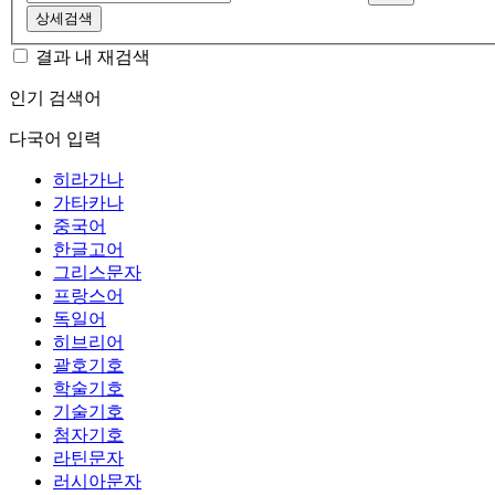
상세검색
결과 내 재검색
인기 검색어
다국어 입력
히라가나
가타카나
중국어
한글고어
그리스문자
프랑스어
독일어
히브리어
괄호기호
학술기호
기술기호
첨자기호
라틴문자
러시아문자