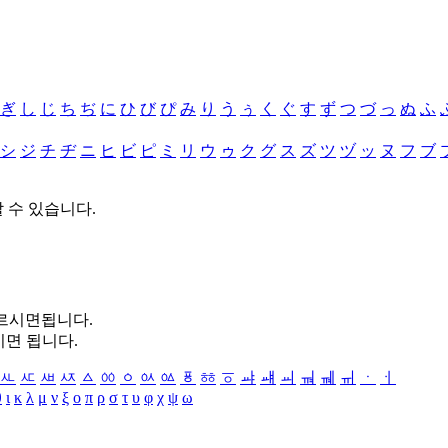
ぎ
し
じ
ち
ぢ
に
ひ
び
ぴ
み
り
う
ぅ
く
ぐ
す
ず
つ
づ
っ
ぬ
ふ
シ
ジ
チ
ヂ
ニ
ヒ
ビ
ピ
ミ
リ
ウ
ゥ
ク
グ
ス
ズ
ツ
ヅ
ッ
ヌ
フ
ブ
할 수 있습니다.
누르시면됩니다.
시면 됩니다.
ㅻ
ㅼ
ㅽ
ㅾ
ㅿ
ㆀ
ㆁ
ㆂ
ㆃ
ㆄ
ㆅ
ㆆ
ㆇ
ㆈ
ㆉ
ㆊ
ㆋ
ㆌ
ㆍ
ㆎ
θ
ι
κ
λ
μ
ν
ξ
ο
π
ρ
σ
τ
υ
φ
χ
ψ
ω